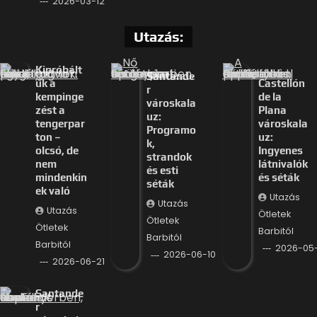
2026-03-12
Utazás:
Kipróbált
Santande
uk a
Castellón
r
kempinge
de la
városkala
zést a
Plana
uz:
tengerpar
városkala
Programo
ton –
uz:
k,
olcsó, de
Ingyenes
strandok
nem
látnivalók
és esti
mindenkin
és séták
séták
ek való
Utazás
Utazás
Utazás
Ötletek
Ötletek
Ötletek
Barbitól
Barbitól
Barbitól
2026-05
2026-06-10
2026-06-21
Santande
r