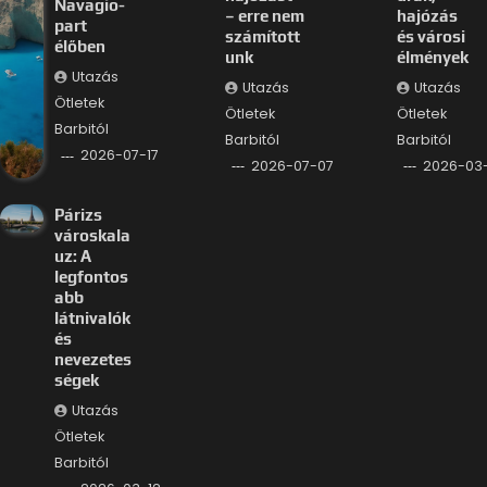
Navagio-
– erre nem
hajózás
part
számított
és városi
élőben
unk
élmények
Utazás
Utazás
Utazás
Ötletek
Ötletek
Ötletek
Barbitól
Barbitól
Barbitól
2026-07-17
2026-07-07
2026-03
Párizs
városkala
uz: A
legfontos
abb
látnivalók
és
nevezetes
ségek
Utazás
Ötletek
Barbitól