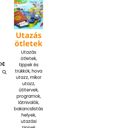
Skip
to
content
Utazás
ötletek
Utazás
ötletek,
tippek és
trükkök, hova
utazz, mikor
utazz,
útitervek,
programok,
látnivalók,
bakancslistás
helyek,
utazási
tippek