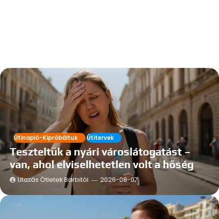
Útinapló-Kipróbáltuk
Útitervek
Teszteltük a nyári városlátogatást –
van, ahol elviselhetetlen volt a hőség
Utazás Ötletek Barbitól
2026-08-07