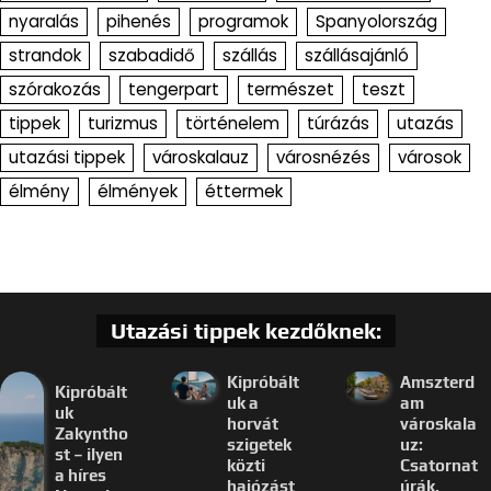
nyaralás
pihenés
programok
Spanyolország
strandok
szabadidő
szállás
szállásajánló
szórakozás
tengerpart
természet
teszt
tippek
turizmus
történelem
túrázás
utazás
utazási tippek
városkalauz
városnézés
városok
élmény
élmények
éttermek
Utazási tippek kezdőknek:
Kipróbált
Amszterd
Kipróbált
uk a
am
uk
horvát
városkala
Zakyntho
szigetek
uz:
st – ilyen
közti
Csatornat
a híres
hajózást
úrák,