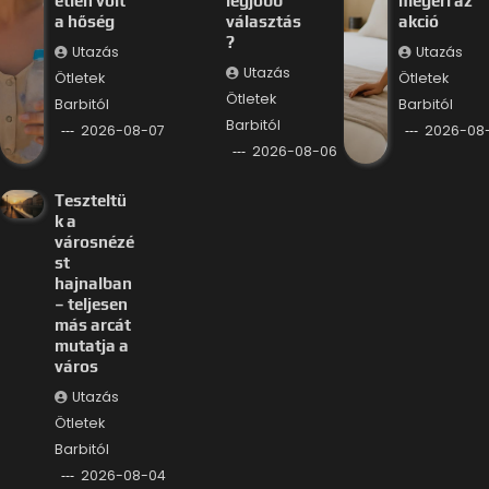
etlen volt
legjobb
megéri az
a hőség
választás
akció
?
Utazás
Utazás
Utazás
Ötletek
Ötletek
Ötletek
Barbitól
Barbitól
Barbitól
2026-08-07
2026-08
2026-08-06
Teszteltü
k a
városnézé
st
hajnalban
– teljesen
más arcát
mutatja a
város
Utazás
Ötletek
Barbitól
2026-08-04