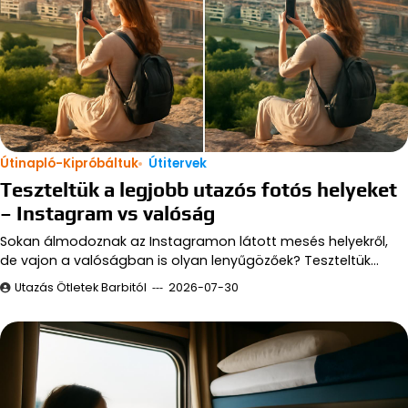
Útinapló-Kipróbáltuk
Útitervek
Teszteltük a legjobb utazós fotós helyeket
– Instagram vs valóság
Sokan álmodoznak az Instagramon látott mesés helyekről,
de vajon a valóságban is olyan lenyűgözőek? Teszteltük…
Utazás Ötletek Barbitól
2026-07-30