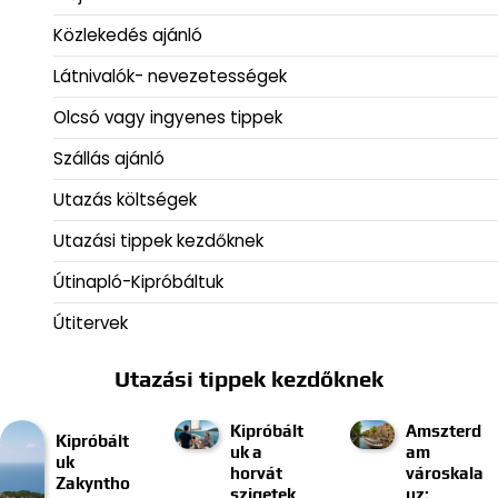
Közlekedés ajánló
Látnivalók- nevezetességek
Olcsó vagy ingyenes tippek
Szállás ajánló
Utazás költségek
Utazási tippek kezdőknek
Útinapló-Kipróbáltuk
Útitervek
Utazási tippek kezdőknek
Kipróbált
Amszterd
Kipróbált
uk a
am
uk
horvát
városkala
Zakyntho
szigetek
uz: