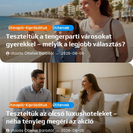
Útinapló-Kipróbáltuk
Útitervek
Teszteltük a tengerparti városokat
gyerekkel – melyik a legjobb választás?
Utazás Ötletek Barbitól
2026-08-06
Útinapló-Kipróbáltuk
Útitervek
Teszteltük az olcsó luxushoteleket –
néha tényleg megéri az akció
Utazás Ötletek Barbitól
2026-08-05