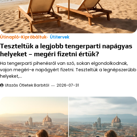
Útinapló-Kipróbáltuk
Útitervek
Teszteltük a legjobb tengerparti napágyas
helyeket – megéri fizetni értük?
Ha tengerparti pihenésről van szó, sokan elgondolkodnak,
vajon megéri-e napágyért fizetni. Teszteltük a legnépszerűbb
helyeket,…
Utazás Ötletek Barbitól
2026-07-31