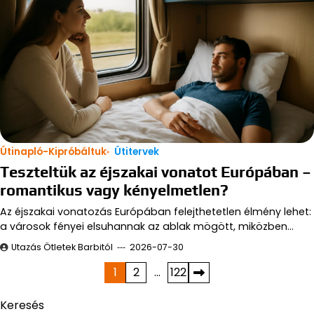
Útinapló-Kipróbáltuk
Útitervek
Teszteltük az éjszakai vonatot Európában –
romantikus vagy kényelmetlen?
Az éjszakai vonatozás Európában felejthetetlen élmény lehet:
a városok fényei elsuhannak az ablak mögött, miközben…
Utazás Ötletek Barbitól
2026-07-30
Bejegyzések
1
2
…
122
lapozása
Keresés