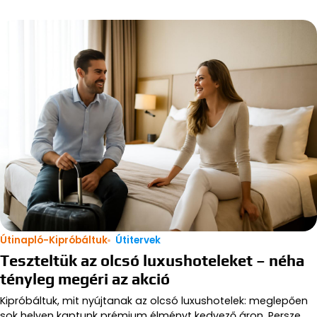
Útinapló-Kipróbáltuk
Útitervek
Teszteltük az olcsó luxushoteleket – néha
tényleg megéri az akció
Kipróbáltuk, mit nyújtanak az olcsó luxushotelek: meglepően
sok helyen kaptunk prémium élményt kedvező áron. Persze…