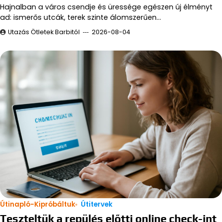
Hajnalban a város csendje és üressége egészen új élményt
ad: ismerős utcák, terek szinte álomszerűen…
Utazás Ötletek Barbitól
2026-08-04
Útinapló-Kipróbáltuk
Útitervek
Teszteltük a repülés előtti online check-int