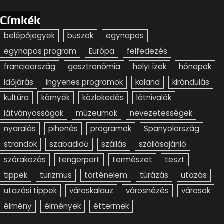
Címkék
belépőjegyek
buszok
egynapos
egynapos program
Európa
felfedezés
franciaország
gasztronómia
helyi ízek
hónapok
időjárás
ingyenes programok
kaland
kirándulás
kultúra
környék
közlekedés
látnivalók
látványosságok
múzeumok
nevezetességek
nyaralás
pihenés
programok
Spanyolország
strandok
szabadidő
szállás
szállásajánló
szórakozás
tengerpart
természet
teszt
tippek
turizmus
történelem
túrázás
utazás
utazási tippek
városkalauz
városnézés
városok
élmény
élmények
éttermek