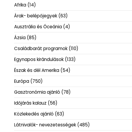
Afrika
(14)
Árak- belépőjegyek
(63)
Ausztrália és Óceánia
(4)
Ázsia
(85)
Családbarát programok
(110)
Egynapos kirándulások
(133)
Észak és dél Amerika
(54)
Európa
(750)
Gasztronómia ajánló
(78)
Időjárás kalauz
(56)
Közlekedés ajánló
(63)
Látnivalók- nevezetességek
(485)