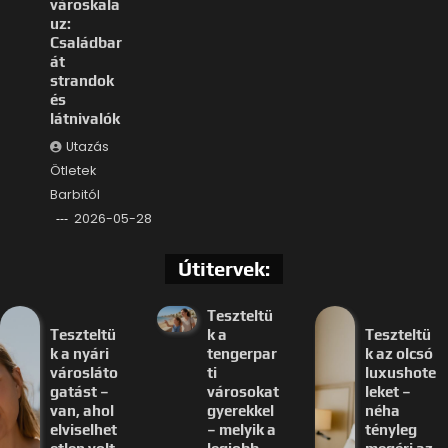
városkala
uz:
Családbar
át
strandok
és
látnivalók
Utazás
Ötletek
Barbitól
2026-05-28
Útitervek:
Teszteltü
Teszteltü
k a
Teszteltü
k a nyári
tengerpar
k az olcsó
városláto
ti
luxushote
gatást –
városokat
leket –
van, ahol
gyerekkel
néha
elviselhet
– melyik a
tényleg