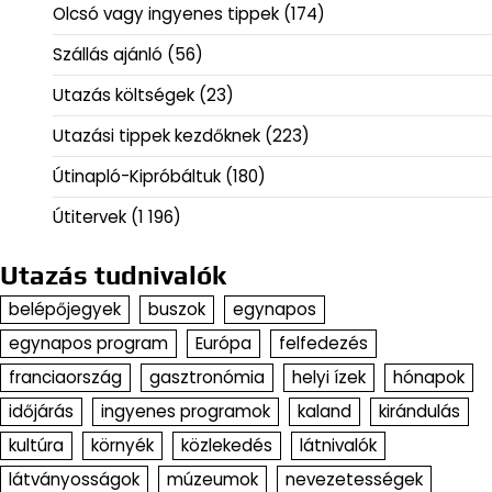
Olcsó vagy ingyenes tippek
(174)
Szállás ajánló
(56)
Utazás költségek
(23)
Utazási tippek kezdőknek
(223)
Útinapló-Kipróbáltuk
(180)
Útitervek
(1 196)
Utazás tudnivalók
belépőjegyek
buszok
egynapos
egynapos program
Európa
felfedezés
franciaország
gasztronómia
helyi ízek
hónapok
időjárás
ingyenes programok
kaland
kirándulás
kultúra
környék
közlekedés
látnivalók
látványosságok
múzeumok
nevezetességek