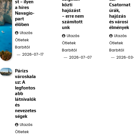
st – ilyen
közti
Csatornat
a híres
hajózást
úrák,
Navagio-
– erre nem
hajózás
part
számított
és városi
élőben
unk
élmények
Utazás
Utazás
Utazás
Ötletek
Ötletek
Ötletek
Barbitól
Barbitól
Barbitól
2026-07-17
2026-07-07
2026-03
Párizs
városkala
uz: A
legfontos
abb
látnivalók
és
nevezetes
ségek
Utazás
Ötletek