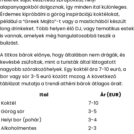
alapanyagokból dolgoznak, így minden ital különleges.
Érdemes kipróbálni a görög inspirációjú koktélokat,
például a “Greek Mojito”-t vagy a mastichából készült
long drinkeket. Több helyen élő DJ, vagy tematikus estek
is vannak, amelyek még hangulatosabbá teszik a
bulizást.
A titkos bárok előnye, hogy általában nem drágák, és
kevésbé zsúfoltak, mint a turisták által látogatott
nagyobb szórakozóhelyek. Egy koktél ára 7-10 euró, a
bor vagy sör 3-5 euró között mozog. A következő
táblázat mutatja a trendi athéni bárok átlagos árait:
Ital
Ár (EUR)
Koktél
7-10
Görög sör
3-5
Helyi bor (pohár)
3-4
Alkoholmentes
2-3