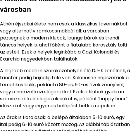
városban
Athén éjszakai élete nem csak a klasszikus tavernákból
vagy alternatív romkocsmákból áll: a városban
pezsegnek a modern klubok, lounge bárok és trendi
táncos helyek is, ahol főként a fiatalabb korosztály tölti
az estéit. Ezek a helyek leginkább a Gazi, Kolonaki és
Exarchia negyedekben találhatók.
A legtöbb modern szórakozóhelyen élő DJ-k zenélnek, a
tánctér pedig hajnalig tele van. Különösen népszerűek a
tematikus bulik, például a 80-as, 90-es évek zenéjével,
vagy a nemzetközi slágerekkel. Ezek a klubok gyakran
szerveznek különleges akciókat is, például “happy hour”
időszakot vagy ingyenes belépést hétköznapokon.
Az árak is fiatalosak: a belépő általában 5-10 euró, egy
ital pedig 6-10 euró között mozog. Az alábbi táblázatban