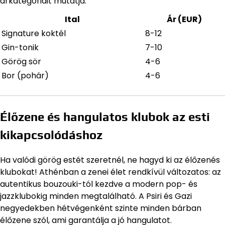
árkategóriáit mutatja:
Ital
Ár (EUR)
Signature koktél
8-12
Gin-tonik
7-10
Görög sör
4-6
Bor (pohár)
4-6
Élőzene és hangulatos klubok az esti
kikapcsolódáshoz
Ha valódi görög estét szeretnél, ne hagyd ki az élőzenés
klubokat! Athénban a zenei élet rendkívül változatos: az
autentikus bouzouki-tól kezdve a modern pop- és
jazzklubokig minden megtalálható. A Psiri és Gazi
negyedekben hétvégenként szinte minden bárban
élőzene szól, ami garantálja a jó hangulatot.