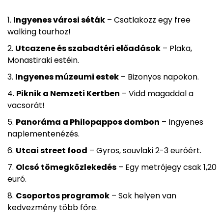
Ingyenes városi séták
– Csatlakozz egy free
walking tourhoz!
Utcazene és szabadtéri előadások
– Plaka,
Monastiraki estéin.
Ingyenes múzeumi estek
– Bizonyos napokon.
Piknik a Nemzeti Kertben
– Vidd magaddal a
vacsorát!
Panoráma a Philopappos dombon
– Ingyenes
naplementenézés.
Utcai street food
– Gyros, souvlaki 2-3 euróért.
Olcsó tömegközlekedés
– Egy metrójegy csak 1,20
euró.
Csoportos programok
– Sok helyen van
kedvezmény több főre.