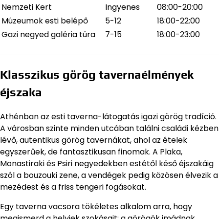
Nemzeti Kert
Ingyenes
08:00-20:00
Múzeumok esti belépő
5-12
18:00-22:00
Gazi negyed galéria túra
7-15
18:00-23:00
Klasszikus görög tavernaélmények
éjszaka
Athénban az esti taverna-látogatás igazi görög tradíció.
A városban szinte minden utcában találni családi kézben
lévő, autentikus görög tavernákat, ahol az ételek
egyszerűek, de fantasztikusan finomak. A Plaka,
Monastiraki és Psiri negyedekben estétől késő éjszakáig
szól a bouzouki zene, a vendégek pedig közösen élvezik a
mezédest és a friss tengeri fogásokat.
Egy taverna vacsora tökéletes alkalom arra, hogy
megismerd a helyiek szokásait: a görögök imádnak