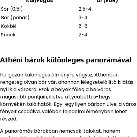
Ital/Fogás
Ár (EUR)
Sör (0,5l)
2,5-4
Bor (pohár)
3-4
Koktél
6-8
Snack
2-4
Athéni bárok különleges panorámával
Ha igazán különleges élményre vágysz, Athénban
rengeteg olyan bár vár, ahonnan lélegzetelállító kilátás
nyílik a városra. Ezek a helyek főleg a belváros
magasabb pontjain, illetve a Lycabettus-hegy
környékén találhatók. Egy-egy ilyen bárban ülve, a város
fényeit csodálva, valóban fejedelmi élményben lehet
részed.
A panorámás bárokban nemcsak italokat, hanem