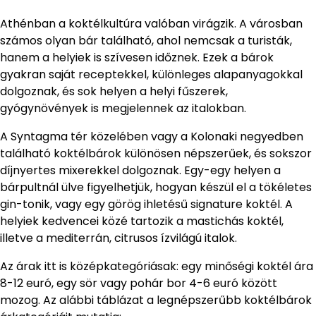
Athénban a koktélkultúra valóban virágzik. A városban
számos olyan bár található, ahol nemcsak a turisták,
hanem a helyiek is szívesen időznek. Ezek a bárok
gyakran saját receptekkel, különleges alapanyagokkal
dolgoznak, és sok helyen a helyi fűszerek,
gyógynövények is megjelennek az italokban.
A Syntagma tér közelében vagy a Kolonaki negyedben
található koktélbárok különösen népszerűek, és sokszor
díjnyertes mixerekkel dolgoznak. Egy-egy helyen a
bárpultnál ülve figyelhetjük, hogyan készül el a tökéletes
gin-tonik, vagy egy görög ihletésű signature koktél. A
helyiek kedvencei közé tartozik a mastichás koktél,
illetve a mediterrán, citrusos ízvilágú italok.
Az árak itt is középkategóriásak: egy minőségi koktél ára
8-12 euró, egy sör vagy pohár bor 4-6 euró között
mozog. Az alábbi táblázat a legnépszerűbb koktélbárok