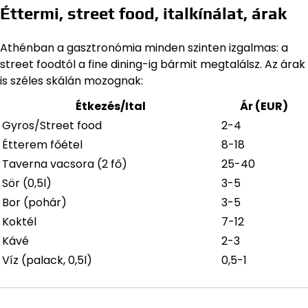
Éttermi, street food, italkínálat, árak
Athénban a gasztronómia minden szinten izgalmas: a
street foodtól a fine dining-ig bármit megtalálsz. Az árak
is széles skálán mozognak:
Étkezés/Ital
Ár (EUR)
Gyros/Street food
2-4
Étterem főétel
8-18
Taverna vacsora (2 fő)
25-40
Sör (0,5l)
3-5
Bor (pohár)
3-5
Koktél
7-12
Kávé
2-3
Víz (palack, 0,5l)
0,5-1