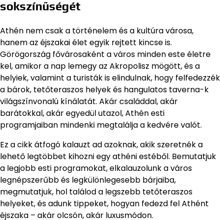
sokszínűségét
Athén nem csak a történelem és a kultúra városa,
hanem az éjszakai élet egyik rejtett kincse is.
Görögország fővárosaként a város minden este életre
kel, amikor a nap lemegy az Akropolisz mögött, és a
helyiek, valamint a turisták is elindulnak, hogy felfedezzék
a bárok, tetőteraszos helyek és hangulatos taverna-k
világszínvonalú kínálatát. Akár családdal, akár
barátokkal, akár egyedül utazol, Athén esti
programjaiban mindenki megtalálja a kedvére valót.
Ez a cikk átfogó kalauzt ad azoknak, akik szeretnék a
lehető legtöbbet kihozni egy athéni estéből. Bemutatjuk
a legjobb esti programokat, elkalauzolunk a város
legnépszerűbb és legkülönlegesebb bárjaiba,
megmutatjuk, hol találod a legszebb tetőteraszos
helyeket, és adunk tippeket, hogyan fedezd fel Athént
éjszaka – akár olcsón, akár luxusmódon.