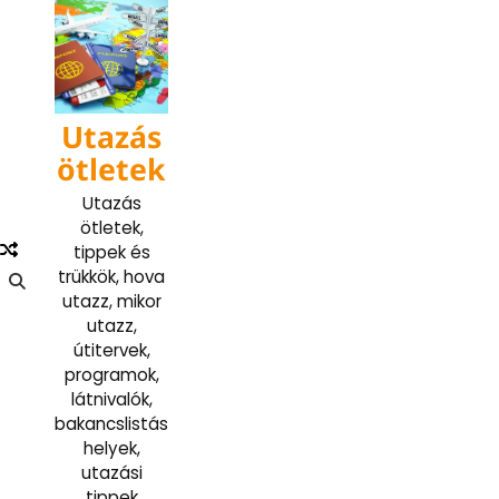
Skip
to
content
Utazás
ötletek
Utazás
ötletek,
tippek és
trükkök, hova
utazz, mikor
utazz,
útitervek,
programok,
látnivalók,
bakancslistás
helyek,
utazási
tippek