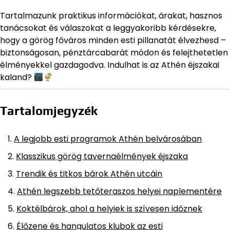
Tartalmazunk praktikus információkat, árakat, hasznos
tanácsokat és válaszokat a leggyakoribb kérdésekre,
hogy a görög főváros minden esti pillanatát élvezhesd –
biztonságosan, pénztárcabarát módon és felejthetetlen
élményekkel gazdagodva. Indulhat is az Athén éjszakai
kaland?
Tartalomjegyzék
A legjobb esti programok Athén belvárosában
Klasszikus görög tavernaélmények éjszaka
Trendik és titkos bárok Athén utcáin
Athén legszebb tetőteraszos helyei naplementére
Koktélbárok, ahol a helyiek is szívesen időznek
Élőzene és hangulatos klubok az esti