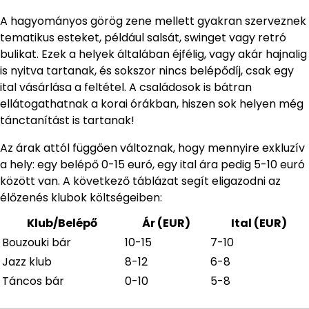
A hagyományos görög zene mellett gyakran szerveznek
tematikus esteket, például salsát, swinget vagy retró
bulikat. Ezek a helyek általában éjfélig, vagy akár hajnalig
is nyitva tartanak, és sokszor nincs belépődíj, csak egy
ital vásárlása a feltétel. A családosok is bátran
ellátogathatnak a korai órákban, hiszen sok helyen még
tánctanítást is tartanak!
Az árak attól függően változnak, hogy mennyire exkluzív
a hely: egy belépő 0-15 euró, egy ital ára pedig 5-10 euró
között van. A következő táblázat segít eligazodni az
élőzenés klubok költségeiben:
Klub/Belépő
Ár (EUR)
Ital (EUR)
Bouzouki bár
10-15
7-10
Jazz klub
8-12
6-8
Táncos bár
0-10
5-8