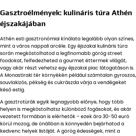
Gasztroélmények: kulináris túra Athén
éjszakájában
Athén esti gasztronómiai kínálata legalább olyan színes,
mint a város nappali arcéle. Egy éjszakai kulináris túra
során megkóstolhatod a legfinomabb görög street
foodokat, felfedezheted a gourmet éttermek világát,
vagy akár részt vehetsz egy éjszakai piac látogatáson is.
A Monastiraki tér környékén például számtalan gyroszos,
souvlakizós, pékség és cukrászda várja a vendégeket
késő estig.
A gasztrotúrák egyik legnagyobb előnye, hogy több
helyen is megkóstolhatsz különböző fogásokat, és akár
vezetett formában is elérhetők – ezek ára 30-50 euró
körül mozog, de önállóan is könnyedén bejárhatod a
kedvenc helyek listáját. A görög édességek, mint a