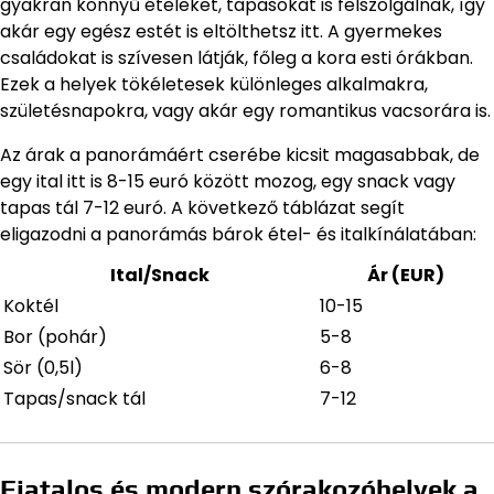
gyakran könnyű ételeket, tapasokat is felszolgálnak, így
akár egy egész estét is eltölthetsz itt. A gyermekes
családokat is szívesen látják, főleg a kora esti órákban.
Ezek a helyek tökéletesek különleges alkalmakra,
születésnapokra, vagy akár egy romantikus vacsorára is.
Az árak a panorámáért cserébe kicsit magasabbak, de
egy ital itt is 8-15 euró között mozog, egy snack vagy
tapas tál 7-12 euró. A következő táblázat segít
eligazodni a panorámás bárok étel- és italkínálatában:
Ital/Snack
Ár (EUR)
Koktél
10-15
Bor (pohár)
5-8
Sör (0,5l)
6-8
Tapas/snack tál
7-12
Fiatalos és modern szórakozóhelyek a