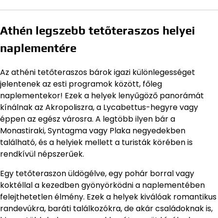
Athén legszebb tetőteraszos helyei
naplementére
Az athéni tetőteraszos bárok igazi különlegességet
jelentenek az esti programok között, főleg
naplementekor! Ezek a helyek lenyűgöző panorámát
kínálnak az Akropoliszra, a Lycabettus-hegyre vagy
éppen az egész városra. A legtöbb ilyen bár a
Monastiraki, Syntagma vagy Plaka negyedekben
található, és a helyiek mellett a turisták körében is
rendkívül népszerűek.
Egy tetőteraszon üldögélve, egy pohár borral vagy
koktéllal a kezedben gyönyörködni a naplementében
felejthetetlen élmény. Ezek a helyek kiválóak romantikus
randevúkra, baráti találkozókra, de akár családoknak is,