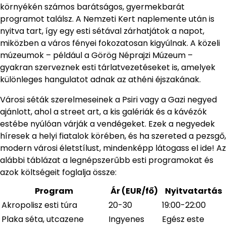
környékén számos barátságos, gyermekbarát
programot találsz. A Nemzeti Kert naplemente után is
nyitva tart, így egy esti sétával zárhatjátok a napot,
miközben a város fényei fokozatosan kigyúlnak. A közeli
múzeumok – például a Görög Néprajzi Múzeum –
gyakran szerveznek esti tárlatvezetéseket is, amelyek
különleges hangulatot adnak az athéni éjszakának.
Városi séták szerelmeseinek a Psiri vagy a Gazi negyed
ajánlott, ahol a street art, a kis galériák és a kávézók
estébe nyúlóan várják a vendégeket. Ezek a negyedek
híresek a helyi fiatalok körében, és ha szereted a pezsgő,
modern városi életstílust, mindenképp látogass el ide! Az
alábbi táblázat a legnépszerűbb esti programokat és
azok költségeit foglalja össze:
Program
Ár (EUR/fő)
Nyitvatartás
Akropolisz esti túra
20-30
19:00-22:00
Plaka séta, utcazene
Ingyenes
Egész este