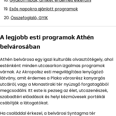
Gyakori hibák, amiket érdemes elkerülni
Esős napokra ajánlott programok
Összefoglaló, GYIK
A legjobb esti programok Athén
belvárosában
Athén belvárosa egy igazi kulturális olvasztótégely, ahol
esténként minden utcasarkon izgalmas programok
várnak. Az Akropolisz esti megvilágítása lenyűgöző
látvány, amit érdemes a Plaka városrész kanyargós
utcáiról, vagy a Monastiraki tér nyüzsgő forgatagából
megcsodálni. Itt este is pezseg az élet, utcazenészek,
szabadtéri előadások és helyi kézművesek portékái
csábítják a látogatókat.
Ha családdal érkezel, a belvárosi Syntagma tér