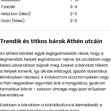
Tzatziki
3-4
Helyi bor (deci)
2-3
Ouzo (feles)
2-3
Trendik és titkos bárok Athén utcáin
Az athéni bárélet egyik legizgalmasabb része, hogy a
legmenőbb helyek legtöbbször rejtve, kis utcákban vagy
belső udvarokban bújnak meg. Ezeket a bárokat főként
a helyiek ismerik, így aki ide ellátogat, igazán autentikus
élményben részesül. A Kolokotroni utca környékén vagy
a Psiri negyedben egymást érik a hangulatos, gyakran
tematikus bárok – sokszor vintage vagy ipari stílusban
berendezve.
Ezekben a bárokban a koktélkultúra is kiemelkedő: a
mixerek saját készítésű szirupokkal, helyi