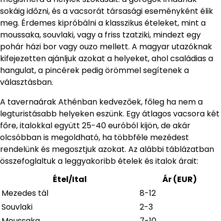
sokáig időzni, és a vacsorát társasági eseményként élik
meg. Érdemes kipróbálni a klasszikus ételeket, mint a
moussaka, souvlaki, vagy a friss tzatziki, mindezt egy
pohár házi bor vagy ouzo mellett. A magyar utazóknak
kifejezetten ajánljuk azokat a helyeket, ahol családias a
hangulat, a pincérek pedig örömmel segítenek a
választásban.
A tavernaárak Athénban kedvezőek, főleg ha nem a
legturistásabb helyeken eszünk. Egy átlagos vacsora két
főre, italokkal együtt 25-40 euróból kijön, de akár
olcsóbban is megoldható, ha többféle mezédest
rendelünk és megosztjuk azokat. Az alábbi táblázatban
összefoglaltuk a leggyakoribb ételek és italok árait:
Étel/Ital
Ár (EUR)
Mezedes tál
8-12
Souvlaki
2-3
Moussaka
7-10