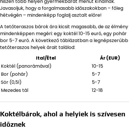
hiszen több helyen gyermekbarát menüt kínálnak.
Javasoljuk, hogy a forgalmasabb időszakokban – főleg
hétvégén – mindenképp foglalj asztalt előre!
A tetőteraszos bárok ára kicsit magasabb, de az élmény
mindenképpen megéri: egy koktél 10-15 euró, egy pohár
bor 5-7 euró. A következő táblázatban a legnépszerűbb
tetőteraszos helyek árait találod:
Ital/Étel
Ár (EUR)
Koktél (panorámával)
10-15
Bor (pohár)
5-7
Sör (0,5l)
5-7
Mezedes tál
12-18
Koktélbárok, ahol a helyiek is szívesen
időznek