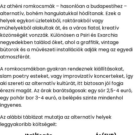
Az athéni romkocsmák – hasonlóan a budapestihez –
alternatív, bohém hangulatukkal hódítanak. Ezek a
helyek egykori üzletekből, raktárakból vagy
műhelyekből alakultak át, és a város fiatal, kreatív
közönségét vonzzák. Különösen a Psiri és Exarchia
negyedekben találod őket, ahol a graffitik, vintage
bútorok és a művészeti installációk adják meg az egyedi
atmoszférát.
A romkocsmákban gyakran rendeznek kiállításokat,
slam poetry esteket, vagy improvizatív koncerteket, így
aki szereti az alternatív kultúrát, itt biztosan jól fogja
érezni magát. Az árak barátságosak: egy sör 2,5-4 euró,
egy pohár bor 3-4 euró, a belépés szinte mindenhol
ingyenes.
Az alábbi táblázat mutatja az alternatív helyek
leggyakoribb költségeit: