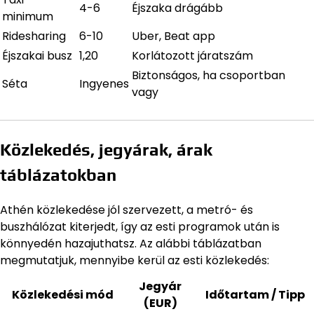
4-6
Éjszaka drágább
minimum
Ridesharing
6-10
Uber, Beat app
Éjszakai busz
1,20
Korlátozott járatszám
Biztonságos, ha csoportban
Séta
Ingyenes
vagy
Közlekedés, jegyárak, árak
táblázatokban
Athén közlekedése jól szervezett, a metró- és
buszhálózat kiterjedt, így az esti programok után is
könnyedén hazajuthatsz. Az alábbi táblázatban
megmutatjuk, mennyibe kerül az esti közlekedés:
Jegyár
Közlekedési mód
Időtartam / Tipp
(EUR)