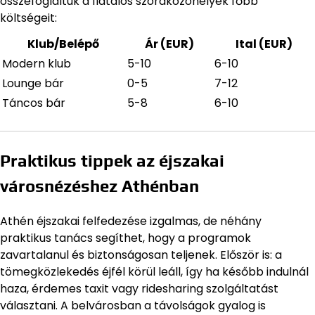
összefoglaltuk a fiatalos szórakozóhelyek főbb
költségeit:
Klub/Belépő
Ár (EUR)
Ital (EUR)
Modern klub
5-10
6-10
Lounge bár
0-5
7-12
Táncos bár
5-8
6-10
Praktikus tippek az éjszakai
városnézéshez Athénban
Athén éjszakai felfedezése izgalmas, de néhány
praktikus tanács segíthet, hogy a programok
zavartalanul és biztonságosan teljenek. Először is: a
tömegközlekedés éjfél körül leáll, így ha később indulnál
haza, érdemes taxit vagy ridesharing szolgáltatást
választani. A belvárosban a távolságok gyalog is