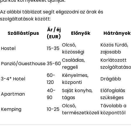
parkos környékeket ajánljuk.
Az alábbi táblázat segít eligazodni az árak és
szolgáltatások között:
Ár / éj
Szállástípus
Előnyök
Hátrányok
(EUR)
Olcsó,
Közös fürdő,
Hostel
15-35
közösségi
zajosabb
Családias,
Korlátozott
Panzió/Guesthouse
35-60
reggeli
szolgáltatás
60-
Kényelmes,
3-4* Hotel
Drágább
120
központi
40-
Saját konyha,
Előfoglalás
Apartman
90
tágas
szükséges
Olcsó,
Távolabb a
Kemping
10-25
természetközeli
központtól