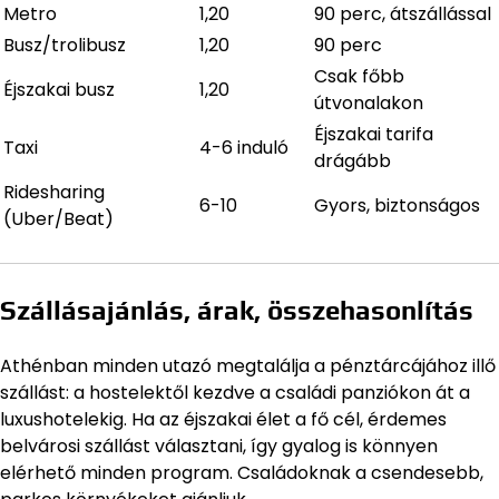
Metro
1,20
90 perc, átszállással
Busz/trolibusz
1,20
90 perc
Csak főbb
Éjszakai busz
1,20
útvonalakon
Éjszakai tarifa
Taxi
4-6 induló
drágább
Ridesharing
6-10
Gyors, biztonságos
(Uber/Beat)
Szállásajánlás, árak, összehasonlítás
Athénban minden utazó megtalálja a pénztárcájához illő
szállást: a hostelektől kezdve a családi panziókon át a
luxushotelekig. Ha az éjszakai élet a fő cél, érdemes
belvárosi szállást választani, így gyalog is könnyen
elérhető minden program. Családoknak a csendesebb,