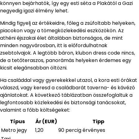
könnyen bejárhatók, így egy esti séta a Plakától a Gazi
negyedig igazi élmény lehet.
Mindig figyelj az értékeidre, főleg a zsúfoltabb helyeken,
piacokon vagy a tömegközlekedési eszközökön. Az
athéni éjszakai élet általában biztonságos, de mint
minden nagyvárosban, itt is előfordulhatnak
zsebtolvajok. A legtöbb báron, klubon dress code nincs,
de a tetőteraszos, panorámás helyeken érdemes egy
kicsit elegánsabban öltözni.
Ha családdal vagy gyerekekkel utazol, a kora esti órákat
válaszd, vagy keresd a családbarát taverna- és kávézó
ajánlatokat. A következő táblázatban összefoglaltuk a
legfontosabb közlekedési és biztonsági tanácsokat,
valamint a főbb költségeket:
Típus
Ár (EUR)
Tipp
Metro jegy
1,20
90 percig érvényes
Taxi