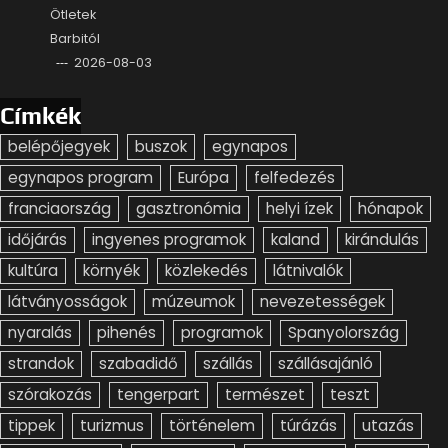
Ötletek
Barbitól
2026-08-03
Címkék
belépőjegyek
buszok
egynapos
egynapos program
Európa
felfedezés
franciaország
gasztronómia
helyi ízek
hónapok
időjárás
ingyenes programok
kaland
kirándulás
kultúra
környék
közlekedés
látnivalók
látványosságok
múzeumok
nevezetességek
nyaralás
pihenés
programok
Spanyolország
strandok
szabadidő
szállás
szállásajánló
szórakozás
tengerpart
természet
teszt
tippek
turizmus
történelem
túrázás
utazás