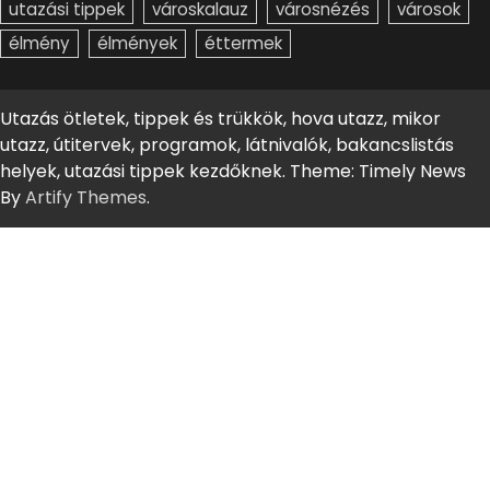
utazási tippek
városkalauz
városnézés
városok
élmény
élmények
éttermek
Utazás ötletek, tippek és trükkök, hova utazz, mikor
utazz, útitervek, programok, látnivalók, bakancslistás
helyek, utazási tippek kezdőknek. Theme: Timely News
By
Artify Themes
.