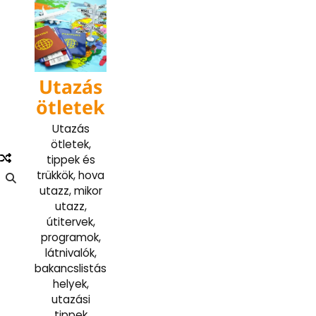
Skip
to
content
Utazás
ötletek
Utazás
ötletek,
tippek és
trükkök, hova
utazz, mikor
utazz,
útitervek,
programok,
látnivalók,
bakancslistás
helyek,
utazási
tippek