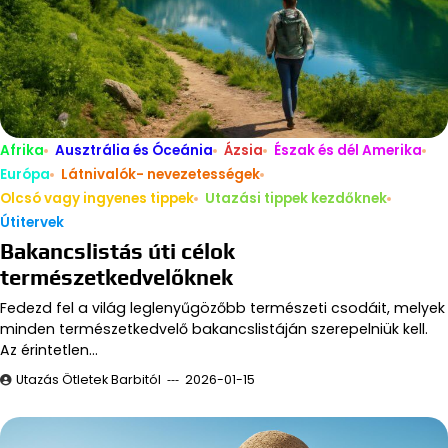
Afrika
Ausztrália és Óceánia
Ázsia
Észak és dél Amerika
Európa
Látnivalók- nevezetességek
Olcsó vagy ingyenes tippek
Utazási tippek kezdőknek
Útitervek
Bakancslistás úti célok
természetkedvelőknek
Fedezd fel a világ leglenyűgözőbb természeti csodáit, melyek
minden természetkedvelő bakancslistáján szerepelniük kell.
Az érintetlen…
Utazás Ötletek Barbitól
2026-01-15