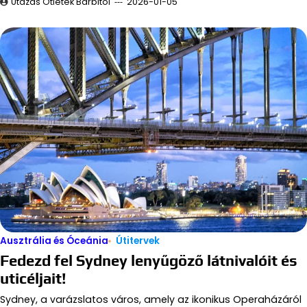
Utazás Ötletek Barbitól
2026-01-05
Ausztrália és Óceánia
Útitervek
Fedezd fel Sydney lenyűgöző látnivalóit és
uticéljait!
Sydney, a varázslatos város, amely az ikonikus Operaházáról