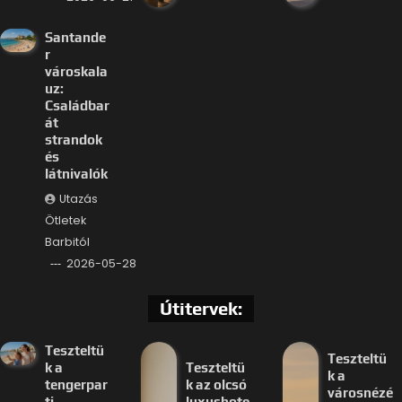
Santande
r
városkala
uz:
Családbar
át
strandok
és
látnivalók
Utazás
Ötletek
Barbitól
2026-05-28
Útitervek:
Teszteltü
Teszteltü
k a
Teszteltü
k a
tengerpar
k az olcsó
városnézé
ti
luxushote