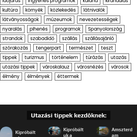
időjárás
ingyenes programok
kaland
kirándulás
kultúra
környék
közlekedés
látnivalók
látványosságok
múzeumok
nevezetességek
nyaralás
pihenés
programok
Spanyolország
strandok
szabadidő
szállás
szállásajánló
szórakozás
tengerpart
természet
teszt
tippek
turizmus
történelem
túrázás
utazás
utazási tippek
városkalauz
városnézés
városok
élmény
élmények
éttermek
Utazási tippek kezdőknek:
Kipróbált
Amszterd
Kipróbált
uk a
am