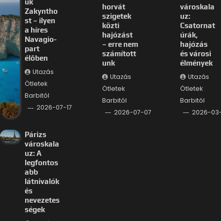
uk
horvát
városkala
Zakyntho
szigetek
uz:
st – ilyen
közti
Csatornat
a híres
hajózást
úrák,
Navagio-
– erre nem
hajózás
part
számított
és városi
élőben
unk
élmények
Utazás
Utazás
Utazás
Ötletek
Ötletek
Ötletek
Barbitól
Barbitól
Barbitól
2026-07-17
2026-07-07
2026-03
Párizs
városkala
uz: A
legfontos
abb
látnivalók
és
nevezetes
ségek