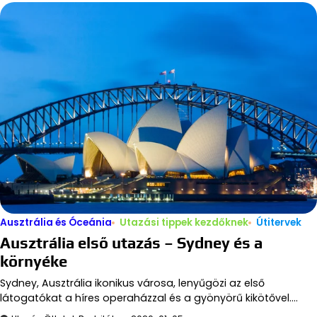
Ausztrália és Óceánia
Utazási tippek kezdőknek
Útitervek
Ausztrália első utazás – Sydney és a
környéke
Sydney, Ausztrália ikonikus városa, lenyűgözi az első
látogatókat a híres operaházzal és a gyönyörű kikötővel.…