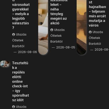
st
városokat
leket –
hajnalban
gyerekkel
néha
– teljesen
– melyik a
tényleg
más arcát
legjobb
megéri az
mutatja a
választás
akció
város
?
Utazás
Utazás
Utazás
Ötletek
Ötletek
Ötletek
Barbitól
Barbitól
Barbitól
2026-08-05
2026-08
2026-08-06
Teszteltü
k a
repülés
előtti
online
check-int
– így
spórolhat
sz időt
Utazás