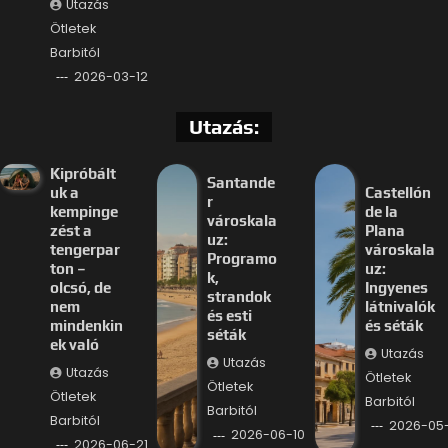
Utazás
Ötletek
Barbitól
2026-03-12
Utazás:
Kipróbált
Santande
uk a
Castellón
r
kempinge
de la
városkala
zést a
Plana
uz:
tengerpar
városkala
Programo
ton –
uz:
k,
olcsó, de
Ingyenes
strandok
nem
látnivalók
és esti
mindenkin
és séták
séták
ek való
Utazás
Utazás
Utazás
Ötletek
Ötletek
Ötletek
Barbitól
Barbitól
Barbitól
2026-05
2026-06-10
2026-06-21