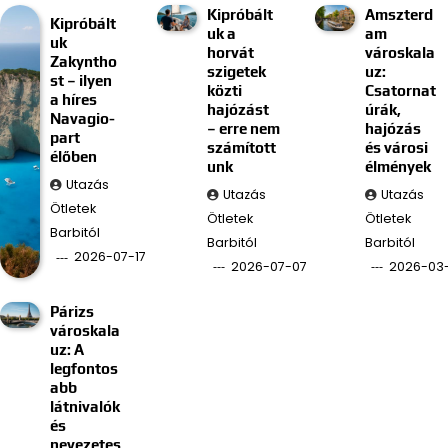
Kipróbált
Amszterd
Kipróbált
uk a
am
uk
horvát
városkala
Zakyntho
szigetek
uz:
st – ilyen
közti
Csatornat
a híres
hajózást
úrák,
Navagio-
– erre nem
hajózás
part
számított
és városi
élőben
unk
élmények
Utazás
Utazás
Utazás
Ötletek
Ötletek
Ötletek
Barbitól
Barbitól
Barbitól
2026-07-17
2026-07-07
2026-03
Párizs
városkala
uz: A
legfontos
abb
látnivalók
és
nevezetes