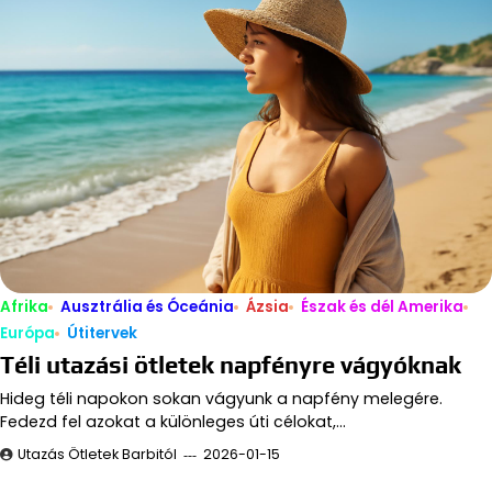
Afrika
Ausztrália és Óceánia
Ázsia
Észak és dél Amerika
Európa
Útitervek
Téli utazási ötletek napfényre vágyóknak
Hideg téli napokon sokan vágyunk a napfény melegére.
Fedezd fel azokat a különleges úti célokat,…
Utazás Ötletek Barbitól
2026-01-15