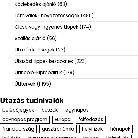
Közlekedés ajánló
(63)
Látnivalók- nevezetességek
(485)
Olcsó vagy ingyenes tippek
(174)
Szállás ajánló
(56)
Utazás költségek
(23)
Utazási tippek kezdőknek
(223)
Útinapló-Kipróbáltuk
(179)
Útitervek
(1 195)
Utazás tudnivalók
belépőjegyek
buszok
egynapos
egynapos program
Európa
felfedezés
franciaország
gasztronómia
helyi ízek
hónapok