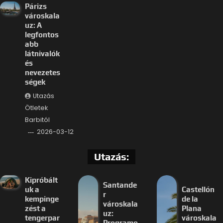
Párizs
városkala
uz: A
legfontos
abb
látnivalók
és
nevezetes
ségek
Utazás
Ötletek
Barbitól
2026-03-12
Utazás:
Kipróbált
Santande
uk a
Castellón
r
kempinge
de la
városkala
zést a
Plana
uz:
tengerpar
városkala
Programo