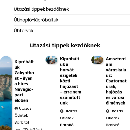
Utazási tippek kezdőknek
Útinapló-Kipróbáltuk
Útitervek
Utazási tippek kezdőknek
Kipróbált
Amszterd
Kipróbált
uk a
am
uk
horvát
városkala
Zakyntho
szigetek
uz:
st – ilyen
közti
Csatornat
a híres
hajózást
úrák,
Navagio-
– erre nem
hajózás
part
számított
és városi
élőben
unk
élmények
Utazás
Utazás
Utazás
Ötletek
Ötletek
Ötletek
Barbitól
Barbitól
Barbitól
2026-07-17