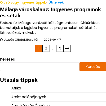
Olcsó vagy ingyenes tippek
Útitervek
Málaga városkalauz: Ingyenes programok
és séták
Fedezd fel Málaga varázsát költségmentesen! Cikkünkben
bemutatjuk a legjobb ingyenes programokat, sétákat és
látnivalókat, melyek…
Utazás Ötletek Barbitól
2026-04-17
Bejegyzések
1
2
…
5
lapozása
Keresés
Keresés
Utazás tippek
Afrika
Árak- belépőjegyek
Ausztrália és Óceánia