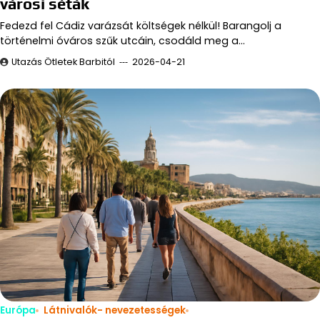
városi séták
Fedezd fel Cádiz varázsát költségek nélkül! Barangolj a
történelmi óváros szűk utcáin, csodáld meg a…
Utazás Ötletek Barbitól
2026-04-21
Európa
Látnivalók- nevezetességek