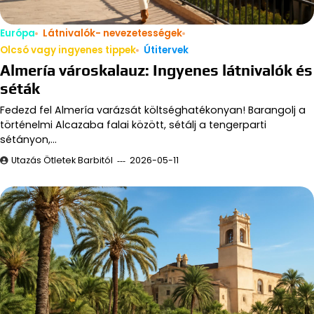
Európa
Látnivalók- nevezetességek
Olcsó vagy ingyenes tippek
Útitervek
Almería városkalauz: Ingyenes látnivalók és
séták
Fedezd fel Almería varázsát költséghatékonyan! Barangolj a
történelmi Alcazaba falai között, sétálj a tengerparti
sétányon,…
Utazás Ötletek Barbitól
2026-05-11