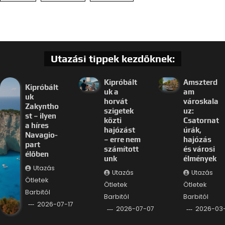
Utazási tippek kezdőknek:
Kipróbált
Amszterd
Kipróbált
uk a
am
uk
horvát
városkala
Zakyntho
szigetek
uz:
st – ilyen
közti
Csatornat
a híres
hajózást
úrák,
Navagio-
– erre nem
hajózás
part
számított
és városi
élőben
unk
élmények
Utazás
Utazás
Utazás
Ötletek
Ötletek
Ötletek
Barbitól
Barbitól
Barbitól
2026-07-17
2026-07-07
2026-03