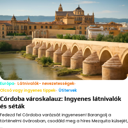
Európa
Látnivalók- nevezetességek
Olcsó vagy ingyenes tippek
Útitervek
Córdoba városkalauz: Ingyenes látnivalók
és séták
Fedezd fel Córdoba varázsát ingyenesen! Barangolj a
történelmi óvárosban, csodáld meg a híres Mezquita külsejét,
…