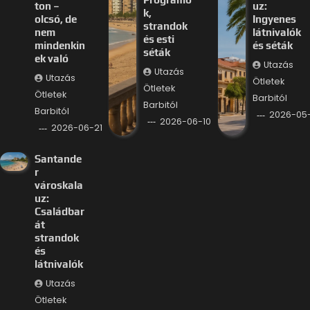
ton –
uz:
k,
olcsó, de
Ingyenes
strandok
nem
látnivalók
és esti
mindenkin
és séták
séták
ek való
Utazás
Utazás
Utazás
Ötletek
Ötletek
Ötletek
Barbitól
Barbitól
Barbitól
2026-05
2026-06-10
2026-06-21
Santande
r
városkala
uz:
Családbar
át
strandok
és
látnivalók
Utazás
Ötletek