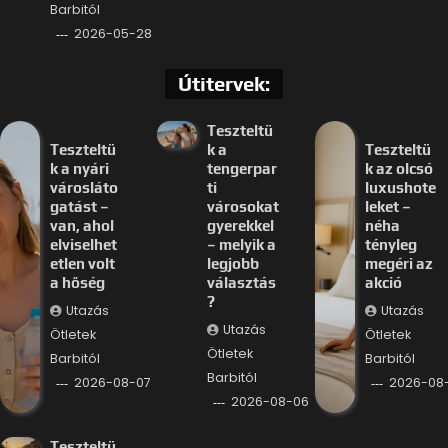
Barbitól
2026-05-28
Útitervek:
Teszteltü
Teszteltü
k a
Teszteltü
k a nyári
tengerpar
k az olcsó
városláto
ti
luxushote
gatást –
városokat
leket –
van, ahol
gyerekkel
néha
elviselhet
– melyik a
tényleg
etlen volt
legjobb
megéri az
a hőség
választás
akció
?
Utazás
Utazás
Utazás
Ötletek
Ötletek
Ötletek
Barbitól
Barbitól
Barbitól
2026-08-07
2026-08
2026-08-06
Teszteltü