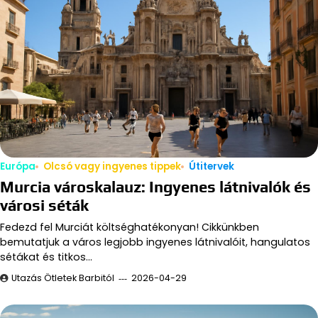
Európa
Olcsó vagy ingyenes tippek
Útitervek
Murcia városkalauz: Ingyenes látnivalók és
városi séták
Fedezd fel Murciát költséghatékonyan! Cikkünkben
bemutatjuk a város legjobb ingyenes látnivalóit, hangulatos
sétákat és titkos…
Utazás Ötletek Barbitól
2026-04-29