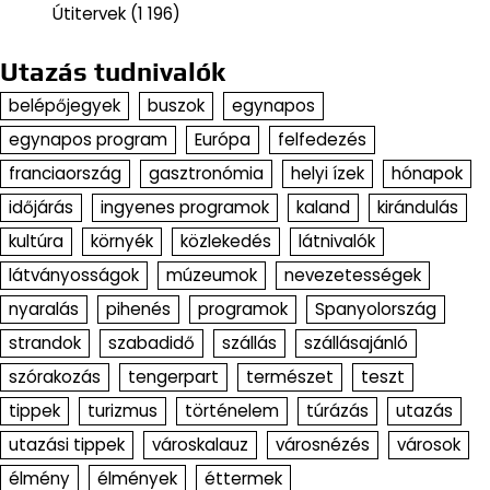
Útitervek
(1 196)
Utazás tudnivalók
belépőjegyek
buszok
egynapos
egynapos program
Európa
felfedezés
franciaország
gasztronómia
helyi ízek
hónapok
időjárás
ingyenes programok
kaland
kirándulás
kultúra
környék
közlekedés
látnivalók
látványosságok
múzeumok
nevezetességek
nyaralás
pihenés
programok
Spanyolország
strandok
szabadidő
szállás
szállásajánló
szórakozás
tengerpart
természet
teszt
tippek
turizmus
történelem
túrázás
utazás
utazási tippek
városkalauz
városnézés
városok
élmény
élmények
éttermek