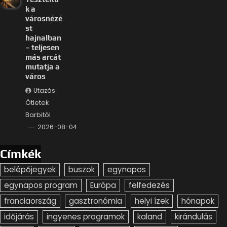
k a
városnézé
st
hajnalban
– teljesen
más arcát
mutatja a
város
Utazás
Ötletek
Barbitól
2026-08-04
Címkék
belépőjegyek
buszok
egynapos
egynapos program
Európa
felfedezés
franciaország
gasztronómia
helyi ízek
hónapok
időjárás
ingyenes programok
kaland
kirándulás