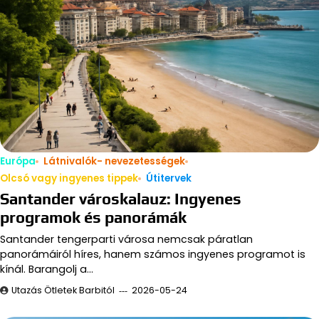
Európa
Látnivalók- nevezetességek
Olcsó vagy ingyenes tippek
Útitervek
Santander városkalauz: Ingyenes
programok és panorámák
Santander tengerparti városa nemcsak páratlan
panorámáiról híres, hanem számos ingyenes programot is
kínál. Barangolj a…
Utazás Ötletek Barbitól
2026-05-24