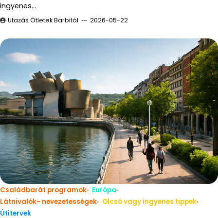
ingyenes…
Utazás Ötletek Barbitól
2026-05-22
Családbarát programok
Európa
Látnivalók- nevezetességek
Olcsó vagy ingyenes tippek
Útitervek