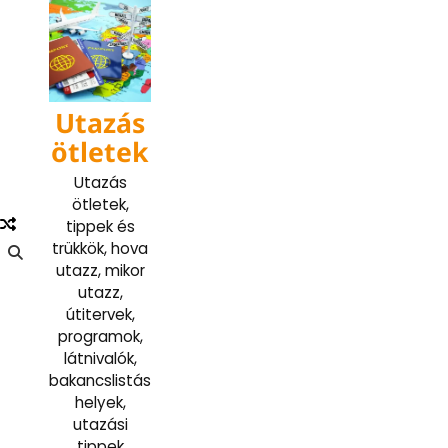
Skip
to
content
Utazás
ötletek
Utazás
ötletek,
tippek és
trükkök, hova
utazz, mikor
utazz,
útitervek,
programok,
látnivalók,
bakancslistás
helyek,
utazási
tippek