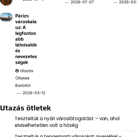
2026-07-07
2026-03
Párizs
városkala
uz: A
legfontos
abb
látnivalók
és
nevezetes
ségek
Utazás
Ötletek
Barbitól
2026-03-12
Utazás ötletek
Teszteltük a nyári városlátogatást – van, ahol
elviselhetetlen volt a hőség
Teszteltük a tengerparti városokat gyerekkel –