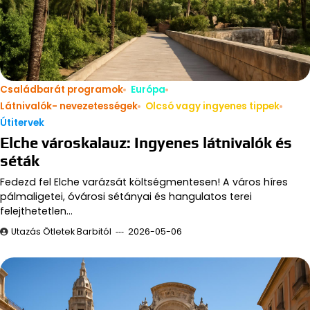
Családbarát programok
Európa
Látnivalók- nevezetességek
Olcsó vagy ingyenes tippek
Útitervek
Elche városkalauz: Ingyenes látnivalók és
séták
Fedezd fel Elche varázsát költségmentesen! A város híres
pálmaligetei, óvárosi sétányai és hangulatos terei
felejthetetlen…
Utazás Ötletek Barbitól
2026-05-06