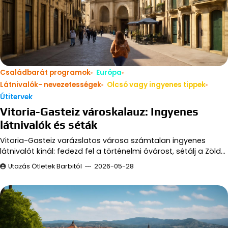
Családbarát programok
Európa
Látnivalók- nevezetességek
Olcsó vagy ingyenes tippek
Útitervek
Vitoria-Gasteiz városkalauz: Ingyenes
látnivalók és séták
Vitoria-Gasteiz varázslatos városa számtalan ingyenes
látnivalót kínál: fedezd fel a történelmi óvárost, sétálj a Zöld…
Utazás Ötletek Barbitól
2026-05-28