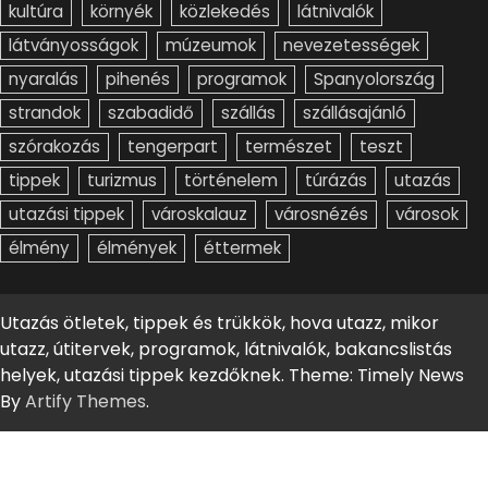
kultúra
környék
közlekedés
látnivalók
látványosságok
múzeumok
nevezetességek
nyaralás
pihenés
programok
Spanyolország
strandok
szabadidő
szállás
szállásajánló
szórakozás
tengerpart
természet
teszt
tippek
turizmus
történelem
túrázás
utazás
utazási tippek
városkalauz
városnézés
városok
élmény
élmények
éttermek
Utazás ötletek, tippek és trükkök, hova utazz, mikor
utazz, útitervek, programok, látnivalók, bakancslistás
helyek, utazási tippek kezdőknek. Theme: Timely News
By
Artify Themes
.