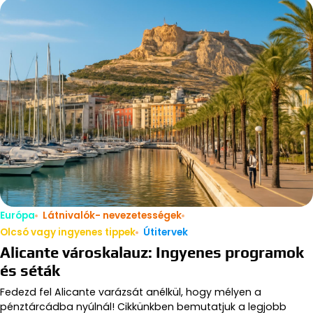
Európa
Látnivalók- nevezetességek
Olcsó vagy ingyenes tippek
Útitervek
Alicante városkalauz: Ingyenes programok
és séták
Fedezd fel Alicante varázsát anélkül, hogy mélyen a
pénztárcádba nyúlnál! Cikkünkben bemutatjuk a legjobb