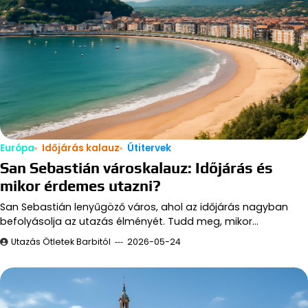
Európa
Időjárás kalauz
Útitervek
San Sebastián városkalauz: Időjárás és
mikor érdemes utazni?
San Sebastián lenyűgöző város, ahol az időjárás nagyban
befolyásolja az utazás élményét. Tudd meg, mikor…
Utazás Ötletek Barbitól
2026-05-24