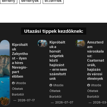
élmény
élmények
éttermek
Utazási tippek kezdőknek:
Kipróbált
Amszterd
Kipróbált
uk a
am
uk
horvát
városkala
Zakyntho
szigetek
uz:
st – ilyen
közti
Csatornat
a híres
hajózást
úrák,
Navagio-
– erre nem
hajózás
part
számított
és városi
élőben
unk
élmények
Utazás
Utazás
Utazás
Ötletek
Ötletek
Ötletek
Barbitól
Barbitól
Barbitól
2026-07-17
2026-07-07
2026-03