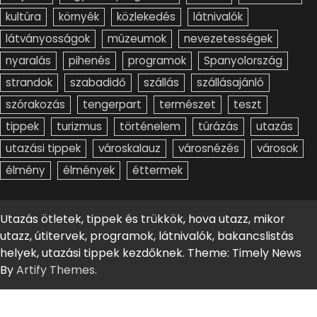
kultúra
környék
közlekedés
látnivalók
látványosságok
múzeumok
nevezetességek
nyaralás
pihenés
programok
Spanyolország
strandok
szabadidő
szállás
szállásajánló
szórakozás
tengerpart
természet
teszt
tippek
turizmus
történelem
túrázás
utazás
utazási tippek
városkalauz
városnézés
városok
élmény
élmények
éttermek
Utazás ötletek, tippek és trükkök, hova utazz, mikor
utazz, útitervek, programok, látnivalók, bakancslistás
helyek, utazási tippek kezdőknek. Theme: Timely News
By
Artify Themes
.