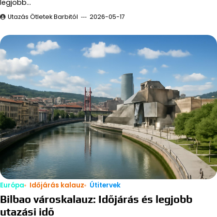
legjobb…
Utazás Ötletek Barbitól
2026-05-17
Európa
Időjárás kalauz
Útitervek
Bilbao városkalauz: Időjárás és legjobb
utazási idő