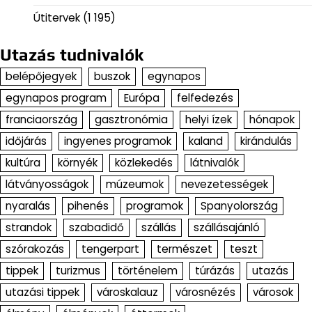
Útitervek
(1 195)
Utazás tudnivalók
belépőjegyek
buszok
egynapos
egynapos program
Európa
felfedezés
franciaország
gasztronómia
helyi ízek
hónapok
időjárás
ingyenes programok
kaland
kirándulás
kultúra
környék
közlekedés
látnivalók
látványosságok
múzeumok
nevezetességek
nyaralás
pihenés
programok
Spanyolország
strandok
szabadidő
szállás
szállásajánló
szórakozás
tengerpart
természet
teszt
tippek
turizmus
történelem
túrázás
utazás
utazási tippek
városkalauz
városnézés
városok