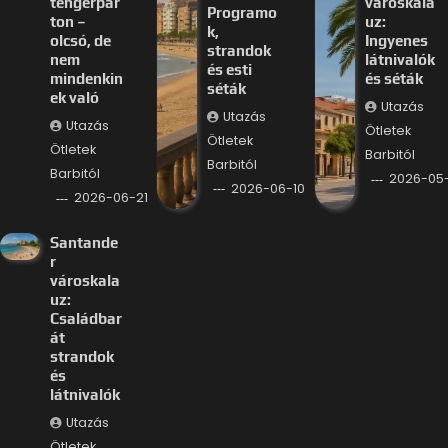
tengerpar
városkala
Programo
ton –
uz:
k,
olcsó, de
Ingyenes
strandok
nem
látnivalók
és esti
mindenkin
és séták
séták
ek való
Utazás
Utazás
Utazás
Ötletek
Ötletek
Ötletek
Barbitól
Barbitól
Barbitól
2026-05
2026-06-10
2026-06-21
Santande
r
városkala
uz:
Családbar
át
strandok
és
látnivalók
Utazás
Ötletek