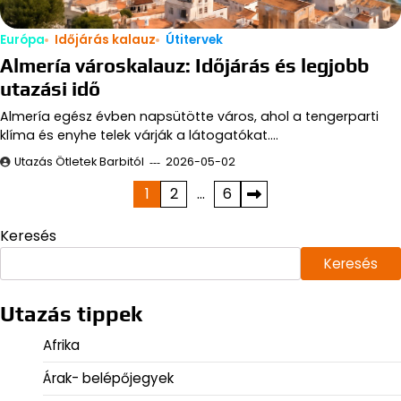
Európa
Időjárás kalauz
Útitervek
Almería városkalauz: Időjárás és legjobb
utazási idő
Almería egész évben napsütötte város, ahol a tengerparti
klíma és enyhe telek várják a látogatókat.…
Utazás Ötletek Barbitól
2026-05-02
Bejegyzések
1
2
…
6
lapozása
Keresés
Keresés
Utazás tippek
Afrika
Árak- belépőjegyek