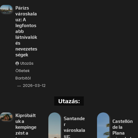
Párizs
városkala
uz: A
legfontos
abb
látnivalók
és
nevezetes
ségek
Utazás
Ötletek
Barbitól
2026-03-12
Utazás:
Kipróbált
Santande
uk a
Castellón
r
kempinge
de la
városkala
zést a
Plana
uz: