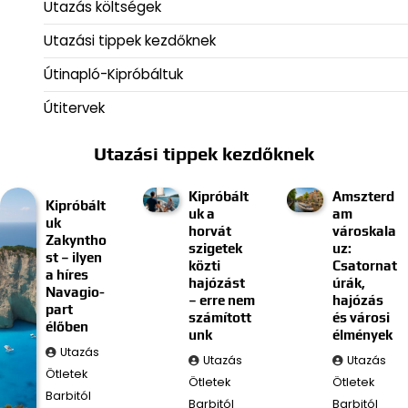
Utazás költségek
Utazási tippek kezdőknek
Útinapló-Kipróbáltuk
Útitervek
Utazási tippek kezdőknek
Kipróbált
Amszterd
Kipróbált
uk a
am
uk
horvát
városkala
Zakyntho
szigetek
uz:
st – ilyen
közti
Csatornat
a híres
hajózást
úrák,
Navagio-
– erre nem
hajózás
part
számított
és városi
élőben
unk
élmények
Utazás
Utazás
Utazás
Ötletek
Ötletek
Ötletek
Barbitól
Barbitól
Barbitól