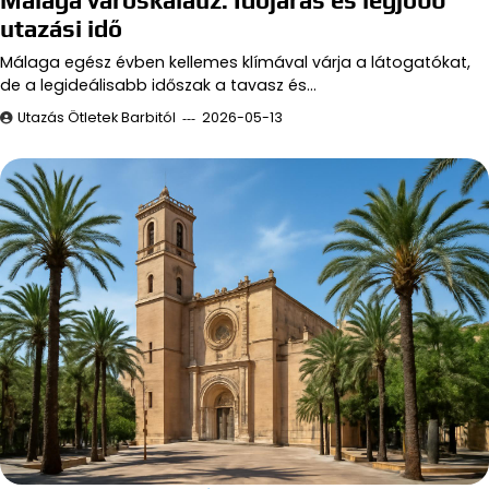
Málaga városkalauz: Időjárás és legjobb
utazási idő
Málaga egész évben kellemes klímával várja a látogatókat,
de a legideálisabb időszak a tavasz és…
Utazás Ötletek Barbitól
2026-05-13