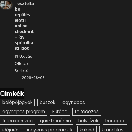
Teszteltü
k a
repülés
előtti
online
check-int
– így
spórolhat
sz időt
Utazás
Ötletek
Barbitól
2026-08-03
Címkék
belépőjegyek
buszok
egynapos
egynapos program
Európa
felfedezés
franciaország
gasztronómia
helyi ízek
hónapok
időjárás
ingyenes programok
kaland
kirándulás