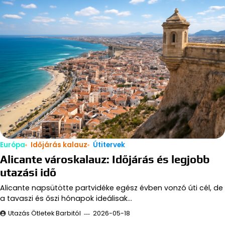
Európa
Időjárás kalauz
Útitervek
Alicante városkalauz: Időjárás és legjobb
utazási idő
Alicante napsütötte partvidéke egész évben vonzó úti cél, de
a tavaszi és őszi hónapok ideálisak…
Utazás Ötletek Barbitól
2026-05-18