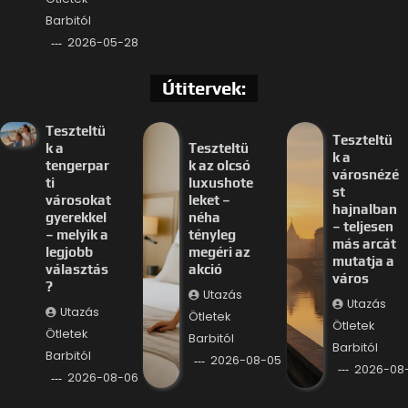
Barbitól
2026-05-28
Útitervek:
Teszteltü
Teszteltü
k a
Teszteltü
k a
tengerpar
k az olcsó
városnézé
ti
luxushote
st
városokat
leket –
hajnalban
gyerekkel
néha
– teljesen
– melyik a
tényleg
más arcát
legjobb
megéri az
mutatja a
választás
akció
város
?
Utazás
Utazás
Utazás
Ötletek
Ötletek
Ötletek
Barbitól
Barbitól
Barbitól
2026-08-05
2026-08
2026-08-06