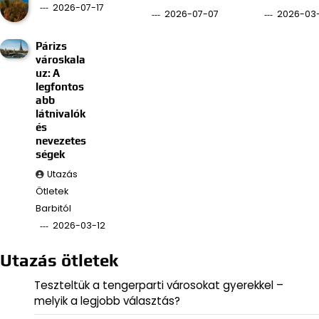
2026-07-17
2026-07-07
2026-03
Párizs
városkala
uz: A
legfontos
abb
látnivalók
és
nevezetes
ségek
Utazás
Ötletek
Barbitól
2026-03-12
Utazás ötletek
Teszteltük a tengerparti városokat gyerekkel –
melyik a legjobb választás?