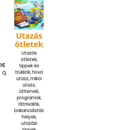
Skip
to
content
Utazás
ötletek
Utazás
ötletek,
tippek és
trükkök, hova
utazz, mikor
utazz,
útitervek,
programok,
látnivalók,
bakancslistás
helyek,
utazási
tippek