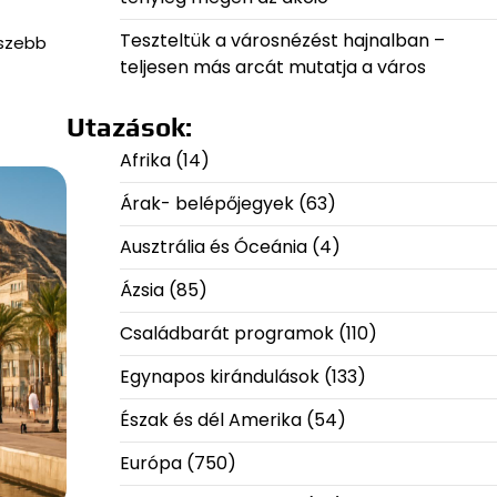
Teszteltük a városnézést hajnalban –
gszebb
teljesen más arcát mutatja a város
Utazások:
Afrika
(14)
Árak- belépőjegyek
(63)
Ausztrália és Óceánia
(4)
Ázsia
(85)
Családbarát programok
(110)
Egynapos kirándulások
(133)
Észak és dél Amerika
(54)
Európa
(750)