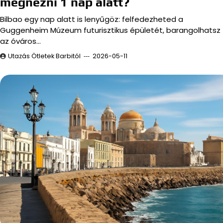
megnézni 1 nap alatt?
Bilbao egy nap alatt is lenyűgöz: felfedezheted a
Guggenheim Múzeum futurisztikus épületét, barangolhatsz
az óváros…
Utazás Ötletek Barbitól
2026-05-11