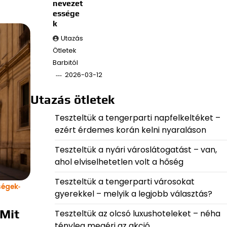
nevezet
essége
k
Utazás
Ötletek
Barbitól
2026-03-12
Utazás ötletek
Teszteltük a tengerparti napfelkeltéket –
ezért érdemes korán kelni nyaraláson
Teszteltük a nyári városlátogatást – van,
ahol elviselhetetlen volt a hőség
Teszteltük a tengerparti városokat
ségek
gyerekkel – melyik a legjobb választás?
 Mit
Teszteltük az olcsó luxushoteleket – néha
tényleg megéri az akció