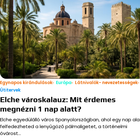
Egynapos kirándulások
Európa
Látnivalók- nevezetességek
Útitervek
Elche városkalauz: Mit érdemes
megnézni 1 nap alatt?
Elche egyedülálló város Spanyolországban, ahol egy nap ala
felfedezheted a lenyűgöző pálmaligetet, a történelmi
óvárost…