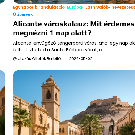
Egynapos kirándulások
Európa
Látnivalók- nevezetes
Útitervek
Alicante városkalauz: Mit érdemes
megnézni 1 nap alatt?
Alicante lenyűgöző tengerparti város, ahol egy nap ala
felfedezheted a Santa Bárbara várat, a…
Utazás Ötletek Barbitól
2026-05-02