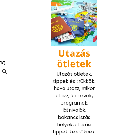
Skip
to
content
Utazás
ötletek
Utazás ötletek,
tippek és trükkök,
hova utazz, mikor
utazz, útitervek,
programok,
látnivalók,
bakancslistás
helyek, utazási
tippek kezdőknek.