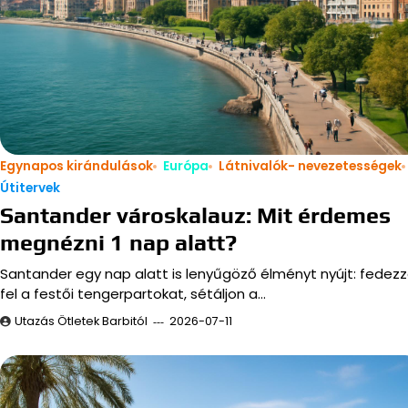
Egynapos kirándulások
Európa
Látnivalók- nevezetességek
Útitervek
Santander városkalauz: Mit érdemes
megnézni 1 nap alatt?
Santander egy nap alatt is lenyűgöző élményt nyújt: fedez
fel a festői tengerpartokat, sétáljon a…
Utazás Ötletek Barbitól
2026-07-11