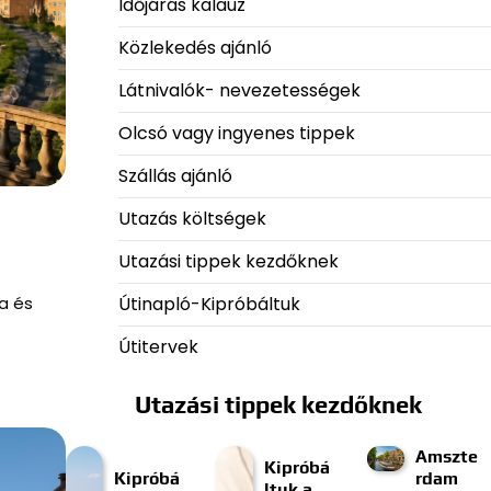
Időjárás kalauz
Közlekedés ajánló
Látnivalók- nevezetességek
Olcsó vagy ingyenes tippek
Szállás ajánló
Utazás költségek
Utazási tippek kezdőknek
a és
Útinapló-Kipróbáltuk
Útitervek
Utazási tippek kezdőknek
Amszte
Kipróbá
Kipróbá
rdam
ltuk a