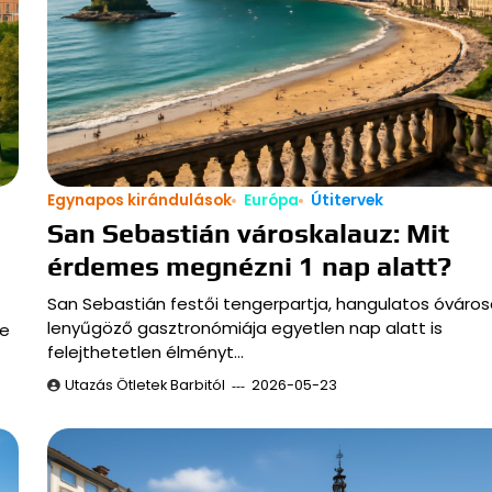
Egynapos kirándulások
Európa
Útitervek
San Sebastián városkalauz: Mit
érdemes megnézni 1 nap alatt?
San Sebastián festői tengerpartja, hangulatos óváros
lenyűgöző gasztronómiája egyetlen nap alatt is
ze
felejthetetlen élményt…
Utazás Ötletek Barbitól
2026-05-23