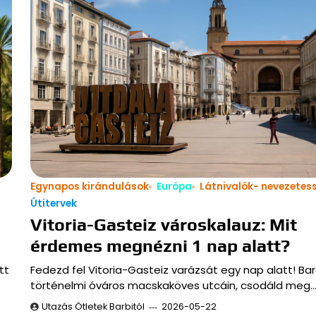
Egynapos kirándulások
Európa
Látnivalók- nevezetes
Útitervek
Vitoria-Gasteiz városkalauz: Mit
érdemes megnézni 1 nap alatt?
tt
Fedezd fel Vitoria-Gasteiz varázsát egy nap alatt! Bar
történelmi óváros macskaköves utcáin, csodáld meg
Utazás Ötletek Barbitól
2026-05-22