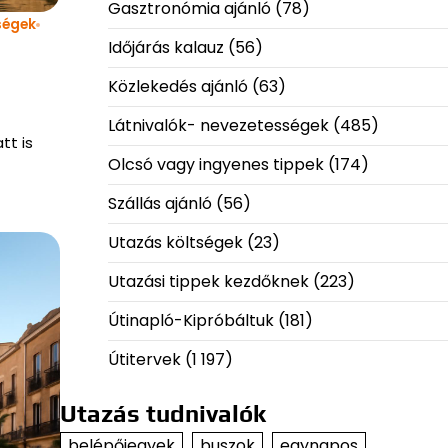
Gasztronómia ajánló
(78)
ségek
Időjárás kalauz
(56)
Közlekedés ajánló
(63)
Látnivalók- nevezetességek
(485)
tt is
Olcsó vagy ingyenes tippek
(174)
Szállás ajánló
(56)
Utazás költségek
(23)
Utazási tippek kezdőknek
(223)
Útinapló-Kipróbáltuk
(181)
Útitervek
(1 197)
Utazás tudnivalók
belépőjegyek
buszok
egynapos