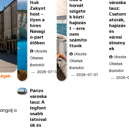
ltuk
városka
horvát
Zakynt
lauz:
szigete
host –
Csatorn
k közti
ilyen a
atúrák,
hajózás
híres
hajózás
t – erre
Navagi
és
nem
o-part
városi
számíto
élőben
élmény
ttunk
ek
Utazás
Utazás
Utazás
Ötletek
Ötletek
Ötletek
Barbitól
Barbitól
Barbitól
2026-07-17
2026-07-07
ségek
2026-
Párizs
városka
lauz: A
legfont
angolj a
osabb
…
látnival
ók és