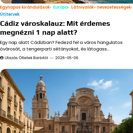
Egynapos kirándulások
Európa
Látnivalók- nevezetességek
Útitervek
Cádiz városkalauz: Mit érdemes
megnézni 1 nap alatt?
Egy nap alatt Cádizban? Fedezd fel a város hangulatos
óvárosát, a tengerparti sétányokat, és látogass…
Utazás Ötletek Barbitól
2026-05-06