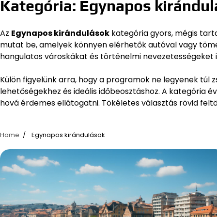
Kategória:
Egynapos kirándul
Az
Egynapos kirándulások
kategória gyors, mégis tart
mutat be, amelyek könnyen elérhetők autóval vagy tömeg
hangulatos városkákat és történelmi nevezetességeket i
Külön figyelünk arra, hogy a programok ne legyenek túl 
lehetőségekhez és ideális időbeosztáshoz. A kategória év
hová érdemes ellátogatni. Tökéletes választás rövid fel
Home
Egynapos kirándulások