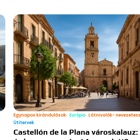
Egynapos kirándulások
Európa
Látnivalók- nevezetes
Útitervek
Castellón de la Plana városkalauz: