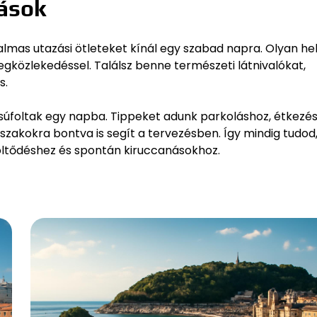
ások
almas utazási ötleteket kínál egy szabad napra. Olyan he
közlekedéssel. Találsz benne természeti látnivalókat,
s.
zsúfoltak egy napba. Tippeket adunk parkoláshoz, étkezés
szakokra bontva is segít a tervezésben. Így mindig tudod
töltődéshez és spontán kiruccanásokhoz.