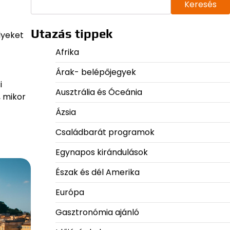
Keresés
Utazás tippek
lyeket
Afrika
Árak- belépőjegyek
i
Ausztrália és Óceánia
, mikor
Ázsia
Családbarát programok
Egynapos kirándulások
Észak és dél Amerika
Európa
Gasztronómia ajánló