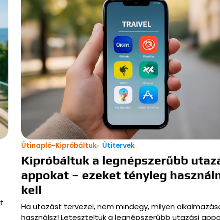
Útinapló-Kipróbáltuk
Útitervek
Kipróbáltuk a legnépszerűbb utaz
appokat – ezeket tényleg használ
kell
t
Ha utazást tervezel, nem mindegy, milyen alkalmazás
használsz! Leteszteltük a legnépszerűbb utazási appo