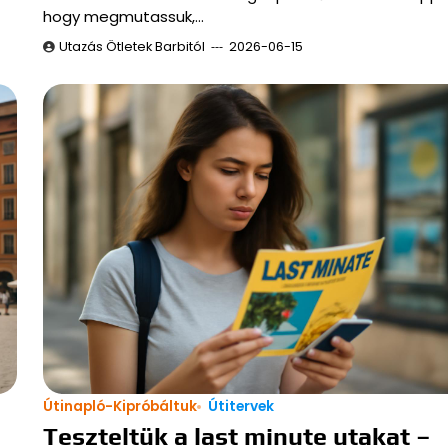
hogy megmutassuk,…
Utazás Ötletek Barbitól
2026-06-15
Útinapló-Kipróbáltuk
Útitervek
Teszteltük a last minute utakat –