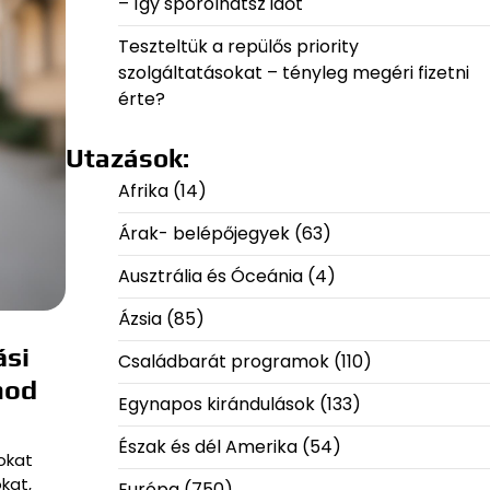
– így spórolhatsz időt
Teszteltük a repülős priority
szolgáltatásokat – tényleg megéri fizetni
érte?
Utazások:
Afrika
(14)
Árak- belépőjegyek
(63)
Ausztrália és Óceánia
(4)
Ázsia
(85)
ási
Családbarát programok
(110)
nod
Egynapos kirándulások
(133)
Észak és dél Amerika
(54)
okat
kat,
Európa
(750)