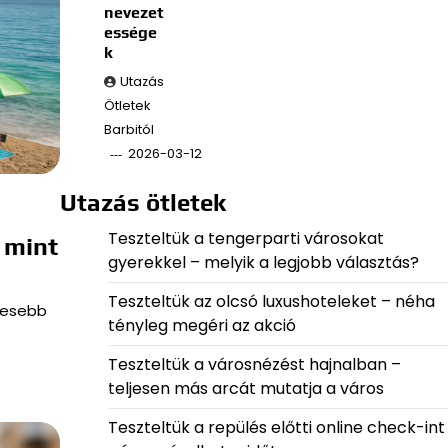
nevezet
essége
k
Utazás
Ötletek
Barbitól
2026-03-12
Utazás ötletek
Teszteltük a tengerparti városokat
 mint
gyerekkel – melyik a legjobb választás?
Teszteltük az olcsó luxushoteleket – néha
vesebb
tényleg megéri az akció
Teszteltük a városnézést hajnalban –
teljesen más arcát mutatja a város
Teszteltük a repülés előtti online check-int