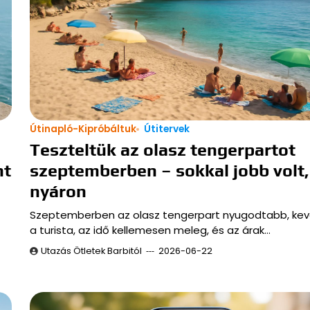
Útinapló-Kipróbáltuk
Útitervek
Teszteltük az olasz tengerpartot
nt
szeptemberben – sokkal jobb volt,
nyáron
Szeptemberben az olasz tengerpart nyugodtabb, ke
a turista, az idő kellemesen meleg, és az árak…
Utazás Ötletek Barbitól
2026-06-22