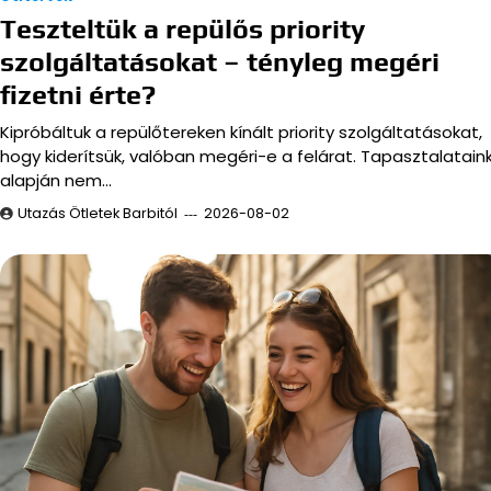
Teszteltük a repülős priority
szolgáltatásokat – tényleg megéri
fizetni érte?
Kipróbáltuk a repülőtereken kínált priority szolgáltatásokat,
hogy kiderítsük, valóban megéri-e a felárat. Tapasztalatain
alapján nem…
Utazás Ötletek Barbitól
2026-08-02