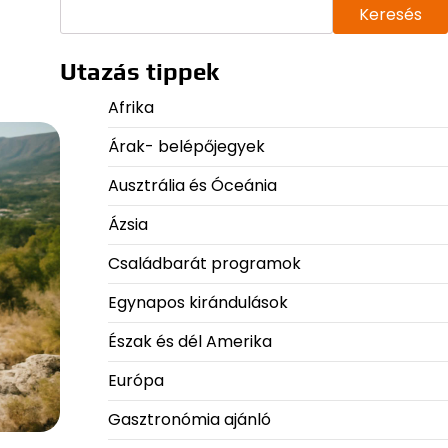
Keresés
Utazás tippek
Afrika
Árak- belépőjegyek
Ausztrália és Óceánia
Ázsia
Családbarát programok
Egynapos kirándulások
Észak és dél Amerika
Európa
Gasztronómia ajánló