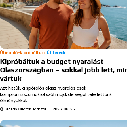
Útinapló-Kipróbáltuk
Útitervek
Kipróbáltuk a budget nyaralást
Olaszországban – sokkal jobb lett, mi
vártuk
Azt hittük, a spórolós olasz nyaralás csak
kompromisszumokról szól majd, de végül tele lettünk
élményekkel.…
Utazás Ötletek Barbitól
2026-06-25