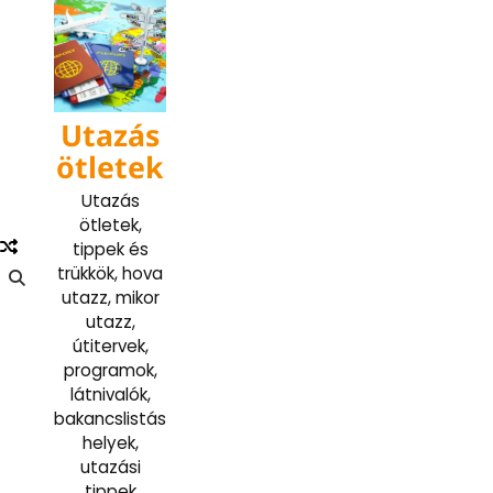
Skip
to
content
Utazás
ötletek
Utazás
ötletek,
tippek és
trükkök, hova
utazz, mikor
utazz,
útitervek,
programok,
látnivalók,
bakancslistás
helyek,
utazási
tippek