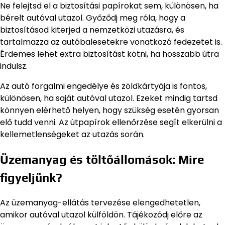
Ne felejtsd el a biztosítási papírokat sem, különösen, ha
bérelt autóval utazol. Győződj meg róla, hogy a
biztosításod kiterjed a nemzetközi utazásra, és
tartalmazza az autóbalesetekre vonatkozó fedezetet is.
Érdemes lehet extra biztosítást kötni, ha hosszabb útra
indulsz.
Az autó forgalmi engedélye és zöldkártyája is fontos,
különösen, ha saját autóval utazol. Ezeket mindig tartsd
könnyen elérhető helyen, hogy szükség esetén gyorsan
elő tudd venni. Az útpapírok ellenőrzése segít elkerülni a
kellemetlenségeket az utazás során.
Üzemanyag és töltőállomások: Mire
figyeljünk?
Az üzemanyag-ellátás tervezése elengedhetetlen,
amikor autóval utazol külföldön. Tájékozódj előre az