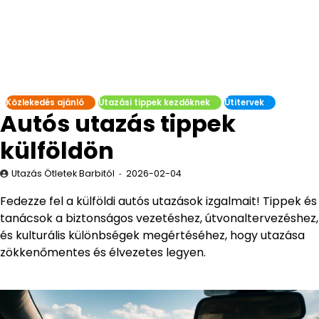
Közlekedés ajánló
Utazási tippek kezdőknek
Útitervek
Autós utazás tippek
külföldön
Utazás Ötletek Barbitól
2026-02-04
Fedezze fel a külföldi autós utazások izgalmait! Tippek és
tanácsok a biztonságos vezetéshez, útvonaltervezéshez,
és kulturális különbségek megértéséhez, hogy utazása
zökkenőmentes és élvezetes legyen.