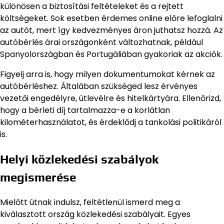
különösen a biztosítási feltételeket és a rejtett
költségeket. Sok esetben érdemes online előre lefoglalni
az autót, mert így kedvezményes áron juthatsz hozzá. Az
autóbérlés árai országonként változhatnak, például
Spanyolországban és Portugáliában gyakoriak az akciók.
Figyelj arra is, hogy milyen dokumentumokat kérnek az
autóbérléshez. Általában szükséged lesz érvényes
vezetői engedélyre, útlevélre és hitelkártyára. Ellenőrizd,
hogy a bérleti díj tartalmazza-e a korlátlan
kilométerhasználatot, és érdeklődj a tankolási politikáról
is.
Helyi közlekedési szabályok
megismerése
Mielőtt útnak indulsz, feltétlenül ismerd meg a
kiválasztott ország közlekedési szabályait. Egyes