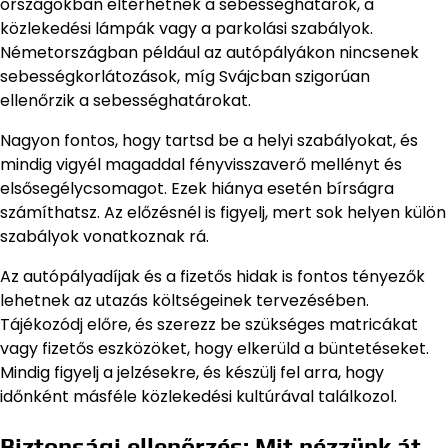
országokban eltérhetnek a sebességhatárok, a
közlekedési lámpák vagy a parkolási szabályok.
Németországban például az autópályákon nincsenek
sebességkorlátozások, míg Svájcban szigorúan
ellenőrzik a sebességhatárokat.
Nagyon fontos, hogy tartsd be a helyi szabályokat, és
mindig vigyél magaddal fényvisszaverő mellényt és
elsősegélycsomagot. Ezek hiánya esetén bírságra
számíthatsz. Az előzésnél is figyelj, mert sok helyen külön
szabályok vonatkoznak rá.
Az autópályadíjak és a fizetős hidak is fontos tényezők
lehetnek az utazás költségeinek tervezésében.
Tájékozódj előre, és szerezz be szükséges matricákat
vagy fizetős eszközöket, hogy elkerüld a büntetéseket.
Mindig figyelj a jelzésekre, és készülj fel arra, hogy
időnként másféle közlekedési kultúrával találkozol.
Biztonsági ellenőrzés: Mit nézzünk át