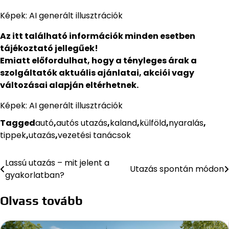
Képek: AI generált illusztrációk
Az itt található információk minden esetben
tájékoztató jellegűek!
Emiatt előfordulhat, hogy a tényleges árak a
szolgáltatók aktuális ajánlatai, akciói vagy
változásai alapján eltérhetnek.
Képek: AI generált illusztrációk
Tagged
autó
,
autós utazás
,
kaland
,
külföld
,
nyaralás
,
tippek
,
utazás
,
vezetési tanácsok
Lassú utazás – mit jelent a
Bejegyzés
Utazás spontán módon
gyakorlatban?
navigáció
Olvass tovább