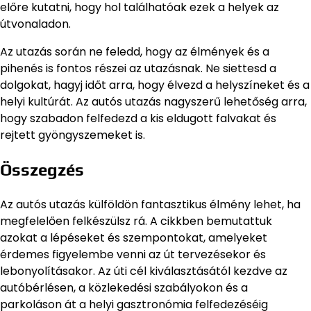
előre kutatni, hogy hol találhatóak ezek a helyek az
útvonaladon.
Az utazás során ne feledd, hogy az élmények és a
pihenés is fontos részei az utazásnak. Ne siettesd a
dolgokat, hagyj időt arra, hogy élvezd a helyszíneket és a
helyi kultúrát. Az autós utazás nagyszerű lehetőség arra,
hogy szabadon felfedezd a kis eldugott falvakat és
rejtett gyöngyszemeket is.
Összegzés
Az autós utazás külföldön fantasztikus élmény lehet, ha
megfelelően felkészülsz rá. A cikkben bemutattuk
azokat a lépéseket és szempontokat, amelyeket
érdemes figyelembe venni az út tervezésekor és
lebonyolításakor. Az úti cél kiválasztásától kezdve az
autóbérlésen, a közlekedési szabályokon és a
parkoláson át a helyi gasztronómia felfedezéséig