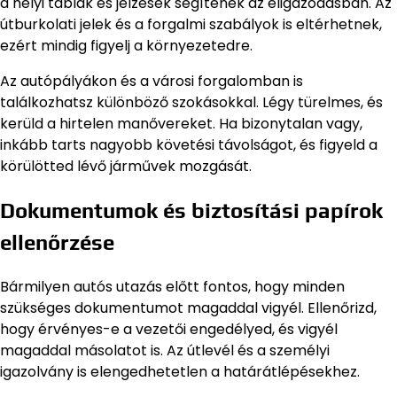
a helyi táblák és jelzések segítenek az eligazodásban. Az
útburkolati jelek és a forgalmi szabályok is eltérhetnek,
ezért mindig figyelj a környezetedre.
Az autópályákon és a városi forgalomban is
találkozhatsz különböző szokásokkal. Légy türelmes, és
kerüld a hirtelen manővereket. Ha bizonytalan vagy,
inkább tarts nagyobb követési távolságot, és figyeld a
körülötted lévő járművek mozgását.
Dokumentumok és biztosítási papírok
ellenőrzése
Bármilyen autós utazás előtt fontos, hogy minden
szükséges dokumentumot magaddal vigyél. Ellenőrizd,
hogy érvényes-e a vezetői engedélyed, és vigyél
magaddal másolatot is. Az útlevél és a személyi
igazolvány is elengedhetetlen a határátlépésekhez.