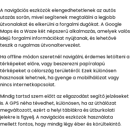
A navigációs eszközök elengedhetetlenek az autós
utazás során, mivel segítenek megtalálni a legjobb
útvonalakat és elkerülni a forgalmi dugókat. A Google
Maps és a Waze két népszerű alkalmazás, amelyek valós
idejű forgalmi információkat nyújtanak, és lehetővé
teszik a rugalmas útvonaltervezést.
Ha offline módon szeretnél navigálni, érdemes letölteni a
térképeket előre, vagy beszerezni papíralapú
térképeket a célország területéről. Ezek különösen
hasznosak lehetnek, ha gyenge a mobilhálózat vagy
nincs internetkapcsolat.
Mindig tartsd szem előtt az eligazodást segítő jelzéseket
is. A GPS néha tévedhet, különösen, ha az úthálózat
megváltozott, ezért a helyi táblákra és útburkolati
jelekre is figyelj. A navigációs eszközök használata
mellett fontos, hogy mindig légy éber és körültekintő.