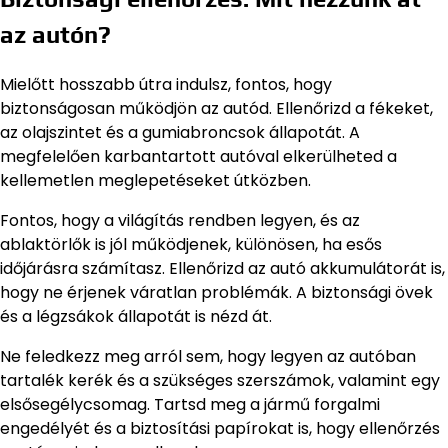
az autón?
Mielőtt hosszabb útra indulsz, fontos, hogy
biztonságosan működjön az autód. Ellenőrizd a fékeket,
az olajszintet és a gumiabroncsok állapotát. A
megfelelően karbantartott autóval elkerülheted a
kellemetlen meglepetéseket útközben.
Fontos, hogy a világítás rendben legyen, és az
ablaktörlők is jól működjenek, különösen, ha esős
időjárásra számítasz. Ellenőrizd az autó akkumulátorát is,
hogy ne érjenek váratlan problémák. A biztonsági övek
és a légzsákok állapotát is nézd át.
Ne feledkezz meg arról sem, hogy legyen az autóban
tartalék kerék és a szükséges szerszámok, valamint egy
elsősegélycsomag. Tartsd meg a jármű forgalmi
engedélyét és a biztosítási papírokat is, hogy ellenőrzés