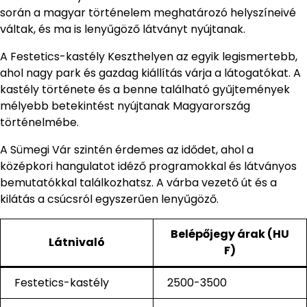
során a magyar történelem meghatározó helyszíneivé
váltak, és ma is lenyűgöző látványt nyújtanak.
A Festetics-kastély Keszthelyen az egyik legismertebb,
ahol nagy park és gazdag kiállítás várja a látogatókat. A
kastély története és a benne található gyűjtemények
mélyebb betekintést nyújtanak Magyarország
történelmébe.
A Sümegi Vár szintén érdemes az idődet, ahol a
középkori hangulatot idéző programokkal és látványos
bemutatókkal találkozhatsz. A várba vezető út és a
kilátás a csúcsról egyszerűen lenyűgöző.
Belépőjegy árak (HU
Látnivaló
F)
Festetics-kastély
2500-3500