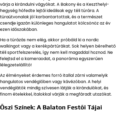
várja a kirándulni vágyókat. A Bakony és a Keszthelyi-
hegység hófedte lejtői ideálisak egy téli túrára. A
túraútvonalak jól karbantartottak, és a természet
csendje igazán különleges hangulatot kölcsönöz az év
ezen időszakában.
Ha a túrázás nem elég, akkor próbáld ki a nordic
walkingot vagy a kerékpártúrákat. Sok helyen bérelhető
téli sportfelszerelés, így nem kell magaddal hoznod. Ne
felejtsd el a kameraodat, a panoráma egyszerűen
lélegzetelállító!
Az élményeket érdemes forró itallal zárni valamelyik
hangulatos vendéglőben vagy kávézóban. A helyi
vendéglátók mindig szívesen látják a kirándulókat, és
finom ételekkel, italokkal várják a megfáradt utazókat.
Őszi Színek: A Balaton Festői Tájai