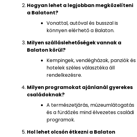
Hogyan lehet a legjobban megközelíteni
a Balatont?
Vonattal, autóval és busszal is
könnyen elérhető a Balaton.
Milyen szálláslehetőségek vannak a
Balaton körül?
Kempingek, vendégházak, panziók és
hotelek széles választéka áll
rendelkezésre.
Milyen programokat ajánlanál gyerekes
családoknak?
A természetjárás, múzeumlátogatás
és a fürdőzés mind élvezetes családi
programok.
Hol lehet olcsón étkezni a Balaton