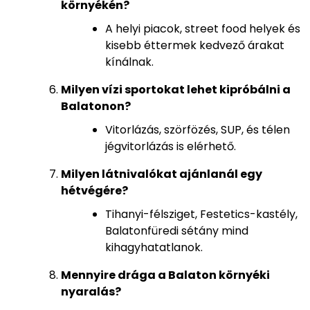
környékén?
A helyi piacok, street food helyek és
kisebb éttermek kedvező árakat
kínálnak.
Milyen vízi sportokat lehet kipróbálni a
Balatonon?
Vitorlázás, szörfözés, SUP, és télen
jégvitorlázás is elérhető.
Milyen látnivalókat ajánlanál egy
hétvégére?
Tihanyi-félsziget, Festetics-kastély,
Balatonfüredi sétány mind
kihagyhatatlanok.
Mennyire drága a Balaton környéki
nyaralás?