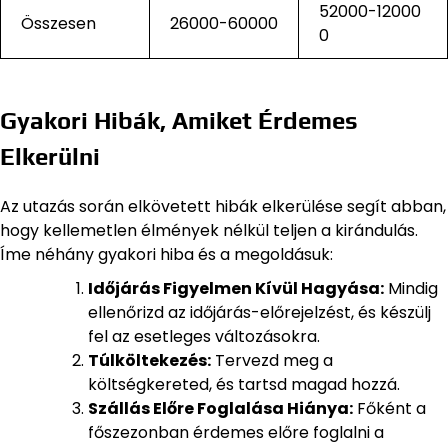
52000-12000
Összesen
26000-60000
0
Gyakori Hibák, Amiket Érdemes
Elkerülni
Az utazás során elkövetett hibák elkerülése segít abban,
hogy kellemetlen élmények nélkül teljen a kirándulás.
Íme néhány gyakori hiba és a megoldásuk:
Időjárás Figyelmen Kívül Hagyása:
Mindig
ellenőrizd az időjárás-előrejelzést, és készülj
fel az esetleges változásokra.
Túlköltekezés:
Tervezd meg a
költségkereted, és tartsd magad hozzá.
Szállás Előre Foglalása Hiánya:
Főként a
főszezonban érdemes előre foglalni a