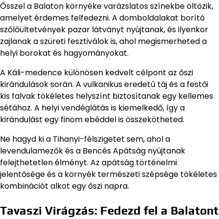
Ősszel a Balaton környéke varázslatos színekbe öltözik,
amelyet érdemes felfedezni. A domboldalakat borító
szőlőültetvények pazar látványt nyújtanak, és ilyenkor
zajlanak a szüreti fesztiválok is, ahol megismerheted a
helyi borokat és hagyományokat.
A Káli-medence különösen kedvelt célpont az őszi
kirándulások során. A vulkanikus eredetű táj és a festői
kis falvak tökéletes helyszínt biztosítanak egy kellemes
sétához. A helyi vendéglátás is kiemelkedő, így a
kirándulást egy finom ebéddel is összekötheted.
Ne hagyd ki a Tihanyi-félszigetet sem, ahol a
levendulamezők és a Bencés Apátság nyújtanak
felejthetetlen élményt. Az apátság történelmi
jelentősége és a környék természeti szépsége tökéletes
kombinációt alkot egy őszi napra.
Tavaszi Virágzás: Fedezd fel a Balatont