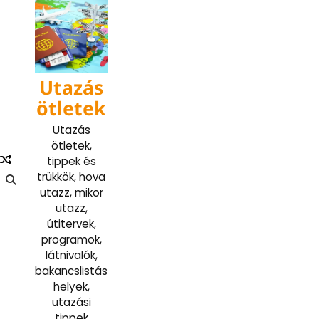
Skip
to
content
Utazás
ötletek
Utazás
ötletek,
tippek és
trükkök, hova
utazz, mikor
utazz,
útitervek,
programok,
látnivalók,
bakancslistás
helyek,
utazási
tippek