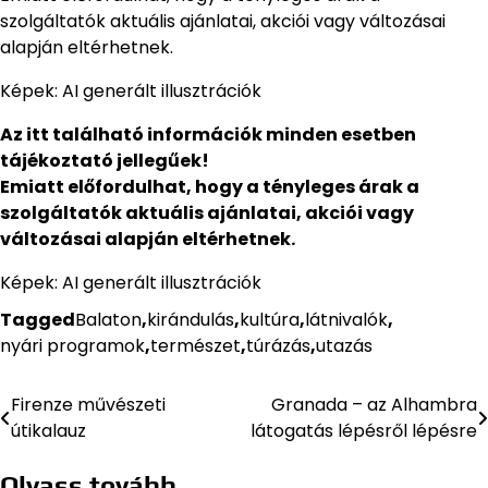
szolgáltatók aktuális ajánlatai, akciói vagy változásai
alapján eltérhetnek.
Képek: AI generált illusztrációk
Az itt található információk minden esetben
tájékoztató jellegűek!
Emiatt előfordulhat, hogy a tényleges árak a
szolgáltatók aktuális ajánlatai, akciói vagy
változásai alapján eltérhetnek.
Képek: AI generált illusztrációk
Tagged
Balaton
,
kirándulás
,
kultúra
,
látnivalók
,
nyári programok
,
természet
,
túrázás
,
utazás
Firenze művészeti
Granada – az Alhambra
Bejegyzés
útikalauz
látogatás lépésről lépésre
navigáció
Olvass tovább