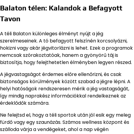
Balaton télen: Kalandok a Befagyott
Tavon
A téli Balaton különleges élményt nyújt a jég
szerelmeseinek. A tó befagyott felszínén korcsolyázni,
hokizni vagy akár jégvitorlázni is lehet. Ezek a programok
nemcsak szórakoztatóak, hanem a gyönyörű táj is
biztosítja, hogy felejthetetlen élményben legyen részed.
A jégvastagságot érdemes előre ellenőrizni, és csak
biztonságos körülmények között szabad a jégre lépni. A
helyi hatóságok rendszeresen mérik a jég vastagságát,
így mindig naprakész információkkal rendelkeznek az
érdeklődők számára.
Ne felejtsd el, hogy a téli sportok után jól esik egy meleg
fürdő vagy egy szaunázás. Számos wellness központ és
szálloda várja a vendégeket, ahol a nap végén