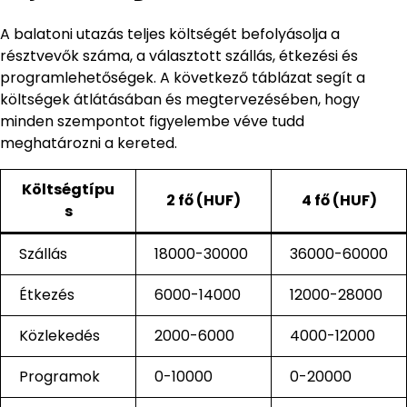
A balatoni utazás teljes költségét befolyásolja a
résztvevők száma, a választott szállás, étkezési és
programlehetőségek. A következő táblázat segít a
költségek átlátásában és megtervezésében, hogy
minden szempontot figyelembe véve tudd
meghatározni a kereted.
Költségtípu
2 fő (HUF)
4 fő (HUF)
s
Szállás
18000-30000
36000-60000
Étkezés
6000-14000
12000-28000
Közlekedés
2000-6000
4000-12000
Programok
0-10000
0-20000