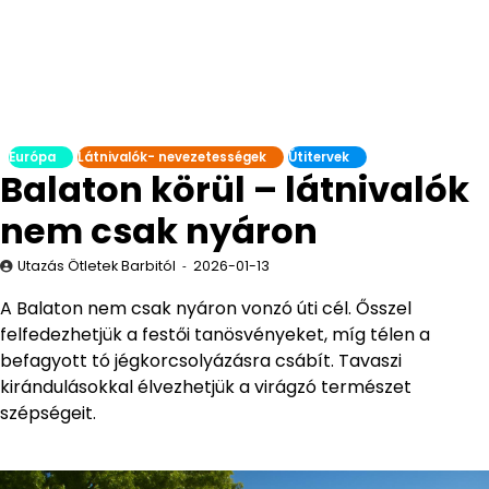
Európa
Látnivalók- nevezetességek
Útitervek
Balaton körül – látnivalók
nem csak nyáron
Utazás Ötletek Barbitól
2026-01-13
A Balaton nem csak nyáron vonzó úti cél. Ősszel
felfedezhetjük a festői tanösvényeket, míg télen a
befagyott tó jégkorcsolyázásra csábít. Tavaszi
kirándulásokkal élvezhetjük a virágzó természet
szépségeit.