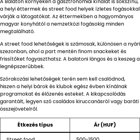
A Balaton környékén a gasztronómiai kínálat is sokszínű,
a helyi éttermek és street food helyek ízletes fogásokkal
várják a látogatókat. Az éttermekben a hagyományos
magyar konyhától a nemzetközi fogásokig minden
megtalálható.
A street food lehetőségek is számosak, különösen a nyári
szezonban, ahol a part mentén finom snackeket és
frissítőket fogyaszthatsz. A balatoni lángos és a keszeg a
legnépszerűbbek.
Szórakozási lehetőségek terén sem kell csalódnod,
hiszen a helyi bárok és klubok egész évben kínálnak
programokat és élőzenés esteket. A kikapcsolódás
garantált, legyen szó családos kiruccanásról vagy baráti
összejövetelről.
Étkezés típus
Ár (HUF)
Street food
500-1500