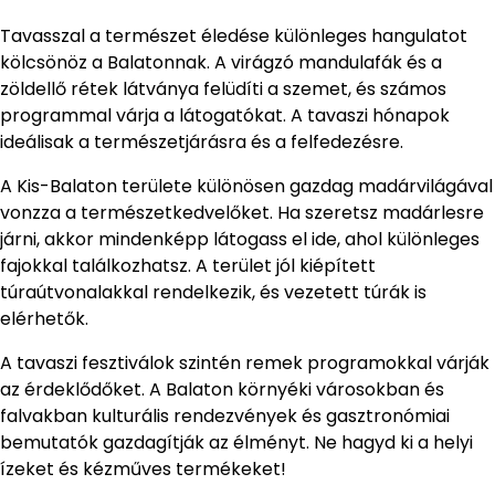
Tavasszal a természet éledése különleges hangulatot
kölcsönöz a Balatonnak. A virágzó mandulafák és a
zöldellő rétek látványa felüdíti a szemet, és számos
programmal várja a látogatókat. A tavaszi hónapok
ideálisak a természetjárásra és a felfedezésre.
A Kis-Balaton területe különösen gazdag madárvilágával
vonzza a természetkedvelőket. Ha szeretsz madárlesre
járni, akkor mindenképp látogass el ide, ahol különleges
fajokkal találkozhatsz. A terület jól kiépített
túraútvonalakkal rendelkezik, és vezetett túrák is
elérhetők.
A tavaszi fesztiválok szintén remek programokkal várják
az érdeklődőket. A Balaton környéki városokban és
falvakban kulturális rendezvények és gasztronómiai
bemutatók gazdagítják az élményt. Ne hagyd ki a helyi
ízeket és kézműves termékeket!