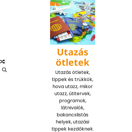
Skip
to
content
Utazás
ötletek
Utazás ötletek,
tippek és trükkök,
hova utazz, mikor
utazz, útitervek,
programok,
látnivalók,
bakancslistás
helyek, utazási
tippek kezdőknek.