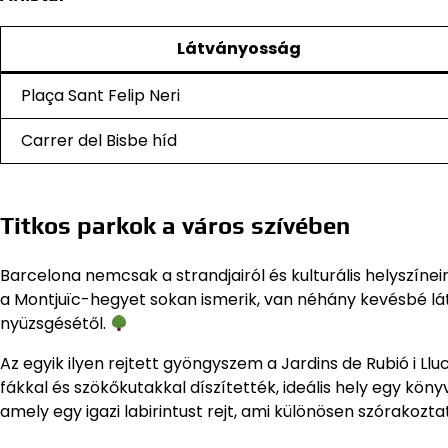
Látványosság
Plaça Sant Felip Neri
Carrer del Bisbe híd
Titkos parkok a város szívében
Barcelona nemcsak a strandjairól és kulturális helyszíneir
a Montjuïc-hegyet sokan ismerik, van néhány kevésbé lá
nyüzsgésétől.
Az egyik ilyen rejtett gyöngyszem a Jardins de Rubió i Ll
fákkal és szökőkutakkal díszítették, ideális hely egy köny
amely egy igazi labirintust rejt, ami különösen szórakozt