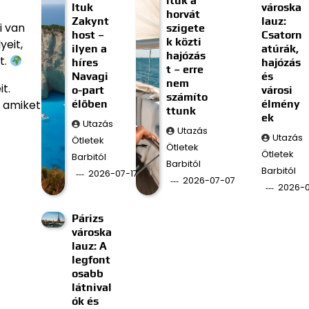
ltuk a
ltuk
városka
horvát
Zakynt
lauz:
i van
szigete
host –
Csatorn
k közti
yeit,
ilyen a
atúrák,
hajózás
t.
híres
hajózás
t – erre
Navagi
és
nem
t.
o-part
városi
számíto
élőben
élmény
, amiket
ttunk
ek
Utazás
Utazás
Utazás
Ötletek
Ötletek
Ötletek
Barbitól
Barbitól
Barbitól
2026-07-17
2026-07-07
2026-
Párizs
városka
lauz: A
legfont
osabb
látnival
ók és