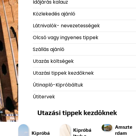
Időjárás kalauz
Közlekedés ajánló
Látnivalók- nevezetességek
Olcsó vagy ingyenes tippek
Szállás ajánló
Utazás költségek
Utazási tippek kezdőknek
Útinapló-Kipróbáltuk
Útitervek
Utazási tippek kezdőknek
Amszte
Kipróbá
Kipróbá
rdam