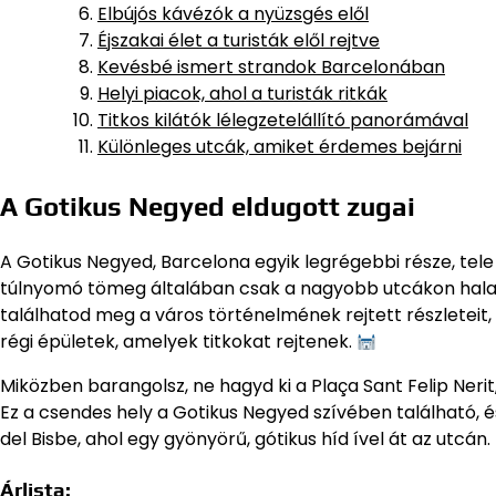
Elbújós kávézók a nyüzsgés elől
Éjszakai élet a turisták elől rejtve
Kevésbé ismert strandok Barcelonában
Helyi piacok, ahol a turisták ritkák
Titkos kilátók lélegzetelállító panorámával
Különleges utcák, amiket érdemes bejárni
A Gotikus Negyed eldugott zugai
A Gotikus Negyed, Barcelona egyik legrégebbi része, tele
túlnyomó tömeg általában csak a nagyobb utcákon halad á
találhatod meg a város történelmének rejtett részleteit, 
régi épületek, amelyek titkokat rejtenek.
Miközben barangolsz, ne hagyd ki a Plaça Sant Felip Neri
Ez a csendes hely a Gotikus Negyed szívében található, é
del Bisbe, ahol egy gyönyörű, gótikus híd ível át az utcán.
Árlista: