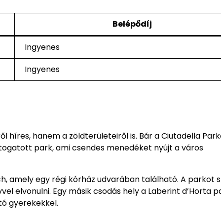
Belépődíj
Ingyenes
Ingyenes
ől híres, hanem a zöldterületeiről is. Bár a Ciutadella Par
togatott park, ami csendes menedéket nyújt a város
uch, amely egy régi kórház udvarában található. A parkot 
vvel elvonulni. Egy másik csodás hely a Laberint d’Horta p
ató gyerekekkel.