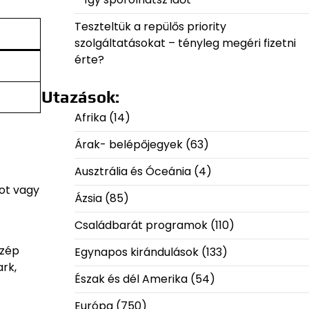
Teszteltük a repülős priority
szolgáltatásokat – tényleg megéri fizetni
érte?
Utazások:
Afrika
(14)
Árak- belépőjegyek
(63)
Ausztrália és Óceánia
(4)
kot vagy
Ázsia
(85)
Családbarát programok
(110)
szép
Egynapos kirándulások
(133)
ark,
Észak és dél Amerika
(54)
Európa
(750)