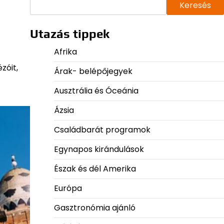
Keresés
Utazás tippek
Afrika
zóit,
Árak- belépőjegyek
Ausztrália és Óceánia
Ázsia
Családbarát programok
Egynapos kirándulások
Észak és dél Amerika
Európa
Gasztronómia ajánló