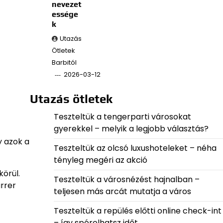
nevezet
essége
k
Utazás
Ötletek
Barbitól
2026-03-12
Utazás ötletek
Teszteltük a tengerparti városokat
gyerekkel – melyik a legjobb választás?
y azok a
Teszteltük az olcsó luxushoteleket – néha
tényleg megéri az akció
körül.
Teszteltük a városnézést hajnalban –
rrer
teljesen más arcát mutatja a város
Teszteltük a repülés előtti online check-int
– így spórolhatsz időt