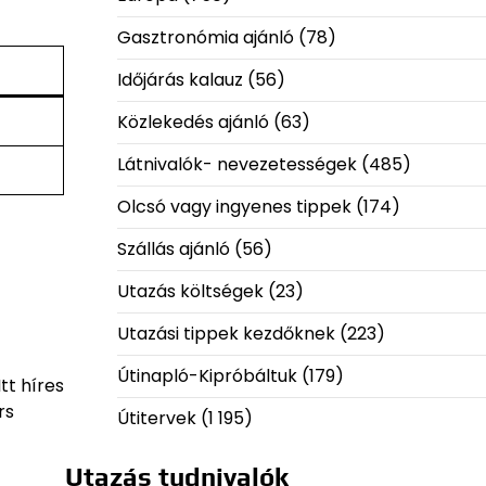
Gasztronómia ajánló
(78)
Időjárás kalauz
(56)
Közlekedés ajánló
(63)
Látnivalók- nevezetességek
(485)
Olcsó vagy ingyenes tippek
(174)
Szállás ajánló
(56)
Utazás költségek
(23)
Utazási tippek kezdőknek
(223)
Útinapló-Kipróbáltuk
(179)
tt híres
rs
Útitervek
(1 195)
Utazás tudnivalók