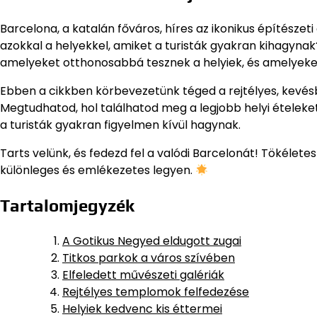
Barcelona, a katalán főváros, híres az ikonikus építészeti
azokkal a helyekkel, amiket a turisták gyakran kihagyna
amelyeket otthonosabbá tesznek a helyiek, és amelyeke
Ebben a cikkben körbevezetünk téged a rejtélyes, kevésbé
Megtudhatod, hol találhatod meg a legjobb helyi ételeket,
a turisták gyakran figyelmen kívül hagynak.
Tarts velünk, és fedezd fel a valódi Barcelonát! Tökéle
különleges és emlékezetes legyen.
Tartalomjegyzék
A Gotikus Negyed eldugott zugai
Titkos parkok a város szívében
Elfeledett művészeti galériák
Rejtélyes templomok felfedezése
Helyiek kedvenc kis éttermei