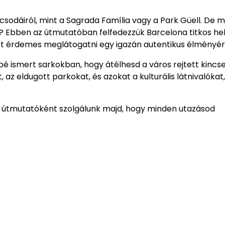
 csodáiról, mint a Sagrada Família vagy a Park Güell. De m
k? Ebben az útmutatóban felfedezzük Barcelona titkos hel
t érdemes meglátogatni egy igazán autentikus élményér
 ismert sarkokban, hogy átélhesd a város rejtett kincsei
 az eldugott parkokat, és azokat a kulturális látnivalókat
tes útmutatóként szolgálunk majd, hogy minden utazásod