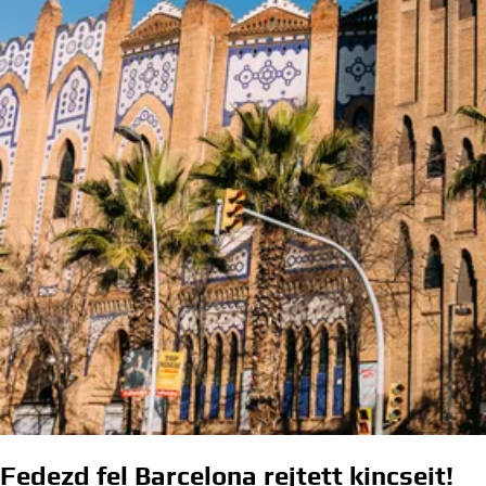
Fedezd fel Barcelona rejtett kincseit!