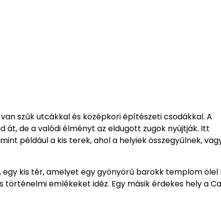
 van szűk utcákkal és középkori építészeti csodákkal. A
t, de a valódi élményt az eldugott zugok nyújtják. Itt
mint például a kis terek, ahol a helyiek összegyűlnek, vag
t, egy kis tér, amelyet egy gyönyörű barokk templom ölel 
s történelmi emlékeket idéz. Egy másik érdekes hely a Ca