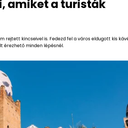
, amiket a turisták
rejtett kincseivel is. Fedezd fel a város eldugott kis kávé
últ érezhető minden lépésnél.