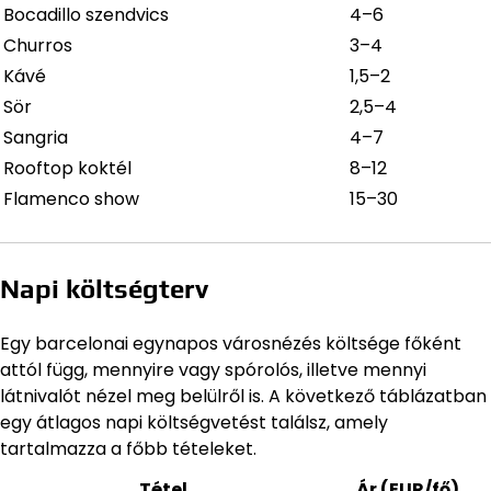
Bocadillo szendvics
4–6
Churros
3–4
Kávé
1,5–2
Sör
2,5–4
Sangria
4–7
Rooftop koktél
8–12
Flamenco show
15–30
Napi költségterv
Egy barcelonai egynapos városnézés költsége főként
attól függ, mennyire vagy spórolós, illetve mennyi
látnivalót nézel meg belülről is. A következő táblázatban
egy átlagos napi költségvetést találsz, amely
tartalmazza a főbb tételeket.
Tétel
Ár (EUR/fő)