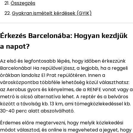
Összegzés
Gyakran ismételt kérdések (GYIK)
Érkezés Barcelonába: Hogyan kezdjük
a napot?
Az első és legfontosabb lépés, hogy időben érkezzünk
Barcelonába! Ha repülővel jössz, a legjobb, ha a reggeli
órákban landolsz El Prat repülőtéren. Innen a
városközpontba többféle lehetőség közül választhatsz:
az Aerobus gyors és kényelmes, de a RENFE vonat vagy a
metró is olcsó alternatíva lehet. A reptér és a belváros
között a távolság kb. 13 km, ami tömegközlekedéssel kb.
30-40 perc alatt abszolválható.
Érdemes előre megtervezni, hogy melyik közlekedési
módot választod, és online is megveheted a jegyet, hogy