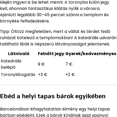
idején ingyen is be lehet menni. A toronyba külön jegy
kell, ahonnan fantasztikus kilátás nyílik a városra.
Ajánlott legalább 30–45 percet szánni a templom és
környéke felfedezésére.
Tipp: Öltözz megfelelően, mert a vállat és térdet fedő
ruházat kötelező a templomokban! A katedrális udvarán
található libák is népszerű látványosságot jelentenek.
Látnivaló
Felnőtt jegy
Gyerek/kedvezményes
Katedrális
9 €
7 €
belépő
Toronylátogatás
+3 €
+2 €
Ebéd a helyi tapas bárok egyikében
Barcelonában kihagyhatatlan élmény egy helyi tapas
bárban ebédelni. Ezek a bárok kínálnak igazi spanyol