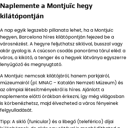
Naplemente a Montjuïc hegy
kilátópontján
A nap egyik legszebb pillanata lehet, ha a Montjuïc
hegyen, Barcelona híres kilátópontján fejezed be a
városnézést. A hegyre feljuthatsz siklóval, busszal vagy
akár gyalog is. A csúcson csodás panoráma tárul eléd: a
város, a kikötő, a tenger és a hegyek látványa egyszerre
lenyűgöző és megnyugtató.
A Montjuïc nemcsak kilátójáról, hanem parkjairól,
múzeumairól (pl. MNAC – Katalán Nemzeti Múzeum) és
az olimpiai létesítményekről is híres. Ajánlott a
naplemente előtti órákban érkezni, így még világosban
is körbenézhetsz, majd élvezheted a város fényeinek
felgyulladását.
Tipp: A sikló (funicular) és a libegő (teleférico) díjai