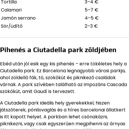
Tortilla
3–4 €
Calamari
5–7 €
Jamón serrano
4–5 €
Sör/üdítő
2–3 €
Pihenés a Ciutadella park zöldjében
Ebéd után jól esik egy kis pihenés – erre tökéletes hely a
Ciutadella park. Ez Barcelona legnagyobb városi parkja,
ahol zöldellő fák, tó, szökőkút és piknikező családok
várnak. A park szívében található az impozáns Cascada
szökőkút, amit Gaudí is tervezett.
A Ciutadella park ideális hely gyerekekkel, hiszen
játszóterek, pónilovaglás és a híres barcelonai állatkert
is itt kapott helyet. A parkban lehet csónakázni,
piknikezni, vagy csak egyszerűen megpihenni az árnyas