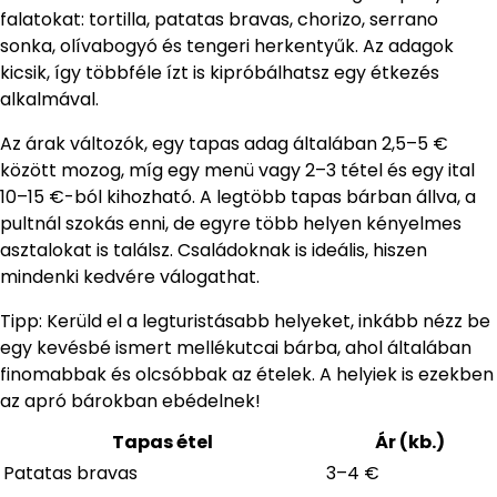
falatokat: tortilla, patatas bravas, chorizo, serrano
sonka, olívabogyó és tengeri herkentyűk. Az adagok
kicsik, így többféle ízt is kipróbálhatsz egy étkezés
alkalmával.
Az árak változók, egy tapas adag általában 2,5–5 €
között mozog, míg egy menü vagy 2–3 tétel és egy ital
10–15 €-ból kihozható. A legtöbb tapas bárban állva, a
pultnál szokás enni, de egyre több helyen kényelmes
asztalokat is találsz. Családoknak is ideális, hiszen
mindenki kedvére válogathat.
Tipp: Kerüld el a legturistásabb helyeket, inkább nézz be
egy kevésbé ismert mellékutcai bárba, ahol általában
finomabbak és olcsóbbak az ételek. A helyiek is ezekben
az apró bárokban ebédelnek!
Tapas étel
Ár (kb.)
Patatas bravas
3–4 €