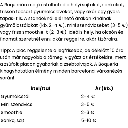
A Boquerián megkóstolhatod a helyi sajtokat, sonkákat,
frissen facsart gyümölcsleveket, vagy akár egy gyors
tapas-t is. A standoknál elérhető árakon kínálnak
gyümölcstálakat (kb. 2–4 €), mini szendvicseket (3–5 €)
vagy friss smoothie-t (2–3 €). Ideális hely, ha olcsón és
finomat szeretnél enni, akár reggelire, akár tízóraira.
Tipp: A piac reggelente a legfrissebb, de délelőtt 10 óra
után már nagyobb a tömeg. Vigyázz az értékeidre, mert
a zsúfolt piacon gyakoriak a zsebtolvajok. A Boqueria
kihagyhatatlan élmény minden barcelonai városnézés
során!
Étel/Ital
Ár (kb.)
Gyümölcstál
2–4 €
Mini szendvics
3–5 €
Smoothie
2–3 €
Sonka, sajt
5–10 €