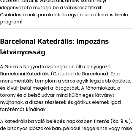
vezetett sétát is választani, amely során helyi
idegenvezető mutatja be a városrész titkait.
Családosoknak, pároknak és egyéni utazóknak is kiváló
program!
Barcelonai Katedrális: impozáns
látványosság
A Gótikus Negyed központjában áll a lenyűgöző
Barcelonai Katedrális (Catedral de Barcelona). Ez a
monumentális templom a város egyik legszebb épülete,
és kívül-belül megéri a látogatást. A főhomlokzat, a
torony és a belső udvar mind különleges látványt
nyújtanak, a díszes részletek és gótikus elemek igazi
fotótémát kínálnak.
A katedrálisba való belépés napközben fizetős (kb. 9 €),
de bizonyos időszakokban, például reggelente vagy mise