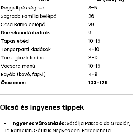
Reggeli pékségben
3–5
Sagrada Família belépő
26
Casa Batlló belépő
29
Barcelonai Katedrális
9
Tapas ebéd
10–15
Tengerparti kiadások
4–10
Tömegközlekedés
8–12
Vacsora menü
10–15
Egyéb (kávé, fagyi)
4–8
Összesen:
103–129
Olcsó és ingyenes tippek
Ingyenes városnézés:
Sétálj a Passeig de Gràcián,
La Ramblán, Gótikus Negyedben, Barceloneta