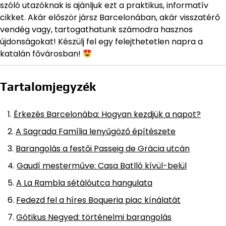
szóló utazóknak is ajánljuk ezt a praktikus, informatív
cikket. Akár először jársz Barcelonában, akár visszatérő
vendég vagy, tartogathatunk számodra hasznos
újdonságokat! Készülj fel egy felejthetetlen napra a
katalán fővárosban!
Tartalomjegyzék
Érkezés Barcelonába: Hogyan kezdjük a napot?
A Sagrada Família lenyűgöző építészete
Barangolás a festői Passeig de Gràcia utcán
Gaudí mesterműve: Casa Batlló kívül-belül
A La Rambla sétálóutca hangulata
Fedezd fel a híres Boqueria piac kínálatát
Gótikus Negyed: történelmi barangolás