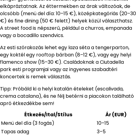
elkápráztatnak. Az éttermekben az árak változóak, de
olcsóbb (menü del día: 10–15 €), középkategóriás (20–30
€) és fine dining (50 € felett) helyek közül választhatsz.
A street food is népszerű, például a churros, empanada
vagy a bocadillo szendvics.
Az esti szórakozás lehet egy laza séta a tengerparton,
egy koktél egy rooftop bárban (8–12 €), vagy egy helyi
flamenco show (15–30 €). Családoknak a Ciutadella
park esti programjai vagy az ingyenes szabadtéri
koncertek is remek választás.
Tipp: Próbáld ki a helyi katalán ételeket (escalivada,
crema catalana), és ne félj betérni a piacokon található
apró étkezdékbe sem!
Étkezés/Ital/Stílus
Ár (EUR)
Menü del día (3 fogás)
10–15
Tapas adag
3–5