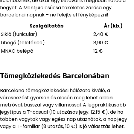
különböznek, de akár egy sétával is meghódíthatod a
hegyet. A Montjuïc csúcsa tökéletes zárása egy
barcelonai napnak – ne felejts el fényképezni!
Szolgáltatás
Ár (kb.)
Sikló (funicular)
2,40 €
Libegő (teleférico)
8,90 €
MNAC belépő
12 €
Tömegközlekedés Barcelonában
Barcelona tömegközlekedési hálózata kiváló, a
városnézést gyorsan és olcsón meg lehet oldani
metróval, busszal vagy villamossal. A legpraktikusabb
jegytípus a T-casual (10 utazásos jegy, 12,15 €), de ha
többen vagytok vagy egész nap utaznátok, a napijegy
vagy a T-familiar (8 utazás, 10 €) is jó választás lehet.