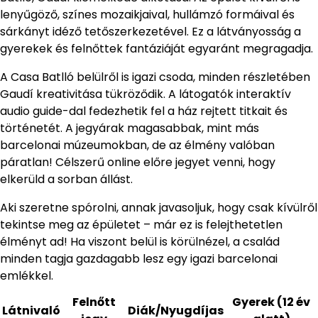
lenyűgöző, színes mozaikjaival, hullámzó formáival és
sárkányt idéző tetőszerkezetével. Ez a látványosság a
gyerekek és felnőttek fantáziáját egyaránt megragadja.
A Casa Batlló belülről is igazi csoda, minden részletében
Gaudí kreativitása tükröződik. A látogatók interaktív
audio guide-dal fedezhetik fel a ház rejtett titkait és
történetét. A jegyárak magasabbak, mint más
barcelonai múzeumokban, de az élmény valóban
páratlan! Célszerű online előre jegyet venni, hogy
elkerüld a sorban állást.
Aki szeretne spórolni, annak javasoljuk, hogy csak kívülről
tekintse meg az épületet – már ez is felejthetetlen
élményt ad! Ha viszont belül is körülnézel, a család
minden tagja gazdagabb lesz egy igazi barcelonai
emlékkel.
Felnőtt
Gyerek (12 év
Látnivaló
Diák/Nyugdíjas