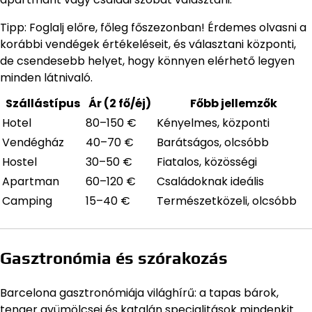
Tipp: Foglalj előre, főleg főszezonban! Érdemes olvasni a
korábbi vendégek értékeléseit, és választani központi,
de csendesebb helyet, hogy könnyen elérhető legyen
minden látnivaló.
Szállástípus
Ár (2 fő/éj)
Főbb jellemzők
Hotel
80–150 €
Kényelmes, központi
Vendégház
40–70 €
Barátságos, olcsóbb
Hostel
30–50 €
Fiatalos, közösségi
Apartman
60–120 €
Családoknak ideális
Camping
15–40 €
Természetközeli, olcsóbb
Gasztronómia és szórakozás
Barcelona gasztronómiája világhírű: a tapas bárok,
tenger gyümölcsei és katalán specialitások mindenkit