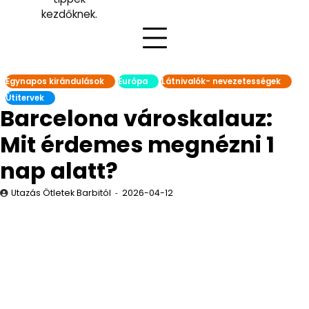
kezdőknek.
Egynapos kirándulások
Európa
Látnivalók- nevezetességek
Útitervek
Barcelona városkalauz:
Mit érdemes megnézni 1
nap alatt?
Utazás Ötletek Barbitól
2026-04-12