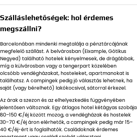
Szálláslehetőségek: hol érdemes
megszállni?
Barcelonában mindenki megtalálja a pénztárcájának
megfelelő szállást. A belvárosban (Eixample, Gótikus
Negyed) található hotelek kényelmesek, de drágábbak,
míg a külvárosban vagy a tengerpart közelében
olcsóbb vendégházakat, hosteleket, apartmanokat is
találhatsz. A campingek pedig jó választás lehetnek, ha
saját (vagy bérelhető) lakókocsival, sátorral érkezel.
Az árak a szezon és az elhelyezkedés függvényében
jelentősen változnak. Egy átlagos hotel kétágyas szobája
80–150 €/éj között mozog, a vendégházak és hostelek
30–70 €/éj áron elérhetők, a campingek pedig már 15–
40 €/éj-ért is foglalhatók. Családoknak érdemes
apartmant vagy családi szobát választani.