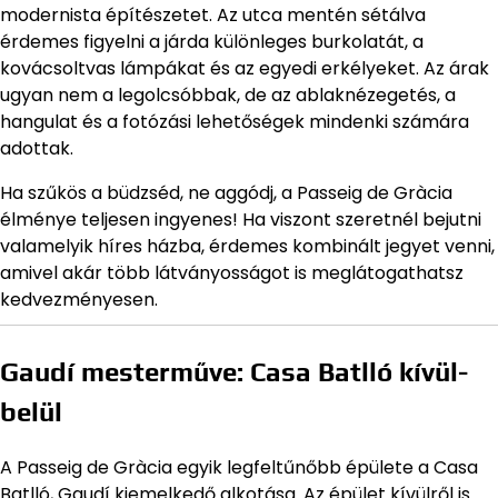
modernista építészetet. Az utca mentén sétálva
érdemes figyelni a járda különleges burkolatát, a
kovácsoltvas lámpákat és az egyedi erkélyeket. Az árak
ugyan nem a legolcsóbbak, de az ablaknézegetés, a
hangulat és a fotózási lehetőségek mindenki számára
adottak.
Ha szűkös a büdzséd, ne aggódj, a Passeig de Gràcia
élménye teljesen ingyenes! Ha viszont szeretnél bejutni
valamelyik híres házba, érdemes kombinált jegyet venni,
amivel akár több látványosságot is meglátogathatsz
kedvezményesen.
Gaudí mesterműve: Casa Batlló kívül-
belül
A Passeig de Gràcia egyik legfeltűnőbb épülete a Casa
Batlló, Gaudí kiemelkedő alkotása. Az épület kívülről is