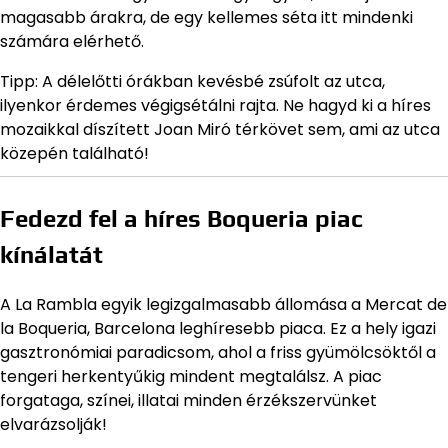
magasabb árakra, de egy kellemes séta itt mindenki
számára elérhető.
Tipp: A délelőtti órákban kevésbé zsúfolt az utca,
ilyenkor érdemes végigsétálni rajta. Ne hagyd ki a híres
mozaikkal díszített Joan Miró térkövet sem, ami az utca
közepén található!
Fedezd fel a híres Boqueria piac
kínálatát
A La Rambla egyik legizgalmasabb állomása a Mercat de
la Boqueria, Barcelona leghíresebb piaca. Ez a hely igazi
gasztronómiai paradicsom, ahol a friss gyümölcsöktől a
tengeri herkentyűkig mindent megtalálsz. A piac
forgataga, színei, illatai minden érzékszervünket
elvarázsolják!