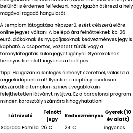
belülről is érdemes felfedezni, hogy igazán átérezd a hely
magával ragadó hangulatát.
A templom látogatása népszerű, ezért célszerű előre
online jegyet váltani. A belépő ára felnőtteknek kb. 26
euró, diákoknak és nyugdíjasoknak kedvezményes jegy is
kapható. A csoportos, vezetett túrák vagy a
toronylátogatás külön jegyet igényel. Gyerekeknek
bizonyos kor alatt ingyenes a belépés.
Tipp: Ha igazán különleges élményt szeretnél, válaszd a
reggeli időpontokat! Ilyenkor a napfény csodásan
átszűrődik a templom színes üvegablakain,
felejthetetlen látványt nyújtva. Ez a barcelonai program
minden korosztály számára kihagyhatatlan!
Felnőtt
Gyerek (10
Látnivaló
Kedvezményes
jegy
év alatt)
Sagrada Família
26 €
24 €
ingyenes