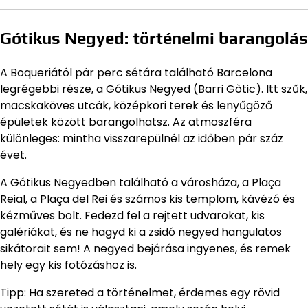
Gótikus Negyed: történelmi barangolás
A Boqueriától pár perc sétára található Barcelona
legrégebbi része, a Gótikus Negyed (Barri Gòtic). Itt szűk,
macskaköves utcák, középkori terek és lenyűgöző
épületek között barangolhatsz. Az atmoszféra
különleges: mintha visszarepülnél az időben pár száz
évet.
A Gótikus Negyedben található a városháza, a Plaça
Reial, a Plaça del Rei és számos kis templom, kávézó és
kézműves bolt. Fedezd fel a rejtett udvarokat, kis
galériákat, és ne hagyd ki a zsidó negyed hangulatos
sikátorait sem! A negyed bejárása ingyenes, és remek
hely egy kis fotózáshoz is.
Tipp: Ha szereted a történelmet, érdemes egy rövid