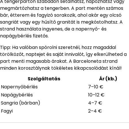
A tengerparton szabadon sétálhatsz, napozhatsz vagy
megmártózhatsz a tengerben. A part mentén számos
bár, étterem és fagyizó sorakozik, ahol akár egy olcsó
sangriát vagy egy hűsítő granitát is megkóstolhatsz. A
strand használata ingyenes, de a napernyő- és
napágybérlés fizetős.
Tipp: Ha valóban spórolni szeretnél, hozz magaddal
törölközőt, naptejet és saját innivalót, így elkerülheted a
part menti magasabb árakat. A Barceloneta strand
minden korosztálynak tökéletes kikapcsolódást kínál!
Szolgáltatás
Ár (kb.)
Napernyőbérlés
7–10 €
Napágybérlés
10–12 €
Sangria (bárban)
4–7 €
Fagyi
2–4 €