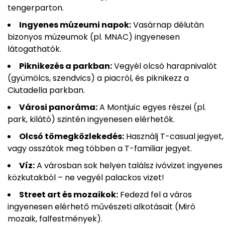
tengerparton.
Ingyenes múzeumi napok:
Vasárnap délután
bizonyos múzeumok (pl. MNAC) ingyenesen
látogathatók.
Piknikezés a parkban:
Vegyél olcsó harapnivalót
(gyümölcs, szendvics) a piacról, és piknikezz a
Ciutadella parkban.
Városi panoráma:
A Montjuïc egyes részei (pl.
park, kilátó) szintén ingyenesen elérhetők.
Olcsó tömegközlekedés:
Használj T-casual jegyet,
vagy osszátok meg többen a T-familiar jegyet.
Víz:
A városban sok helyen találsz ivóvizet ingyenes
közkutakból – ne vegyél palackos vizet!
Street art és mozaikok:
Fedezd fel a város
ingyenesen elérhető művészeti alkotásait (Miró
mozaik, falfestmények).