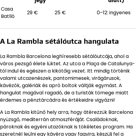
jegy
alatt)
Casa
29 €
25 €
0–12: ingyenes
Batlló
A La Rambla sétálóutca hangulata
La Rambla Barcelona leghíresebb sétálóutcája, ahol a
város pezsgő élete lüktet. Az utca a Plaça de Catalunya-
tól indul és egészen a kikötőig vezet. Itt mindig történik
valami: utcazenészek, pantomimesek, virágárusok,
kávézók, galériák és apró boltok váltják egymást. A
hangulat magával ragadó, de a turisták tömege miatt
érdemes a pénztárcádra és értékeidre vigyázni!
A La Rambla kitűnő hely arra, hogy átérezzük Barcelona
nyüzsgő, mediterrán atmoszféráját. Családoknak,
pároknak és egyéni utazóknak is tökéletes program. Ha
szeretnél leülni egy kávéra vagy fagyira, készülj fel a