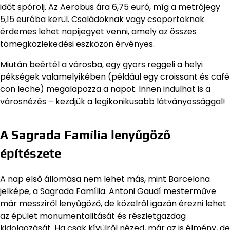
időt spórolj. Az Aerobus ára 6,75 euró, míg a metrójegy
5,15 euróba kerül. Családoknak vagy csoportoknak
érdemes lehet napijegyet venni, amely az összes
tömegközlekedési eszközön érvényes.
Miután beértél a városba, egy gyors reggeli a helyi
pékségek valamelyikében (például egy croissant és café
con leche) megalapozza a napot. Innen indulhat is a
városnézés – kezdjük a legikonikusabb látványossággal!
A Sagrada Família lenyűgöző
építészete
A nap első állomása nem lehet más, mint Barcelona
jelképe, a Sagrada Família. Antoni Gaudí mesterműve
már messziről lenyűgöző, de közelről igazán érezni lehet
az épület monumentalitását és részletgazdag
kidolgozását. Ha csak kívülről nézed, már az is élmény, de