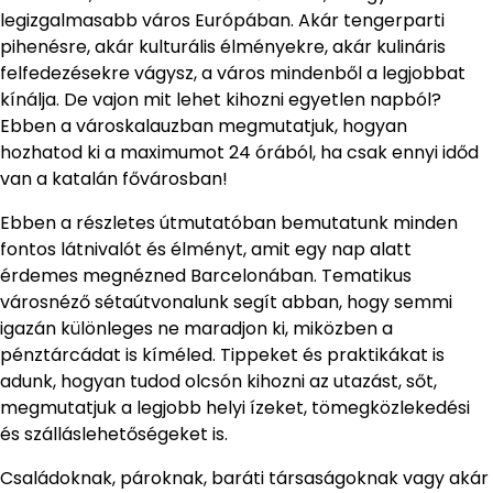
legizgalmasabb város Európában. Akár tengerparti
pihenésre, akár kulturális élményekre, akár kulináris
felfedezésekre vágysz, a város mindenből a legjobbat
kínálja. De vajon mit lehet kihozni egyetlen napból?
Ebben a városkalauzban megmutatjuk, hogyan
hozhatod ki a maximumot 24 órából, ha csak ennyi időd
van a katalán fővárosban!
Ebben a részletes útmutatóban bemutatunk minden
fontos látnivalót és élményt, amit egy nap alatt
érdemes megnézned Barcelonában. Tematikus
városnéző sétaútvonalunk segít abban, hogy semmi
igazán különleges ne maradjon ki, miközben a
pénztárcádat is kíméled. Tippeket és praktikákat is
adunk, hogyan tudod olcsón kihozni az utazást, sőt,
megmutatjuk a legjobb helyi ízeket, tömegközlekedési
és szálláslehetőségeket is.
Családoknak, pároknak, baráti társaságoknak vagy akár