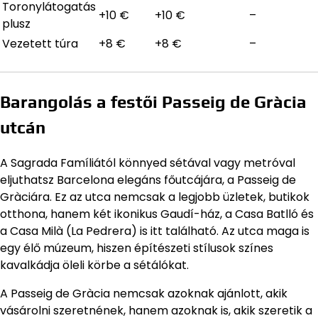
Toronylátogatás
+10 €
+10 €
–
plusz
Vezetett túra
+8 €
+8 €
–
Barangolás a festői Passeig de Gràcia
utcán
A Sagrada Famíliától könnyed sétával vagy metróval
eljuthatsz Barcelona elegáns főutcájára, a Passeig de
Gràciára. Ez az utca nemcsak a legjobb üzletek, butikok
otthona, hanem két ikonikus Gaudí-ház, a Casa Batlló és
a Casa Milà (La Pedrera) is itt található. Az utca maga is
egy élő múzeum, hiszen építészeti stílusok színes
kavalkádja öleli körbe a sétálókat.
A Passeig de Gràcia nemcsak azoknak ajánlott, akik
vásárolni szeretnének, hanem azoknak is, akik szeretik a