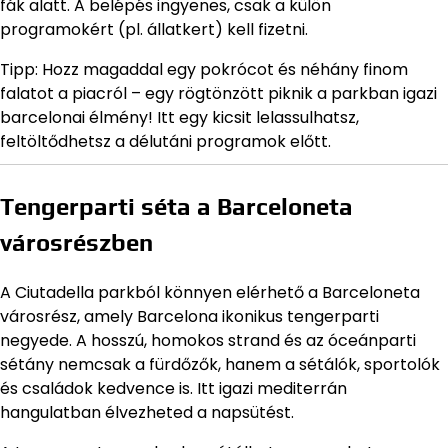
fák alatt. A belépés ingyenes, csak a külön
programokért (pl. állatkert) kell fizetni.
Tipp: Hozz magaddal egy pokrócot és néhány finom
falatot a piacról – egy rögtönzött piknik a parkban igazi
barcelonai élmény! Itt egy kicsit lelassulhatsz,
feltöltődhetsz a délutáni programok előtt.
Tengerparti séta a Barceloneta
városrészben
A Ciutadella parkból könnyen elérhető a Barceloneta
városrész, amely Barcelona ikonikus tengerparti
negyede. A hosszú, homokos strand és az óceánparti
sétány nemcsak a fürdőzők, hanem a sétálók, sportolók
és családok kedvence is. Itt igazi mediterrán
hangulatban élvezheted a napsütést.