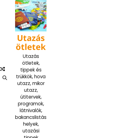
Skip
to
content
Utazás
ötletek
Utazás
ötletek,
tippek és
trükkök, hova
utazz, mikor
utazz,
útitervek,
programok,
látnivalók,
bakancslistás
helyek,
utazási
tippek