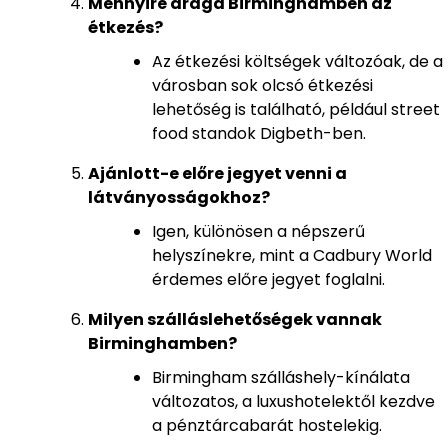
Mennyire drága Birminghamben az
étkezés?
Az étkezési költségek változóak, de a
városban sok olcsó étkezési
lehetőség is található, például street
food standok Digbeth-ben.
Ajánlott-e előre jegyet venni a
látványosságokhoz?
Igen, különösen a népszerű
helyszínekre, mint a Cadbury World
érdemes előre jegyet foglalni.
Milyen szálláslehetőségek vannak
Birminghamben?
Birmingham szálláshely-kínálata
változatos, a luxushotelektől kezdve
a pénztárcabarát hostelekig.