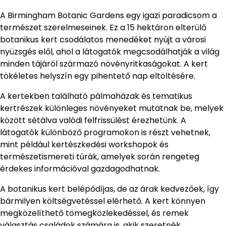
A Birmingham Botanic Gardens egy igazi paradicsom a
természet szerelmeseinek. Ez a 15 hektáron elterülő
botanikus kert csodálatos menedéket nyújt a városi
nyüzsgés elől, ahol a látogatók megcsodálhatják a világ
minden tájáról származó növényritkaságokat. A kert
tökéletes helyszín egy pihentető nap eltöltésére.
A kertekben található pálmaházak és tematikus
kertrészek különleges növényeket mutatnak be, melyek
között sétálva valódi felfrissülést érezhetünk. A
látogatók különböző programokon is részt vehetnek,
mint például kertészkedési workshopok és
természetismereti túrák, amelyek során rengeteg
érdekes információval gazdagodhatnak.
A botanikus kert belépődíjas, de az árak kedvezőek, így
bármilyen költségvetéssel elérhető. A kert könnyen
megközelíthető tömegközlekedéssel, és remek
választás családok számára is, akik szeretnék