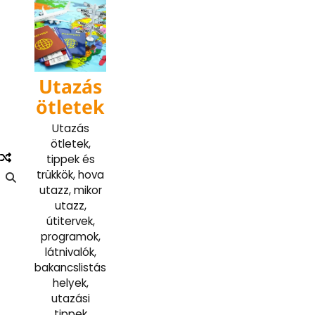
Skip
to
content
Utazás
ötletek
Utazás
ötletek,
tippek és
trükkök, hova
utazz, mikor
utazz,
útitervek,
programok,
látnivalók,
bakancslistás
helyek,
utazási
tippek