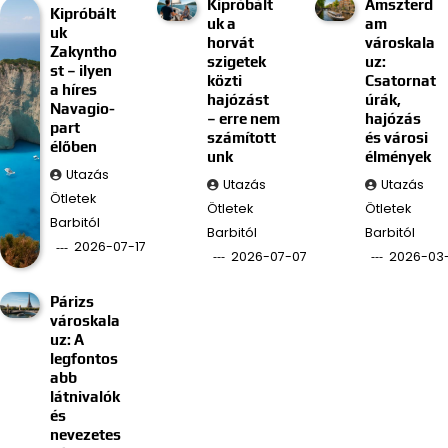
Kipróbált
Amszterd
Kipróbált
uk a
am
uk
horvát
városkala
Zakyntho
szigetek
uz:
st – ilyen
közti
Csatornat
a híres
hajózást
úrák,
Navagio-
– erre nem
hajózás
part
számított
és városi
élőben
unk
élmények
Utazás
Utazás
Utazás
Ötletek
Ötletek
Ötletek
Barbitól
Barbitól
Barbitól
2026-07-17
2026-07-07
2026-03
Párizs
városkala
uz: A
legfontos
abb
látnivalók
és
nevezetes