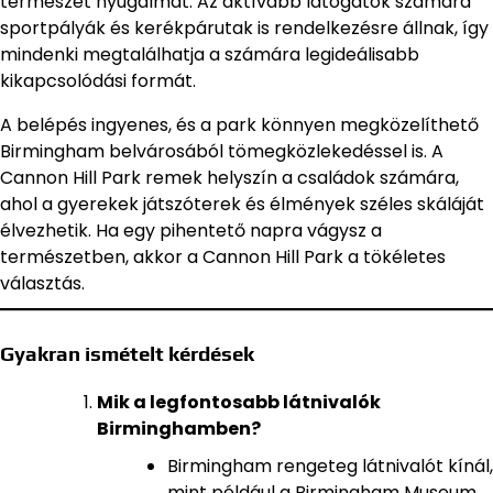
természet nyugalmát. Az aktívabb látogatók számára
sportpályák és kerékpárutak is rendelkezésre állnak, így
mindenki megtalálhatja a számára legideálisabb
kikapcsolódási formát.
A belépés ingyenes, és a park könnyen megközelíthető
Birmingham belvárosából tömegközlekedéssel is. A
Cannon Hill Park remek helyszín a családok számára,
ahol a gyerekek játszóterek és élmények széles skáláját
élvezhetik. Ha egy pihentető napra vágysz a
természetben, akkor a Cannon Hill Park a tökéletes
választás.
Gyakran ismételt kérdések
Mik a legfontosabb látnivalók
Birminghamben?
Birmingham rengeteg látnivalót kínál,
mint például a Birmingham Museum