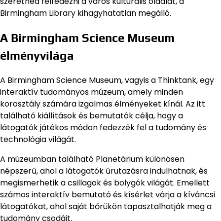
szeretnéd felfedezni a város kulturális oldalát, a
Birmingham Library kihagyhatatlan megálló.
A Birmingham Science Museum
élményvilága
A Birmingham Science Museum, vagyis a Thinktank, egy
interaktív tudományos múzeum, amely minden
korosztály számára izgalmas élményeket kínál. Az itt
található kiállítások és bemutatók célja, hogy a
látogatók játékos módon fedezzék fel a tudomány és
technológia világát.
A múzeumban található Planetárium különösen
népszerű, ahol a látogatók űrutazásra indulhatnak, és
megismerhetik a csillagok és bolygók világát. Emellett
számos interaktív bemutató és kísérlet várja a kíváncsi
látogatókat, ahol saját bőrükön tapasztalhatják meg a
tudomány csodáit.