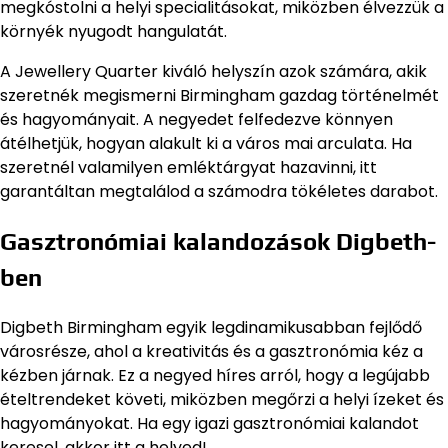
megkóstolni a helyi specialitásokat, miközben élvezzük a
környék nyugodt hangulatát.
A Jewellery Quarter kiváló helyszín azok számára, akik
szeretnék megismerni Birmingham gazdag történelmét
és hagyományait. A negyedet felfedezve könnyen
átélhetjük, hogyan alakult ki a város mai arculata. Ha
szeretnél valamilyen emléktárgyat hazavinni, itt
garantáltan megtalálod a számodra tökéletes darabot.
Gasztronómiai kalandozások Digbeth-
ben
Digbeth Birmingham egyik legdinamikusabban fejlődő
városrésze, ahol a kreativitás és a gasztronómia kéz a
kézben járnak. Ez a negyed híres arról, hogy a legújabb
ételtrendeket követi, miközben megőrzi a helyi ízeket és
hagyományokat. Ha egy igazi gasztronómiai kalandot
keresel, akkor itt a helyed!