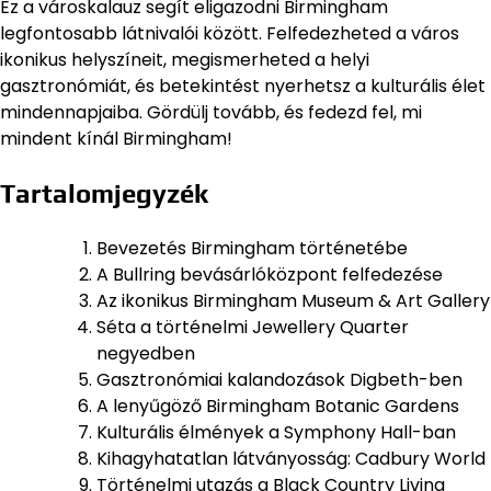
Ez a városkalauz segít eligazodni Birmingham
legfontosabb látnivalói között. Felfedezheted a város
ikonikus helyszíneit, megismerheted a helyi
gasztronómiát, és betekintést nyerhetsz a kulturális élet
mindennapjaiba. Gördülj tovább, és fedezd fel, mi
mindent kínál Birmingham!
Tartalomjegyzék
Bevezetés Birmingham történetébe
A Bullring bevásárlóközpont felfedezése
Az ikonikus Birmingham Museum & Art Gallery
Séta a történelmi Jewellery Quarter
negyedben
Gasztronómiai kalandozások Digbeth-ben
A lenyűgöző Birmingham Botanic Gardens
Kulturális élmények a Symphony Hall-ban
Kihagyhatatlan látványosság: Cadbury World
Történelmi utazás a Black Country Living