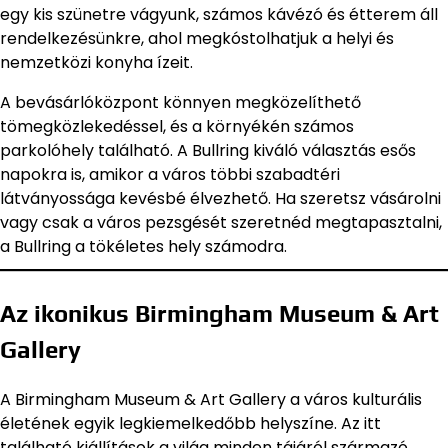
egy kis szünetre vágyunk, számos kávézó és étterem áll
rendelkezésünkre, ahol megkóstolhatjuk a helyi és
nemzetközi konyha ízeit.
A bevásárlóközpont könnyen megközelíthető
tömegközlekedéssel, és a környékén számos
parkolóhely található. A Bullring kiváló választás esős
napokra is, amikor a város többi szabadtéri
látványossága kevésbé élvezhető. Ha szeretsz vásárolni
vagy csak a város pezsgését szeretnéd megtapasztalni,
a Bullring a tökéletes hely számodra.
Az ikonikus Birmingham Museum & Art
Gallery
A Birmingham Museum & Art Gallery a város kulturális
életének egyik legkiemelkedőbb helyszíne. Az itt
található kiállítások a világ minden tájáról származó