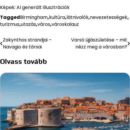
Képek: AI generált illusztrációk
Tagged
Birmingham
,
kultúra
,
látnivalók
,
nevezetességek
,
turizmus
,
utazás
,
város
,
városkalauz
Zakynthos strandjai –
Varsó újjászületése – mit
Bejegyzés
Navagio és társai
nézz meg a városban?
navigáció
Olvass tovább