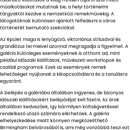
műalkotásokat mutatnak be, a helyi történelmi
tárgyaktól kezdve a nemzetközi remekművekig. A
látogatóknak különösen ajánlott felfedezni a város
történetét bemutató szekciókat.
Az épület maga is lenyűgöző, viktoriánus stílusával és
grandiózus termeivel azonnal megragadja a figyelmet. A
galéria különleges eseményeknek is otthont ad, mint
például időszaki kiállítások, művészeti workshopok és
családi programok. Ezek az események remek
lehetőséget nyújtanak a kikapcsolódásra és a tanulásra
egyaránt.
A belépés a galériába általában ingyenes, de bizonyos
időszaki kiállításokért belépődíjat kell fizetni. Az árak
általában kedvezőek, így bármilyen költségvetéssel
rendelkező utazó számára elérhetőek. A galéria
elhelyezkedése miatt könnyen megközelíthető
Birmingham belvárosából is, ami még vonzóbbá teszi ezt