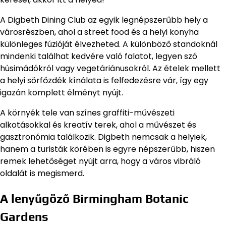
A Digbeth Dining Club az egyik legnépszerűbb hely a
városrészben, ahol a street food és a helyi konyha
különleges fúzióját élvezheted. A különböző standoknál
mindenki találhat kedvére való falatot, legyen szó
húsimádókról vagy vegetáriánusokról. Az ételek mellett
a helyi sörfőzdék kínálata is felfedezésre vár, így egy
igazán komplett élményt nyújt.
A környék tele van színes graffiti-művészeti
alkotásokkal és kreatív terek, ahol a művészet és
gasztronómia találkozik. Digbeth nemcsak a helyiek,
hanem a turisták körében is egyre népszerűbb, hiszen
remek lehetőséget nyújt arra, hogy a város vibráló
oldalát is megismerd.
A lenyűgöző Birmingham Botanic
Gardens