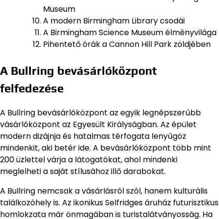
Museum
A modern Birmingham Library csodái
A Birmingham Science Museum élményvilága
Pihentető órák a Cannon Hill Park zöldjében
A Bullring bevásárlóközpont
felfedezése
A Bullring bevásárlóközpont az egyik legnépszerűbb
vásárlóközpont az Egyesült Királyságban. Az épület
modern dizájnja és hatalmas térfogata lenyűgöz
mindenkit, aki betér ide. A bevásárlóközpont több mint
200 üzlettel várja a látogatókat, ahol mindenki
meglelheti a saját stílusához illő darabokat.
A Bullring nemcsak a vásárlásról szól, hanem kulturális
találkozóhely is. Az ikonikus Selfridges áruház futurisztikus
homlokzata már önmagában is turistalátványosság. Ha