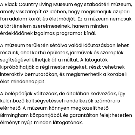
A Black Country Living Museum egy szabadtéri múzeum,
amely visszarepít az időben, hogy megismerjük az ipari
forradalom korát és életmódját. Ez a múzeum nemcsak
a történelem szerelmeseinek, hanem minden
érdeklődőnek izgalmas programot kínál.
A múzeum területén sétálva valódi időutazásban lehet
részünk, ahol korhű épületek, járművek és szereplők
segítségével élhetjük át a múltat. A látogatók
kipróbálhatják a régi mesterségeket, részt vehetnek
interaktív bemutatókon, és megismerhetik a korabeli
élet mindennapjait.
A belépődíjak változóak, de általában kedvezőek, így
különböző költségvetéssel rendelkezők számára is
elérhető. A múzeum könnyen megközelíthető
Birmingham központjából, és garantáltan felejthetetlen
élményt nyújt minden látogatónak.