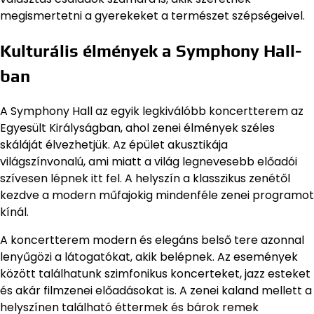
megismertetni a gyerekeket a természet szépségeivel.
Kulturális élmények a Symphony Hall-
ban
A Symphony Hall az egyik legkiválóbb koncertterem az
Egyesült Királyságban, ahol zenei élmények széles
skáláját élvezhetjük. Az épület akusztikája
világszínvonalú, ami miatt a világ legnevesebb előadói
szívesen lépnek itt fel. A helyszín a klasszikus zenétől
kezdve a modern műfajokig mindenféle zenei programot
kínál.
A koncertterem modern és elegáns belső tere azonnal
lenyűgözi a látogatókat, akik belépnek. Az események
között találhatunk szimfonikus koncerteket, jazz esteket
és akár filmzenei előadásokat is. A zenei kaland mellett a
helyszínen található éttermek és bárok remek