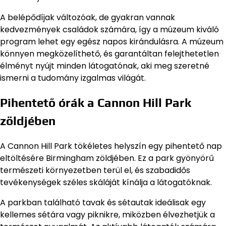
A belépődíjak változóak, de gyakran vannak
kedvezmények családok számára, így a múzeum kiváló
program lehet egy egész napos kirándulásra. A múzeum
könnyen megközelíthető, és garantáltan felejthetetlen
élményt nyújt minden látogatónak, aki meg szeretné
ismerni a tudomány izgalmas világát.
Pihentető órák a Cannon Hill Park
zöldjében
A Cannon Hill Park tökéletes helyszín egy pihentető nap
eltöltésére Birmingham zöldjében. Ez a park gyönyörű
természeti környezetben terül el, és szabadidős
tevékenységek széles skáláját kínálja a látogatóknak.
A parkban található tavak és sétautak ideálisak egy
kellemes sétára vagy piknikre, miközben élvezhetjük a