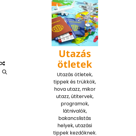
Skip
to
content
Utazás
ötletek
Utazás ötletek,
tippek és trükkök,
hova utazz, mikor
utazz, útitervek,
programok,
látnivalók,
bakancslistás
helyek, utazási
tippek kezdőknek.