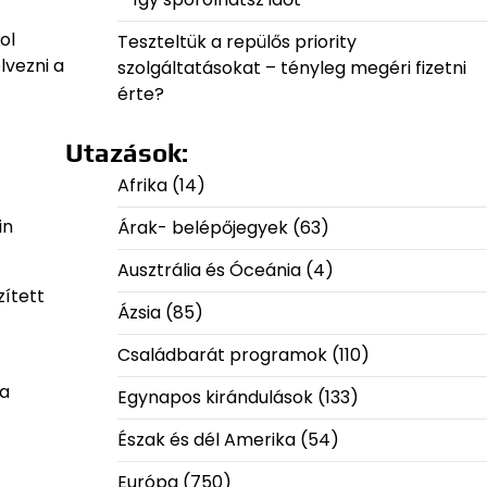
ol
Teszteltük a repülős priority
lvezni a
szolgáltatásokat – tényleg megéri fizetni
érte?
Utazások:
Afrika
(14)
in
Árak- belépőjegyek
(63)
Ausztrália és Óceánia
(4)
zített
Ázsia
(85)
Családbarát programok
(110)
 a
Egynapos kirándulások
(133)
Észak és dél Amerika
(54)
Európa
(750)