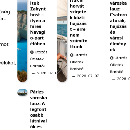
ltuk a
ltuk
városka
horvát
Zakynt
lauz:
tőség
szigete
host –
Csatorn
k közti
én,
ilyen a
atúrák,
hajózás
híres
hajózás
t – erre
Navagi
és
nem
o-part
városi
számíto
élőben
élmény
amot.
ttunk
ek
Utazás
Utazás
Utazás
Ötletek
Ötletek
célokat,
Ötletek
Barbitól
Barbitól
Barbitól
2026-07-17
2026-07-07
2026-
Párizs
városka
lauz: A
legfont
osabb
látnival
ók és