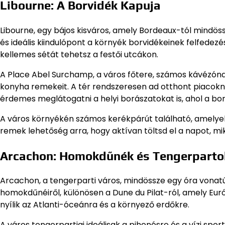
Libourne: A Borvidék Kapuja
Libourne, egy bájos kisváros, amely Bordeaux-tól mindöss
és ideális kiindulópont a környék borvidékeinek felfedezé
kellemes sétát tehetsz a festői utcákon.
A Place Abel Surchamp, a város főtere, számos kávézóna
konyha remekeit. A tér rendszeresen ad otthont piacokna
érdemes meglátogatni a helyi borászatokat is, ahol a bo
A város környékén számos kerékpárút található, amelyek 
remek lehetőség arra, hogy aktívan töltsd el a napot, m
Arcachon: Homokdűnék és Tengerparto
Arcachon, a tengerparti város, mindössze egy óra vonatú
homokdűnéiről, különösen a Dune du Pilat-ról, amely E
nyílik az Atlanti-óceánra és a környező erdőkre.
A város tengerpartjai ideálisak a pihenésre és a vízi spo