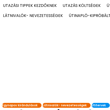
UTAZÁSI TIPPEK KEZDŐKNEK
UTAZÁS KÖLTSÉGEK
Ú
LÁTNIVALÓK- NEVEZETESSÉGEK
ÚTINAPLÓ-KIPRÓBÁL
Egynapos kirándulások
Látnivalók- nevezetességek
Útitervek