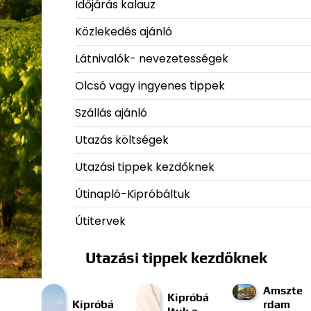
Időjárás kalauz
Közlekedés ajánló
Látnivalók- nevezetességek
Olcsó vagy ingyenes tippek
Szállás ajánló
Utazás költségek
Utazási tippek kezdőknek
Útinapló-Kipróbáltuk
Útitervek
Utazási tippek kezdőknek
Amszte
Kipróbá
Kipróbá
rdam