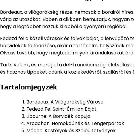
Bordeaux, a világörökség része, nemcsak a borairól híre
várja az utazókat. Ebben a cikkben bemutatjuk, hogyan
hogy a legtöbbet hozzuk ki ebből a gyönyörű régióból.
Fedezd fel a közeli városok és falvak báját, a lenyűgöző t
borvidékek felfedezése, akár a történelmi helyszínek me
Olvass tovább, hogy megtudd, milyen kirándulásokat érd
Tarts velünk, és merülj el a dél-franciaországi életstílu
és hasznos tippeket adunk a közlekedésről, szállásról és
Tartalomjegyzék
Bordeaux: A Világörökség Városa
Fedezd Fel Saint-Émilion Báját
Libourne: A Borvidék Kapuja
Arcachon: Homokdűnék és Tengerpartok
Médoc: Kastélyok és Szőlőültetvények