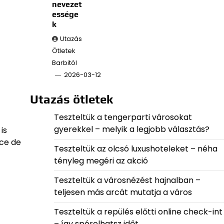
nevezet
essége
k
Utazás
Ötletek
Barbitól
2026-03-12
Utazás ötletek
Teszteltük a tengerparti városokat
gyerekkel – melyik a legjobb választás?
is
ace de
Teszteltük az olcsó luxushoteleket – néha
tényleg megéri az akció
Teszteltük a városnézést hajnalban –
teljesen más arcát mutatja a város
Teszteltük a repülés előtti online check-int
– így spórolhatsz időt