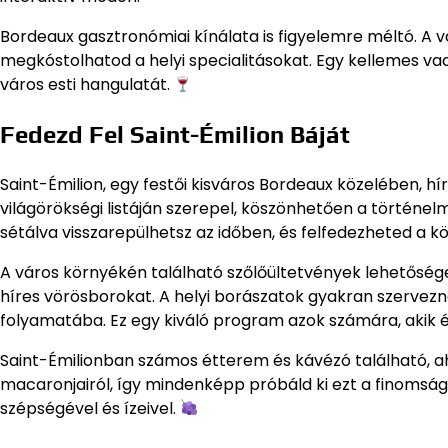
Bordeaux gasztronómiai kínálata is figyelemre méltó. A
megkóstolhatod a helyi specialitásokat. Egy kellemes va
város esti hangulatát.
Fedezd Fel Saint-Émilion Báját
Saint-Émilion, egy festői kisváros Bordeaux közelében, hí
világörökségi listáján szerepel, köszönhetően a történel
sétálva visszarepülhetsz az időben, és felfedezheted a k
A város környékén található szőlőültetvények lehetősége
híres vörösborokat. A helyi borászatok gyakran szervezne
folyamatába. Ez egy kiváló program azok számára, akik é
Saint-Émilionban számos étterem és kávézó található, ah
macaronjairól, így mindenképp próbáld ki ezt a finomságot
szépségével és ízeivel.