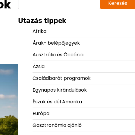
ok
Keresés
Utazás tippek
Afrika
Árak- belépőjegyek
Ausztrália és Óceánia
Ázsia
Családbarát programok
Egynapos kirándulások
Észak és dél Amerika
Európa
Gasztronómia ajánló