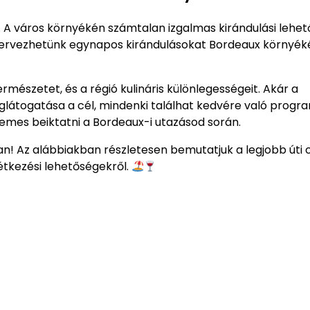
s. A város környékén számtalan izgalmas kirándulási lehe
 tervezhetünk egynapos kirándulásokat Bordeaux környék
ermészetet, és a régió kulináris különlegességeit. Akár a
glátogatása a cél, mindenki találhat kedvére való progr
emes beiktatni a Bordeaux-i utazásod során.
sban! Az alábbiakban részletesen bemutatjuk a legjobb úti 
 étkezési lehetőségekről.