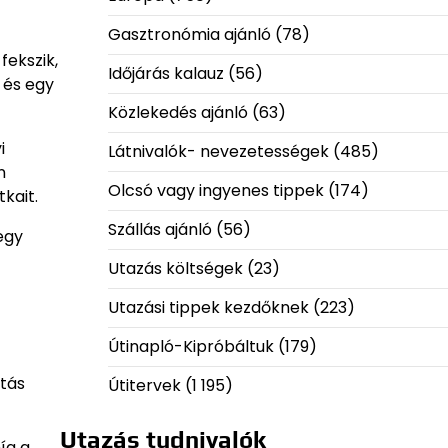
Gasztronómia ajánló
(78)
fekszik,
Időjárás kalauz
(56)
 és egy
Közlekedés ajánló
(63)
i
Látnivalók- nevezetességek
(485)
n
Olcsó vagy ingyenes tippek
(174)
kait.
Szállás ajánló
(56)
egy
Utazás költségek
(23)
Utazási tippek kezdőknek
(223)
Útinapló-Kipróbáltuk
(179)
átás
Útitervek
(1 195)
Utazás tudnivalók
íg a