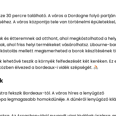
ze 30 percre található. A város a Dordogne folyó partján 
séhez. A város központja tele van történelmi épületekkel,
k és étteremnek ad otthont, ahol megkóstolhatod a hely
k, ahol friss helyi termékeket vásárolhatsz. Libourne-ba
rkóstolás mellett megismerheted a borok készítésének tit
lehetővé teszik a környék felfedezését két keréken. Ez 
iközben élvezed a bordeaux-i vidék szépségét.
k
tra fekszik Bordeaux-tól. A város híres a lenyűgöző
urópa legmagasabb homokdűnéje. A dűnéről lenyűgöző kil
rtokra. Az Arcachon-öböl nyugodt vizei kiválóak úszásra, m