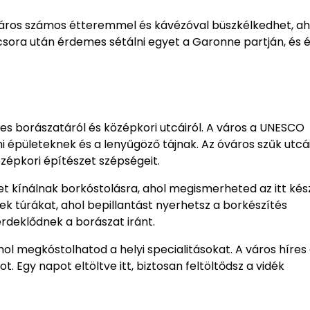
 város számos étteremmel és kávézóval büszkélkedhet, ah
csora után érdemes sétálni egyet a Garonne partján, és é
res borászatáról és középkori utcáiról. A város a UNESCO
mi épületeknek és a lenyűgöző tájnak. Az óváros szűk utcá
özépkori építészet szépségeit.
t kínálnak borkóstolásra, ahol megismerheted az itt kés
k túrákat, ahol bepillantást nyerhetsz a borkészítés
rdeklődnek a borászat iránt.
ol megkóstolhatod a helyi specialitásokat. A város híres
. Egy napot eltöltve itt, biztosan feltöltődsz a vidék