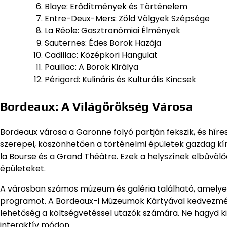
Blaye: Erődítmények és Történelem
Entre-Deux-Mers: Zöld Völgyek Szépsége
La Réole: Gasztronómiai Élmények
Sauternes: Édes Borok Hazája
Cadillac: Középkori Hangulat
Pauillac: A Borok Királya
Périgord: Kulináris és Kulturális Kincsek
Bordeaux: A Világörökség Városa
Bordeaux városa a Garonne folyó partján fekszik, és híres
szerepel, köszönhetően a történelmi épületek gazdag kín
la Bourse és a Grand Théâtre. Ezek a helyszínek elbűvölőe
épületeket.
A városban számos múzeum és galéria található, amelye
programot. A Bordeaux-i Múzeumok Kártyával kedvezmé
lehetőség a költségvetéssel utazók számára. Ne hagyd ki a
interaktív módon.