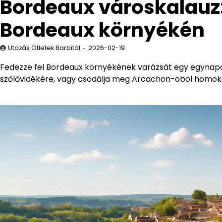
Bordeaux városkalauz
Bordeaux környékén
Utazás Ötletek Barbitól
2026-02-19
Fedezze fel Bordeaux környékének varázsát egy egynapos 
szőlővidékére, vagy csodálja meg Arcachon-öböl homokd