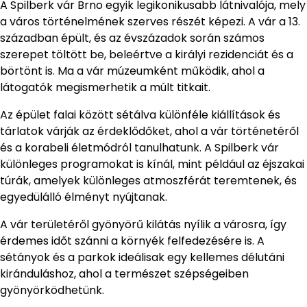
A Spilberk vár Brno egyik legikonikusabb látnivalója, mely
a város történelmének szerves részét képezi. A vár a 13.
században épült, és az évszázadok során számos
szerepet töltött be, beleértve a királyi rezidenciát és a
börtönt is. Ma a vár múzeumként működik, ahol a
látogatók megismerhetik a múlt titkait.
Az épület falai között sétálva különféle kiállítások és
tárlatok várják az érdeklődőket, ahol a vár történetéről
és a korabeli életmódról tanulhatunk. A Spilberk vár
különleges programokat is kínál, mint például az éjszakai
túrák, amelyek különleges atmoszférát teremtenek, és
egyedülálló élményt nyújtanak.
A vár területéről gyönyörű kilátás nyílik a városra, így
érdemes időt szánni a környék felfedezésére is. A
sétányok és a parkok ideálisak egy kellemes délutáni
kiránduláshoz, ahol a természet szépségeiben
gyönyörködhetünk.