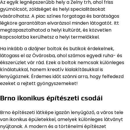
Az egyik legnépszerűbb hely a Zelny trh, ahol friss
gyümölcsöt, zöldséget és helyi specialitásokat
vásárolhatsz. A piac színes forgataga és barátságos
légköre garantáltan elvarázsol minden látogatót. Itt
megtapasztalhatod a helyi kultúrát, és közvetlen
kapcsolatba kerülhetsz a helyi termelőkkel.
Ha inkább a dizájner boltok és butikok érdekelnek,
látogass el az Óvárosba, ahol számos egyedi ruha- és
ékszerüzlet vár rád. Ezek a boltok nemcsak különleges
kínálatukkal, hanem kreatív kialakításukkal is
lenyűgöznek. Érdemes időt szánni arra, hogy felfedezd
ezeket a rejtett gyöngyszemeket!
Brno ikonikus építészeti csodái
Brno építészeti látképe igazán lenyűgöző, a város tele
van ikonikus épületekkel, amelyek különleges látványt
nyújtanak. A modern és a történelmi építészet