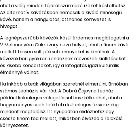
ahol a világ minden tájáról származó ízeket kóstolhatsz.
Az alternatív kávézókban nemcsak a kiváló minőségű
kávé, hanem a hangulatos, otthonos környezet is
hívogat.
A legnépszerűbb kávézók közül érdemes meglátogatni a
V Melounovém Cukrovary nevű helyet, ahol a finom kávé
mellett frissen sült péksüteményeket is kínálnak. A
kávézókban gyakran rendeznek művészeti kiállításokat
és kisebb koncerteket, így a látogatás igazi kulturális
élménnyé válhat.
Ha inkább a teák világában szeretnél elmerülni, Brnóban
számos teaház is vár rád. A Dobrá Čajovna teaház
például különleges válogatással büszkélkedhet, ahol a
hagyományos cseh teáktól a különleges ázsiai ízekig
mindent megtalálsz. Itt nyugodtan elidőzhetsz egy
csésze finom tea mellett, miközben élvezed a relaxáló
környezetet.