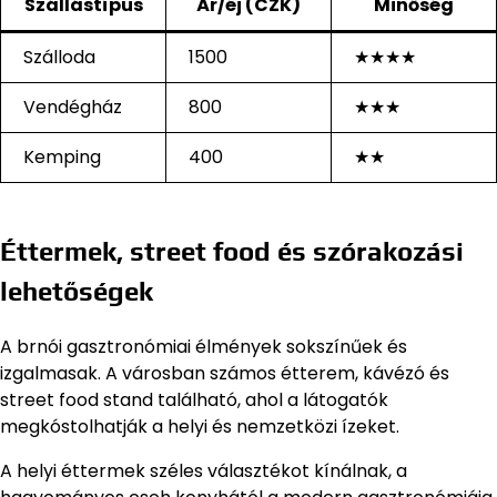
Szállástípus
Ár/éj (CZK)
Minőség
Szálloda
1500
★★★★
Vendégház
800
★★★
Kemping
400
★★
Éttermek, street food és szórakozási
lehetőségek
A brnói gasztronómiai élmények sokszínűek és
izgalmasak. A városban számos étterem, kávézó és
street food stand található, ahol a látogatók
megkóstolhatják a helyi és nemzetközi ízeket.
A helyi éttermek széles választékot kínálnak, a