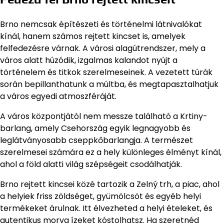
Brno nemcsak építészeti és történelmi látnivalókat
kínál, hanem számos rejtett kincset is, amelyek
felfedezésre várnak. A városi alagútrendszer, mely a
város alatt húzódik, izgalmas kalandot nyújt a
történelem és titkok szerelmeseinek. A vezetett túrák
során bepillanthatunk a múltba, és megtapasztalhatjuk
a város egyedi atmoszféráját.
A város központjától nem messze található a Krtiny-
barlang, amely Csehország egyik legnagyobb és
leglátványosabb cseppkőbarlangja. A természet
szerelmesei számára ez a hely különleges élményt kínál,
ahol a föld alatti világ szépségeit csodálhatják.
Brno rejtett kincsei közé tartozik a Zelný trh, a piac, ahol
a helyiek friss zöldséget, gyümölcsöt és egyéb helyi
termékeket árulnak. Itt élvezheted a helyi ételeket, és
autentikus morva ízeket kóstolhatsz. Ha szeretnéd