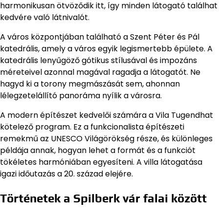
harmonikusan ötvöződik itt, így minden látogató találhat
kedvére való látnivalót.
A város központjában található a Szent Péter és Pál
katedrális, amely a város egyik legismertebb épülete. A
katedrális lenyűgöző gótikus stílusával és impozáns
méreteivel azonnal magával ragadja a látogatót. Ne
hagyd ki a torony megmászását sem, ahonnan
lélegzetelállító panoráma nyílik a városra.
A modern építészet kedvelői számára a Vila Tugendhat
kötelező program. Ez a funkcionalista építészeti
remekmű az UNESCO Világörökség része, és különleges
példája annak, hogyan lehet a formát és a funkciót
tökéletes harmóniában egyesíteni. A villa látogatása
igazi időutazás a 20. század elejére.
Történetek a Spilberk vár falai között