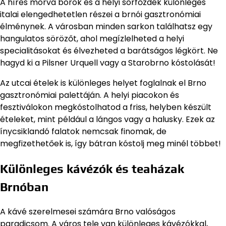
A híres morva borok és a helyi sörfőzdék különleges
italai elengedhetetlen részei a brnói gasztronómiai
élménynek. A városban minden sarkon találhatsz egy
hangulatos sörözőt, ahol megízlelheted a helyi
specialitásokat és élvezheted a barátságos légkört. Ne
hagyd ki a Pilsner Urquell vagy a Starobrno kóstolását!
Az utcai ételek is különleges helyet foglalnak el Brno
gasztronómiai palettáján. A helyi piacokon és
fesztiválokon megkóstolhatod a friss, helyben készült
ételeket, mint például a lángos vagy a halusky. Ezek az
ínycsiklandó falatok nemcsak finomak, de
megfizethetőek is, így bátran kóstolj meg minél többet!
Különleges kávézók és teaházak
Brnóban
A kávé szerelmesei számára Brno valóságos
paradicsom. A város tele van különleges kávézókkal,