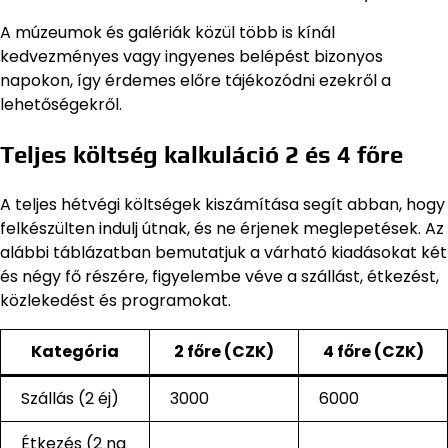
A múzeumok és galériák közül több is kínál
kedvezményes vagy ingyenes belépést bizonyos
napokon, így érdemes előre tájékozódni ezekről a
lehetőségekről.
Teljes költség kalkuláció 2 és 4 főre
A teljes hétvégi költségek kiszámítása segít abban, hogy
felkészülten indulj útnak, és ne érjenek meglepetések. Az
alábbi táblázatban bemutatjuk a várható kiadásokat két
és négy fő részére, figyelembe véve a szállást, étkezést,
közlekedést és programokat.
Kategória
2 főre (CZK)
4 főre (CZK)
Szállás (2 éj)
3000
6000
Étkezés (2 na