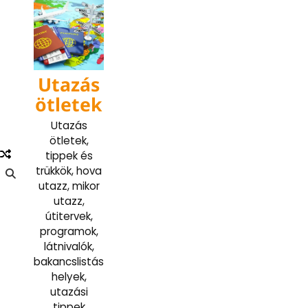
Skip
to
content
Utazás
ötletek
Utazás
ötletek,
tippek és
trükkök, hova
utazz, mikor
utazz,
útitervek,
programok,
látnivalók,
bakancslistás
helyek,
utazási
tippek