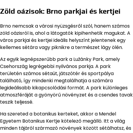
Zöld oázisok: Brno parkjai és kertjei
Brno nemcsak a városi nyüzsgésről szól, hanem számos
zöld oázisról is, ahol a látogatók kipihenhetik magukat. A
város parkjai és kertjei ideális helyszínt jelentenek egy
kellemes sétára vagy piknikre a természet lágy ölén.
Az egyik legnépszerűbb park a Lužánky Park, amely
Csehország legrégebbi nyilvános parkja. A park
területén számos sétaút, játszótér és sportpálya
található, így mindenki megtalálhatja a számára
legideálisabb kikapcsolódási formát. A park különleges
atmoszféráját a gyönyörű növényzet és a csendes tavak
teszik teljessé.
Ha szereted a botanikus kerteket, akkor a Mendel
Egyetem Botanikus Kertje kötelező megálló. Itt a világ
minden tájáról származó növények között sétálhatsz, és