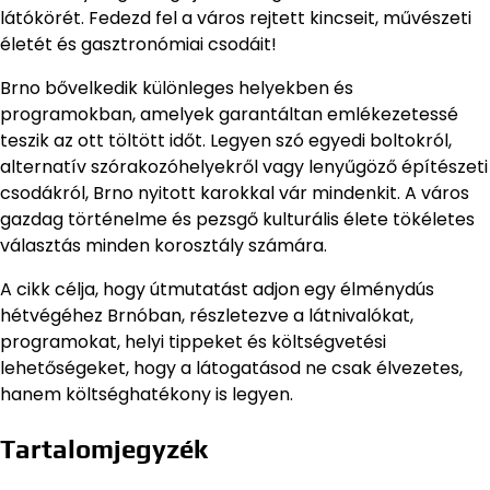
látókörét. Fedezd fel a város rejtett kincseit, művészeti
életét és gasztronómiai csodáit!
Brno bővelkedik különleges helyekben és
programokban, amelyek garantáltan emlékezetessé
teszik az ott töltött időt. Legyen szó egyedi boltokról,
alternatív szórakozóhelyekről vagy lenyűgöző építészeti
csodákról, Brno nyitott karokkal vár mindenkit. A város
gazdag történelme és pezsgő kulturális élete tökéletes
választás minden korosztály számára.
A cikk célja, hogy útmutatást adjon egy élménydús
hétvégéhez Brnóban, részletezve a látnivalókat,
programokat, helyi tippeket és költségvetési
lehetőségeket, hogy a látogatásod ne csak élvezetes,
hanem költséghatékony is legyen.
Tartalomjegyzék