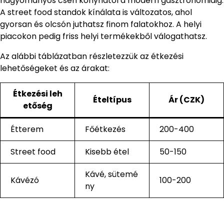
hagyományos cseh konyhától a modern gasztronómiáig.
A street food standok kínálata is változatos, ahol
gyorsan és olcsón juthatsz finom falatokhoz. A helyi
piacokon pedig friss helyi termékekből válogathatsz.
Az alábbi táblázatban részletezzük az étkezési
lehetőségeket és az árakat:
Étkezési leh
Ételtípus
Ár (CZK)
etőség
Étterem
Főétkezés
200-400
Street food
Kisebb étel
50-150
Kávé, sütemé
Kávézó
100-200
ny