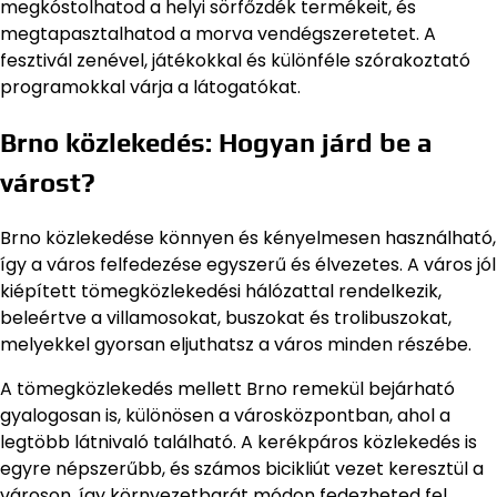
megkóstolhatod a helyi sörfőzdék termékeit, és
megtapasztalhatod a morva vendégszeretetet. A
fesztivál zenével, játékokkal és különféle szórakoztató
programokkal várja a látogatókat.
Brno közlekedés: Hogyan járd be a
várost?
Brno közlekedése könnyen és kényelmesen használható,
így a város felfedezése egyszerű és élvezetes. A város jól
kiépített tömegközlekedési hálózattal rendelkezik,
beleértve a villamosokat, buszokat és trolibuszokat,
melyekkel gyorsan eljuthatsz a város minden részébe.
A tömegközlekedés mellett Brno remekül bejárható
gyalogosan is, különösen a városközpontban, ahol a
legtöbb látnivaló található. A kerékpáros közlekedés is
egyre népszerűbb, és számos bicikliút vezet keresztül a
városon, így környezetbarát módon fedezheted fel