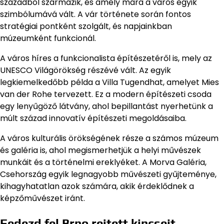
századból származik, és amely mára a város egyik
szimbólumává vált. A vár története során fontos
stratégiai pontként szolgált, és napjainkban
múzeumként funkcionál.
A város híres a funkcionalista építészetéről is, mely az
UNESCO Világörökség részévé vált. Az egyik
legkiemelkedőbb példa a Villa Tugendhat, amelyet Mies
van der Rohe tervezett. Ez a modern építészeti csoda
egy lenyűgöző látvány, ahol bepillantást nyerhetünk a
múlt század innovatív építészeti megoldásaiba.
A város kulturális örökségének része a számos múzeum
és galéria is, ahol megismerhetjük a helyi művészek
munkáit és a történelmi ereklyéket. A Morva Galéria,
Csehország egyik legnagyobb művészeti gyűjteménye,
kihagyhatatlan azok számára, akik érdeklődnek a
képzőművészet iránt.
Fedezd fel Brno rejtett kincseit