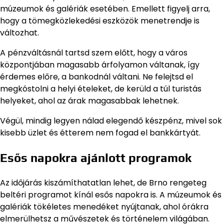
múzeumok és galériák esetében. Emellett figyelj arra,
hogy a tömegközlekedési eszközök menetrendje is
változhat.
A pénzváltásnál tartsd szem előtt, hogy a város
központjában magasabb árfolyamon váltanak, így
érdemes előre, a bankodnál váltani. Ne felejtsd el
megkóstolni a helyi ételeket, de kerüld a túl turistás
helyeket, ahol az árak magasabbak lehetnek.
Végül, mindig legyen nálad elegendő készpénz, mivel sok
kisebb üzlet és étterem nem fogad el bankkártyát.
Esős napokra ajánlott programok
Az időjárás kiszámíthatatlan lehet, de Brno rengeteg
beltéri programot kínál esős napokra is. A múzeumok és
galériák tökéletes menedéket nyújtanak, ahol órákra
elmerülhetsz a művészetek és történelem világában.