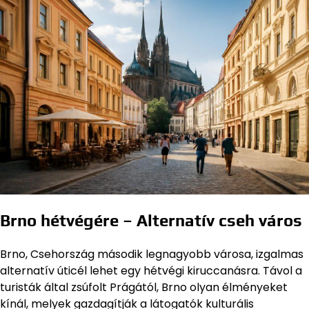
Brno hétvégére – Alternatív cseh város
Brno, Csehország második legnagyobb városa, izgalmas
alternatív úticél lehet egy hétvégi kiruccanásra. Távol a
turisták által zsúfolt Prágától, Brno olyan élményeket
kínál, melyek gazdagítják a látogatók kulturális