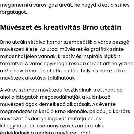
megismerni a város igazi arcát, ne hagyd ki ezt a színes
forgatagot.
Művészet és kreativitás Brno utcáin
Brno utcáin sétálva hamar szembeötlik a város pezsgő
művészeti élete. Az utcai művészet és graffitik szinte
mindenhol jelen vannak, kreatív és inspiráló légkört
teremtve. A város egyik leghíresebb street art helyszíne
a Malinovského tér, ahol különféle helyi és nemzetközi
művészek alkotásai találhatóak.
A város számos művészeti fesztiválnak is otthont ad,
ahol a látogatók megcsodálhatják a különböző
művészeti ágak kiemelkedő alkotásait. Az évente
megrendezésre kerülő Brno Biennále, például, a kortárs
művészet és design legjavát mutatja be, és
kihagyhatatlan esemény azok számára, akik
érdeklődnek a modern művészet iránt.