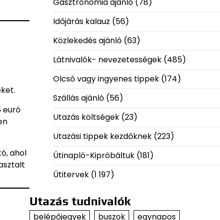
Gasztronómia ajánló
(78)
Időjárás kalauz
(56)
Közlekedés ajánló
(63)
Látnivalók- nevezetességek
(485)
Olcsó vagy ingyenes tippek
(174)
eket.
Szállás ajánló
(56)
5 euró
Utazás költségek
(23)
en
Utazási tippek kezdőknek
(223)
ó, ahol
Útinapló-Kipróbáltuk
(181)
asztalt
Útitervek
(1 197)
Utazás tudnivalók
belépőjegyek
buszok
egynapos