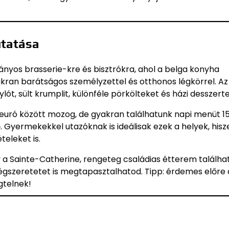
utatása
nyos brasserie-kre és bisztrókra, ahol a belga konyha
akran barátságos személyzettel és otthonos légkörrel. Az
ylót, sült krumplit, különféle pörkölteket és házi desszert
 euró között mozog, de gyakran találhatunk napi menüt 1
 Gyermekekkel utazóknak is ideálisak ezek a helyek, hisz
eleket is.
 Sainte-Catherine, rengeteg családias étterem találhat
égszeretetet is megtapasztalhatod. Tipp: érdemes előre 
gtelnek!