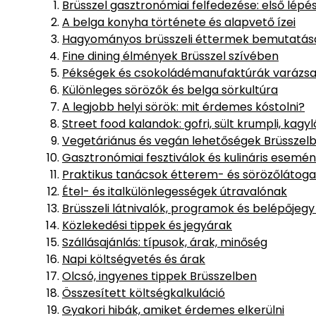
Brüsszel gasztronómiai felfedezése: első lépé
A belga konyha története és alapvető ízei
Hagyományos brüsszeli éttermek bemutatás
Fine dining élmények Brüsszel szívében
Pékségek és csokoládémanufaktúrák varázs
Különleges sörözők és belga sörkultúra
A legjobb helyi sörök: mit érdemes kóstolni?
Street food kalandok: gofri, sült krumpli, kagyl
Vegetáriánus és vegán lehetőségek Brüsszel
Gasztronómiai fesztiválok és kulináris esemé
Praktikus tanácsok étterem- és sörözőlátog
Étel- és italkülönlegességek útravalónak
Brüsszeli látnivalók, programok és belépőjegy
Közlekedési tippek és jegyárak
Szállásajánlás: típusok, árak, minőség
Napi költségvetés és árak
Olcsó, ingyenes tippek Brüsszelben
Összesített költségkalkuláció
Gyakori hibák, amiket érdemes elkerülni