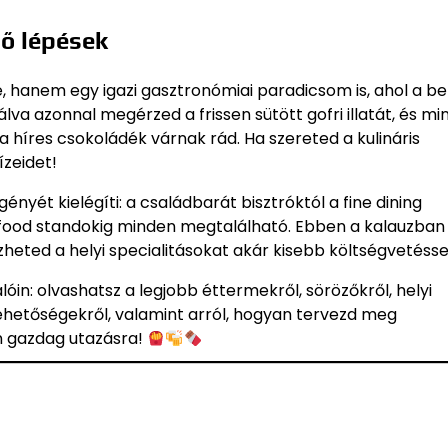
ső lépések
, hanem egy igazi gasztronómiai paradicsom is, ahol a be
a azonnal megérzed a frissen sütött gofri illatát, és mi
a híres csokoládék várnak rád. Ha szereted a kulináris
zeidet!
nyét kielégíti: a családbarát bisztróktól a fine dining
et food standokig minden megtalálható. Ebben a kalauzban
heted a helyi specialitásokat akár kisebb költségvetéssel 
in: olvashatsz a legjobb éttermekről, sörözőkről, helyi
lehetőségekről, valamint arról, hogyan tervezd meg
en gazdag utazásra!