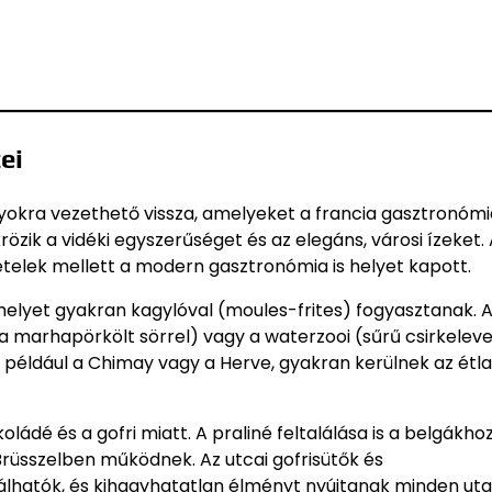
ei
okra vezethető vissza, amelyeket a francia gasztronómi
rözik a vidéki egyszerűséget és az elegáns, városi ízeket.
ételek mellett a modern gasztronómia is helyet kapott.
amelyet gyakran kagylóval (moules-frites) fogyasztanak. 
marhapörkölt sörrel) vagy a waterzooi (sűrű csirkeleves
, például a Chimay vagy a Herve, gyakran kerülnek az étl
ládé és a gofri miatt. A praliné feltalálása is a belgákho
rüsszelben működnek. Az utcai gofrisütők és
lhatók, és kihagyhatatlan élményt nyújtanak minden ut