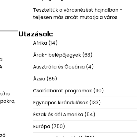
Teszteltük a városnézést hajnalban –
teljesen más arcát mutatja a város
Utazások:
Afrika
(14)
Árak- belépőjegyek
(63)
a
 A
Ausztrália és Óceánia
(4)
Ázsia
(85)
A
Családbarát programok
(110)
) is
apokra,
Egynapos kirándulások
(133)
Észak és dél Amerika
(54)
z
Európa
(750)
azó