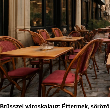
Brüsszel városkalauz: Éttermek, söröző