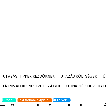
UTAZÁSI TIPPEK KEZDŐKNEK
UTAZÁS KÖLTSÉGEK
Ú
LÁTNIVALÓK- NEVEZETESSÉGEK
ÚTINAPLÓ-KIPRÓBÁL
Európa
Gasztronómia ajánló
Útitervek