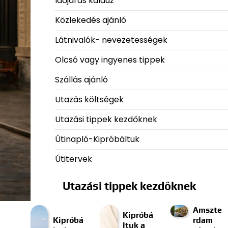
Időjárás kalauz
Közlekedés ajánló
Látnivalók- nevezetességek
Olcsó vagy ingyenes tippek
Szállás ajánló
Utazás költségek
Utazási tippek kezdőknek
Útinapló-Kipróbáltuk
Útitervek
Utazási tippek kezdőknek
Amszte
Kipróbá
Kipróbá
rdam
ltuk a