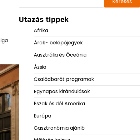
Keresés
Utazás tippek
Afrika
elga
Árak- belépőjegyek
Ausztrália és Óceánia
Ázsia
Családbarát programok
Egynapos kirándulások
Észak és dél Amerika
Európa
Gasztronómia ajánló