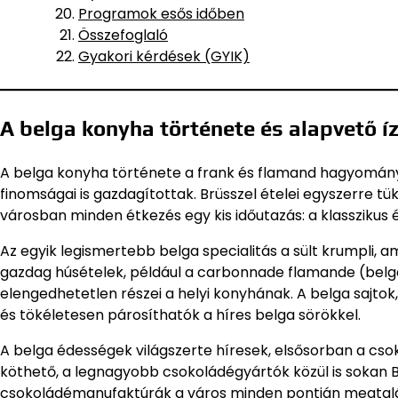
Programok esős időben
Összefoglaló
Gyakori kérdések (GYIK)
A belga konyha története és alapvető íz
A belga konyha története a frank és flamand hagyomány
finomságai is gazdagítottak. Brüsszel ételei egyszerre tük
városban minden étkezés egy kis időutazás: a klasszikus 
Az egyik legismertebb belga specialitás a sült krumpli, 
gazdag húsételek, például a carbonnade flamande (belga 
elengedhetetlen részei a helyi konyhának. A belga sajtok
és tökéletesen párosíthatók a híres belga sörökkel.
A belga édességek világszerte híresek, elsősorban a csoko
köthető, a legnagyobb csokoládégyártók közül is sokan B
csokoládémanufaktúrák a város minden pontján megtalá