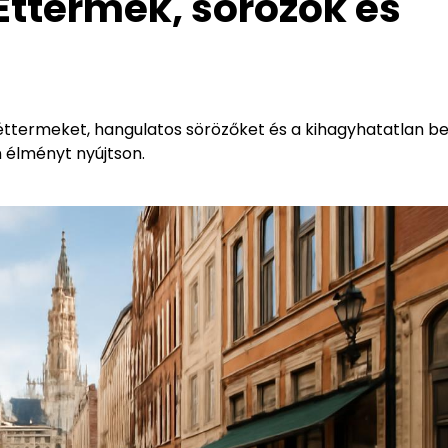
Éttermek, sörözők és
b éttermeket, hangulatos sörözőket és a kihagyhatatlan b
n élményt nyújtson.