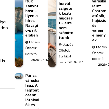
ltuk
városka
horvát
Zakynt
lauz:
szigete
host –
Csatorn
k közti
ilyen a
atúrák,
hajózás
híres
hajózás
lga
t – erre
Navagi
és
nden
nem
o-part
városi
számíto
élőben
élmény
ttunk
ek
Utazás
Utazás
Utazás
Ötletek
Ötletek
Ötletek
Barbitól
Barbitól
Barbitól
2026-07-17
is.
2026-07-07
2026-
Párizs
városka
lauz: A
legfont
osabb
látnival
ók és