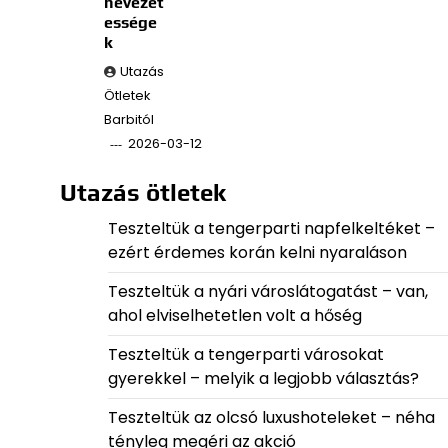
nevezet
essége
k
Utazás
Ötletek
Barbitól
2026-03-12
Utazás ötletek
Teszteltük a tengerparti napfelkeltéket –
ezért érdemes korán kelni nyaraláson
Teszteltük a nyári városlátogatást – van,
ahol elviselhetetlen volt a hőség
Teszteltük a tengerparti városokat
gyerekkel – melyik a legjobb választás?
Teszteltük az olcsó luxushoteleket – néha
tényleg megéri az akció