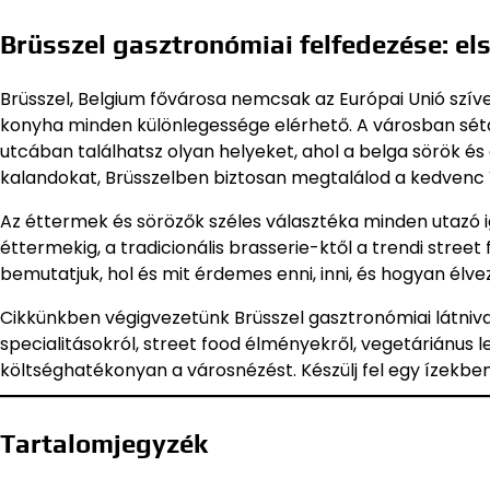
Brüsszel gasztronómiai felfedezése: el
Brüsszel, Belgium fővárosa nemcsak az Európai Unió szíve
konyha minden különlegessége elérhető. A városban sétálv
utcában találhatsz olyan helyeket, ahol a belga sörök és 
kalandokat, Brüsszelben biztosan megtalálod a kedvenc í
Az éttermek és sörözők széles választéka minden utazó igé
éttermekig, a tradicionális brasserie-ktől a trendi stre
bemutatjuk, hol és mit érdemes enni, inni, és hogyan élvez
Cikkünkben végigvezetünk Brüsszel gasztronómiai látnivaló
specialitásokról, street food élményekről, vegetáriánus 
költséghatékonyan a városnézést. Készülj fel egy ízekb
Tartalomjegyzék