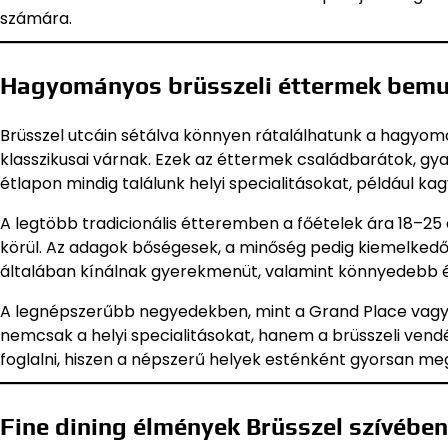
számára.
Hagyományos brüsszeli éttermek bem
Brüsszel utcáin sétálva könnyen rátalálhatunk a hagyomá
klasszikusai várnak. Ezek az éttermek családbarátok, gy
étlapon mindig találunk helyi specialitásokat, például kag
A legtöbb tradicionális étteremben a főételek ára 18–25
körül. Az adagok bőségesek, a minőség pedig kiemelkedő.
általában kínálnak gyerekmenüt, valamint könnyedebb ét
A legnépszerűbb negyedekben, mint a Grand Place vagy a
nemcsak a helyi specialitásokat, hanem a brüsszeli vend
foglalni, hiszen a népszerű helyek esténként gyorsan me
Fine dining élmények Brüsszel szívében