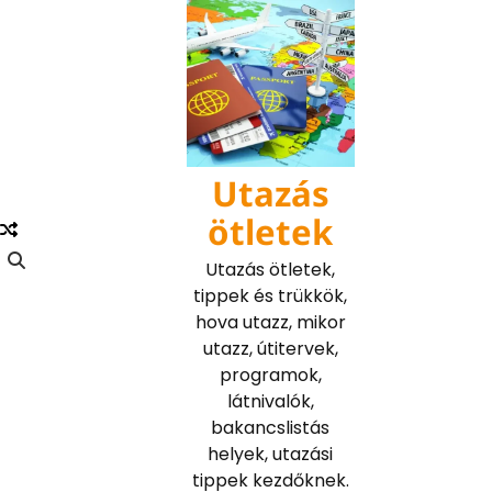
Skip
to
content
Utazás
ötletek
Utazás ötletek,
tippek és trükkök,
hova utazz, mikor
utazz, útitervek,
programok,
látnivalók,
bakancslistás
helyek, utazási
tippek kezdőknek.