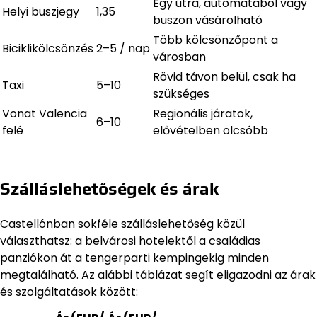
Egy útra, automatából vagy
Helyi buszjegy
1,35
buszon vásárolható
Több kölcsönzőpont a
Biciklikölcsönzés
2–5 / nap
városban
Rövid távon belül, csak ha
Taxi
5–10
szükséges
Vonat Valencia
Regionális járatok,
6–10
felé
elővételben olcsóbb
Szálláslehetőségek és árak
Castellónban sokféle szálláslehetőség közül
választhatsz: a belvárosi hotelektől a családias
panziókon át a tengerparti kempingekig minden
megtalálható. Az alábbi táblázat segít eligazodni az árak
és szolgáltatások között: