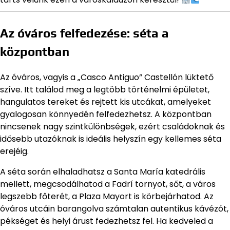
Az óváros felfedezése: séta a
központban
Az óváros, vagyis a „Casco Antiguo” Castellón lüktető
szíve. Itt találod meg a legtöbb történelmi épületet,
hangulatos tereket és rejtett kis utcákat, amelyeket
gyalogosan könnyedén felfedezhetsz. A központban
nincsenek nagy szintkülönbségek, ezért családoknak és
idősebb utazóknak is ideális helyszín egy kellemes séta
erejéig.
A séta során elhaladhatsz a Santa María katedrális
mellett, megcsodálhatod a Fadrí tornyot, sőt, a város
legszebb főterét, a Plaza Mayort is körbejárhatod. Az
óváros utcáin barangolva számtalan autentikus kávézót,
pékséget és helyi árust fedezhetsz fel. Ha kedveled a