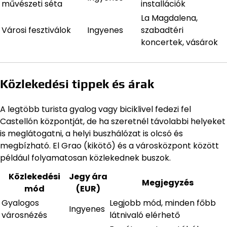
művészeti séta
installációk
La Magdalena,
Városi fesztiválok
Ingyenes
szabadtéri
koncertek, vásárok
Közlekedési tippek és árak
A legtöbb turista gyalog vagy biciklivel fedezi fel
Castellón központját, de ha szeretnél távolabbi helyeket
is meglátogatni, a helyi buszhálózat is olcsó és
megbízható. El Grao (kikötő) és a városközpont között
például folyamatosan közlekednek buszok.
Közlekedési
Jegy ára
Megjegyzés
mód
(EUR)
Gyalogos
Legjobb mód, minden főbb
Ingyenes
városnézés
látnivaló elérhető