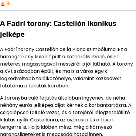
A Fadrí torony: Castellón ikonikus
jelképe
A Fadrí torony Castellón de la Plana szimbóluma. Ez a
harangtorony külön épült a katedrális mellé, és 60
méteres magasságával messziről is jól látható. A torony
a XVI. században épült, és ma is a város egyik
legkedveltebb találkozóhelye, valamint közkedvelt
fotótéma a turisták körében.
A toronyba való feljutás általában ingyenes, de néha
néhány eurós jelképes díjat kérnek a karbantartásra. A
csigalépcső felfelé vezet, és a tetejéről lélegzetelállító
kilátás nyílik Castellónra, az óvárosra és a távoli
tengerre is. Ha jó időben mész, még a környező
narancsligeteket is megcsodálhatod innen.