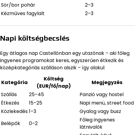
Sör/bor pohár
2–3
Kézműves fagylalt
2–3
Napi költségbecslés
Egy átlagos nap Castellónban egy utazónak – aki főleg
ingyenes programokat keres, egyszerűen étkezik és
középkategóriás szálláson alszik – így alakul:
Költség
Kategória
Megjegyzés
(EUR/fő/nap)
Szállás
25–45
Panzió vagy hostel
Étkezés
15–25
Napi menü, street food
Közlekedés
1–3
Gyalog vagy busz
Főleg ingyenes
Belépők
0–2
látnivalók