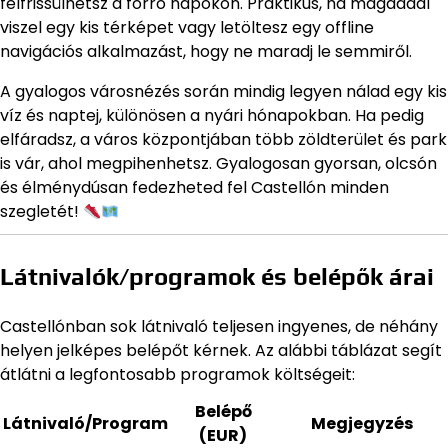
felfrissülhetsz a forró napokon. Praktikus, ha magaddal
viszel egy kis térképet vagy letöltesz egy offline
navigációs alkalmazást, hogy ne maradj le semmiről.
A gyalogos városnézés során mindig legyen nálad egy kis
víz és naptej, különösen a nyári hónapokban. Ha pedig
elfáradsz, a város központjában több zöldterület és park
is vár, ahol megpihenhetsz. Gyalogosan gyorsan, olcsón
és élménydúsan fedezheted fel Castellón minden
szegletét!
Látnivalók/programok és belépők árai
Castellónban sok látnivaló teljesen ingyenes, de néhány
helyen jelképes belépőt kérnek. Az alábbi táblázat segít
átlátni a legfontosabb programok költségeit:
Belépő
Látnivaló/Program
Megjegyzés
(EUR)