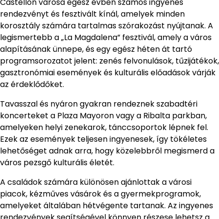
Castellón városa egész évben számos ingyenes
rendezvényt és fesztivált kínál, amelyek minden
korosztály számára tartalmas szórakozást nyújtanak. A
legismertebb a „La Magdalena” fesztivál, amely a város
alapításának ünnepe, és egy egész héten át tartó
programsorozatot jelent: zenés felvonulások, tűzijátékok,
gasztronómiai események és kulturális előadások várják
az érdeklődőket.
Tavasszal és nyáron gyakran rendeznek szabadtéri
koncerteket a Plaza Mayoron vagy a Ribalta parkban,
amelyeken helyi zenekarok, tánccsoportok lépnek fel.
Ezek az események teljesen ingyenesek, így tökéletes
lehetőséget adnak arra, hogy közelebbről megismerd a
város pezsgő kulturális életét.
A családok számára különösen ajánlottak a városi
piacok, kézműves vásárok és a gyermekprogramok,
amelyeket általában hétvégente tartanak. Az ingyenes
rendezvények segítségével könnyen részese lehetsz a