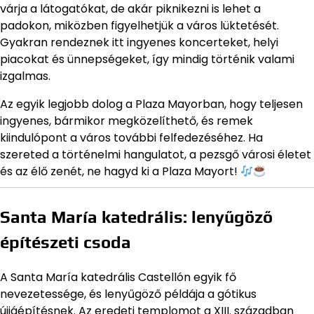
várja a látogatókat, de akár piknikezni is lehet a
padokon, miközben figyelhetjük a város lüktetését.
Gyakran rendeznek itt ingyenes koncerteket, helyi
piacokat és ünnepségeket, így mindig történik valami
izgalmas.
Az egyik legjobb dolog a Plaza Mayorban, hogy teljesen
ingyenes, bármikor megközelíthető, és remek
kiindulópont a város további felfedezéséhez. Ha
szereted a történelmi hangulatot, a pezsgő városi életet
és az élő zenét, ne hagyd ki a Plaza Mayort!
Santa María katedrális: lenyűgöző
építészeti csoda
A Santa María katedrális Castellón egyik fő
nevezetessége, és lenyűgöző példája a gótikus
újjáépítésnek. Az eredeti templomot a XIII. században