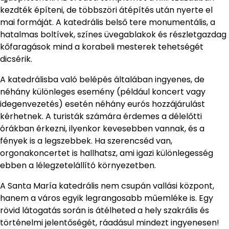
kezdték építeni, de többszöri átépítés után nyerte el
mai formáját. A katedrális belső tere monumentális, a
hatalmas boltívek, színes üvegablakok és részletgazdag
kőfaragások mind a korabeli mesterek tehetségét
dicsérik.
A katedrálisba való belépés általában ingyenes, de
néhány különleges esemény (például koncert vagy
idegenvezetés) esetén néhány eurós hozzájárulást
kérhetnek. A turisták számára érdemes a délelőtti
órákban érkezni, ilyenkor kevesebben vannak, és a
fények is a legszebbek. Ha szerencséd van,
orgonakoncertet is hallhatsz, ami igazi különlegesség
ebben a lélegzetelállító környezetben.
A Santa María katedrális nem csupán vallási központ,
hanem a város egyik legrangosabb műemléke is. Egy
rövid látogatás során is átélheted a hely szakrális és
történelmi jelentőségét, ráadásul mindezt ingyenesen!