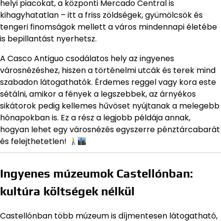
helyi piacokat, a központi Mercado Central is
kihagyhatatlan – itt a friss zöldségek, gyümölcsök és
tengeri finomságok mellett a város mindennapi életébe
is bepillantást nyerhetsz.
A Casco Antiguo csodálatos hely az ingyenes
városnézéshez, hiszen a történelmi utcák és terek mind
szabadon látogathatók. Érdemes reggel vagy kora este
sétálni, amikor a fények a legszebbek, az árnyékos
sikátorok pedig kellemes hűvöset nyújtanak a melegebb
hónapokban is. Ez a rész a legjobb példája annak,
hogyan lehet egy városnézés egyszerre pénztárcabarát
és felejthetetlen!
Ingyenes múzeumok Castellónban:
kultúra költségek nélkül
Castellónban több múzeum is díjmentesen látogatható,