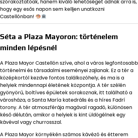
szórakoztatóak, hanem kiváló lehetőséget adnak arra is,
hogy egy esős napon sem kelljen unatkozni
Castellónban!
Séta a Plaza Mayoron: történelem
minden lépésnél
A Plaza Mayor Castellón szíve, ahol a város legfontosabb
történelmi és társadalmi eseményei zajlanak. Ez a tér a
középkortól kezdve fontos találkozóhely, és ma is a
helyiek mindennapi életének központja. A tér szélén
gyönyörű, boltíves épületek sorakoznak, itt található a
városháza, a Santa María katedrális és a híres Fadrí
torony. A tér atmoszférája magával ragadó, különösen
késő délután, amikor a helyiek is kint üldögélnek egy
kávéval vagy churrosszal.
A Plaza Mayor környékén számos kávézó és étterem