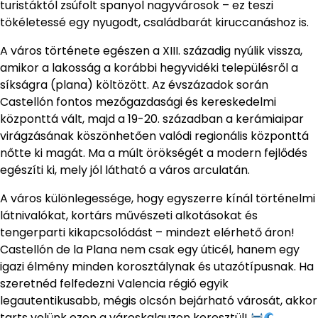
turistáktól zsúfolt spanyol nagyvárosok – ez teszi
tökéletessé egy nyugodt, családbarát kiruccanáshoz is.
A város története egészen a XIII. századig nyúlik vissza,
amikor a lakosság a korábbi hegyvidéki településről a
síkságra (plana) költözött. Az évszázadok során
Castellón fontos mezőgazdasági és kereskedelmi
központtá vált, majd a 19-20. században a kerámiaipar
virágzásának köszönhetően valódi regionális központtá
nőtte ki magát. Ma a múlt örökségét a modern fejlődés
egészíti ki, mely jól látható a város arculatán.
A város különlegessége, hogy egyszerre kínál történelmi
látnivalókat, kortárs művészeti alkotásokat és
tengerparti kikapcsolódást – mindezt elérhető áron!
Castellón de la Plana nem csak egy úticél, hanem egy
igazi élmény minden korosztálynak és utazótípusnak. Ha
szeretnéd felfedezni Valencia régió egyik
legautentikusabb, mégis olcsón bejárható városát, akkor
tarts velünk ezen a városkalauzon keresztül!