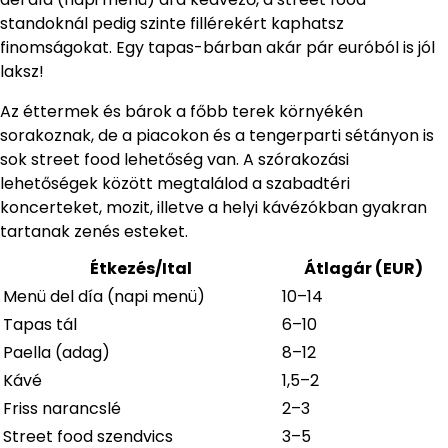
standoknál pedig szinte fillérekért kaphatsz
finomságokat. Egy tapas-bárban akár pár euróból is jól
laksz!
Az éttermek és bárok a főbb terek környékén
sorakoznak, de a piacokon és a tengerparti sétányon is
sok street food lehetőség van. A szórakozási
lehetőségek között megtalálod a szabadtéri
koncerteket, mozit, illetve a helyi kávézókban gyakran
tartanak zenés esteket.
Étkezés/Ital
Átlagár (EUR)
Menü del día (napi menü)
10–14
Tapas tál
6–10
Paella (adag)
8–12
Kávé
1,5–2
Friss narancslé
2–3
Street food szendvics
3–5