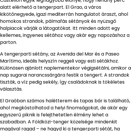
Castellón egyik legnagyobb előnye, hogy néhány perc
alatt elérhető a tengerpart. El Grao, a város
kikötőnegyede, igazi mediterrán hangulatot áraszt, ahol
homokos strandok, pálmafás sétányok és nyüzsgő
halpiacok várják a látogatókat. Itt minden adott egy
kellemes, ingyenes sétához vagy akár egy napozáshoz a
parton.
A tengerparti sétány, az Avenida del Mar és a Paseo
Marítimo, ideális helyszín reggeli vagy esti sétákhoz.
Különösen ajánlott naplementekor végigsétálni, amikor a
nap sugarai narancssárgára festik a tengert. A strandok
tiszták, a víz pedig sekély, így családoknak is tökéletes
választás.
El Graóban számos halétterem és tapas bár is található,
ahol megkóstolhatod a helyi finomságokat, de akár egy
egyszerű piknik is felejthetetlen élmény lehet a
szabadban. A Földközi-tenger közelsége mindenkit
magával ragad – ne hagyd ki a tengerparti sétát, ha