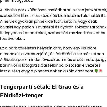
pihenni vágyókat.
A Ribalta park különösen családbarát, hiszen játszóterek,
szabadtéri fitnesz eszközök és bicikliutak is találhatók itt.
A helyiek gyakran jönnek ide futni, sétálni, vagy csak
olvasni egy padon. Tavasszal és nyáron sokszor tartanak
itt ingyenes koncerteket, szabadtéri mozivetítéseket és
fesztiválokat.
Ez a park tökéletes helyszín arra, hogy egy kis időre
elmenekülj a város zajától, és feltöltődj a természetben.
A Ribalta park minden évszakban más arcát mutatja, így
bármikor is látogatsz Castellónba, biztosan élvezetes
lesz a séta vagy a pihenés ebben a zöld oázisban!
Tengerparti séták: El Grao és a
Földközi-tenger