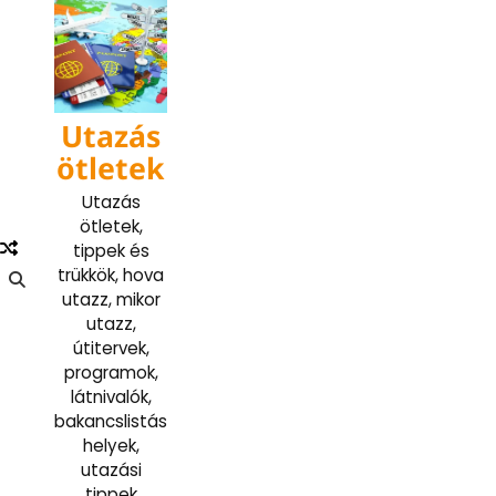
Skip
to
content
Utazás
ötletek
Utazás
ötletek,
tippek és
trükkök, hova
utazz, mikor
utazz,
útitervek,
programok,
látnivalók,
bakancslistás
helyek,
utazási
tippek