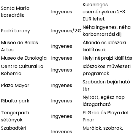
Különleges
Santa María
Ingyenes
eseményeken 2-3
katedrális
EUR lehet
Néha ingyenes, néha
Fadrí torony
Ingyenes/2€
karbantartási díj
Museo de Bellas
Állandó és időszaki
Ingyenes
Artes
kiállítások
Museo de Etnología
Ingyenes
Helyi néprajzi kiállítás
Centro Cultural La
Időszakos művészeti
Ingyenes
Bohemia
programok
Szabadon bejárható
Plaza Mayor
Ingyenes
tér
Nyitott, egész nap
Ribalta park
Ingyenes
látogatható
Tengerparti
El Grao és Playa del
Ingyenes
sétányok
Pinar
Szabadtéri
Murálok, szobrok,
Ingyenes