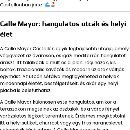
Castellónban jársz!
Calle Mayor: hangulatos utcák és helyi
élet
A Calle Mayor Castellón egyik legbájosabb utcája, amely
végigvezet az óvároson, és igazi mediterrán hangulatot
áraszt. Itt találkozik a múlt és a jelen: régi házak, kis
boltok, tradicionális kávézók és modern üzletek váltják
egymást. Az utcán sétálva megfigyelheted a helyiek
mindennapi életét, beszélgetéseit, és akár egy helyi
piacba is belefuthatsz.
A Calle Mayor különösen este hangulatos, amikor a
teraszokon megtelnek az asztalok, és a város fényei
varázslatos légkört teremtenek. Érdemes megkóstolni
itt a helyi sütiket, churrost vagy egy friss narancslevet
valamelyik kávézóban. A Calle Mayoron sokszor