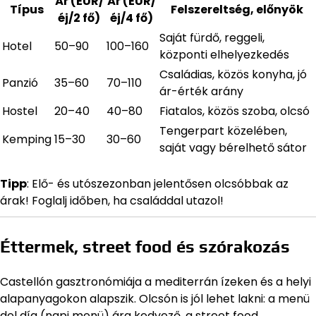
Ár (EUR/
Ár (EUR/
Típus
Felszereltség, előnyök
éj/2 fő)
éj/4 fő)
Saját fürdő, reggeli,
Hotel
50–90
100–160
központi elhelyezkedés
Családias, közös konyha, jó
Panzió
35–60
70–110
ár-érték arány
Hostel
20–40
40–80
Fiatalos, közös szoba, olcsó
Tengerpart közelében,
Kemping
15–30
30–60
saját vagy bérelhető sátor
Tipp
: Elő- és utószezonban jelentősen olcsóbbak az
árak! Foglalj időben, ha családdal utazol!
Éttermek, street food és szórakozás
Castellón gasztronómiája a mediterrán ízeken és a helyi
alapanyagokon alapszik. Olcsón is jól lehet lakni: a menü
del día (napi menü) ára kedvező, a street food