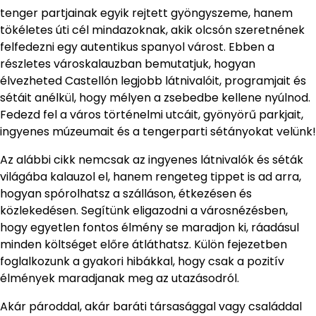
tenger partjainak egyik rejtett gyöngyszeme, hanem
tökéletes úti cél mindazoknak, akik olcsón szeretnének
felfedezni egy autentikus spanyol várost. Ebben a
részletes városkalauzban bemutatjuk, hogyan
élvezheted Castellón legjobb látnivalóit, programjait és
sétáit anélkül, hogy mélyen a zsebedbe kellene nyúlnod.
Fedezd fel a város történelmi utcáit, gyönyörű parkjait,
ingyenes múzeumait és a tengerparti sétányokat velünk!
Az alábbi cikk nemcsak az ingyenes látnivalók és séták
világába kalauzol el, hanem rengeteg tippet is ad arra,
hogyan spórolhatsz a szálláson, étkezésen és
közlekedésen. Segítünk eligazodni a városnézésben,
hogy egyetlen fontos élmény se maradjon ki, ráadásul
minden költséget előre átláthatsz. Külön fejezetben
foglalkozunk a gyakori hibákkal, hogy csak a pozitív
élmények maradjanak meg az utazásodról.
Akár pároddal, akár baráti társasággal vagy családdal