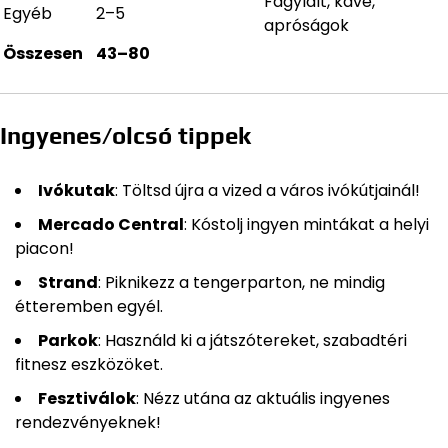
Fagylalt, kávé,
Egyéb
2–5
apróságok
Összesen
43–80
Ingyenes/olcsó tippek
Ivókutak
: Töltsd újra a vized a város ivókútjainál!
Mercado Central
: Kóstolj ingyen mintákat a helyi
piacon!
Strand
: Piknikezz a tengerparton, ne mindig
étteremben egyél.
Parkok
: Használd ki a játszótereket, szabadtéri
fitnesz eszközöket.
Fesztiválok
: Nézz utána az aktuális ingyenes
rendezvényeknek!