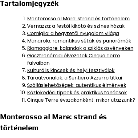
Tartalomjegyzék
Monterosso al Mare: strand és történelem
Vernazza: a festői kikötő és színes házak
Corniglia: a hegytetői nyugalom világa
Manarola: romantikus séták és panorámák
Riomaggiore: kalandok a sziklás ösvényeken
Gasztronómiai élvezetek Cinque Terre
falvaiban
Kulturális kincsek és helyi fesztiválok
Túraútvonalak: a Sentiero Azzurro titkai
Szálláslehetőségek: autentikus élmények
Közlekedési tippek és praktikus tanácsok
Cinque Terre évszakonként: mikor utazzunk?
Monterosso al Mare: strand és
történelem