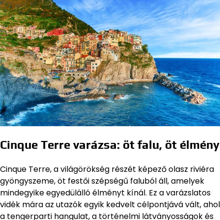
Cinque Terre varázsa: öt falu, öt élmény
Cinque Terre, a világörökség részét képező olasz riviéra
gyöngyszeme, öt festői szépségű faluból áll, amelyek
mindegyike egyedülálló élményt kínál. Ez a varázslatos
vidék mára az utazók egyik kedvelt célpontjává vált, ahol
a tengerparti hangulat, a történelmi látványosságok és