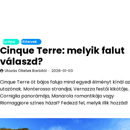
Európa
Útitervek
Cinque Terre: melyik falut
válaszd?
Utazás Ötletek Barbitól
2026-01-03
Cinque Terre öt bájos faluja mind egyedi élményt kínál az
utazónak. Monterosso strandjai, Vernazza festői kikötője,
Corniglia panorámája, Manarola romantikája vagy
Riomaggiore színes házai? Fedezd fel, melyik illik hozzád!