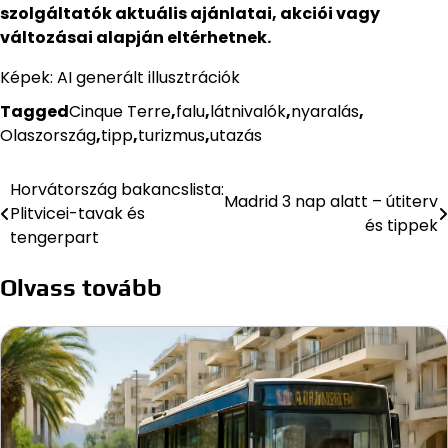
szolgáltatók aktuális ajánlatai, akciói vagy
változásai alapján eltérhetnek.
Képek: AI generált illusztrációk
Tagged
Cinque Terre
,
falu
,
látnivalók
,
nyaralás
,
Olaszország
,
tipp
,
turizmus
,
utazás
Horvátország bakancslista:
Bejegyzés
Madrid 3 nap alatt – útiterv
Plitvicei-tavak és
és tippek
navigáció
tengerpart
Olvass tovább