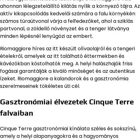
ahonnan lélegzetelállító kilátás nyílik a környező tájra. Az
aktív kikapcsolódás kedvelői számára a falu környékén
számos túraútvonal várja a felfedezőket, ahol a sziklás
partvonal, a zöldellő növényzet és a tenger látványa
minden lépésnél lenyűgözi az embert.
Riomaggiore híres az itt készült olívaolajról és a tengeri
ételekről, amelyek az itt található éttermekben és
kávézókban kóstolhatók meg. A helyi halászhajók friss
fogásai garantálják a kiváló minőséget és az autentikus
ízeket. Riomaggiore a kalandorok és a gasztronómia
szerelmeseinek tökéletes úti cél.
Gasztronómiai élvezetek Cinque Terre
falvaiban
Cinque Terre gasztronómiai kínálata széles és sokszínű,
amely a helyi alapanyagokra és a hagyományos