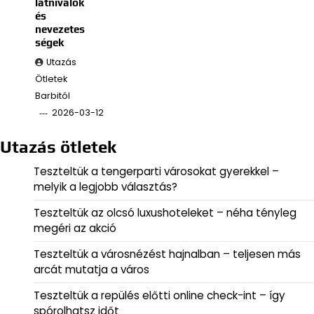
látnivalók
és
nevezetes
ségek
Utazás
Ötletek
Barbitól
2026-03-12
Utazás ötletek
Teszteltük a tengerparti városokat gyerekkel –
melyik a legjobb választás?
Teszteltük az olcsó luxushoteleket – néha tényleg
megéri az akció
Teszteltük a városnézést hajnalban – teljesen más
arcát mutatja a város
Teszteltük a repülés előtti online check-int – így
spórolhatsz időt