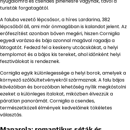
nyugalomra és csendes pihenésre vágynak, távol a
turisták forgatagától.
A faluba vezető lépcsősor, a híres Lardarina, 382
lépcsőből áll, ami már önmagában is kalandot jelent. Az
erőfeszítést azonban bőven megéri, hiszen Corniglia
egyedi varázsa és bája azonnal magával ragadja a
látogatót. Fedezd fel a keskeny utcácskákat, a helyi
templomot és a bájos kis tereket, ahol időnként helyi
fesztiválokat is rendeznek.
Corniglia egyik különlegessége a helyi borok, amelyek a
környező szőlőültetvényekről származnak. A falu bájos
kávézóiban és borozóiban lehetőség nyílik megkóstolni
ezeket a különleges italokat, miközben élvezzük a
páratlan panorámát. Corniglia a csendes,
természetközeli élmények kedvelőinek tökéletes
választás.
Manarola: romantikus séták és