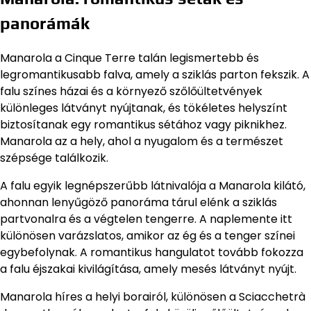
panorámák
Manarola a Cinque Terre talán legismertebb és
legromantikusabb falva, amely a sziklás parton fekszik. A
falu színes házai és a környező szőlőültetvények
különleges látványt nyújtanak, és tökéletes helyszínt
biztosítanak egy romantikus sétához vagy piknikhez.
Manarola az a hely, ahol a nyugalom és a természet
szépsége találkozik.
A falu egyik legnépszerűbb látnivalója a Manarola kilátó,
ahonnan lenyűgöző panoráma tárul elénk a sziklás
partvonalra és a végtelen tengerre. A naplemente itt
különösen varázslatos, amikor az ég és a tenger színei
egybefolynak. A romantikus hangulatot tovább fokozza
a falu éjszakai kivilágítása, amely mesés látványt nyújt.
Manarola híres a helyi borairól, különösen a Sciacchetrà