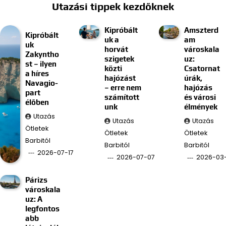
Utazási tippek kezdőknek
Kipróbált
Amszterd
Kipróbált
uk a
am
uk
horvát
városkala
Zakyntho
szigetek
uz:
st – ilyen
közti
Csatornat
a híres
hajózást
úrák,
Navagio-
– erre nem
hajózás
part
számított
és városi
élőben
unk
élmények
Utazás
Utazás
Utazás
Ötletek
Ötletek
Ötletek
Barbitól
Barbitól
Barbitól
2026-07-17
2026-07-07
2026-03
Párizs
városkala
uz: A
legfontos
abb