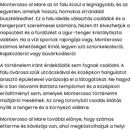
Monterosso al Mare az öt falu közül a legnagyobb, és az
egyetlen, amelyik hosszú, homokos stranddal
büszkélkedhet. Ez a falu ideális választás családok és a
tengerpart szerelmesei számára, hiszen itt élvezhetjük a
napsütést és a fürdőzést a Ligur-tenger kristálytiszta
vizében. Ha a vízi sportok rajongója vagy, Monterosso
számos lehetőséget kínál, legyen szó sznorkelezésről,
kajakozásról vagy búvárkodásról.
A történelem iránt érdeklődők sem fognak csalódni. A
falu óvárosa szűk utcácskáival és középkori hangulatot
árasztó épületeivel varázsolja el a látogatókat. Ne hagyd
ki a San Giovanni Battista templomot és a középkori
erődítményt sem, amelyek Monterosso történelmi
múltjáról mesélnek. Az öreg toronyból csodás kilátás
nyílik a tengerre és a környező vidékre.
Monterosso al Mare további előnye, hogy számos
étterme és kávézója van, ahol megkóstolhatjuk a helyi