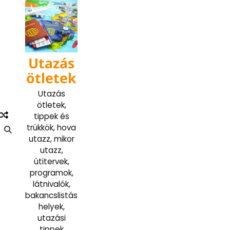
Skip
to
content
Utazás
ötletek
Utazás
ötletek,
tippek és
trükkök, hova
utazz, mikor
utazz,
útitervek,
programok,
látnivalók,
bakancslistás
helyek,
utazási
tippek