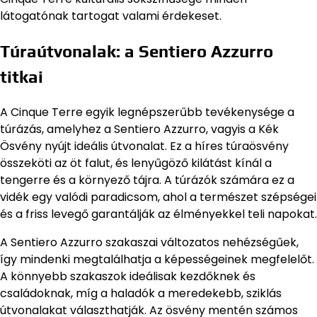
látogatónak tartogat valami érdekeset.
Túraútvonalak: a Sentiero Azzurro
titkai
A Cinque Terre egyik legnépszerűbb tevékenysége a
túrázás, amelyhez a Sentiero Azzurro, vagyis a Kék
Ösvény nyújt ideális útvonalat. Ez a híres túraösvény
összeköti az öt falut, és lenyűgöző kilátást kínál a
tengerre és a környező tájra. A túrázók számára ez a
vidék egy valódi paradicsom, ahol a természet szépségei
és a friss levegő garantálják az élményekkel teli napokat.
A Sentiero Azzurro szakaszai változatos nehézségűek,
így mindenki megtalálhatja a képességeinek megfelelőt.
A könnyebb szakaszok ideálisak kezdőknek és
családoknak, míg a haladók a meredekebb, sziklás
útvonalakat választhatják. Az ösvény mentén számos