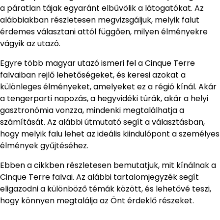
a páratlan tájak egyaránt elbűvölik a látogatókat. Az
alábbiakban részletesen megvizsgáljuk, melyik falut
érdemes választani attól függően, milyen élményekre
vágyik az utazó.
Egyre több magyar utazó ismeri fel a Cinque Terre
falvaiban rejlő lehetőségeket, és keresi azokat a
különleges élményeket, amelyeket ez a régió kínál. Akár
a tengerparti napozás, a hegyvidéki túrák, akár a helyi
gasztronómia vonzza, mindenki megtalálhatja a
számítását. Az alábbi útmutató segít a választásban,
hogy melyik falu lehet az ideális kiindulópont a személyes
élmények gyűjtéséhez.
Ebben a cikkben részletesen bemutatjuk, mit kínálnak a
Cinque Terre falvai. Az alábbi tartalomjegyzék segít
eligazodni a különböző témák között, és lehetővé teszi,
hogy könnyen megtalálja az Önt érdeklő részeket.