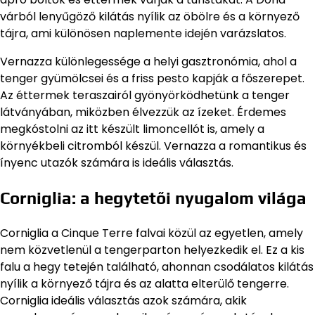
várból lenyűgöző kilátás nyílik az öbölre és a környező
tájra, ami különösen naplemente idején varázslatos.
Vernazza különlegessége a helyi gasztronómia, ahol a
tenger gyümölcsei és a friss pesto kapják a főszerepet.
Az éttermek teraszairól gyönyörködhetünk a tenger
látványában, miközben élvezzük az ízeket. Érdemes
megkóstolni az itt készült limoncellót is, amely a
környékbeli citromból készül. Vernazza a romantikus és
ínyenc utazók számára is ideális választás.
Corniglia: a hegytetői nyugalom világa
Corniglia a Cinque Terre falvai közül az egyetlen, amely
nem közvetlenül a tengerparton helyezkedik el. Ez a kis
falu a hegy tetején található, ahonnan csodálatos kilátás
nyílik a környező tájra és az alatta elterülő tengerre.
Corniglia ideális választás azok számára, akik