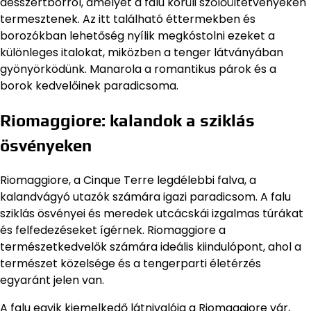
desszertborról, amelyet a falu körüli szőlőültetvényeken
termesztenek. Az itt található éttermekben és
borozókban lehetőség nyílik megkóstolni ezeket a
különleges italokat, miközben a tenger látványában
gyönyörködünk. Manarola a romantikus párok és a
borok kedvelőinek paradicsoma.
Riomaggiore: kalandok a sziklás
ösvényeken
Riomaggiore, a Cinque Terre legdélebbi falva, a
kalandvágyó utazók számára igazi paradicsom. A falu
sziklás ösvényei és meredek utcácskái izgalmas túrákat
és felfedezéseket ígérnek. Riomaggiore a
természetkedvelők számára ideális kiindulópont, ahol a
természet közelsége és a tengerparti életérzés
egyaránt jelen van.
A falu egyik kiemelkedő látnivalója a Riomaggiore vár,