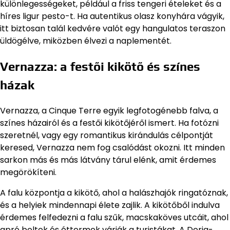
különlegességeket, például a friss tengeri ételeket és a
híres ligur pesto-t. Ha autentikus olasz konyhára vágyik,
itt biztosan talál kedvére valót egy hangulatos teraszon
üldögélve, miközben élvezi a naplementét.
Vernazza: a festői kikötő és színes
házak
Vernazza, a Cinque Terre egyik legfotogénebb falva, a
színes házairól és a festői kikötőjéről ismert. Ha fotózni
szeretnél, vagy egy romantikus kirándulás célpontját
keresed, Vernazza nem fog csalódást okozni. Itt minden
sarkon más és más látvány tárul elénk, amit érdemes
megörökíteni.
A falu központja a kikötő, ahol a halászhajók ringatóznak,
és a helyiek mindennapi élete zajlik. A kikötőből indulva
érdemes felfedezni a falu szűk, macskaköves utcáit, ahol
apró boltok és éttermek várják a turistákat. A Doria-