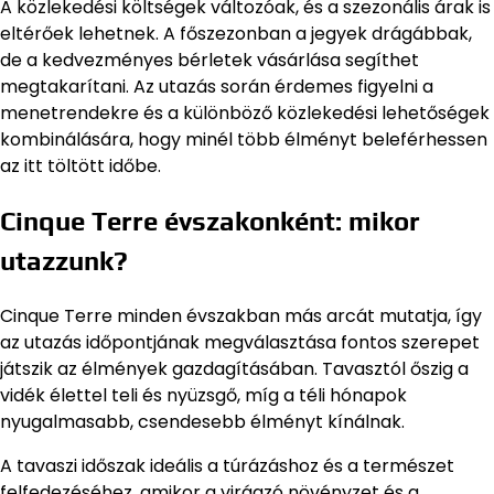
A közlekedési költségek változóak, és a szezonális árak is
eltérőek lehetnek. A főszezonban a jegyek drágábbak,
de a kedvezményes bérletek vásárlása segíthet
megtakarítani. Az utazás során érdemes figyelni a
menetrendekre és a különböző közlekedési lehetőségek
kombinálására, hogy minél több élményt beleférhessen
az itt töltött időbe.
Cinque Terre évszakonként: mikor
utazzunk?
Cinque Terre minden évszakban más arcát mutatja, így
az utazás időpontjának megválasztása fontos szerepet
játszik az élmények gazdagításában. Tavasztól őszig a
vidék élettel teli és nyüzsgő, míg a téli hónapok
nyugalmasabb, csendesebb élményt kínálnak.
A tavaszi időszak ideális a túrázáshoz és a természet
felfedezéséhez, amikor a virágzó növényzet és a