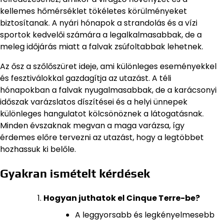
kellemes hőmérséklet tökéletes körülményeket
biztosítanak. A nyári hónapok a strandolás és a vízi
sportok kedvelői számára a legalkalmasabbak, de a
meleg időjárás miatt a falvak zsúfoltabbak lehetnek.
Az ősz a szőlőszüret ideje, ami különleges eseményekkel
és fesztiválokkal gazdagítja az utazást. A téli
hónapokban a falvak nyugalmasabbak, de a karácsonyi
időszak varázslatos díszítései és a helyi ünnepek
különleges hangulatot kölcsönöznek a látogatásnak.
Minden évszaknak megvan a maga varázsa, így
érdemes előre tervezni az utazást, hogy a legtöbbet
hozhassuk ki belőle.
Gyakran ismételt kérdések
Hogyan juthatok el Cinque Terre-be?
A leggyorsabb és legkényelmesebb