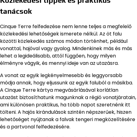
Közlekedési tippek és praktikus
tanácsok
Cinque Terre felfedezése nem lenne teljes a megfelelő
közlekedési lehetőségek ismerete nélkül. Az öt falu
közötti közlekedés számos módon történhet, például
vonattal, hajóval vagy gyalog. Mindenkinek más és más
lehet a legideálisabb, attól függően, hogy milyen
élményre vágyik, és mennyi ideje van az utazásra.
A vonat az egyik legkényelmesebb és leggyorsabb
módja annak, hogy eljussunk az egyik faluból a másikba.
A Cinque Terre kártya megvásárlásával korlátlan
utazást biztosíthatunk magunknak a régió vonatjáratain,
ami különösen praktikus, ha több napot szeretnénk itt
tölteni. A hajós kirándulások szintén népszerűek, hiszen
lehetőséget nyújtanak a falvak tengeri megközelítésére
és a partvonal felfedezésére.