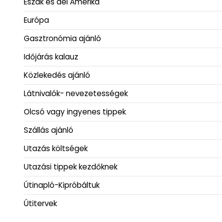
Észak és dél Amerika
Európa
Gasztronómia ajánló
Időjárás kalauz
Közlekedés ajánló
Látnivalók- nevezetességek
Olcsó vagy ingyenes tippek
Szállás ajánló
Utazás költségek
Utazási tippek kezdőknek
Útinapló-Kipróbáltuk
Útitervek