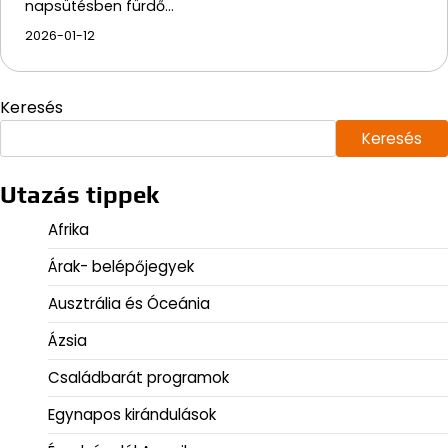
napsütésben fürdő…
2026-01-12
Keresés
Keresés
Utazás tippek
Afrika
Árak- belépőjegyek
Ausztrália és Óceánia
Ázsia
Családbarát programok
Egynapos kirándulások