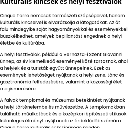
Kulturális kincsek és helyi fesztiválok
Cinque Terre nemcsak természeti szépségeivel, hanem
kulturális kincseivel is elvarázsolja a látogatókat. Az öt
falu mindegyike saját hagyományokkal és eseményekkel
büszkélkedhet, amelyek bepillantást engednek a helyi
életbe és kultúrába.
A helyi fesztiválok, például a Vernazza-i Szent Giovanni
ünnep, az év kiemelkedő eseményei közé tartoznak, ahol
a helyiek és a turisták együtt ünnepelnek. Ezek az
események lehetőséget nyújtanak a helyi zene, tánc és
gasztronómia felfedezésére, valamint a közösségi élet
megismerésére.
A falvak templomai és múzeumai betekintést nyújtanak
a helyi történelembe és művészetbe. A templomokban
található műalkotások és a középkori építészeti stílusok
különleges élményt nyújtanak az érdeklődők számára.
Cinque Terre kulturális sokszínűsége minden