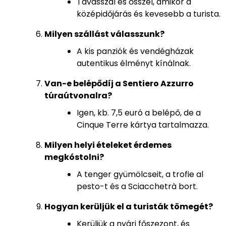
Tavasszal és ősszel, amikor a
középidőjárás és kevesebb a turista.
Milyen szállást válasszunk?
A kis panziók és vendégházak
autentikus élményt kínálnak.
Van-e belépődíj a Sentiero Azzurro
túraútvonalra?
Igen, kb. 7,5 euró a belépő, de a
Cinque Terre kártya tartalmazza.
Milyen helyi ételeket érdemes
megkóstolni?
A tenger gyümölcseit, a trofie al
pesto-t és a Sciacchetrà bort.
Hogyan kerüljük el a turisták tömegét?
Kerüljük a nyári főszezont, és