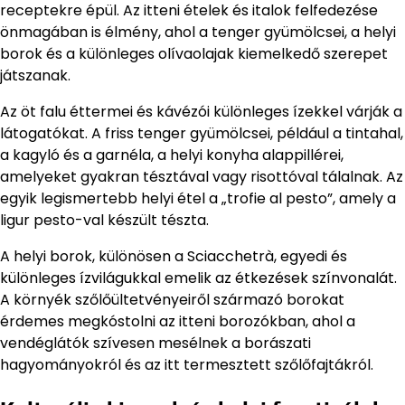
receptekre épül. Az itteni ételek és italok felfedezése
önmagában is élmény, ahol a tenger gyümölcsei, a helyi
borok és a különleges olívaolajak kiemelkedő szerepet
játszanak.
Az öt falu éttermei és kávézói különleges ízekkel várják a
látogatókat. A friss tenger gyümölcsei, például a tintahal,
a kagyló és a garnéla, a helyi konyha alappillérei,
amelyeket gyakran tésztával vagy risottóval tálalnak. Az
egyik legismertebb helyi étel a „trofie al pesto”, amely a
ligur pesto-val készült tészta.
A helyi borok, különösen a Sciacchetrà, egyedi és
különleges ízvilágukkal emelik az étkezések színvonalát.
A környék szőlőültetvényeiről származó borokat
érdemes megkóstolni az itteni borozókban, ahol a
vendéglátók szívesen mesélnek a borászati
hagyományokról és az itt termesztett szőlőfajtákról.