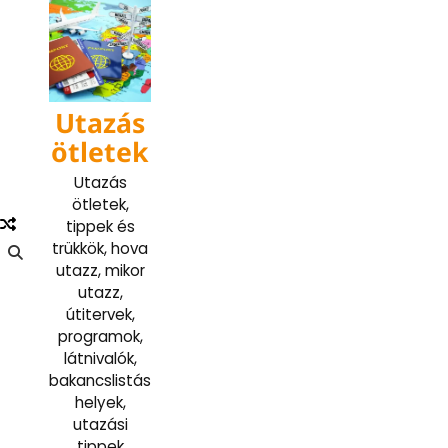
Skip
to
content
Utazás
ötletek
Utazás
ötletek,
tippek és
trükkök, hova
utazz, mikor
utazz,
útitervek,
programok,
látnivalók,
bakancslistás
helyek,
utazási
tippek