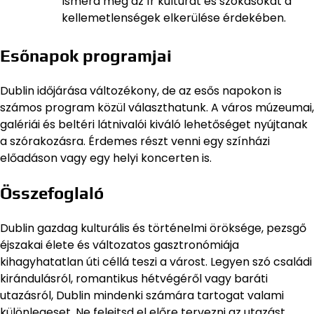
Ismerd meg az ír kultúrát és szokásokat a
kellemetlenségek elkerülése érdekében.
Esőnapok programjai
Dublin időjárása változékony, de az esős napokon is
számos program közül választhatunk. A város múzeumai,
galériái és beltéri látnivalói kiváló lehetőséget nyújtanak
a szórakozásra. Érdemes részt venni egy színházi
előadáson vagy egy helyi koncerten is.
Összefoglaló
Dublin gazdag kulturális és történelmi öröksége, pezsgő
éjszakai élete és változatos gasztronómiája
kihagyhatatlan úti céllá teszi a várost. Legyen szó családi
kirándulásról, romantikus hétvégéről vagy baráti
utazásról, Dublin mindenki számára tartogat valami
különlegeset. Ne felejtsd el előre tervezni az utazást,