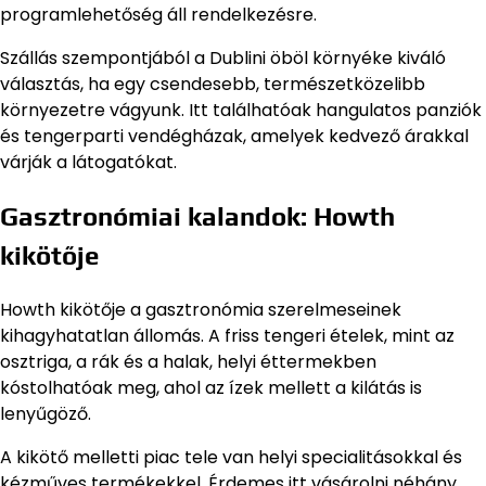
programlehetőség áll rendelkezésre.
Szállás szempontjából a Dublini öböl környéke kiváló
választás, ha egy csendesebb, természetközelibb
környezetre vágyunk. Itt találhatóak hangulatos panziók
és tengerparti vendégházak, amelyek kedvező árakkal
várják a látogatókat.
Gasztronómiai kalandok: Howth
kikötője
Howth kikötője a gasztronómia szerelmeseinek
kihagyhatatlan állomás. A friss tengeri ételek, mint az
osztriga, a rák és a halak, helyi éttermekben
kóstolhatóak meg, ahol az ízek mellett a kilátás is
lenyűgöző.
A kikötő melletti piac tele van helyi specialitásokkal és
kézműves termékekkel. Érdemes itt vásárolni néhány