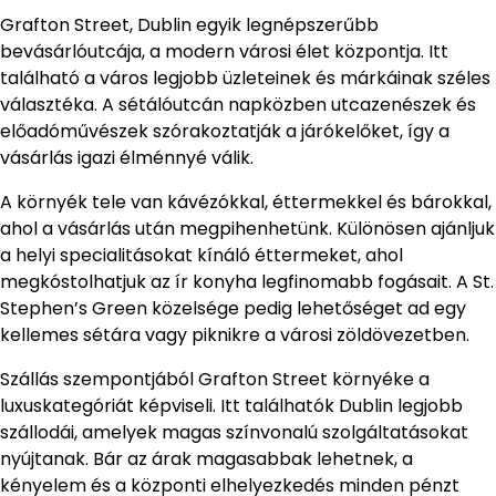
Grafton Street, Dublin egyik legnépszerűbb
bevásárlóutcája, a modern városi élet központja. Itt
található a város legjobb üzleteinek és márkáinak széles
választéka. A sétálóutcán napközben utcazenészek és
előadóművészek szórakoztatják a járókelőket, így a
vásárlás igazi élménnyé válik.
A környék tele van kávézókkal, éttermekkel és bárokkal,
ahol a vásárlás után megpihenhetünk. Különösen ajánljuk
a helyi specialitásokat kínáló éttermeket, ahol
megkóstolhatjuk az ír konyha legfinomabb fogásait. A St.
Stephen’s Green közelsége pedig lehetőséget ad egy
kellemes sétára vagy piknikre a városi zöldövezetben.
Szállás szempontjából Grafton Street környéke a
luxuskategóriát képviseli. Itt találhatók Dublin legjobb
szállodái, amelyek magas színvonalú szolgáltatásokat
nyújtanak. Bár az árak magasabbak lehetnek, a
kényelem és a központi elhelyezkedés minden pénzt