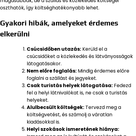
magasabbak, de a szállás és közlekedés költségei
oszthatók, így költséghatékonyabb lehet.
Gyakori hibák, amelyeket érdemes
elkerülni
Csúcsidőben utazás:
Kerüld el a
csúcsidőket a közlekedés és látványosságok
látogatásakor.
Nem előre foglalás:
Mindig érdemes előre
foglalni a szállást és jegyeket.
Csak turistás helyek látogatása:
Fedezd
fel a helyi látnivalókat is, ne csak a turistás
helyeket.
Alulbecsült költségek:
Tervezd meg a
költségvetést, és számolj a váratlan
kiadásokkal is.
Helyi szokások ismeretének hiánya: