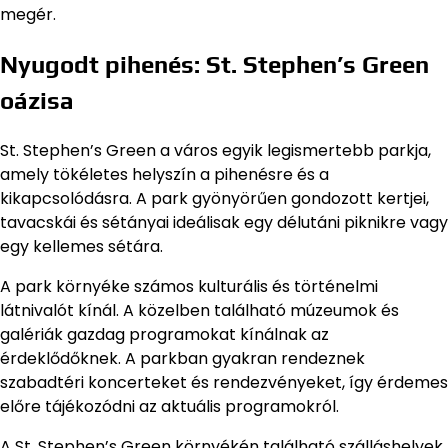
megér.
Nyugodt pihenés: St. Stephen’s Green
oázisa
St. Stephen’s Green a város egyik legismertebb parkja,
amely tökéletes helyszín a pihenésre és a
kikapcsolódásra. A park gyönyörűen gondozott kertjei,
tavacskái és sétányai ideálisak egy délutáni piknikre vagy
egy kellemes sétára.
A park környéke számos kulturális és történelmi
látnivalót kínál. A közelben található múzeumok és
galériák gazdag programokat kínálnak az
érdeklődőknek. A parkban gyakran rendeznek
szabadtéri koncerteket és rendezvényeket, így érdemes
előre tájékozódni az aktuális programokról.
A St. Stephen’s Green környékén található szálláshelyek