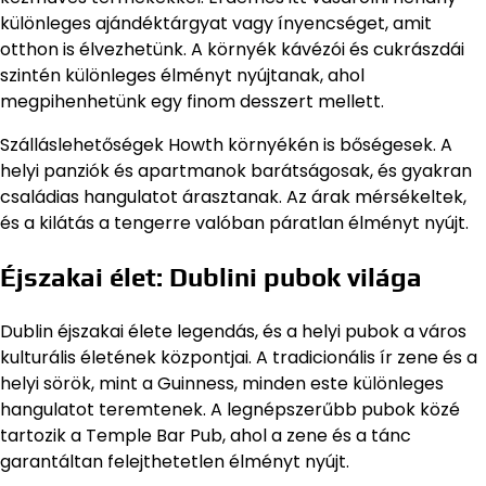
különleges ajándéktárgyat vagy ínyencséget, amit
otthon is élvezhetünk. A környék kávézói és cukrászdái
szintén különleges élményt nyújtanak, ahol
megpihenhetünk egy finom desszert mellett.
Szálláslehetőségek Howth környékén is bőségesek. A
helyi panziók és apartmanok barátságosak, és gyakran
családias hangulatot árasztanak. Az árak mérsékeltek,
és a kilátás a tengerre valóban páratlan élményt nyújt.
Éjszakai élet: Dublini pubok világa
Dublin éjszakai élete legendás, és a helyi pubok a város
kulturális életének központjai. A tradicionális ír zene és a
helyi sörök, mint a Guinness, minden este különleges
hangulatot teremtenek. A legnépszerűbb pubok közé
tartozik a Temple Bar Pub, ahol a zene és a tánc
garantáltan felejthetetlen élményt nyújt.