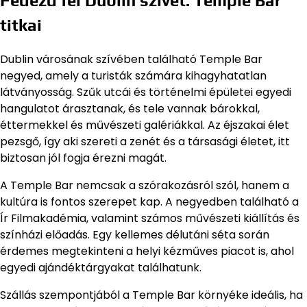
Fedezd fel Dublin szívét: Temple Bar
titkai
Dublin városának szívében található Temple Bar
negyed, amely a turisták számára kihagyhatatlan
látványosság. Szűk utcái és történelmi épületei egyedi
hangulatot árasztanak, és tele vannak bárokkal,
éttermekkel és művészeti galériákkal. Az éjszakai élet
pezsgő, így aki szereti a zenét és a társasági életet, itt
biztosan jól fogja érezni magát.
A Temple Bar nemcsak a szórakozásról szól, hanem a
kultúra is fontos szerepet kap. A negyedben található a
Ír Filmakadémia, valamint számos művészeti kiállítás és
színházi előadás. Egy kellemes délutáni séta során
érdemes megtekinteni a helyi kézműves piacot is, ahol
egyedi ajándéktárgyakat találhatunk.
Szállás szempontjából a Temple Bar környéke ideális, ha