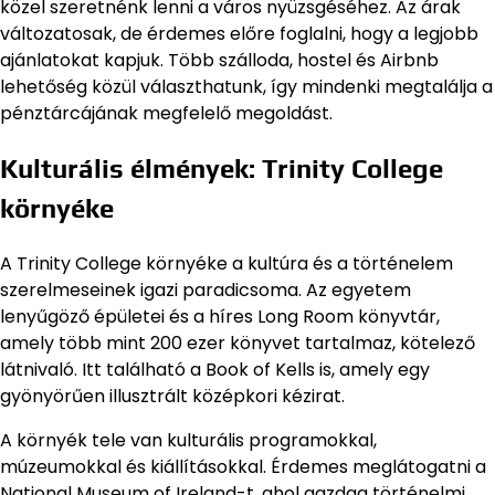
közel szeretnénk lenni a város nyüzsgéséhez. Az árak
változatosak, de érdemes előre foglalni, hogy a legjobb
ajánlatokat kapjuk. Több szálloda, hostel és Airbnb
lehetőség közül választhatunk, így mindenki megtalálja a
pénztárcájának megfelelő megoldást.
Kulturális élmények: Trinity College
környéke
A Trinity College környéke a kultúra és a történelem
szerelmeseinek igazi paradicsoma. Az egyetem
lenyűgöző épületei és a híres Long Room könyvtár,
amely több mint 200 ezer könyvet tartalmaz, kötelező
látnivaló. Itt található a Book of Kells is, amely egy
gyönyörűen illusztrált középkori kézirat.
A környék tele van kulturális programokkal,
múzeumokkal és kiállításokkal. Érdemes meglátogatni a
National Museum of Ireland-t, ahol gazdag történelmi