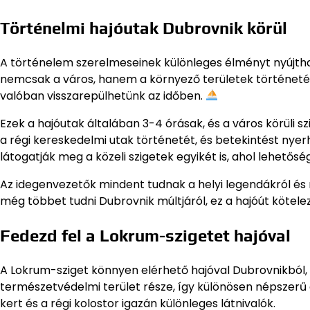
Történelmi hajóutak Dubrovnik körül
A történelem szerelmeseinek különleges élményt nyújthat
nemcsak a város, hanem a környező területek történetét 
valóban visszarepülhetünk az időben.
Ezek a hajóutak általában 3-4 órásak, és a város körüli 
a régi kereskedelmi utak történetét, és betekintést ny
látogatják meg a közeli szigetek egyikét is, ahol lehetősé
Az idegenvezetők mindent tudnak a helyi legendákról és 
még többet tudni Dubrovnik múltjáról, ez a hajóút kötel
Fedezd fel a Lokrum-szigetet hajóval
A Lokrum-sziget könnyen elérhető hajóval Dubrovnikból, és
természetvédelmi terület része, így különösen népszer
kert és a régi kolostor igazán különleges látnivalók.