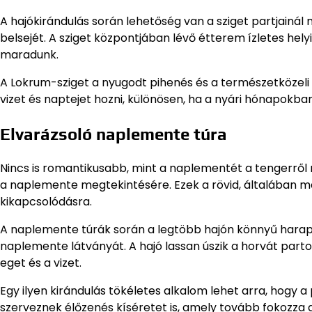
A hajókirándulás során lehetőség van a sziget partjainál m
belsejét. A sziget központjában lévő étterem ízletes helyi
maradunk.
A Lokrum-sziget a nyugodt pihenés és a természetközeli é
vizet és naptejet hozni, különösen, ha a nyári hónapokban
Elvarázsoló naplemente túra
Nincs is romantikusabb, mint a naplementét a tengerről 
a naplemente megtekintésére. Ezek a rövid, általában más
kikapcsolódásra.
A naplemente túrák során a legtöbb hajón könnyű harapni
naplemente látványát. A hajó lassan úszik a horvát part
eget és a vizet.
Egy ilyen kirándulás tökéletes alkalom lehet arra, hogy 
szerveznek élőzenés kíséretet is, amely tovább fokozza a