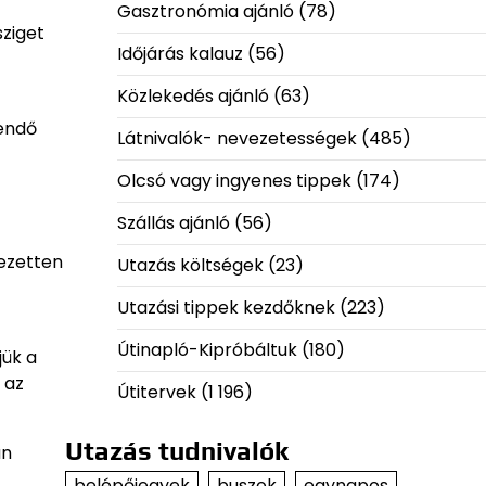
Gasztronómia ajánló
(78)
sziget
Időjárás kalauz
(56)
Közlekedés ajánló
(63)
gendő
Látnivalók- nevezetességek
(485)
Olcsó vagy ingyenes tippek
(174)
Szállás ajánló
(56)
jezetten
Utazás költségek
(23)
Utazási tippek kezdőknek
(223)
Útinapló-Kipróbáltuk
(180)
jük a
 az
Útitervek
(1 196)
Utazás tudnivalók
an
belépőjegyek
buszok
egynapos