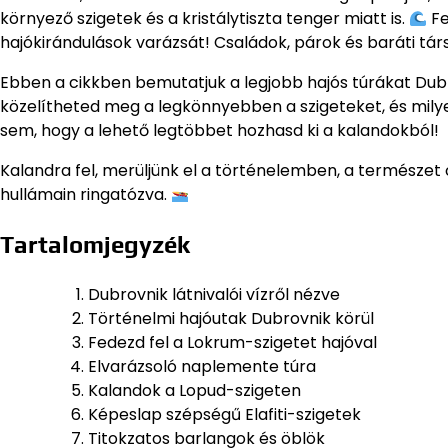
környező szigetek és a kristálytiszta tenger miatt is.
Fe
hajókirándulások varázsát! Családok, párok és baráti t
Ebben a cikkben bemutatjuk a legjobb hajós túrákat Dubr
közelítheted meg a legkönnyebben a szigeteket, és milye
sem, hogy a lehető legtöbbet hozhasd ki a kalandokból!
Kalandra fel, merüljünk el a történelemben, a természet
hullámain ringatózva.
Tartalomjegyzék
Dubrovnik látnivalói vízről nézve
Történelmi hajóutak Dubrovnik körül
Fedezd fel a Lokrum-szigetet hajóval
Elvarázsoló naplemente túra
Kalandok a Lopud-szigeten
Képeslap szépségű Elafiti-szigetek
Titokzatos barlangok és öblök