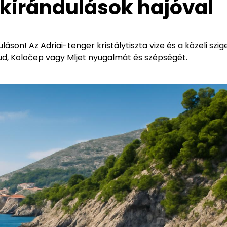
kirándulások hajóval
áson! Az Adriai-tenger kristálytiszta vize és a közeli szig
pud, Koločep vagy Mljet nyugalmát és szépségét.