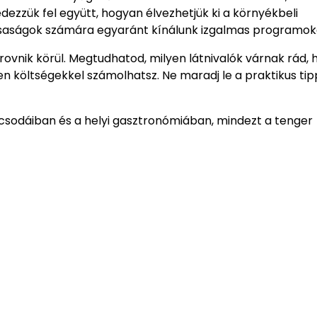
dezzük fel együtt, hogyan élvezhetjük ki a környékbeli
ársaságok számára egyaránt kínálunk izgalmas programok
ovnik körül. Megtudhatod, milyen látnivalók várnak rád,
n költségekkel számolhatsz. Ne maradj le a praktikus tip
 csodáiban és a helyi gasztronómiában, mindezt a tenger