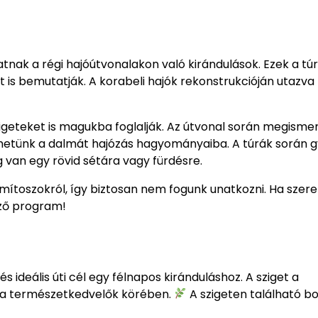
nak a régi hajóútvonalakon való kirándulások. Ezek a tú
is bemutatják. A korabeli hajók rekonstrukcióján utazva
szigeteket is magukba foglalják. Az útvonal során megisme
erhetünk a dalmát hajózás hagyományaiba. A túrák során 
g van egy rövid sétára vagy fürdésre.
mítoszokról, így biztosan nem fogunk unatkozni. Ha szere
ező program!
 ideális úti cél egy félnapos kiránduláshoz. A sziget a
ű a természetkedvelők körében.
A szigeten található b