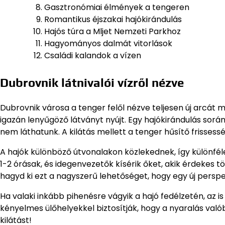
Gasztronómiai élmények a tengeren
Romantikus éjszakai hajókirándulás
Hajós túra a Mljet Nemzeti Parkhoz
Hagyományos dalmát vitorlások
Családi kalandok a vízen
Dubrovnik látnivalói vízről nézve
Dubrovnik városa a tenger felől nézve teljesen új arcát m
igazán lenyűgöző látványt nyújt. Egy hajókirándulás sorá
nem láthatunk. A kilátás mellett a tenger hűsítő frissessé
A hajók különböző útvonalakon közlekednek, így különféle
1-2 órásak, és idegenvezetők kísérik őket, akik érdekes 
hagyd ki ezt a nagyszerű lehetőséget, hogy egy új perspe
Ha valaki inkább pihenésre vágyik a hajó fedélzetén, az i
kényelmes ülőhelyekkel biztosítják, hogy a nyaralás való
kilátást!