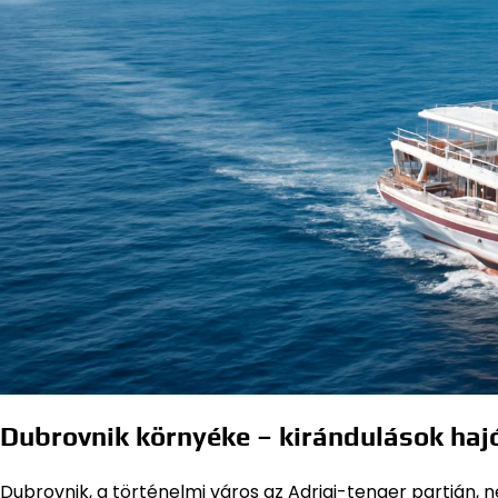
Dubrovnik környéke – kirándulások haj
Dubrovnik, a történelmi város az Adriai-tenger partján, 