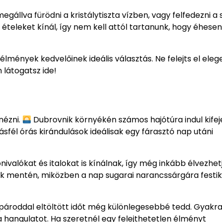
egállva fürödni a kristálytiszta vízben, vagy felfedezni a 
 ételeket kínál, így nem kell attól tartanunk, hogy éhesen
lmények kedvelőinek ideális választás. Ne felejts el ele
 látogatsz ide!
nézni.
Dubrovnik környékén számos hajótúra indul kife
fél órás kirándulások ideálisak egy fárasztó nap utáni
valókat és italokat is kínálnak, így még inkább élvezhet
ok mentén, miközben a nap sugarai narancssárgára festik
a pároddal eltöltött időt még különlegesebbé tedd. Gyakr
 hangulatot. Ha szeretnél egy felejthetetlen élményt