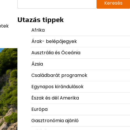
Keresés
Utazás tippek
etek
Afrika
Árak- belépőjegyek
Ausztrália és Óceánia
Ázsia
Családbarát programok
Egynapos kirándulások
Észak és dél Amerika
Európa
Gasztronómia ajánló