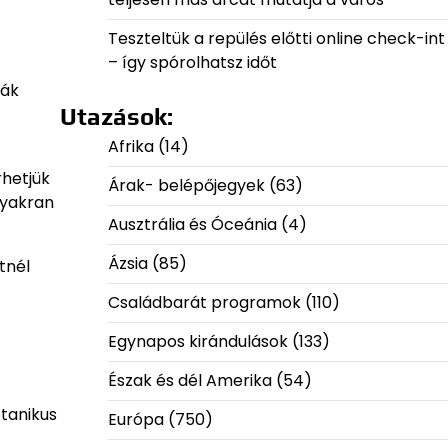
Teszteltük a repülés előtti online check-int
– így spórolhatsz időt
rák
Utazások:
Afrika
(14)
rhetjük
Árak- belépőjegyek
(63)
gyakran
Ausztrália és Óceánia
(4)
Ázsia
(85)
tnél
Családbarát programok
(110)
Egynapos kirándulások
(133)
Észak és dél Amerika
(54)
otanikus
Európa
(750)