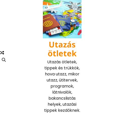
Skip
to
content
Utazás
ötletek
Utazás ötletek,
tippek és trükkök,
hova utazz, mikor
utazz, útitervek,
programok,
látnivalók,
bakancslistás
helyek, utazási
tippek kezdőknek.