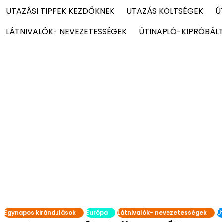
UTAZÁSI TIPPEK KEZDŐKNEK
UTAZÁS KÖLTSÉGEK
Ú
LÁTNIVALÓK- NEVEZETESSÉGEK
ÚTINAPLÓ-KIPRÓBÁL
Egynapos kirándulások
Európa
Látnivalók- nevezetességek
Ú