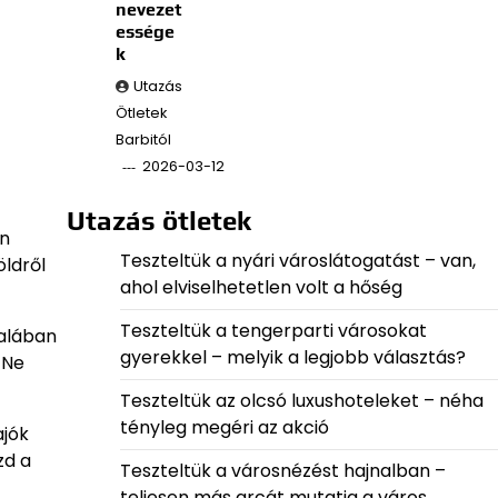
nevezet
essége
k
Utazás
Ötletek
Barbitól
2026-03-12
Utazás ötletek
en
Teszteltük a nyári városlátogatást – van,
öldről
ahol elviselhetetlen volt a hőség
Teszteltük a tengerparti városokat
talában
gyerekkel – melyik a legjobb választás?
Ne
Teszteltük az olcsó luxushoteleket – néha
tényleg megéri az akció
ajók
zd a
Teszteltük a városnézést hajnalban –
teljesen más arcát mutatja a város