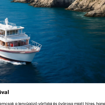
óval
nemcsak a lenyűgöző várfalai és óvárosa miatt híres, han