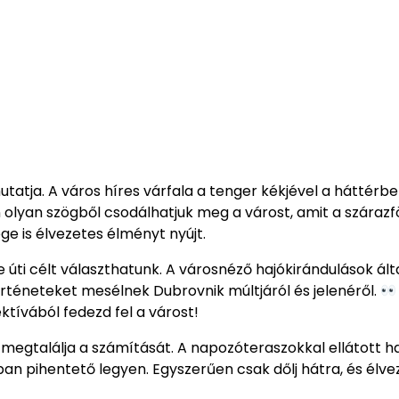
utatja. A város híres várfala a tenger kékjével a háttérb
n olyan szögből csodálhatjuk meg a várost, amit a szárazf
ge is élvezetes élményt nyújt.
 úti célt választhatunk. A városnéző hajókirándulások ál
történeteket mesélnek Dubrovnik múltjáról és jelenéről.
ktívából fedezd fel a várost!
s megtalálja a számítását. A napozóteraszokkal ellátott h
ban pihentető legyen. Egyszerűen csak dőlj hátra, és élve