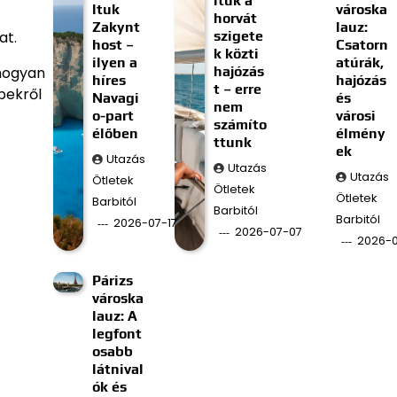
ltuk a
ltuk
városka
horvát
Zakynt
lauz:
szigete
at.
host –
Csatorn
k közti
ilyen a
atúrák,
hajózás
 hogyan
híres
hajózás
t – erre
pekről
Navagi
és
nem
o-part
városi
számíto
élőben
élmény
ttunk
ek
Utazás
Utazás
Utazás
Ötletek
Ötletek
Ötletek
Barbitól
Barbitól
Barbitól
2026-07-17
2026-07-07
2026-
Párizs
városka
lauz: A
legfont
osabb
látnival
ók és