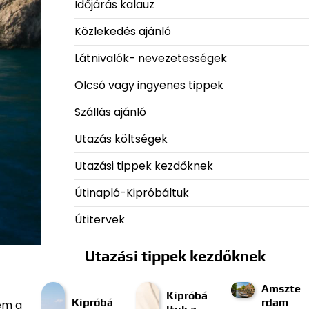
Időjárás kalauz
Közlekedés ajánló
Látnivalók- nevezetességek
Olcsó vagy ingyenes tippek
Szállás ajánló
Utazás költségek
Utazási tippek kezdőknek
Útinapló-Kipróbáltuk
Útitervek
Utazási tippek kezdőknek
Amszte
Kipróbá
Kipróbá
rdam
em a