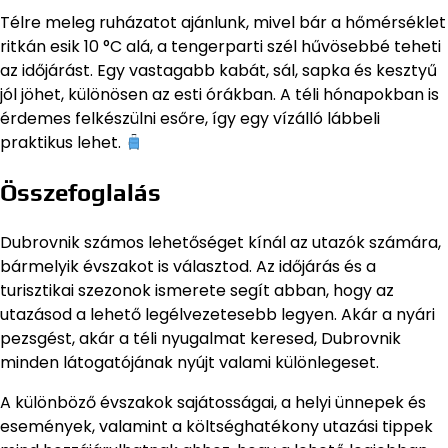
Télre meleg ruházatot ajánlunk, mivel bár a hőmérséklet
ritkán esik 10 °C alá, a tengerparti szél hűvösebbé teheti
az időjárást. Egy vastagabb kabát, sál, sapka és kesztyű
jól jöhet, különösen az esti órákban. A téli hónapokban is
érdemes felkészülni esőre, így egy vízálló lábbeli
praktikus lehet.
Összefoglalás
Dubrovnik számos lehetőséget kínál az utazók számára,
bármelyik évszakot is választod. Az időjárás és a
turisztikai szezonok ismerete segít abban, hogy az
utazásod a lehető legélvezetesebb legyen. Akár a nyári
pezsgést, akár a téli nyugalmat keresed, Dubrovnik
minden látogatójának nyújt valami különlegeset.
A különböző évszakok sajátosságai, a helyi ünnepek és
események, valamint a költséghatékony utazási tippek