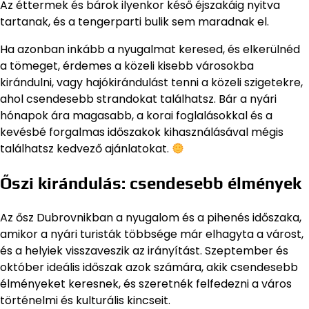
Az éttermek és bárok ilyenkor késő éjszakáig nyitva
tartanak, és a tengerparti bulik sem maradnak el.
Ha azonban inkább a nyugalmat keresed, és elkerülnéd
a tömeget, érdemes a közeli kisebb városokba
kirándulni, vagy hajókirándulást tenni a közeli szigetekre,
ahol csendesebb strandokat találhatsz. Bár a nyári
hónapok ára magasabb, a korai foglalásokkal és a
kevésbé forgalmas időszakok kihasználásával mégis
találhatsz kedvező ajánlatokat.
Őszi kirándulás: csendesebb élmények
Az ősz Dubrovnikban a nyugalom és a pihenés időszaka,
amikor a nyári turisták többsége már elhagyta a várost,
és a helyiek visszaveszik az irányítást. Szeptember és
október ideális időszak azok számára, akik csendesebb
élményeket keresnek, és szeretnék felfedezni a város
történelmi és kulturális kincseit.