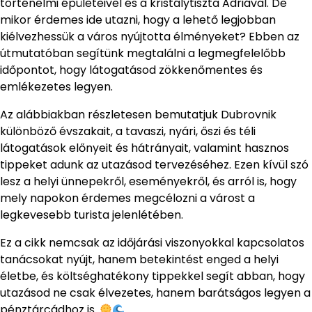
történelmi épületeivel és a kristálytiszta Adriával. De
mikor érdemes ide utazni, hogy a lehető legjobban
kiélvezhessük a város nyújtotta élményeket? Ebben az
útmutatóban segítünk megtalálni a legmegfelelőbb
időpontot, hogy látogatásod zökkenőmentes és
emlékezetes legyen.
Az alábbiakban részletesen bemutatjuk Dubrovnik
különböző évszakait, a tavaszi, nyári, őszi és téli
látogatások előnyeit és hátrányait, valamint hasznos
tippeket adunk az utazásod tervezéséhez. Ezen kívül szó
lesz a helyi ünnepekről, eseményekről, és arról is, hogy
mely napokon érdemes megcélozni a várost a
legkevesebb turista jelenlétében.
Ez a cikk nemcsak az időjárási viszonyokkal kapcsolatos
tanácsokat nyújt, hanem betekintést enged a helyi
életbe, és költséghatékony tippekkel segít abban, hogy
utazásod ne csak élvezetes, hanem barátságos legyen a
pénztárcádhoz is.