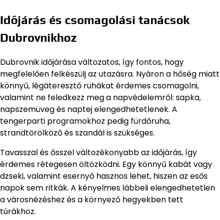
Időjárás és csomagolási tanácsok
Dubrovnikhoz
Dubrovnik időjárása változatos, így fontos, hogy
megfelelően felkészülj az utazásra. Nyáron a hőség miatt
könnyű, légáteresztő ruhákat érdemes csomagolni,
valamint ne feledkezz meg a napvédelemről: sapka,
napszemüveg és naptej elengedhetetlenek. A
tengerparti programokhoz pedig fürdőruha,
strandtörölköző és szandál is szükséges.
Tavasszal és ősszel változékonyabb az időjárás, így
érdemes rétegesen öltözködni. Egy könnyű kabát vagy
dzseki, valamint esernyő hasznos lehet, hiszen az esős
napok sem ritkák. A kényelmes lábbeli elengedhetetlen
a városnézéshez és a környező hegyekben tett
túrákhoz.