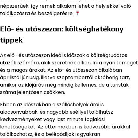
népszerűek, így remek alkalom lehet a helyiekkel való
találkozásra és beszélgetésre.
Elő- és utószezon: költséghatékony
tippek
Az elő- és utószezon ideális időszak a költségtudatos
utazók számára, akik szeretnék elkerülni a nyári tömeget
és a magas árakat. Az elő- és utószezon általában
áprilistól júniusig, illetve szeptembertől októberig tart,
amikor az időjárás még mindig kellemes, de a turisták
száma jelentősen csökken.
Ebben az időszakban a szálláshelyek árai is
alacsonyabbak, és nagyobb eséllyel találhatsz
kedvezményeket vagy last minute foglalási
lehetőségeket. Az éttermekben is kedvezőbb árakkal
találkozhatsz, és a belépődíjak is gyakran