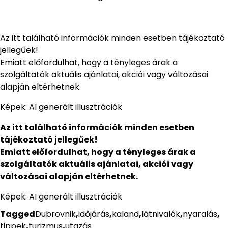
Az itt található információk minden esetben tájékoztató
jellegűek!
Emiatt előfordulhat, hogy a tényleges árak a
szolgáltatók aktuális ajánlatai, akciói vagy változásai
alapján eltérhetnek.
Képek: AI generált illusztrációk
Az itt található információk minden esetben
tájékoztató jellegűek!
Emiatt előfordulhat, hogy a tényleges árak a
szolgáltatók aktuális ajánlatai, akciói vagy
változásai alapján eltérhetnek.
Képek: AI generált illusztrációk
Tagged
Dubrovnik
,
időjárás
,
kaland
,
látnivalók
,
nyaralás
,
tippek
,
turizmus
,
utazás