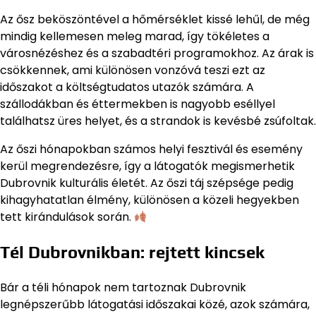
Az ősz beköszöntével a hőmérséklet kissé lehűl, de még
mindig kellemesen meleg marad, így tökéletes a
városnézéshez és a szabadtéri programokhoz. Az árak is
csökkennek, ami különösen vonzóvá teszi ezt az
időszakot a költségtudatos utazók számára. A
szállodákban és éttermekben is nagyobb eséllyel
találhatsz üres helyet, és a strandok is kevésbé zsúfoltak.
Az őszi hónapokban számos helyi fesztivál és esemény
kerül megrendezésre, így a látogatók megismerhetik
Dubrovnik kulturális életét. Az őszi táj szépsége pedig
kihagyhatatlan élmény, különösen a közeli hegyekben
tett kirándulások során.
Tél Dubrovnikban: rejtett kincsek
Bár a téli hónapok nem tartoznak Dubrovnik
legnépszerűbb látogatási időszakai közé, azok számára,