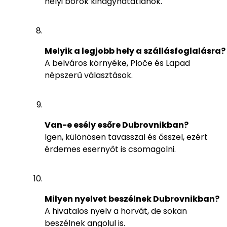
helyi borok kihagyhatatlanok.
Melyik a legjobb hely a szállásfoglalásra?
A belváros környéke, Ploče és Lapad
népszerű választások.
Van-e esély esőre Dubrovnikban?
Igen, különösen tavasszal és ősszel, ezért
érdemes esernyőt is csomagolni.
Milyen nyelvet beszélnek Dubrovnikban?
A hivatalos nyelv a horvát, de sokan
beszélnek angolul is.