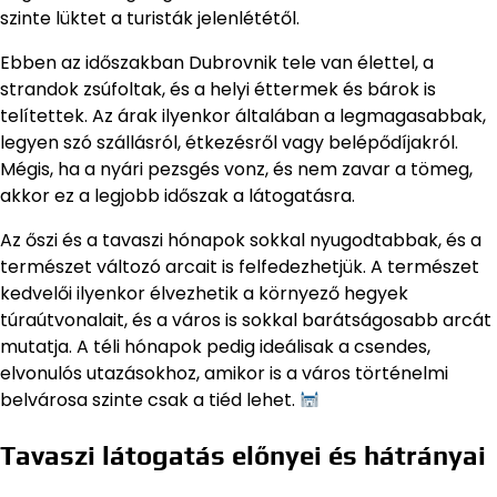
szinte lüktet a turisták jelenlététől.
Ebben az időszakban Dubrovnik tele van élettel, a
strandok zsúfoltak, és a helyi éttermek és bárok is
telítettek. Az árak ilyenkor általában a legmagasabbak,
legyen szó szállásról, étkezésről vagy belépődíjakról.
Mégis, ha a nyári pezsgés vonz, és nem zavar a tömeg,
akkor ez a legjobb időszak a látogatásra.
Az őszi és a tavaszi hónapok sokkal nyugodtabbak, és a
természet változó arcait is felfedezhetjük. A természet
kedvelői ilyenkor élvezhetik a környező hegyek
túraútvonalait, és a város is sokkal barátságosabb arcát
mutatja. A téli hónapok pedig ideálisak a csendes,
elvonulós utazásokhoz, amikor is a város történelmi
belvárosa szinte csak a tiéd lehet.
Tavaszi látogatás előnyei és hátrányai