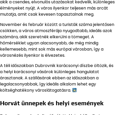
akik a csendes, elvonulós utazásokat kedvelik, különleges
élményeket nyújt. A város ilyenkor teljesen más arcát
mutatja, amit csak kevesen tapasztalnak meg.
November és február között a turisták száma jelentősen
csökken, a város atmoszférája nyugodtabb, ideális azok
számára, akik szeretnék elkerülni a tömeget. A
hőmérséklet ugyan alacsonyabb, de még mindig
kellemesebb, mint sok más európai városban, így a
városnézés ilyenkor is élvezetes.
A téli időszakban Dubrovnik karácsonyi díszbe öltözik, és
a helyi karácsonyi vásárok különleges hangulatot
árasztanak. A szállásárak ebben az időszakban a
legalacsonyabbak, így ideális alkalom lehet egy
költséghatékony városlátogatásra.
Horvát ünnepek és helyi események