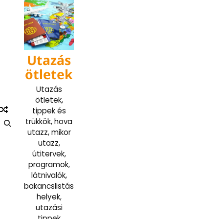
Skip
to
content
Utazás
ötletek
Utazás
ötletek,
tippek és
trükkök, hova
utazz, mikor
utazz,
útitervek,
programok,
látnivalók,
bakancslistás
helyek,
utazási
tippek