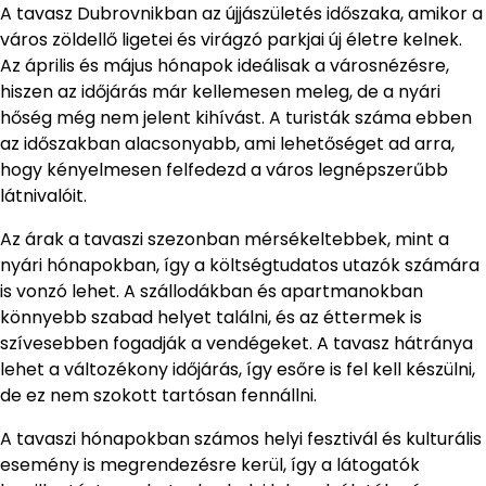
A tavasz Dubrovnikban az újjászületés időszaka, amikor a
város zöldellő ligetei és virágzó parkjai új életre kelnek.
Az április és május hónapok ideálisak a városnézésre,
hiszen az időjárás már kellemesen meleg, de a nyári
hőség még nem jelent kihívást. A turisták száma ebben
az időszakban alacsonyabb, ami lehetőséget ad arra,
hogy kényelmesen felfedezd a város legnépszerűbb
látnivalóit.
Az árak a tavaszi szezonban mérsékeltebbek, mint a
nyári hónapokban, így a költségtudatos utazók számára
is vonzó lehet. A szállodákban és apartmanokban
könnyebb szabad helyet találni, és az éttermek is
szívesebben fogadják a vendégeket. A tavasz hátránya
lehet a változékony időjárás, így esőre is fel kell készülni,
de ez nem szokott tartósan fennállni.
A tavaszi hónapokban számos helyi fesztivál és kulturális
esemény is megrendezésre kerül, így a látogatók