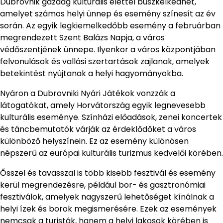
Dubrovnik gazdag kulturális élettel büszkélkedhet,
amelyet számos helyi ünnep és esemény színesít az év
során. Az egyik legkiemelkedőbb esemény a februárban
megrendezett Szent Balázs Napja, a város
védőszentjének ünnepe. Ilyenkor a város központjában
felvonulások és vallási szertartások zajlanak, amelyek
betekintést nyújtanak a helyi hagyományokba.
Nyáron a Dubrovniki Nyári Játékok vonzzák a
látogatókat, amely Horvátország egyik legnevesebb
kulturális eseménye. Színházi előadások, zenei koncertek
és táncbemutatók várják az érdeklődőket a város
különböző helyszínein. Ez az esemény különösen
népszerű az európai kulturális turizmus kedvelői körében.
Ősszel és tavasszal is több kisebb fesztivál és esemény
kerül megrendezésre, például bor- és gasztronómiai
fesztiválok, amelyek nagyszerű lehetőséget kínálnak a
helyi ízek és borok megismerésére. Ezek az események
nemcsak a turisták, hanem a helyi lakosok körében is