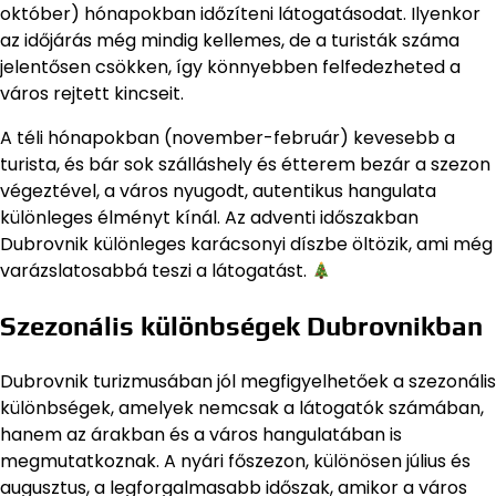
október) hónapokban időzíteni látogatásodat. Ilyenkor
az időjárás még mindig kellemes, de a turisták száma
jelentősen csökken, így könnyebben felfedezheted a
város rejtett kincseit.
A téli hónapokban (november-február) kevesebb a
turista, és bár sok szálláshely és étterem bezár a szezon
végeztével, a város nyugodt, autentikus hangulata
különleges élményt kínál. Az adventi időszakban
Dubrovnik különleges karácsonyi díszbe öltözik, ami még
varázslatosabbá teszi a látogatást.
Szezonális különbségek Dubrovnikban
Dubrovnik turizmusában jól megfigyelhetőek a szezonális
különbségek, amelyek nemcsak a látogatók számában,
hanem az árakban és a város hangulatában is
megmutatkoznak. A nyári főszezon, különösen július és
augusztus, a legforgalmasabb időszak, amikor a város