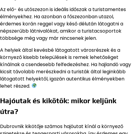
Az elő- és utószezon is ideális időszak a turistamentes
élményekhez. Ha azonban a főszezonban utazol,
érdemes korán reggel vagy késő délután látogatni a
népszerűbb látnivalókat, amikor a turistacsoportok
többsége még vagy már nincsenek jelen.
A helyiek által kevésbé látogatott városrészek és a
környező kisebb települések is remek lehetőséget
kínálnak a csendesebb felfedezéshez. Ha hajlandó vagy
kicsit távolabb merészkedni a turisták által leginkább
látogatott helyektől, igazán autentikus élményekben
lehet részed.
Hajóutak és kikötők: mikor keljünk
útra?
Dubrovnik kikötője számos hajóutat kínál a környező
szigetekre és tengerparti városokba, így érdemes egy