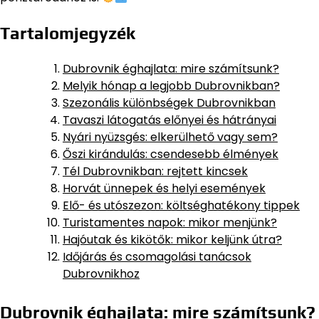
Tartalomjegyzék
Dubrovnik éghajlata: mire számítsunk?
Melyik hónap a legjobb Dubrovnikban?
Szezonális különbségek Dubrovnikban
Tavaszi látogatás előnyei és hátrányai
Nyári nyüzsgés: elkerülhető vagy sem?
Őszi kirándulás: csendesebb élmények
Tél Dubrovnikban: rejtett kincsek
Horvát ünnepek és helyi események
Elő- és utószezon: költséghatékony tippek
Turistamentes napok: mikor menjünk?
Hajóutak és kikötők: mikor keljünk útra?
Időjárás és csomagolási tanácsok
Dubrovnikhoz
Dubrovnik éghajlata: mire számítsunk?