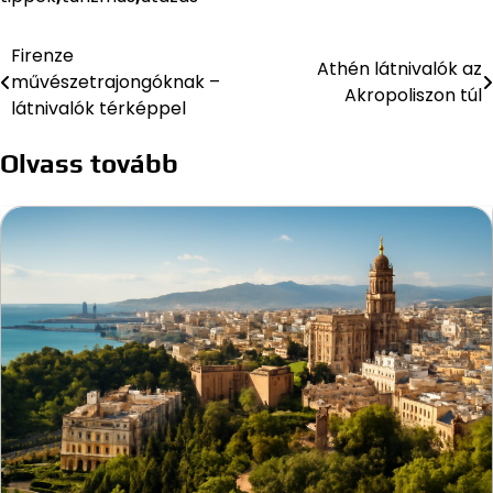
Firenze
Bejegyzés
Athén látnivalók az
művészetrajongóknak –
Akropoliszon túl
navigáció
látnivalók térképpel
Olvass tovább