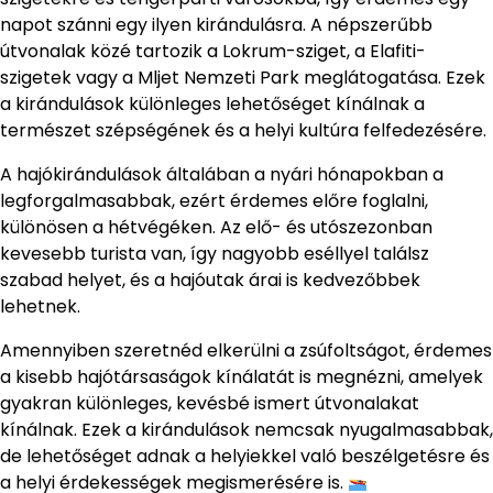
napot szánni egy ilyen kirándulásra. A népszerűbb
útvonalak közé tartozik a Lokrum-sziget, a Elafiti-
szigetek vagy a Mljet Nemzeti Park meglátogatása. Ezek
a kirándulások különleges lehetőséget kínálnak a
természet szépségének és a helyi kultúra felfedezésére.
A hajókirándulások általában a nyári hónapokban a
legforgalmasabbak, ezért érdemes előre foglalni,
különösen a hétvégéken. Az elő- és utószezonban
kevesebb turista van, így nagyobb eséllyel találsz
szabad helyet, és a hajóutak árai is kedvezőbbek
lehetnek.
Amennyiben szeretnéd elkerülni a zsúfoltságot, érdemes
a kisebb hajótársaságok kínálatát is megnézni, amelyek
gyakran különleges, kevésbé ismert útvonalakat
kínálnak. Ezek a kirándulások nemcsak nyugalmasabbak,
de lehetőséget adnak a helyiekkel való beszélgetésre és
a helyi érdekességek megismerésére is.