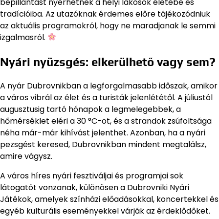
bepillantást nyerhetnek a helyi lakosok életébe és
tradícióiba. Az utazóknak érdemes előre tájékozódniuk
az aktuális programokról, hogy ne maradjanak le semmi
izgalmasról.
Nyári nyüzsgés: elkerülhető vagy sem?
A nyár Dubrovnikban a legforgalmasabb időszak, amikor
a város vibrál az élet és a turisták jelenlététől. A júliustól
augusztusig tartó hónapok a legmelegebbek, a
hőmérséklet eléri a 30 °C-ot, és a strandok zsúfoltsága
néha már-már kihívást jelenthet. Azonban, ha a nyári
pezsgést keresed, Dubrovnikban mindent megtalálsz,
amire vágysz.
A város híres nyári fesztiváljai és programjai sok
látogatót vonzanak, különösen a Dubrovniki Nyári
Játékok, amelyek színházi előadásokkal, koncertekkel és
egyéb kulturális eseményekkel várják az érdeklődőket.