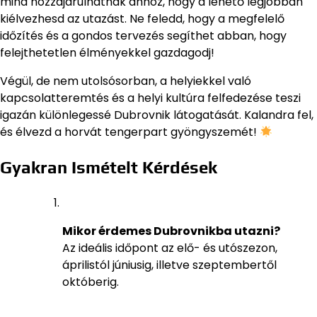
mind hozzájárulhatnak ahhoz, hogy a lehető legjobban
kiélvezhesd az utazást. Ne feledd, hogy a megfelelő
időzítés és a gondos tervezés segíthet abban, hogy
felejthetetlen élményekkel gazdagodj!
Végül, de nem utolsósorban, a helyiekkel való
kapcsolatteremtés és a helyi kultúra felfedezése teszi
igazán különlegessé Dubrovnik látogatását. Kalandra fel,
és élvezd a horvát tengerpart gyöngyszemét!
Gyakran Ismételt Kérdések
Mikor érdemes Dubrovnikba utazni?
Az ideális időpont az elő- és utószezon,
áprilistól júniusig, illetve szeptembertől
októberig.