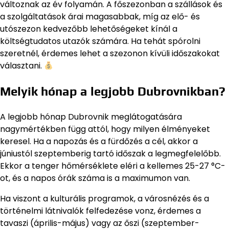
változnak az év folyamán. A főszezonban a szállások és
a szolgáltatások árai magasabbak, míg az elő- és
utószezon kedvezőbb lehetőségeket kínál a
költségtudatos utazók számára. Ha tehát spórolni
szeretnél, érdemes lehet a szezonon kívüli időszakokat
választani.
Melyik hónap a legjobb Dubrovnikban?
A legjobb hónap Dubrovnik meglátogatására
nagymértékben függ attól, hogy milyen élményeket
keresel. Ha a napozás és a fürdőzés a cél, akkor a
júniustól szeptemberig tartó időszak a legmegfelelőbb.
Ekkor a tenger hőmérséklete eléri a kellemes 25-27 °C-
ot, és a napos órák száma is a maximumon van.
Ha viszont a kulturális programok, a városnézés és a
történelmi látnivalók felfedezése vonz, érdemes a
tavaszi (április-május) vagy az őszi (szeptember-