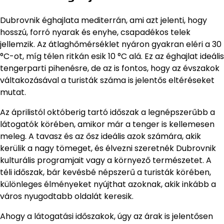
Dubrovnik éghajlata mediterrán, ami azt jelenti, hogy
hosszú, forró nyarak és enyhe, csapadékos telek
jellemzik. Az átlaghőmérséklet nyáron gyakran eléri a 30
°C-ot, míg télen ritkán esik 10 °C alá. Ez az éghajlat ideális
tengerparti pihenésre, de az is fontos, hogy az évszakok
váltakozásával a turisták száma is jelentős eltéréseket
mutat.
Az áprilistól októberig tartó időszak a legnépszerűbb a
látogatók körében, amikor már a tenger is kellemesen
meleg. A tavasz és az ősz ideális azok számára, akik
kerülik a nagy tömeget, és élvezni szeretnék Dubrovnik
kulturális programjait vagy a környező természetet. A
téli időszak, bár kevésbé népszerű a turisták körében,
különleges élményeket nyújthat azoknak, akik inkább a
város nyugodtabb oldalát keresik.
Ahogy a látogatási időszakok, úgy az árak is jelentősen