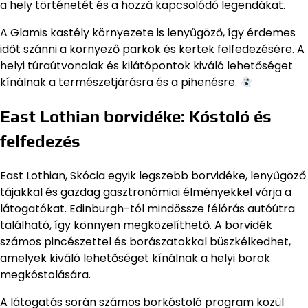
a hely történetét és a hozzá kapcsolódó legendákat.
A Glamis kastély környezete is lenyűgöző, így érdemes
időt szánni a környező parkok és kertek felfedezésére. A
helyi túraútvonalak és kilátópontok kiváló lehetőséget
kínálnak a természetjárásra és a pihenésre.
East Lothian borvidéke: Kóstoló és
felfedezés
East Lothian, Skócia egyik legszebb borvidéke, lenyűgöző
tájakkal és gazdag gasztronómiai élményekkel várja a
látogatókat. Edinburgh-tól mindössze félórás autóútra
található, így könnyen megközelíthető. A borvidék
számos pincészettel és borászatokkal büszkélkedhet,
amelyek kiváló lehetőséget kínálnak a helyi borok
megkóstolására.
A látogatás során számos borkóstoló program közül