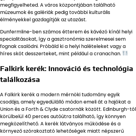
megfigyelheted. A város központjában található
múzeumok és galériák pedig további kulturális
élményekkel gazdagítják az utazást.
Dunfermline-ben számos étterem és kávézó kínál helyi
specialitásokat, így a gasztronómia szerelmesei sem
fognak csalódni. Próbáld ki a helyi halételeket vagy a
híres skót desszerteket, mint például a cranachan.
Falkirk kerék: Innováció és technológia
találkozása
A Falkirk kerék a modern mérnöki tudomány egyik
csodája, amely egyedülálló módon emeli át a hajókat a
Union és a Forth & Clyde csatornák között. Edinburgh-tól
körülbelül 40 perces autóútra található, így könnyen
megközelíthető. A kerék látványos működése és a
környező szórakoztató lehetőségek miatt népszerű