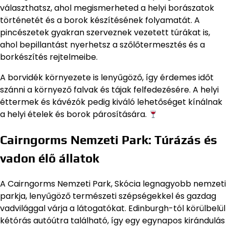
választhatsz, ahol megismerheted a helyi borászatok
történetét és a borok készítésének folyamatát. A
pincészetek gyakran szerveznek vezetett túrákat is,
ahol bepillantást nyerhetsz a szőlőtermesztés és a
borkészítés rejtelmeibe.
A borvidék környezete is lenyűgöző, így érdemes időt
szánni a környező falvak és tájak felfedezésére. A helyi
éttermek és kávézók pedig kiváló lehetőséget kínálnak
a helyi ételek és borok párosítására.
Cairngorms Nemzeti Park: Túrázás és
vadon élő állatok
A Cairngorms Nemzeti Park, Skócia legnagyobb nemzeti
parkja, lenyűgöző természeti szépségekkel és gazdag
vadvilággal várja a látogatókat. Edinburgh-tól körülbelül
kétórás autóútra található, így egy egynapos kirándulás