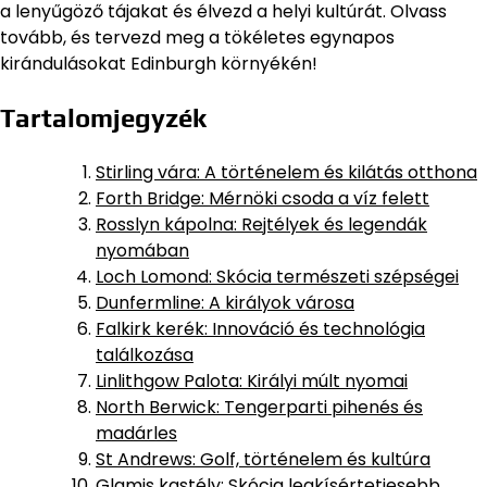
a lenyűgöző tájakat és élvezd a helyi kultúrát. Olvass
tovább, és tervezd meg a tökéletes egynapos
kirándulásokat Edinburgh környékén!
Tartalomjegyzék
Stirling vára: A történelem és kilátás otthona
Forth Bridge: Mérnöki csoda a víz felett
Rosslyn kápolna: Rejtélyek és legendák
nyomában
Loch Lomond: Skócia természeti szépségei
Dunfermline: A királyok városa
Falkirk kerék: Innováció és technológia
találkozása
Linlithgow Palota: Királyi múlt nyomai
North Berwick: Tengerparti pihenés és
madárles
St Andrews: Golf, történelem és kultúra
Glamis kastély: Skócia legkísértetiesebb