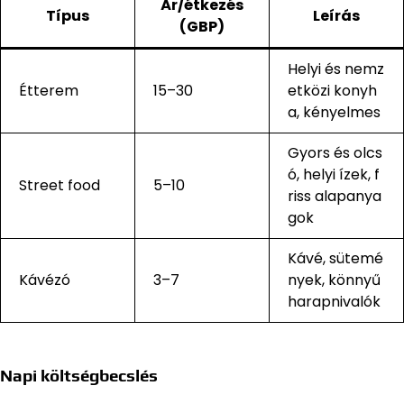
Ár/étkezés
Típus
Leírás
(GBP)
Helyi és nemz
Étterem
15–30
etközi konyh
a, kényelmes
Gyors és olcs
ó, helyi ízek, f
Street food
5–10
riss alapanya
gok
Kávé, sütemé
Kávézó
3–7
nyek, könnyű
harapnivalók
Napi költségbecslés