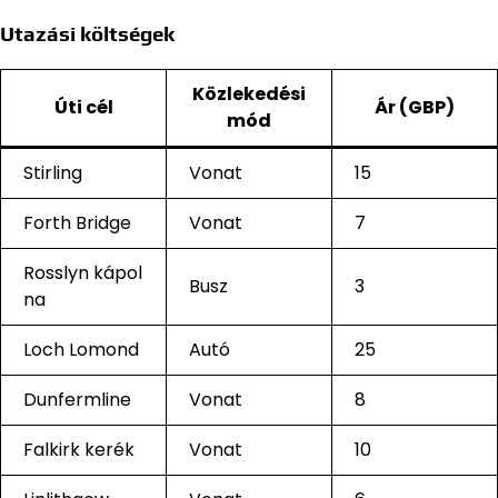
Utazási költségek
Közlekedési
Úti cél
Ár (GBP)
mód
Stirling
Vonat
15
Forth Bridge
Vonat
7
Rosslyn kápol
Busz
3
na
Loch Lomond
Autó
25
Dunfermline
Vonat
8
Falkirk kerék
Vonat
10