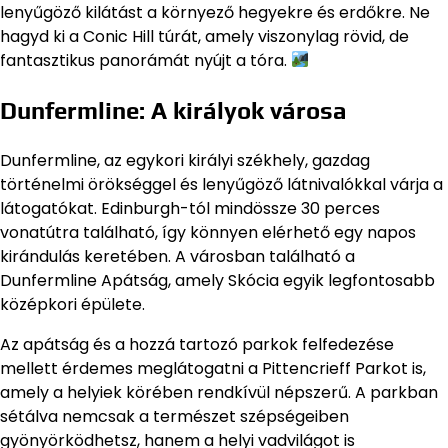
lenyűgöző kilátást a környező hegyekre és erdőkre. Ne
hagyd ki a Conic Hill túrát, amely viszonylag rövid, de
fantasztikus panorámát nyújt a tóra.
Dunfermline: A királyok városa
Dunfermline, az egykori királyi székhely, gazdag
történelmi örökséggel és lenyűgöző látnivalókkal várja a
látogatókat. Edinburgh-tól mindössze 30 perces
vonatútra található, így könnyen elérhető egy napos
kirándulás keretében. A városban található a
Dunfermline Apátság, amely Skócia egyik legfontosabb
középkori épülete.
Az apátság és a hozzá tartozó parkok felfedezése
mellett érdemes meglátogatni a Pittencrieff Parkot is,
amely a helyiek körében rendkívül népszerű. A parkban
sétálva nemcsak a természet szépségeiben
gyönyörködhetsz, hanem a helyi vadvilágot is