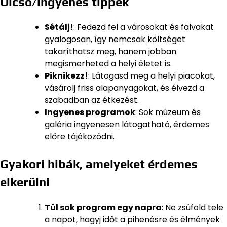
Olcsó/ingyenes tippek
Sétálj!
: Fedezd fel a városokat és falvakat
gyalogosan, így nemcsak költséget
takaríthatsz meg, hanem jobban
megismerheted a helyi életet is.
Piknikezz!
: Látogasd meg a helyi piacokat,
vásárolj friss alapanyagokat, és élvezd a
szabadban az étkezést.
Ingyenes programok
: Sok múzeum és
galéria ingyenesen látogatható, érdemes
előre tájékozódni.
Gyakori hibák, amelyeket érdemes
elkerülni
Túl sok program egy napra
: Ne zsúfold tele
a napot, hagyj időt a pihenésre és élmények