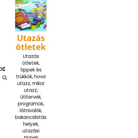
Skip
to
content
Utazás
ötletek
Utazás
ötletek,
tippek és
trükkök, hova
utazz, mikor
utazz,
útitervek,
programok,
látnivalók,
bakancslistás
helyek,
utazási
tippek