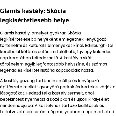
Glamis kastély: Skócia
legkísértetiesebb helye
Glamis kastély, amelyet gyakran Skócia
legkísértetiesebb helyeként emlegetnek, lenyűgöző
történelmi és kulturális élményeket kínál. Edinburgh-tól
körülbelül kétórás autóútra található, így egy kalandos
nap keretében felfedezhető. A kastély a skót
történelem egyik legfontosabb helyszíne, és számos
legenda és kísértethistória kapcsolódik hozzá.
A kastély gazdag történelmi múltja és lenyűgöző
építészete mellett gyönyörű parkok és kertek is várják a
látogatókat. Fedezd fel a kastély termeit, ahol
betekintést nyerhetsz a középkori és újkori királyi élet
mindennapjaiba. A kastélyhoz tartozó kiállítások és
tárlatvezetések során még mélyebben megismerheted