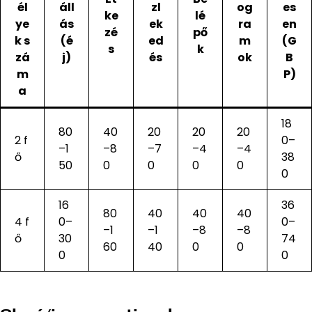
él
áll
zl
og
es
ke
lé
ye
ás
ek
ra
en
zé
pő
k s
(é
ed
m
(G
s
k
zá
j)
és
ok
B
m
P)
a
18
80
40
20
20
20
2 f
0–
–1
–8
–7
–4
–4
ő
38
50
0
0
0
0
0
16
36
80
40
40
40
4 f
0–
0–
–1
–1
–8
–8
ő
30
74
60
40
0
0
0
0