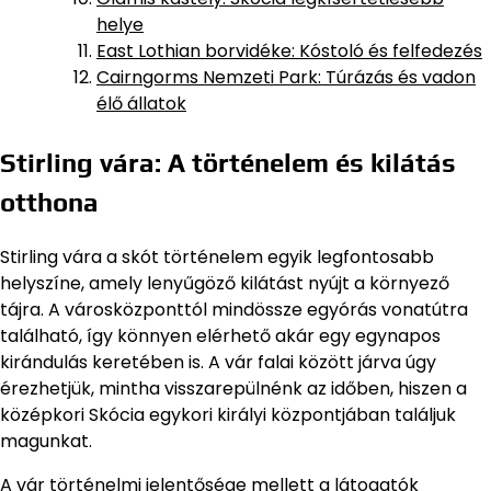
helye
East Lothian borvidéke: Kóstoló és felfedezés
Cairngorms Nemzeti Park: Túrázás és vadon
élő állatok
Stirling vára: A történelem és kilátás
otthona
Stirling vára a skót történelem egyik legfontosabb
helyszíne, amely lenyűgöző kilátást nyújt a környező
tájra. A városközponttól mindössze egyórás vonatútra
található, így könnyen elérhető akár egy egynapos
kirándulás keretében is. A vár falai között járva úgy
érezhetjük, mintha visszarepülnénk az időben, hiszen a
középkori Skócia egykori királyi központjában találjuk
magunkat.
A vár történelmi jelentősége mellett a látogatók