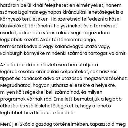
határain belül kínál felejthetetlen élményeket, hanem
számos izgalmas egynapos kirándulási lehetőséget is a
környező területeken. Ha szeretnéd felfedezni a közeli
látnivalókat, történelmi helyszíneket és a természet
csodáit, akkor ez a városkalauz segít eligazodni a
legjobbak között. Akár történelemrajongó,
természetkedvelő vagy kalandvágyó utazó vagy,
Edinburgh környéke mindenki számára tartogat valamit.
Az alábbi cikkben részletesen bemutatjuk a
legérdekesebb kirándulási célpontokat, sok hasznos
tippet és tanácsot adva az utazásod megszervezéséhez.
Megtudhatod, hogyan juthatsz el ezekre a helyekre,
milyen költségekkel kell számolnod, és milyen
programok várnak rád. Emellett bemutatjuk a legjobb
étkezési és szálláslehetőségeket is, hogy a lehető
legtöbbet hozd ki az utazásodból.
Merülj el Skócia gazdag történelmében, tapasztald meg