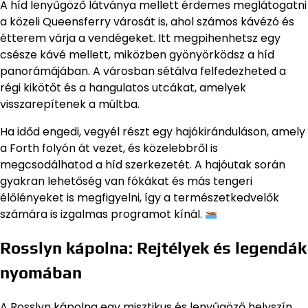
A híd lenyűgöző látványa mellett érdemes meglátogatni
a közeli Queensferry városát is, ahol számos kávézó és
étterem várja a vendégeket. Itt megpihenhetsz egy
csésze kávé mellett, miközben gyönyörködsz a híd
panorámájában. A városban sétálva felfedezheted a
régi kikötőt és a hangulatos utcákat, amelyek
visszarepítenek a múltba.
Ha időd engedi, vegyél részt egy hajókiránduláson, amely
a Forth folyón át vezet, és közelebbről is
megcsodálhatod a híd szerkezetét. A hajóutak során
gyakran lehetőség van fókákat és más tengeri
élőlényeket is megfigyelni, így a természetkedvelők
számára is izgalmas programot kínál.
Rosslyn kápolna: Rejtélyek és legendák
nyomában
A Rosslyn kápolna egy misztikus és lenyűgöző helyszín,