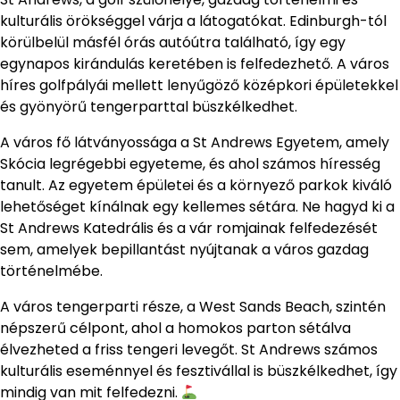
kulturális örökséggel várja a látogatókat. Edinburgh-tól
körülbelül másfél órás autóútra található, így egy
egynapos kirándulás keretében is felfedezhető. A város
híres golfpályái mellett lenyűgöző középkori épületekkel
és gyönyörű tengerparttal büszkélkedhet.
A város fő látványossága a St Andrews Egyetem, amely
Skócia legrégebbi egyeteme, és ahol számos híresség
tanult. Az egyetem épületei és a környező parkok kiváló
lehetőséget kínálnak egy kellemes sétára. Ne hagyd ki a
St Andrews Katedrális és a vár romjainak felfedezését
sem, amelyek bepillantást nyújtanak a város gazdag
történelmébe.
A város tengerparti része, a West Sands Beach, szintén
népszerű célpont, ahol a homokos parton sétálva
élvezheted a friss tengeri levegőt. St Andrews számos
kulturális eseménnyel és fesztivállal is büszkélkedhet, így
mindig van mit felfedezni.