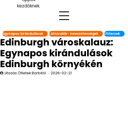
kezdőknek.
Egynapos kirándulások
Látnivalók- nevezetességek
Útitervek
Edinburgh városkalauz:
Egynapos kirándulások
Edinburgh környékén
Utazás Ötletek Barbitól
2026-02-21