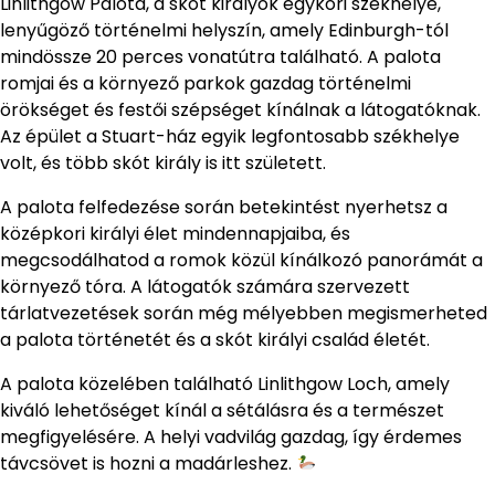
Linlithgow Palota, a skót királyok egykori székhelye,
lenyűgöző történelmi helyszín, amely Edinburgh-tól
mindössze 20 perces vonatútra található. A palota
romjai és a környező parkok gazdag történelmi
örökséget és festői szépséget kínálnak a látogatóknak.
Az épület a Stuart-ház egyik legfontosabb székhelye
volt, és több skót király is itt született.
A palota felfedezése során betekintést nyerhetsz a
középkori királyi élet mindennapjaiba, és
megcsodálhatod a romok közül kínálkozó panorámát a
környező tóra. A látogatók számára szervezett
tárlatvezetések során még mélyebben megismerheted
a palota történetét és a skót királyi család életét.
A palota közelében található Linlithgow Loch, amely
kiváló lehetőséget kínál a sétálásra és a természet
megfigyelésére. A helyi vadvilág gazdag, így érdemes
távcsövet is hozni a madárleshez.