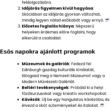
feldolgozására.
Időjárás figyelmen kívül hagyása
:
Skóciában az időjárás gyorsan változhat,
mindig legyen nálad esőkabát vagy ernyő.
Előzetes foglalás hiánya
: Népszerű
helyeken érdemes előre foglalni, hogy
elkerüld a csalódást.
Esős napokra ajánlott programok
Múzeumok és galériák
: Fedezd fel
Edinburgh gazdag kulturális kínálatát,
látogasd meg a Nemzeti Múzeumot vagy a
Modern Művészeti Galériát.
Beltéri tevékenységek
: Próbáld ki a helyi
főzőkurzusokat vagy kreatív workshopokat.
Kávézók
: Ülj be egy hangulatos kávézóba, és
élvezd a skót süteményeket és italokat.