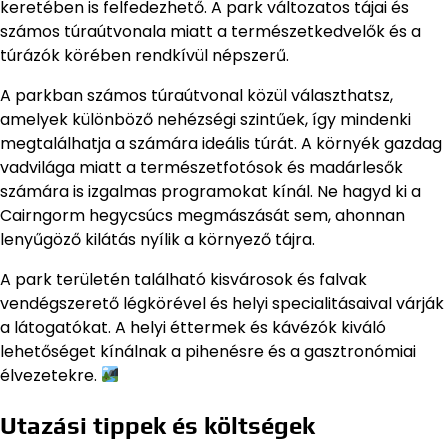
keretében is felfedezhető. A park változatos tájai és
számos túraútvonala miatt a természetkedvelők és a
túrázók körében rendkívül népszerű.
A parkban számos túraútvonal közül választhatsz,
amelyek különböző nehézségi szintűek, így mindenki
megtalálhatja a számára ideális túrát. A környék gazdag
vadvilága miatt a természetfotósok és madárlesők
számára is izgalmas programokat kínál. Ne hagyd ki a
Cairngorm hegycsúcs megmászását sem, ahonnan
lenyűgöző kilátás nyílik a környező tájra.
A park területén található kisvárosok és falvak
vendégszerető légkörével és helyi specialitásaival várják
a látogatókat. A helyi éttermek és kávézók kiváló
lehetőséget kínálnak a pihenésre és a gasztronómiai
élvezetekre.
Utazási tippek és költségek