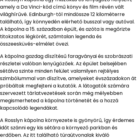
amely a Da Vinci-kód című könyv és film révén vált
világhírűvé. Edinburgh-tól mindössze 12 kilométerre
található, így könnyedén elérhető busszal vagy autóval.
A kápolna a 15. században épült, és azóta is megőrizte
titokzatos légkörét, számtalan legenda és
összeesküvés-elmélet övezi.
A kápolna gazdag díszítésű faragványai és szobrászati
részletei valóban lenyűgözőek. Az épület belsejében
sétálva szinte minden felület valamilyen rejtélyes
szimbólummal van díszítve, amelyeket évszázadokon át
próbáltak megfejteni a kutatók. A látogatók számára
szervezett tárlatvezetések során még mélyebben
megismerheted a kápolna történetét és a hozzá
kapcsolódó legendákat.
A Rosslyn kápolna környezete is gyönyörű, így érdemes
időt szánni egy kis sétára a környező parkban és
erdőben. Az itt található túraútvonalak kiváló