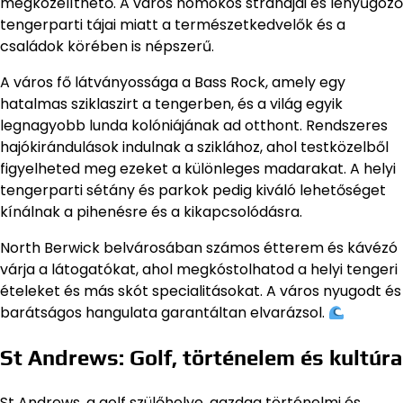
megközelíthető. A város homokos strandjai és lenyűgöző
tengerparti tájai miatt a természetkedvelők és a
családok körében is népszerű.
A város fő látványossága a Bass Rock, amely egy
hatalmas sziklaszirt a tengerben, és a világ egyik
legnagyobb lunda kolóniájának ad otthont. Rendszeres
hajókirándulások indulnak a sziklához, ahol testközelből
figyelheted meg ezeket a különleges madarakat. A helyi
tengerparti sétány és parkok pedig kiváló lehetőséget
kínálnak a pihenésre és a kikapcsolódásra.
North Berwick belvárosában számos étterem és kávézó
várja a látogatókat, ahol megkóstolhatod a helyi tengeri
ételeket és más skót specialitásokat. A város nyugodt és
barátságos hangulata garantáltan elvarázsol.
St Andrews: Golf, történelem és kultúra
St Andrews, a golf szülőhelye, gazdag történelmi és