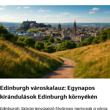
Edinburgh városkalauz: Egynapos
kirándulások Edinburgh környékén
Edinburgh, Skócia lenyűgöző fővárosa, nemcsak a város