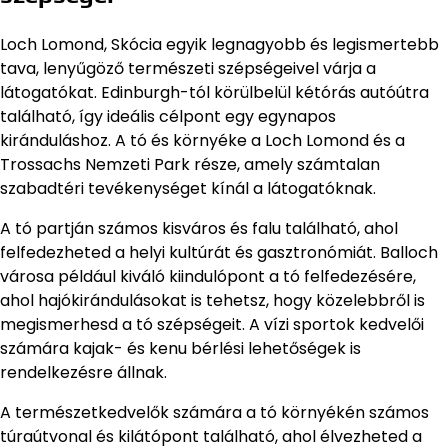
Loch Lomond, Skócia egyik legnagyobb és legismertebb
tava, lenyűgöző természeti szépségeivel várja a
látogatókat. Edinburgh-tól körülbelül kétórás autóútra
található, így ideális célpont egy egynapos
kiránduláshoz. A tó és környéke a Loch Lomond és a
Trossachs Nemzeti Park része, amely számtalan
szabadtéri tevékenységet kínál a látogatóknak.
A tó partján számos kisváros és falu található, ahol
felfedezheted a helyi kultúrát és gasztronómiát. Balloch
városa például kiváló kiindulópont a tó felfedezésére,
ahol hajókirándulásokat is tehetsz, hogy közelebbről is
megismerhesd a tó szépségeit. A vízi sportok kedvelői
számára kajak- és kenu bérlési lehetőségek is
rendelkezésre állnak.
A természetkedvelők számára a tó környékén számos
túraútvonal és kilátópont található, ahol élvezheted a