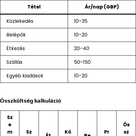
Tétel
Ár/nap (GBP)
Közlekedés
10–35
Belépők
10–20
Étkezés
20–40
Szállás
50–150
Egyéb kiadások
10–20
Összköltség kalkuláció
Sz
e
Ös
m
Sz
Kö
Pr
sz
Ét
Be