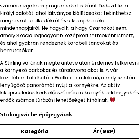
számára izgalmas programokat is kínál. Fedezd fel a
királyi palotát, ahol látványos kiállításokat tekinthetsz
meg a skót uralkodókról és a középkori élet
mindennapjairól. Ne hagyd ki a Nagy Csarnokot sem,
amely Skócia legnagyobb középkori termeként ismert,
és ahol gyakran rendeznek korabeli táncokat és
bemutatókat.
A Stirling várának megtekintése után érdemes felkeresni
a környező parkokat és túraútvonalakat is. A vár
közelében található a Wallace emlékmű, amely szintén
lenyűgöző panorámát nyújt a környékre. Az aktív
kikapcsolódás kedvelői számára a környékbeli hegyek és
erdők számos túrázási lehetőséget kínálnak.
Stirling vár belépőjegyárak
Kategória
Ár (GBP)