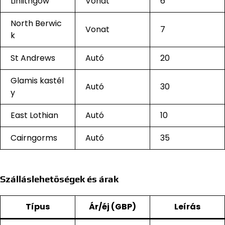
Linlithgow
Vonat
6
North Berwic
Vonat
7
k
St Andrews
Autó
20
Glamis kastél
Autó
30
y
East Lothian
Autó
10
Cairngorms
Autó
35
Szálláslehetőségek és árak
Típus
Ár/éj (GBP)
Leírás