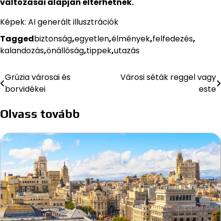
változásai alapján eltérhetnek.
Képek: AI generált illusztrációk
Tagged
biztonság
,
egyetlen
,
élmények
,
felfedezés
,
kalandozás
,
önállóság
,
tippek
,
utazás
Grúzia városai és
Városi séták reggel vagy
Bejegyzés
borvidékei
este
navigáció
Olvass tovább