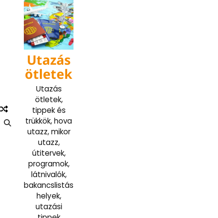
Skip
to
content
Utazás
ötletek
Utazás
ötletek,
tippek és
trükkök, hova
utazz, mikor
utazz,
útitervek,
programok,
látnivalók,
bakancslistás
helyek,
utazási
tippek