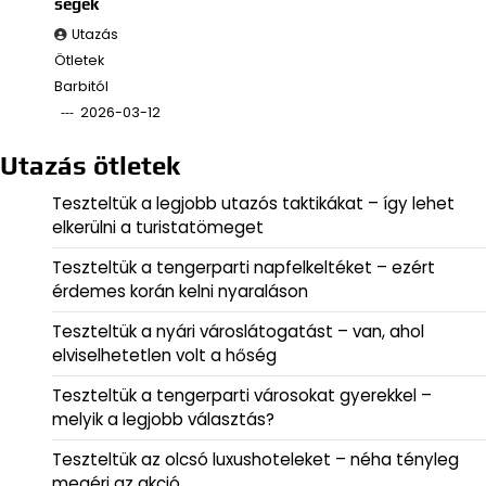
ségek
Utazás
Ötletek
Barbitól
2026-03-12
Utazás ötletek
Teszteltük a legjobb utazós taktikákat – így lehet
elkerülni a turistatömeget
Teszteltük a tengerparti napfelkeltéket – ezért
érdemes korán kelni nyaraláson
Teszteltük a nyári városlátogatást – van, ahol
elviselhetetlen volt a hőség
Teszteltük a tengerparti városokat gyerekkel –
melyik a legjobb választás?
Teszteltük az olcsó luxushoteleket – néha tényleg
megéri az akció