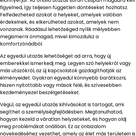
előnnyel jár. Az önálló utazás során csupán magadra kell
figyelned, így teljesen független döntéseket hozhatsz.
Felfedezheted azokat a helyeket, amelyek valóban
érdekelnek, és elkerülheted azokat, amelyek nem
vonzanak. Ráadásul lehetőséged nyílik mélyebben
megismerni önmagad, mivel kimozdulsz a
komfortzónádból.
Az egyedül utazás lehetőséget ad arra, hogy új
emberekkel ismerkedj meg. Legyen szó helyiekről vagy
más utazókról, az új kapcsolatok gazdagíthatják az
élményeidet. Gyakran egyedül könnyebb barátkozni,
hiszen nyitottabb vagy mások felé, és szívesebben
kezdeményezel beszélgetéseket.
Végül, az egyedül utazás kihívásokat is tartogat, ami
segíthet a személyiségfejlődésben. Megtanulhatod,
hogyan kezeld a váratlan helyzeteket, és hogyan oldj
meg problémákat önállóan. Ez az önbizalom
növekedéséhez vezethet, amely az élet más területein is