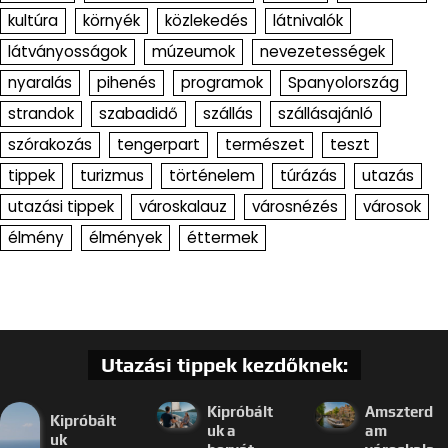
kultúra
környék
közlekedés
látnivalók
látványosságok
múzeumok
nevezetességek
nyaralás
pihenés
programok
Spanyolország
strandok
szabadidő
szállás
szállásajánló
szórakozás
tengerpart
természet
teszt
tippek
turizmus
történelem
túrázás
utazás
utazási tippek
városkalauz
városnézés
városok
élmény
élmények
éttermek
Utazási tippek kezdőknek:
Kipróbált
Amszterd
Kipróbált
uk a
am
uk