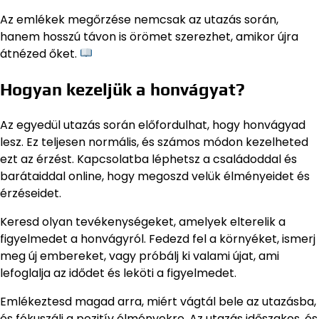
Az emlékek megőrzése nemcsak az utazás során,
hanem hosszú távon is örömet szerezhet, amikor újra
átnézed őket.
Hogyan kezeljük a honvágyat?
Az egyedül utazás során előfordulhat, hogy honvágyad
lesz. Ez teljesen normális, és számos módon kezelheted
ezt az érzést. Kapcsolatba léphetsz a családoddal és
barátaiddal online, hogy megoszd velük élményeidet és
érzéseidet.
Keresd olyan tevékenységeket, amelyek elterelik a
figyelmedet a honvágyról. Fedezd fel a környéket, ismerj
meg új embereket, vagy próbálj ki valami újat, ami
lefoglalja az idődet és leköti a figyelmedet.
Emlékeztesd magad arra, miért vágtál bele az utazásba,
és fókuszálj a pozitív élményekre. Az utazás időszakos, és