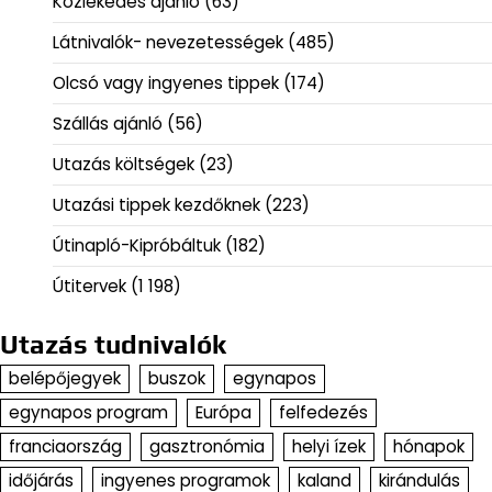
Közlekedés ajánló
(63)
Látnivalók- nevezetességek
(485)
Olcsó vagy ingyenes tippek
(174)
Szállás ajánló
(56)
Utazás költségek
(23)
Utazási tippek kezdőknek
(223)
Útinapló-Kipróbáltuk
(182)
Útitervek
(1 198)
Utazás tudnivalók
belépőjegyek
buszok
egynapos
egynapos program
Európa
felfedezés
franciaország
gasztronómia
helyi ízek
hónapok
időjárás
ingyenes programok
kaland
kirándulás