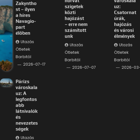
horvát
városkala
Zakyntho
szigetek
uz:
st – ilyen
közti
Csatornat
a híres
hajózást
úrák,
Navagio-
– erre nem
hajózás
part
számított
és városi
élőben
unk
élmények
Utazás
Utazás
Utazás
Ötletek
Ötletek
Ötletek
Barbitól
Barbitól
Barbitól
2026-07-17
2026-07-07
2026-03
Párizs
városkala
uz: A
legfontos
abb
látnivalók
és
nevezetes
ségek
Utazás