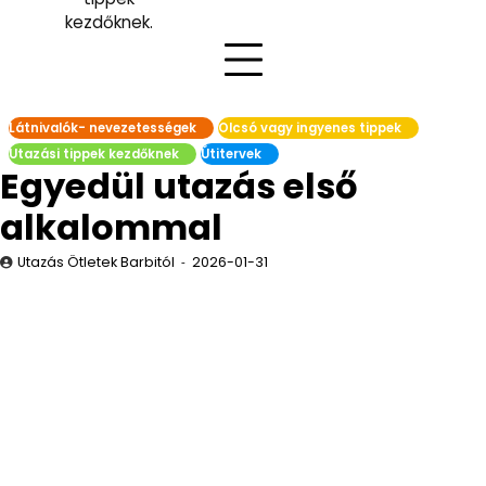
kezdőknek.
Látnivalók- nevezetességek
Olcsó vagy ingyenes tippek
Utazási tippek kezdőknek
Útitervek
Egyedül utazás első
alkalommal
Utazás Ötletek Barbitól
2026-01-31