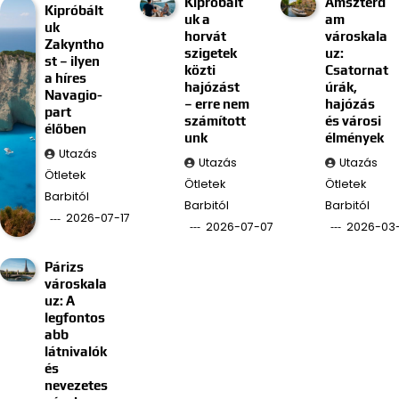
Kipróbált
Amszterd
Kipróbált
uk a
am
uk
horvát
városkala
Zakyntho
szigetek
uz:
st – ilyen
közti
Csatornat
a híres
hajózást
úrák,
Navagio-
– erre nem
hajózás
part
számított
és városi
élőben
unk
élmények
Utazás
Utazás
Utazás
Ötletek
Ötletek
Ötletek
Barbitól
Barbitól
Barbitól
2026-07-17
2026-07-07
2026-03
Párizs
városkala
uz: A
legfontos
abb
látnivalók
és
nevezetes