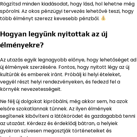
Rögzítsd minden kiadásodat, hogy lásd, hol lehetne még
spórolni. Az okos pénzügyi tervezés lehetővé teszi, hogy
több élményt szerezz kevesebb pénzből.
Hogyan legyünk nyitottak az új
élményekre?
Az utazás egyik legnagyobb előnye, hogy lehetőséget ad
új élmények szerzésére. Fontos, hogy nyitott légy az új
kultúrák és emberek iránt. Próbálj ki helyi ételeket,
vegyél részt helyi rendezvényeken, és fedezd fel a
környék nevezetességeit.
Ne félj új dolgokat kipróbálni, még akkor sem, ha azok
elsőre szokatlannak tűnnek. Az ilyen élmények
segítenek kibővíteni a látókörödet és gazdagabbá tenni
az utazást. Kérdezz és érdeklődj bátran, a helyiek
gyakran szívesen megosztják történeteiket és