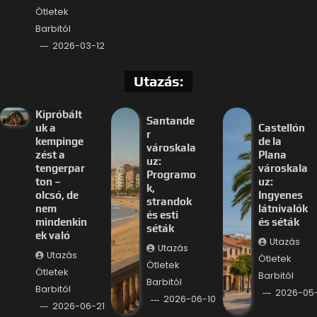
Ötletek
Barbitól
2026-03-12
Utazás:
Kipróbált
Santande
uk a
Castellón
r
kempinge
de la
városkala
zést a
Plana
uz:
tengerpar
városkala
Programo
ton –
uz:
k,
olcsó, de
Ingyenes
strandok
nem
látnivalók
és esti
mindenkin
és séták
séták
ek való
Utazás
Utazás
Utazás
Ötletek
Ötletek
Ötletek
Barbitól
Barbitól
Barbitól
2026-05
2026-06-10
2026-06-21