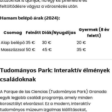
utazóknak is ajánljuk, ha egy kis pihenésre és
feltöltődésre vágysz a városnézés után.
Hamam belépő árak (2024):
Gyermek (8 év
Csomag
Felnőtt
Diák/Nyugdíjas
felett)
Alap belépő
35 €
30 €
20 €
Masszázzsal
50 €
45 €
35 €
Tudományos Park: Interaktív élmények
családoknak
A Parque de las Ciencias (Tudományos Park) Granada
egyik legjobb családi programja, amely minden
korosztályt elvarázsol. Ez a modern, interaktív
tudományos múzeum izgalmas kiállításokat,