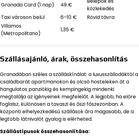
Belépők és
Granada Card (1 nap)
49 €
közlekedés
Taxi városon belül
6–10 €
Rövid távra
Villamos
1,35 €
(Metropolitano)
Szállásajánló, árak, összehasonlítás
Granadában széles a szálláskínálat: a luxusszállodáktól a
családbarát apartmanokon és olcsó hosteleken át a
hangulatos panziókig és kempingekig mindenki
megtalálja az igényeinek megfelelőt. A legjobb, ha előre
foglalsz, különösen a tavaszi és őszi főszezonban. A
központi elhelyezkedésű szállások ára magasabb, de a
legtöbb látnivalót gyalog is elérheted.
Szállástípusok összehasonlítása: