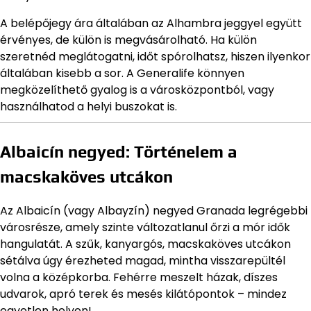
A belépőjegy ára általában az Alhambra jeggyel együtt
érvényes, de külön is megvásárolható. Ha külön
szeretnéd meglátogatni, időt spórolhatsz, hiszen ilyenkor
általában kisebb a sor. A Generalife könnyen
megközelíthető gyalog is a városközpontból, vagy
használhatod a helyi buszokat is.
Albaicín negyed: Történelem a
macskaköves utcákon
Az Albaicín (vagy Albayzín) negyed Granada legrégebbi
városrésze, amely szinte változatlanul őrzi a mór idők
hangulatát. A szűk, kanyargós, macskaköves utcákon
sétálva úgy érezheted magad, mintha visszarepültél
volna a középkorba. Fehérre meszelt házak, díszes
udvarok, apró terek és mesés kilátópontok – mindez
egyetlen helyen!