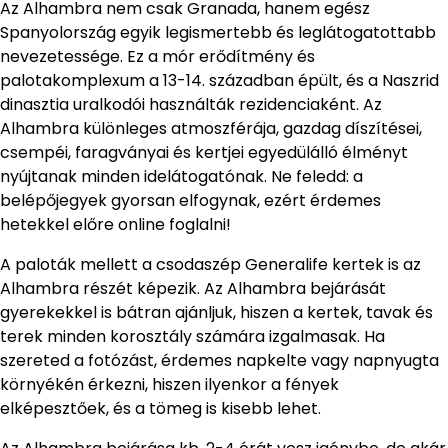
Az Alhambra nem csak Granada, hanem egész
Spanyolország egyik legismertebb és leglátogatottabb
nevezetessége. Ez a mór erődítmény és
palotakomplexum a 13-14. században épült, és a Naszrid
dinasztia uralkodói használták rezidenciaként. Az
Alhambra különleges atmoszférája, gazdag díszítései,
csempéi, faragványai és kertjei egyedülálló élményt
nyújtanak minden idelátogatónak. Ne feledd: a
belépőjegyek gyorsan elfogynak, ezért érdemes
hetekkel előre online foglalni!
A paloták mellett a csodaszép Generalife kertek is az
Alhambra részét képezik. Az Alhambra bejárását
gyerekekkel is bátran ajánljuk, hiszen a kertek, tavak és
terek minden korosztály számára izgalmasak. Ha
szereted a fotózást, érdemes napkelte vagy napnyugta
környékén érkezni, hiszen ilyenkor a fények
elképesztőek, és a tömeg is kisebb lehet.