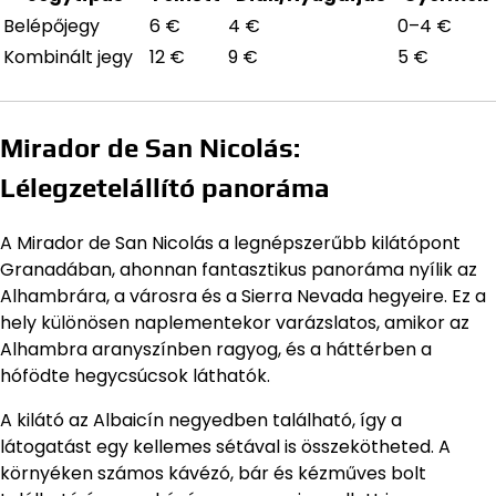
Belépőjegy
6 €
4 €
0–4 €
Kombinált jegy
12 €
9 €
5 €
Mirador de San Nicolás:
Lélegzetelállító panoráma
A Mirador de San Nicolás a legnépszerűbb kilátópont
Granadában, ahonnan fantasztikus panoráma nyílik az
Alhambrára, a városra és a Sierra Nevada hegyeire. Ez a
hely különösen naplementekor varázslatos, amikor az
Alhambra aranyszínben ragyog, és a háttérben a
hófödte hegycsúcsok láthatók.
A kilátó az Albaicín negyedben található, így a
látogatást egy kellemes sétával is összekötheted. A
környéken számos kávézó, bár és kézműves bolt