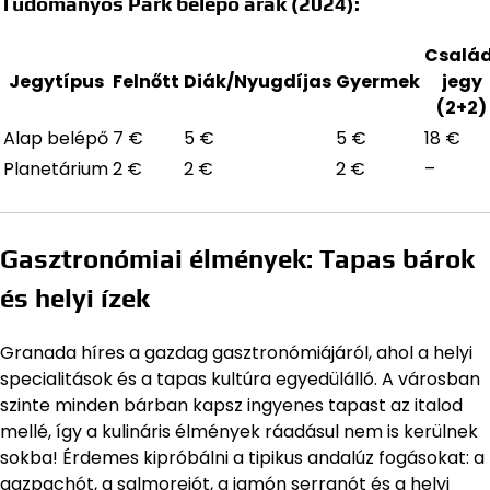
Tudományos Park belépő árak (2024):
Család
Jegytípus
Felnőtt
Diák/Nyugdíjas
Gyermek
jegy
(2+2)
Alap belépő
7 €
5 €
5 €
18 €
Planetárium
2 €
2 €
2 €
–
Gasztronómiai élmények: Tapas bárok
és helyi ízek
Granada híres a gazdag gasztronómiájáról, ahol a helyi
specialitások és a tapas kultúra egyedülálló. A városban
szinte minden bárban kapsz ingyenes tapast az italod
mellé, így a kulináris élmények ráadásul nem is kerülnek
sokba! Érdemes kipróbálni a tipikus andalúz fogásokat: a
gazpachót, a salmorejót, a jamón serranót és a helyi