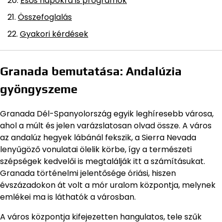
Esős napokra is programok
Összefoglalás
Gyakori kérdések
Granada bemutatása: Andalúzia
gyöngyszeme
Granada Dél-Spanyolország egyik leghíresebb városa,
ahol a múlt és jelen varázslatosan olvad össze. A város
az andalúz hegyek lábánál fekszik, a Sierra Nevada
lenyűgöző vonulatai ölelik körbe, így a természeti
szépségek kedvelői is megtalálják itt a számításukat.
Granada történelmi jelentősége óriási, hiszen
évszázadokon át volt a mór uralom központja, melynek
emlékei ma is láthatók a városban.
A város központja kifejezetten hangulatos, tele szűk