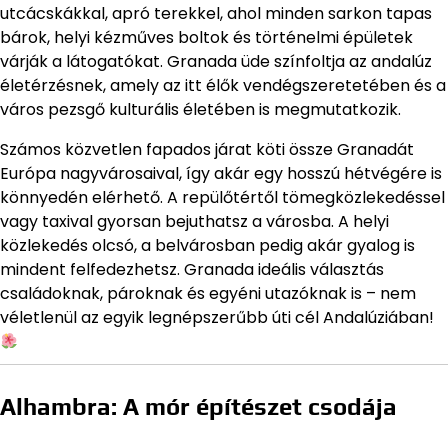
utcácskákkal, apró terekkel, ahol minden sarkon tapas
bárok, helyi kézműves boltok és történelmi épületek
várják a látogatókat. Granada üde színfoltja az andalúz
életérzésnek, amely az itt élők vendégszeretetében és a
város pezsgő kulturális életében is megmutatkozik.
Számos közvetlen fapados járat köti össze Granadát
Európa nagyvárosaival, így akár egy hosszú hétvégére is
könnyedén elérhető. A repülőtértől tömegközlekedéssel
vagy taxival gyorsan bejuthatsz a városba. A helyi
közlekedés olcsó, a belvárosban pedig akár gyalog is
mindent felfedezhetsz. Granada ideális választás
családoknak, pároknak és egyéni utazóknak is – nem
véletlenül az egyik legnépszerűbb úti cél Andalúziában!
Alhambra: A mór építészet csodája