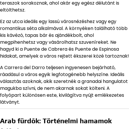
teraszok sorakoznak, ahol akár egy egész délutánt is
eltölthetsz.
Ez az utca ideális egy lassú városnézéshez vagy egy
romantikus séta alkalmával. A környéken található több
kis kávézó, tapas bár és ajándékbolt, ahol
megpihenhetsz vagy vásárolhatsz szuveníreket. Ne
hagyd ki a Puente de Cabrera és Puente de Espinosa
hidakat, amelyek a város rejtett ékszerei közé tartoznak!
A Carrera del Darro teljesen ingyenesen bejárható,
ráadásul a város egyik legfotogénebb helyszíne. Ideális
választás azoknak, akik szeretnék a granadai hangulatot
magukba szívni, de nem akarnak sokat költeni. A
folyópart különösen este, kivilágítva nyújt emlékezetes
látványt.
Arab fürdők: Történelmi hamamok