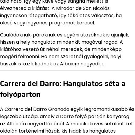
található, így egy kávé vagy sangria mellett is
élvezheted a kilátást. A Mirador de San Nicolás
ingyenesen látogatható, így tökéletes választás, ha
olcsó vagy ingyenes programot keresel.
Családoknak, pároknak és egyéni utazóknak is ajánljuk,
hiszen a hely hangulata mindenkit magával ragad. A
kilátóhoz vezető út néhol meredek, de mindenképp
megéri felmenni. Ha nem szeretnél gyalogolni, helyi
buszok is közlekednek az Albaicín negyedbe.
Carrera del Darro: Hangulatos séta a
folyóparton
A Carrera del Darro Granada egyik legromantikusabb és
legszebb utcája, amely a Darro folyó partján kanyarog
az Albaicín negyed lábánál. A macskaköves sétálóút két
oldalán történelmi házak, kis hidak és hangulatos