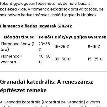
főként gyalogosan fedezhető fel, de helyi busz is
közlekedik ide. A flamenco előadások árai változóak, de
sok helyen kedvezményes családi jegyet is kínálnak.
Flamenco előadás jegyárak (2024):
Előadás típusa
Felnőtt
Diák/Nyugdíjas
Gyermek
Flamenco Show (1
20–35
15–25 €
8–15 €
óra)
€
Flamenco +
40–60
30–50 €
15–25 €
vacsora
€
Granadai katedrális: A reneszánsz
építészet remeke
A Granadai katedrális (Catedral de Granada) a város