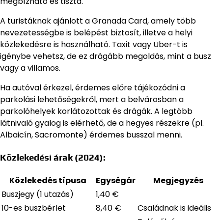
megbízható és tiszta.
A turistáknak ajánlott a Granada Card, amely több
nevezetességbe is belépést biztosít, illetve a helyi
közlekedésre is használható. Taxit vagy Uber-t is
igénybe vehetsz, de ez drágább megoldás, mint a busz
vagy a villamos.
Ha autóval érkezel, érdemes előre tájékozódni a
parkolási lehetőségekről, mert a belvárosban a
parkolóhelyek korlátozottak és drágák. A legtöbb
látnivaló gyalog is elérhető, de a hegyes részekre (pl.
Albaicín, Sacromonte) érdemes busszal menni.
Közlekedési árak (2024):
Közlekedés típusa
Egységár
Megjegyzés
Buszjegy (1 utazás)
1,40 €
10-es buszbérlet
8,40 €
Családnak is ideális