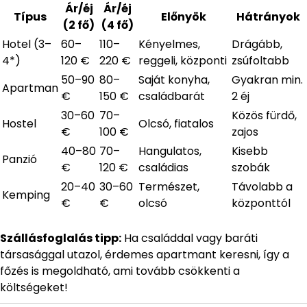
Ár/éj
Ár/éj
Típus
Előnyök
Hátrányok
(2 fő)
(4 fő)
Hotel (3–
60–
110–
Kényelmes,
Drágább,
4*)
120 €
220 €
reggeli, központi
zsúfoltabb
50–90
80–
Saját konyha,
Gyakran min.
Apartman
€
150 €
családbarát
2 éj
30–60
70–
Közös fürdő,
Hostel
Olcsó, fiatalos
€
100 €
zajos
40–80
70–
Hangulatos,
Kisebb
Panzió
€
120 €
családias
szobák
20–40
30–60
Természet,
Távolabb a
Kemping
€
€
olcsó
központtól
Szállásfoglalás tipp:
Ha családdal vagy baráti
társasággal utazol, érdemes apartmant keresni, így a
főzés is megoldható, ami tovább csökkenti a
költségeket!