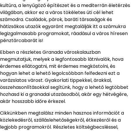
kultúra, a lenyűgöző építészet és a mediterrán életérzés
világában, akkor ez a város tökéletes úti cél lehet
számodra. Családok, párok, baráti társaságok és
hátizsákos utazók egyaránt megtalálják itt a számukra
legizgalmasabb programokat, ráadásul a város híresen
pénztárcabarát is!
Ebben a részletes Granada városkalauzban
megmutatjuk, melyek a legfontosabb látnivalók, hova
érdemes ellátogatni, mit érdemes megkóstolni, és
hogyan lehet a lehető legolcsóbban felfedezni ezt a
varázslatos várost. Gyakorlati tippekkel, árakkal,
összehasonlításokkal segítünk, hogy a lehető legtöbbet
hozhasd ki a granadai utazásodból, akár egy hétvégére,
akár hosszabb időre érkezel.
Cikkünkben megtalálsz minden hasznos információt a
közlekedésről, szálláslehetőségekről, étkezésről és a
legjobb programokról. Részletes költségbecsléssel,