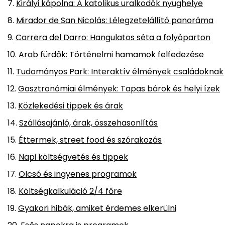
Királyi kápolna: A katolikus uralkodók nyughelye
Mirador de San Nicolás: Lélegzetelállító panoráma
Carrera del Darro: Hangulatos séta a folyóparton
Arab fürdők: Történelmi hamamok felfedezése
Tudományos Park: Interaktív élmények családoknak
Gasztronómiai élmények: Tapas bárok és helyi ízek
Közlekedési tippek és árak
Szállásajánló, árak, összehasonlítás
Éttermek, street food és szórakozás
Napi költségvetés és tippek
Olcsó és ingyenes programok
Költségkalkuláció 2/4 főre
Gyakori hibák, amiket érdemes elkerülni