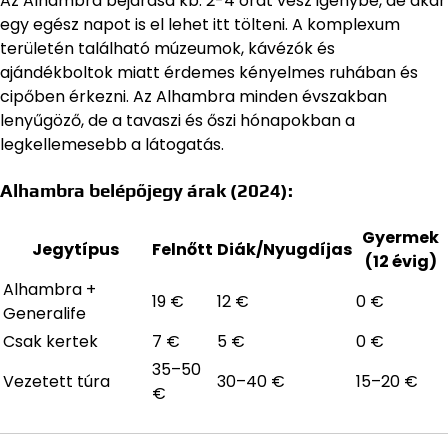
Az Alhambra bejárása kb. 2-4 órát vesz igénybe, de akár
egy egész napot is el lehet itt tölteni. A komplexum
területén található múzeumok, kávézók és
ajándékboltok miatt érdemes kényelmes ruhában és
cipőben érkezni. Az Alhambra minden évszakban
lenyűgöző, de a tavaszi és őszi hónapokban a
legkellemesebb a látogatás.
Alhambra belépőjegy árak (2024):
Gyermek
Jegytípus
Felnőtt
Diák/Nyugdíjas
(12 évig)
Alhambra +
19 €
12 €
0 €
Generalife
Csak kertek
7 €
5 €
0 €
35–50
Vezetett túra
30–40 €
15–20 €
€