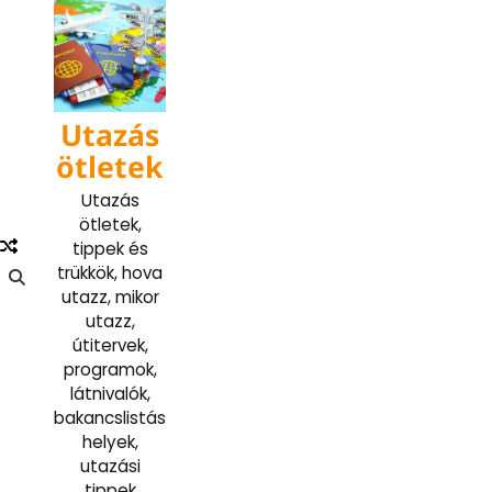
Skip
to
content
Utazás
ötletek
Utazás
ötletek,
tippek és
trükkök, hova
utazz, mikor
utazz,
útitervek,
programok,
látnivalók,
bakancslistás
helyek,
utazási
tippek