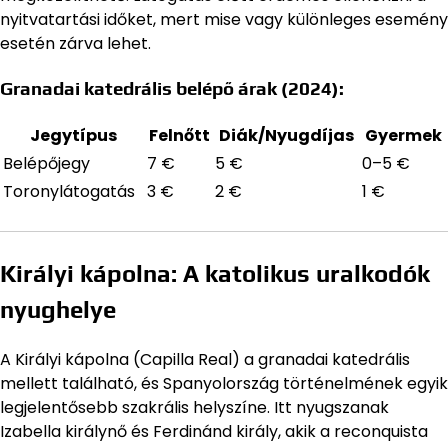
nyitvatartási időket, mert mise vagy különleges esemény
esetén zárva lehet.
Granadai katedrális belépő árak (2024):
Jegytípus
Felnőtt
Diák/Nyugdíjas
Gyermek
Belépőjegy
7 €
5 €
0–5 €
Toronylátogatás
3 €
2 €
1 €
Királyi kápolna: A katolikus uralkodók
nyughelye
A Királyi kápolna (Capilla Real) a granadai katedrális
mellett található, és Spanyolország történelmének egyik
legjelentősebb szakrális helyszíne. Itt nyugszanak
Izabella királynő és Ferdinánd király, akik a reconquista