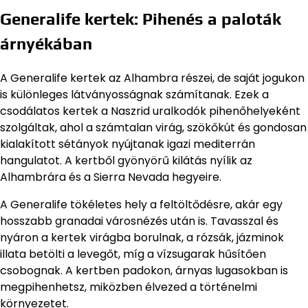
Generalife kertek: Pihenés a paloták
árnyékában
A Generalife kertek az Alhambra részei, de saját jogukon
is különleges látványosságnak számítanak. Ezek a
csodálatos kertek a Naszrid uralkodók pihenőhelyeként
szolgáltak, ahol a számtalan virág, szökőkút és gondosan
kialakított sétányok nyújtanak igazi mediterrán
hangulatot. A kertből gyönyörű kilátás nyílik az
Alhambrára és a Sierra Nevada hegyeire.
A Generalife tökéletes hely a feltöltődésre, akár egy
hosszabb granadai városnézés után is. Tavasszal és
nyáron a kertek virágba borulnak, a rózsák, jázminok
illata betölti a levegőt, míg a vízsugarak hűsítően
csobognak. A kertben padokon, árnyas lugasokban is
megpihenhetsz, miközben élvezed a történelmi
környezetet.