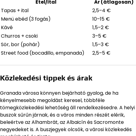
Étel/Ital
Ár (átlagosan)
Tapas + ital
2,5–4 €
Menü ebéd (3 fogás)
10–15 €
Kávé
1,5–2 €
Churros + csoki
3–5 €
Sör, bor (pohár)
1,5–3 €
Street food (bocadillo, empanada)
2,5–5 €
Közlekedési tippek és árak
Granada városa könnyen bejárható gyalog, de ha
kényelmesebb megoldást keresel, többféle
tömegközlekedési lehetőség áll rendelkezésedre. A helyi
buszok sűrűn járnak, és a város minden részét elérik,
beleértve az Alhambrát, az Albaicín és Sacromonte
negyedeket is. A buszjegyek olcsók, a városi közlekedés