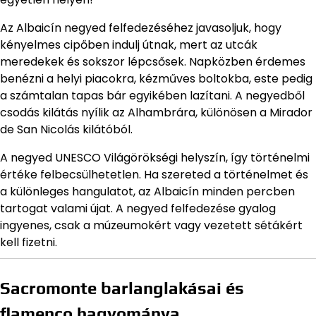
Az Albaicín negyed felfedezéséhez javasoljuk, hogy
kényelmes cipőben indulj útnak, mert az utcák
meredekek és sokszor lépcsősek. Napközben érdemes
benézni a helyi piacokra, kézműves boltokba, este pedig
a számtalan tapas bár egyikében lazítani. A negyedből
csodás kilátás nyílik az Alhambrára, különösen a Mirador
de San Nicolás kilátóból.
A negyed UNESCO Világörökségi helyszín, így történelmi
értéke felbecsülhetetlen. Ha szereted a történelmet és
a különleges hangulatot, az Albaicín minden percben
tartogat valami újat. A negyed felfedezése gyalog
ingyenes, csak a múzeumokért vagy vezetett sétákért
kell fizetni.
Sacromonte barlanglakásai és
flamenco hagyománya