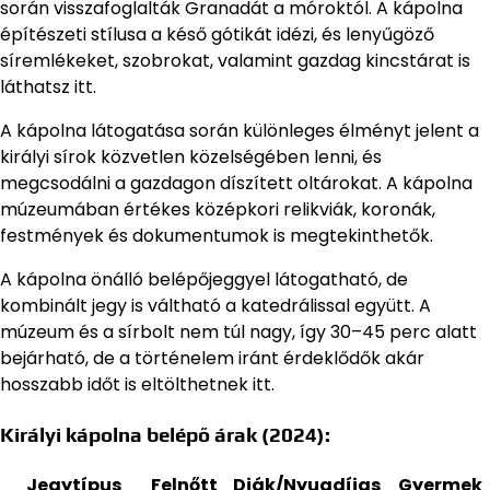
során visszafoglalták Granadát a móroktól. A kápolna
építészeti stílusa a késő gótikát idézi, és lenyűgöző
síremlékeket, szobrokat, valamint gazdag kincstárat is
láthatsz itt.
A kápolna látogatása során különleges élményt jelent a
királyi sírok közvetlen közelségében lenni, és
megcsodálni a gazdagon díszített oltárokat. A kápolna
múzeumában értékes középkori relikviák, koronák,
festmények és dokumentumok is megtekinthetők.
A kápolna önálló belépőjeggyel látogatható, de
kombinált jegy is váltható a katedrálissal együtt. A
múzeum és a sírbolt nem túl nagy, így 30–45 perc alatt
bejárható, de a történelem iránt érdeklődők akár
hosszabb időt is eltölthetnek itt.
Királyi kápolna belépő árak (2024):
Jegytípus
Felnőtt
Diák/Nyugdíjas
Gyermek