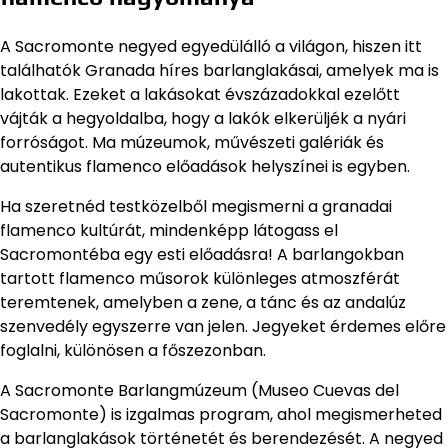
A Sacromonte negyed egyedülálló a világon, hiszen itt
találhatók Granada híres barlanglakásai, amelyek ma is
lakottak. Ezeket a lakásokat évszázadokkal ezelőtt
vájták a hegyoldalba, hogy a lakók elkerüljék a nyári
forróságot. Ma múzeumok, művészeti galériák és
autentikus flamenco előadások helyszínei is egyben.
Ha szeretnéd testközelből megismerni a granadai
flamenco kultúrát, mindenképp látogass el
Sacromontéba egy esti előadásra! A barlangokban
tartott flamenco műsorok különleges atmoszférát
teremtenek, amelyben a zene, a tánc és az andalúz
szenvedély egyszerre van jelen. Jegyeket érdemes előre
foglalni, különösen a főszezonban.
A Sacromonte Barlangmúzeum (Museo Cuevas del
Sacromonte) is izgalmas program, ahol megismerheted
a barlanglakások történetét és berendezését. A negyed