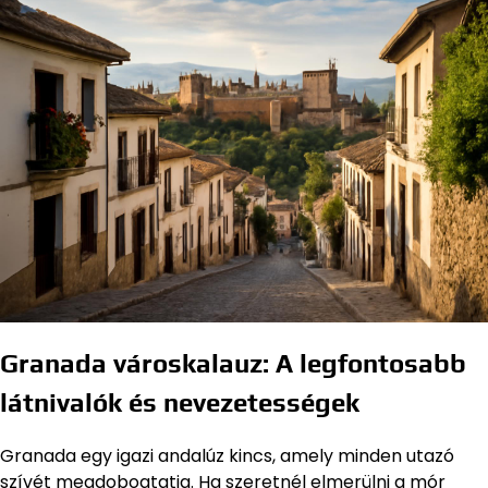
Granada városkalauz: A legfontosabb
látnivalók és nevezetességek
Granada egy igazi andalúz kincs, amely minden utazó
szívét megdobogtatja. Ha szeretnél elmerülni a mór