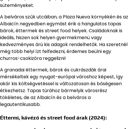
süteményeket.
A belváros szűk utcáiban, a Plaza Nueva környékén és az
Albaicín negyedben egymást érik a hangulatos tapas
bárok, éttermek és street food helyek. Családoknak is
ideális, hiszen sok helyen gyermekmenü vagy
kedvezményes árú kis adagok rendelhetők. Ha szeretnél
még több helyi ízt felfedezni, érdemes beülni egy
churros-csokizóra reggelizni!
A granadai éttermek, bárok és cukrászdák árai
mérsékeltek egy nyugat-európai városhoz képest, így
akár kis költségvetéssel is változatosan és bőségesen
étkezhetsz. Tapas túrához bármelyik városrész
tökéletes, de az Albaicín és a belváros a
legautentikusabb.
Éttermi, kávézó és street food árak (2024):