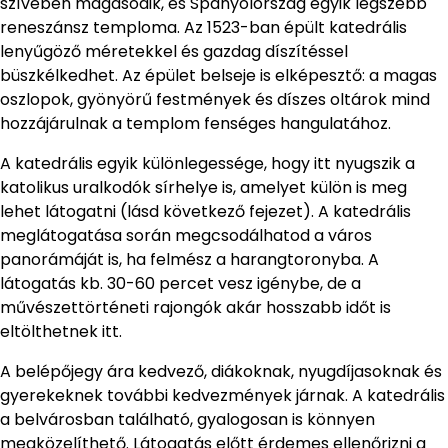
szívében magasodik, és Spanyolország egyik legszebb
reneszánsz temploma. Az 1523-ban épült katedrális
lenyűgöző méretekkel és gazdag díszítéssel
büszkélkedhet. Az épület belseje is elképesztő: a magas
oszlopok, gyönyörű festmények és díszes oltárok mind
hozzájárulnak a templom fenséges hangulatához.
A katedrális egyik különlegessége, hogy itt nyugszik a
katolikus uralkodók sírhelye is, amelyet külön is meg
lehet látogatni (lásd következő fejezet). A katedrális
meglátogatása során megcsodálhatod a város
panorámáját is, ha felmész a harangtoronyba. A
látogatás kb. 30-60 percet vesz igénybe, de a
művészettörténeti rajongók akár hosszabb időt is
eltölthetnek itt.
A belépőjegy ára kedvező, diákoknak, nyugdíjasoknak és
gyerekeknek további kedvezmények járnak. A katedrális
a belvárosban található, gyalogosan is könnyen
megközelíthető. Látogatás előtt érdemes ellenőrizni a