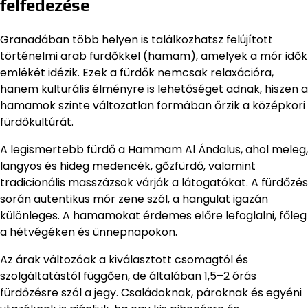
felfedezése
Granadában több helyen is találkozhatsz felújított
történelmi arab fürdőkkel (hamam), amelyek a mór idők
emlékét idézik. Ezek a fürdők nemcsak relaxációra,
hanem kulturális élményre is lehetőséget adnak, hiszen a
hamamok szinte változatlan formában őrzik a középkori
fürdőkultúrát.
A legismertebb fürdő a Hammam Al Ándalus, ahol meleg,
langyos és hideg medencék, gőzfürdő, valamint
tradicionális masszázsok várják a látogatókat. A fürdőzés
során autentikus mór zene szól, a hangulat igazán
különleges. A hamamokat érdemes előre lefoglalni, főleg
a hétvégéken és ünnepnapokon.
Az árak változóak a kiválasztott csomagtól és
szolgáltatástól függően, de általában 1,5–2 órás
fürdőzésre szól a jegy. Családoknak, pároknak és egyéni