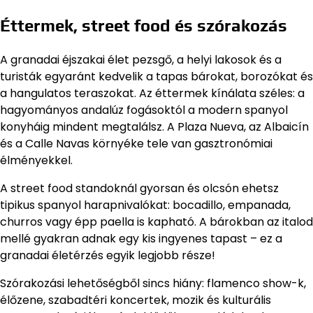
Éttermek, street food és szórakozás
A granadai éjszakai élet pezsgő, a helyi lakosok és a
turisták egyaránt kedvelik a tapas bárokat, borozókat és
a hangulatos teraszokat. Az éttermek kínálata széles: a
hagyományos andalúz fogásoktól a modern spanyol
konyháig mindent megtalálsz. A Plaza Nueva, az Albaicín
és a Calle Navas környéke tele van gasztronómiai
élményekkel.
A street food standoknál gyorsan és olcsón ehetsz
tipikus spanyol harapnivalókat: bocadillo, empanada,
churros vagy épp paella is kapható. A bárokban az italod
mellé gyakran adnak egy kis ingyenes tapast – ez a
granadai életérzés egyik legjobb része!
Szórakozási lehetőségből sincs hiány: flamenco show-k,
élőzene, szabadtéri koncertek, mozik és kulturális