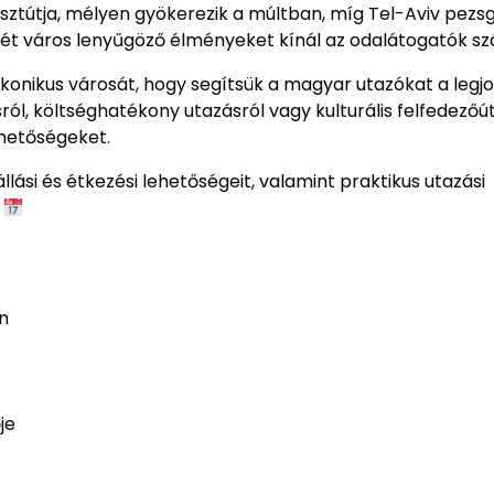
sztútja, mélyen gyökerezik a múltban, míg Tel-Aviv pezs
ndkét város lenyűgöző élményeket kínál az odalátogatók s
ikonikus városát, hogy segítsük a magyar utazókat a legj
, költséghatékony utazásról vagy kulturális felfedezőútró
ehetőségeket.
llási és étkezési lehetőségeit, valamint praktikus utazási
.
n
je