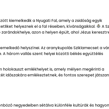
tt kiemelkedik a Nyugati Fal, amely a zsidóság egyik
liket helyeznek el a fal réseiben, kívánságaikkal.
A S
zarándokhelye, azon a helyen épült, ahol Jézus keresztr
iemelkedő helyszínei. Az aranykupolás Sziklamecset a vá
te. A három vallás szent helyei közötti békés együttélés
holokauszt emlékhelyet is, amely mélyen megérinti a
t időszakára emlékeztetnek, és fontos szerepet játszan
ülönböző negyedeiben sétálva különféle kultúrák és hagy