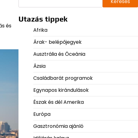
Keresés
Utazás tippek
ás és
Afrika
Árak- belépőjegyek
Ausztrália és Óceánia
Ázsia
Családbarát programok
Egynapos kirándulások
Észak és dél Amerika
Európa
Gasztronómia ajánló