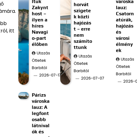
ltuk
városka
gő
horvát
Zakynt
lauz:
szigete
zámára.
host –
Csatorn
k közti
ilyen a
atúrák,
hajózás
obb
híres
hajózás
t – erre
l, itt
Navagi
és
nem
o-part
városi
számíto
élőben
élmény
ttunk
ek
Utazás
Utazás
Utazás
Ötletek
Ötletek
Ötletek
Barbitól
Barbitól
Barbitól
2026-07-17
2026-07-07
2026-
Párizs
városka
lauz: A
legfont
osabb
látnival
ók és