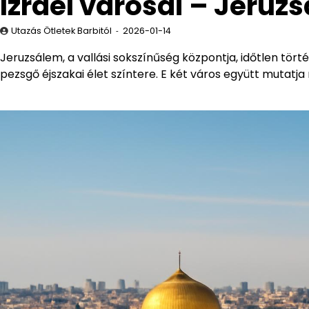
Izrael városai – Jeruz
Utazás Ötletek Barbitól
2026-01-14
Jeruzsálem, a vallási sokszínűség központja, időtlen tör
pezsgő éjszakai élet színtere. E két város együtt mutatja