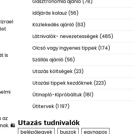
Gasztronómia ajánló
(78)
Időjárás kalauz
(56)
Izrael
Közlekedés ajánló
(63)
ést
Látnivalók- nevezetességek
(485)
Olcsó vagy ingyenes tippek
(174)
t is
Szállás ajánló
(56)
Utazás költségek
(23)
Utazási tippek kezdőknek
(223)
nelmi
Útinapló-Kipróbáltuk
(181)
Útitervek
(1 197)
s az
Utazás tudnivalók
nak. 🛍
belépőjegyek
buszok
egynapos