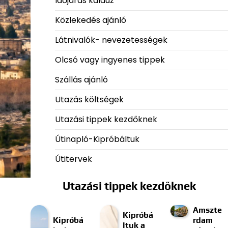
Időjárás kalauz
Közlekedés ajánló
Látnivalók- nevezetességek
Olcsó vagy ingyenes tippek
Szállás ajánló
Utazás költségek
Utazási tippek kezdőknek
Útinapló-Kipróbáltuk
Útitervek
Utazási tippek kezdőknek
Amszte
Kipróbá
Kipróbá
rdam
ltuk a