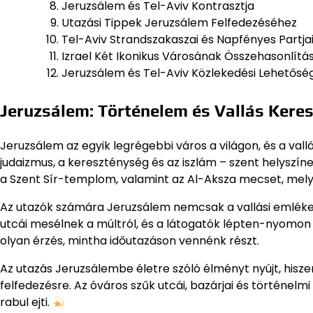
Jeruzsálem és Tel-Aviv Kontrasztja
Utazási Tippek Jeruzsálem Felfedezéséhez
Tel-Aviv Strandszakaszai és Napfényes Partja
Izrael Két Ikonikus Városának Összehasonlítá
Jeruzsálem és Tel-Aviv Közlekedési Lehetősé
Jeruzsálem: Történelem és Vallás Keres
Jeruzsálem az egyik legrégebbi város a világon, és a vall
judaizmus, a kereszténység és az iszlám – szent helyszíne
a Szent Sír-templom, valamint az Al-Aksza mecset, melye
Az utazók számára Jeruzsálem nemcsak a vallási emlékek
utcái mesélnek a múltról, és a látogatók lépten-nyomon 
olyan érzés, mintha időutazáson vennénk részt.
Az utazás Jeruzsálembe életre szóló élményt nyújt, hisz
felfedezésre. Az óváros szűk utcái, bazárjai és történelm
rabul ejti.