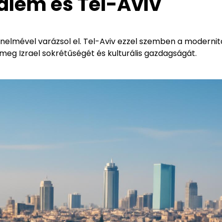
sálem és Tel-Aviv
ténelmével varázsol el. Tel-Aviv ezzel szemben a modernit
 meg Izrael sokrétűségét és kulturális gazdagságát.