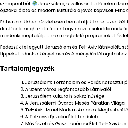
szempontból.
Jeruzsálem, a vallás és történelem kere
éjszakai élete és modern kultúrája a jövőt képviseli. Mi
Ebben a cikkben részletesen bemutatjuk Izrael ezen két 
döntések meghozatalában. Legyen szó családi kirándulásról
mindenki megtalálja a neki megfelelő programokat és l
Fedezzük fel együtt Jeruzsálem és Tel-Aviv látnivalóit, szá
tippeket adunk a kényelmes és élménydús látogatáshoz
Tartalomjegyzék
Jeruzsálem: Történelem és Vallás Keresztútjá
A Szent Város Legfontosabb Látnivalói
Jeruzsálem Kulturális Sokszínűsége
A Jeruzsálemi Óváros Mesés Páratlan Világa
Tel-Aviv: Izrael Modern Arcának Megtestesítő
A Tel-avivi Éjszakai Élet Lendülete
Művészeti és Gasztronómiai Élet Tel-Avivban