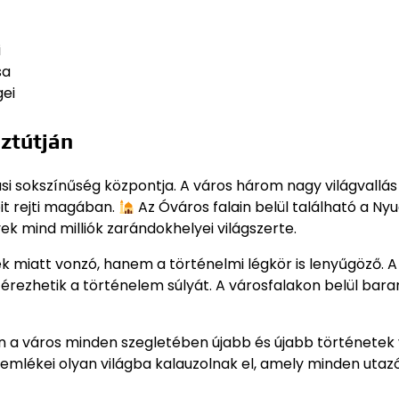
i
sa
gei
ztútján
ási sokszínűség központja. A város három nagy világvallás
it rejti magában.
Az Óváros falain belül található a Nyug
k mind milliók zarándokhelyei világszerte.
 miatt vonzó, hanem a történelmi légkör is lenyűgöző. A
érezhetik a történelem súlyát. A városfalakon belül bar
en a város minden szegletében újabb és újabb történetek
i emlékei olyan világba kalauzolnak el, amely minden utaz