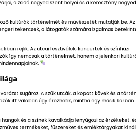
rjai, a zsidó negyed szent helyei és a keresztény negyed
ző kultúrák történelmét és művészetét mutatják be. Az 
engeri tekercsek, a látogatók számára izgalmas betekint
an rejlik. Az utcai fesztiválok, koncertek és színházi
azók így nemcsak a történelmet, hanem a jelenkori kultúrá
mindennapjainak.
ilága
varázst sugároz. A szűk utcák, a kopott kövek és a törté
azók itt valóban úgy érezhetik, mintha egy másik korban
a hangok és a színek kavalkádja lenyűgözi az érzékeket, é
kézműves termékeket, fűszereket és emléktárgyakat kínál