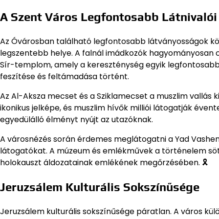
A Szent Város Legfontosabb Látnivalói
Az Óvárosban található legfontosabb látványosságok közö
legszentebb helye. A falnál imádkozók hagyományosan cet
Sír-templom, amely a kereszténység egyik legfontosabb 
feszítése és feltámadása történt.
Az Al-Aksza mecset és a Sziklamecset a muszlim vallás k
ikonikus jelképe, és muszlim hívők milliói látogatják éven
egyedülálló élményt nyújt az utazóknak.
A városnézés során érdemes meglátogatni a Yad Vashem 
látogatókat. A múzeum és emlékművek a történelem söté
holokauszt áldozatainak emlékének megőrzésében. 🎗
Jeruzsálem Kulturális Sokszínűsége
Jeruzsálem kulturális sokszínűsége páratlan. A város k