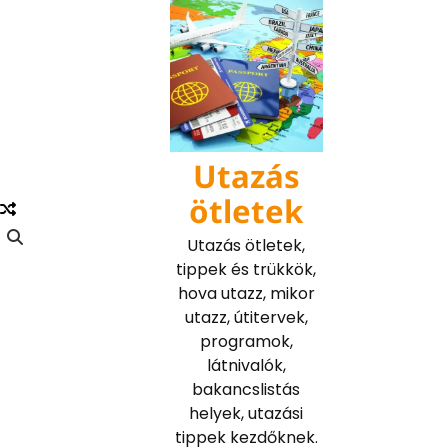
Skip
to
content
Utazás
ötletek
Utazás ötletek,
tippek és trükkök,
hova utazz, mikor
utazz, útitervek,
programok,
látnivalók,
bakancslistás
helyek, utazási
tippek kezdőknek.