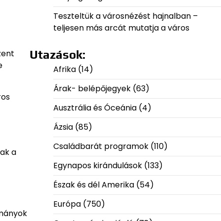
Teszteltük a városnézést hajnalban –
teljesen más arcát mutatja a város
zent
Utazások:
e
Afrika
(14)
Árak- belépőjegyek
(63)
ros
Ausztrália és Óceánia
(4)
Ázsia
(85)
Családbarát programok
(110)
ak a
Egynapos kirándulások
(133)
Észak és dél Amerika
(54)
Európa
(750)
ományok