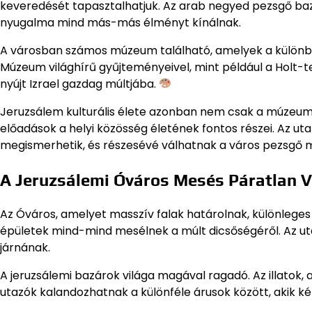
keveredését tapasztalhatjuk. Az arab negyed pezsgő bazá
nyugalma mind más-más élményt kínálnak.
A városban számos múzeum található, amelyek a különbö
Múzeum világhírű gyűjteményeivel, mint például a Holt-t
nyújt Izrael gazdag múltjába.
Jeruzsálem kulturális élete azonban nem csak a múzeumokb
előadások a helyi közösség életének fontos részei. Az ut
megismerhetik, és részesévé válhatnak a város pezsgő 
A Jeruzsálemi Óváros Mesés Páratlan V
Az Óváros, amelyet masszív falak határolnak, különleges 
épületek mind-mind mesélnek a múlt dicsőségéről. Az ut
járnának.
A jeruzsálemi bazárok világa magával ragadó. Az illatok, 
utazók kalandozhatnak a különféle árusok között, akik 