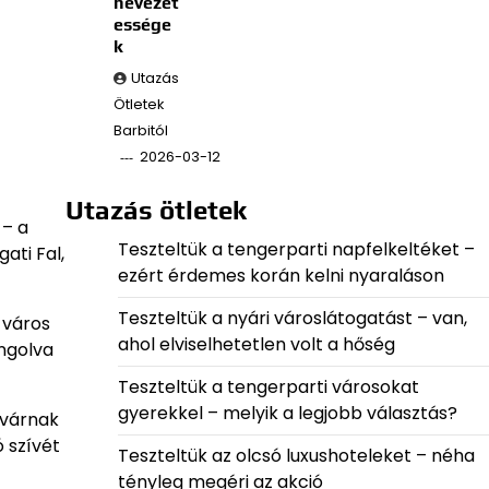
nevezet
essége
k
Utazás
Ötletek
Barbitól
2026-03-12
Utazás ötletek
 – a
Teszteltük a tengerparti napfelkeltéket –
ati Fal,
ezért érdemes korán kelni nyaraláson
Teszteltük a nyári városlátogatást – van,
 város
ahol elviselhetetlen volt a hőség
angolva
Teszteltük a tengerparti városokat
gyerekkel – melyik a legjobb választás?
 várnak
ó szívét
Teszteltük az olcsó luxushoteleket – néha
tényleg megéri az akció