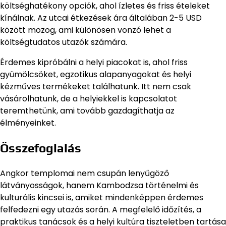
költséghatékony opciók, ahol ízletes és friss ételeket
kínálnak. Az utcai étkezések ára általában 2-5 USD
között mozog, ami különösen vonzó lehet a
költségtudatos utazók számára.
Érdemes kipróbálni a helyi piacokat is, ahol friss
gyümölcsöket, egzotikus alapanyagokat és helyi
kézműves termékeket találhatunk. Itt nem csak
vásárolhatunk, de a helyiekkel is kapcsolatot
teremthetünk, ami tovább gazdagíthatja az
élményeinket.
Összefoglalás
Angkor templomai nem csupán lenyűgöző
látványosságok, hanem Kambodzsa történelmi és
kulturális kincsei is, amiket mindenképpen érdemes
felfedezni egy utazás során. A megfelelő időzítés, a
praktikus tanácsok és a helyi kultúra tiszteletben tartása