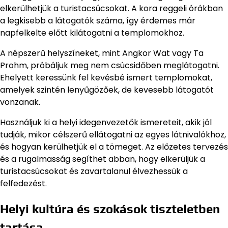
elkerülhetjük a turistacsúcsokat. A kora reggeli órákban
a legkisebb a látogatók száma, így érdemes már
napfelkelte előtt kilátogatni a templomokhoz.
A népszerű helyszíneket, mint Angkor Wat vagy Ta
Prohm, próbáljuk meg nem csúcsidőben meglátogatni.
Ehelyett keressünk fel kevésbé ismert templomokat,
amelyek szintén lenyűgözőek, de kevesebb látogatót
vonzanak.
Használjuk ki a helyi idegenvezetők ismereteit, akik jól
tudják, mikor célszerű ellátogatni az egyes látnivalókhoz,
és hogyan kerülhetjük el a tömeget. Az előzetes tervezés
és a rugalmasság segíthet abban, hogy elkerüljük a
turistacsúcsokat és zavartalanul élvezhessük a
felfedezést.
Helyi kultúra és szokások tiszteletben
tartása