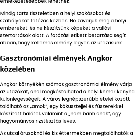
emlékezetesebbek lehetnek.
Mindig tarts tiszteletben a helyi szokásokat és
szabályokat fotózás közben. Ne zavarjuk meg a helyi
embereket, és ne készítsünk képeket a vallási
szertartások alatt. A fotózási etikett betartása segít
abban, hogy kellemes élmény legyen az utazásunk.
Gasztronómiai élmények Angkor
közelében
Angkor környékén számos gasztronómiai élmény várja
az utazókat, ahol megkóstolhatod a helyi khmer konyha
különlegességeit. A város legnépszerűbb ételei között
található az „amok”, egy kókusztejjel és fűszerekkel
készített halétel, valamint a „nom banh chok”, egy
hagyományos rizstésztás leves.
Az utcai árusoknál és kis éttermekben megtalálhatók a