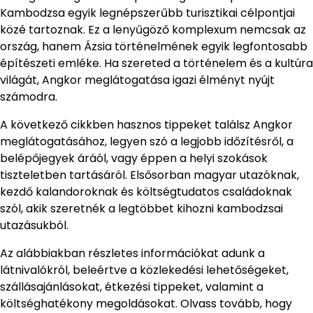
Kambodzsa egyik legnépszerűbb turisztikai célpontjai
közé tartoznak. Ez a lenyűgöző komplexum nemcsak az
ország, hanem Ázsia történelmének egyik legfontosabb
építészeti emléke. Ha szereted a történelem és a kultúra
világát, Angkor meglátogatása igazi élményt nyújt
számodra.
A következő cikkben hasznos tippeket találsz Angkor
meglátogatásához, legyen szó a legjobb időzítésről, a
belépőjegyek áráól, vagy éppen a helyi szokások
tiszteletben tartásáról. Elsősorban magyar utazóknak,
kezdő kalandoroknak és költségtudatos családoknak
szól, akik szeretnék a legtöbbet kihozni kambodzsai
utazásukból.
Az alábbiakban részletes információkat adunk a
látnivalókról, beleértve a közlekedési lehetőségeket,
szállásajánlásokat, étkezési tippeket, valamint a
költséghatékony megoldásokat. Olvass tovább, hogy