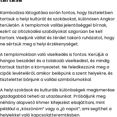
Kambodzsa látogatása során fontos, hogy tiszteletben
tartsuk a helyi kultúrát és szokásokat, különösen Angkor
területén. A templomok vallási jelentőséggel bírnak,
ezért az öltözködési szabályokat szigorúan be kell
tartani. Viseljünk vállat és térdet takaró ruházatot, hogy
ne sértsük meg a helyi érzékenységet.
A templomokban való viselkedés is fontos. Kerüljük a
hangos beszédet és a tolakodó viselkedést, és mindig
tartsuk tisztán a környezetet. Ne feledkezzünk meg a
cipők levételéről, amikor belépünk a szent helyekre, és
tisztelettel bánjunk a vallási szimbólumokkal.
A helyi szokások és kulturális különbségek megismerése
gazdagabbá teheti az utazásunkat. Próbáljunk meg
néhány alapvető khmer kifejezést elsajátítani, mint
például a „köszönöm” vagy a „jó napot”, ami segíthet a
helyiekkel való kapcsolatteremtésben.