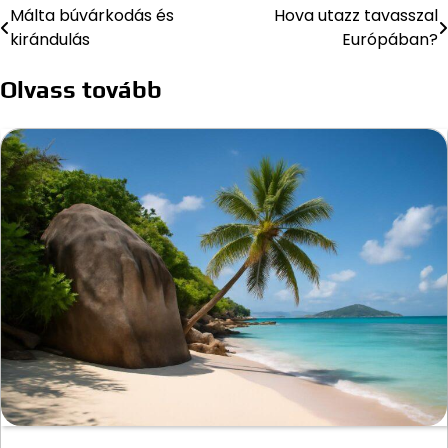
Málta búvárkodás és
Hova utazz tavasszal
Bejegyzés
kirándulás
Európában?
navigáció
Olvass tovább