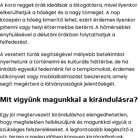
A kora reggeli órák ideálisak a látogatásra, mivel ilyenkor
elkerülhetjük a hőséget és a nagy tömeget. A nap
közepén a hőség kimerítő lehet, ezért érdemes ilyenkor
pihenni vagy helyi éttermekbe betérni. A hőmérséklet
enyhülésével a délutáni órákban folytathatjuk a
felfedezést.
A vezetett túrák segítségével mélyebb betekintést
nyerhetünk a történelmi és kulturális háttérbe, de ha
inkább egyedül fedeznénk fel a templomokat, érdemes
útikönyvet vagy mobilalkalmazást beszerezni, amely
segít megérteni a látványosságok jelentőségét.
Mit vigyünk magunkkal a kirándulásra?
Egy jól megtervezett kiránduláshoz elengedhetetlen,
hogy megfelelően felkészüljünk és magunkkal vigyük a
szükséges felszereléseket. A legfontosabb kiegészítő a
víz, hiszen a meleg időben könnyen kiszáradhatunk.