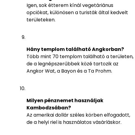
Igen, sok étterem kínál vegetáriánus
opciókat, különösen a turisták által kedvelt
területeken.
Hány templom található Angkorban?
Több mint 70 templom található a területen,
de a legnépszerűbbek közé tartozik az
Angkor Wat, a Bayon és a Ta Prohm.
Milyen pénznemet használjak
Kambodzsában?
Az amerikai dollár széles körben elfogadott,
de a helyi riel is használatos vásárláskor.