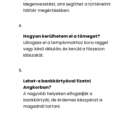
idegenvezetést, ami segíthet a történelmi
háttér megértésében.
Hogyan kerülhetem el a tömeget?
Látogass el a templomokhoz kora reggel
vagy késő délután, és kerüld a főszezon
időszakát.
Lehet-e bankkártyával fizetni
Angkorban?
A nagyobb helyeken elfogadják a
bankkártyát, de érdemes készpénzt is
magadnál tartani.