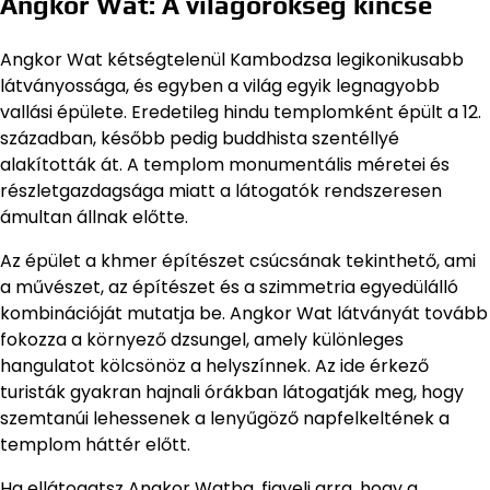
Angkor Wat: A világörökség kincse
Angkor Wat kétségtelenül Kambodzsa legikonikusabb
látványossága, és egyben a világ egyik legnagyobb
vallási épülete. Eredetileg hindu templomként épült a 12.
században, később pedig buddhista szentéllyé
alakították át. A templom monumentális méretei és
részletgazdagsága miatt a látogatók rendszeresen
ámultan állnak előtte.
Az épület a khmer építészet csúcsának tekinthető, ami
a művészet, az építészet és a szimmetria egyedülálló
kombinációját mutatja be. Angkor Wat látványát tovább
fokozza a környező dzsungel, amely különleges
hangulatot kölcsönöz a helyszínnek. Az ide érkező
turisták gyakran hajnali órákban látogatják meg, hogy
szemtanúi lehessenek a lenyűgöző napfelkeltének a
templom háttér előtt.
Ha ellátogatsz Angkor Watba, figyelj arra, hogy a