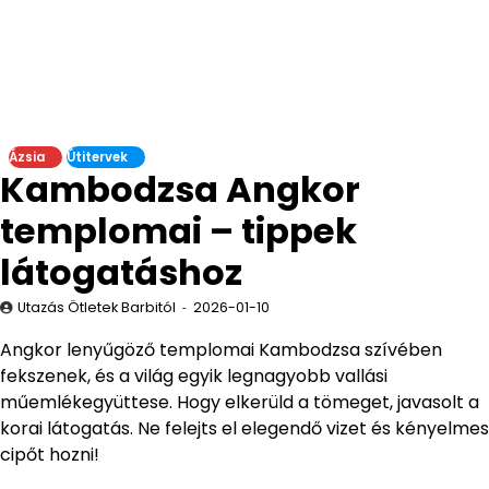
Ázsia
Útitervek
Kambodzsa Angkor
templomai – tippek
látogatáshoz
Utazás Ötletek Barbitól
2026-01-10
Angkor lenyűgöző templomai Kambodzsa szívében
fekszenek, és a világ egyik legnagyobb vallási
műemlékegyüttese. Hogy elkerüld a tömeget, javasolt a
korai látogatás. Ne felejts el elegendő vizet és kényelmes
cipőt hozni!