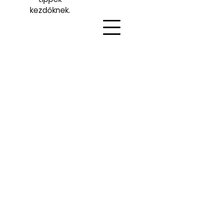
kezdőknek.