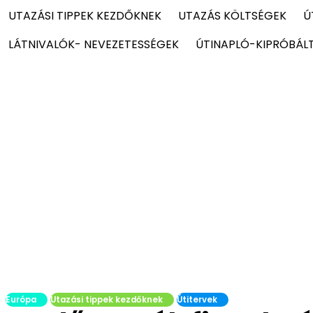
UTAZÁSI TIPPEK KEZDŐKNEK
UTAZÁS KÖLTSÉGEK
Ú
LÁTNIVALÓK- NEVEZETESSÉGEK
ÚTINAPLÓ-KIPRÓBÁL
Európa
Utazási tippek kezdőknek
Útitervek