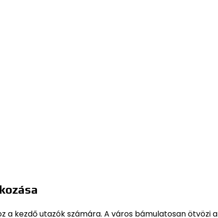
lkozása
z a kezdő utazók számára. A város bámulatosan ötvözi a