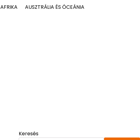
AFRIKA
AUSZTRÁLIA ÉS ÓCEÁNIA
Keresés