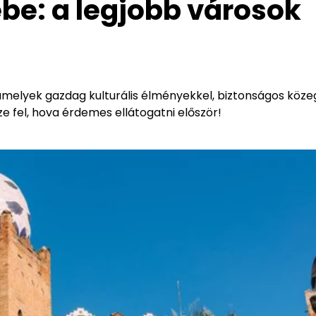
be: a legjobb városok
amelyek gazdag kulturális élményekkel, biztonságos köze
e fel, hova érdemes ellátogatni először!