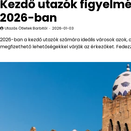
Kezdő utazók figyelmé
2026-ban
Utazás Ötletek Barbitól
2026-01-03
2026-ban a kezdő utazók számára ideális városok azok, 
megfizethető lehetőségekkel várják az érkezőket. Fedezz