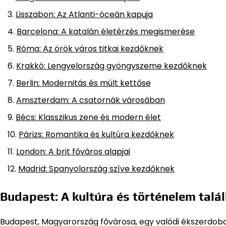
Lisszabon: Az Atlanti-óceán kapuja
Barcelona: A katalán életérzés megismerése
Róma: Az örök város titkai kezdőknek
Krakkó: Lengyelország gyöngyszeme kezdőknek
Berlin: Modernitás és múlt kettőse
Amszterdam: A csatornák városában
Bécs: Klasszikus zene és modern élet
Párizs: Romantika és kultúra kezdőknek
London: A brit főváros alapjai
Madrid: Spanyolország szíve kezdőknek
Budapest: A kultúra és történelem talá
Budapest, Magyarország fővárosa, egy valódi ékszerdobo