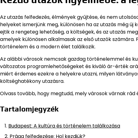
Az utazás felfedezés, élmények gyűjtése, és nem utolsós
helyeket ismerjünk meg, különösen ha az utazás még új
ejtik a rengeteg lehetőség, a költségek, és az utazás 
amelyek különösen alkalmasak az első utazók számára. Fed
történelem és a modern élet találkozik.
Az alábbi városok nemcsak gazdag történelemmel és ku
változatos programlehetőségeket és kiváló ár-érték arán
miért érdemes ezekre a helyekre utazni, milyen látványo
költséghatékony utazásra.
Olvass tovább, hogy megtudd, mely városok várnak rád és 
Tartalomjegyzék
Budapest: A kultúra és történelem találkozása
Prága felfedezése: Hol kezdjük?