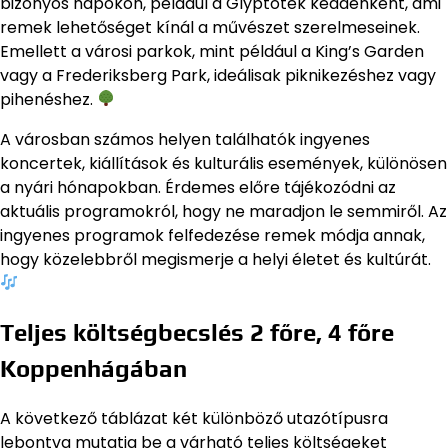
bizonyos napokon, például a Glyptotek keddenként, ami
remek lehetőséget kínál a művészet szerelmeseinek.
Emellett a városi parkok, mint például a King’s Garden
vagy a Frederiksberg Park, ideálisak piknikezéshez vagy
pihenéshez.
A városban számos helyen találhatók ingyenes
koncertek, kiállítások és kulturális események, különösen
a nyári hónapokban. Érdemes előre tájékozódni az
aktuális programokról, hogy ne maradjon le semmiről. Az
ingyenes programok felfedezése remek módja annak,
hogy közelebbről megismerje a helyi életet és kultúrát.
Teljes költségbecslés 2 főre, 4 főre
Koppenhágában
A következő táblázat két különböző utazótípusra
lebontva mutatja be a várható teljes költségeket