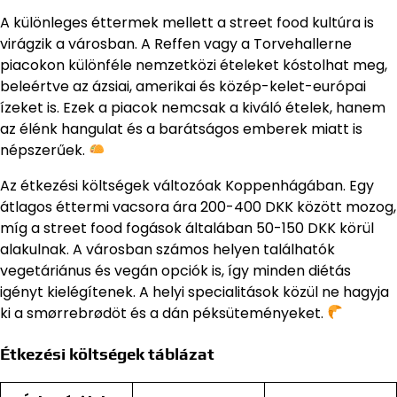
A különleges éttermek mellett a street food kultúra is
virágzik a városban. A Reffen vagy a Torvehallerne
piacokon különféle nemzetközi ételeket kóstolhat meg,
beleértve az ázsiai, amerikai és közép-kelet-európai
ízeket is. Ezek a piacok nemcsak a kiváló ételek, hanem
az élénk hangulat és a barátságos emberek miatt is
népszerűek.
Az étkezési költségek változóak Koppenhágában. Egy
átlagos éttermi vacsora ára 200-400 DKK között mozog,
míg a street food fogások általában 50-150 DKK körül
alakulnak. A városban számos helyen találhatók
vegetáriánus és vegán opciók is, így minden diétás
igényt kielégítenek. A helyi specialitások közül ne hagyja
ki a smørrebrødöt és a dán péksüteményeket.
Étkezési költségek táblázat