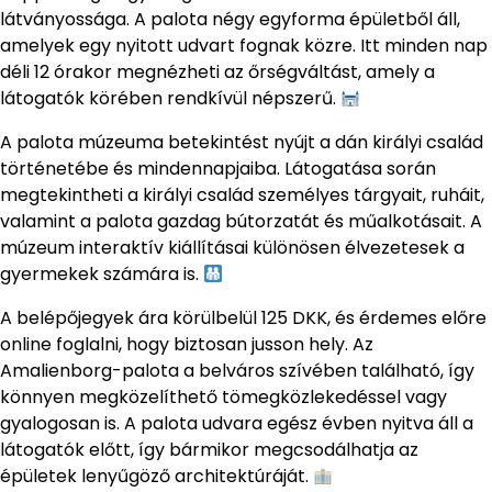
látványossága. A palota négy egyforma épületből áll,
amelyek egy nyitott udvart fognak közre. Itt minden nap
déli 12 órakor megnézheti az őrségváltást, amely a
látogatók körében rendkívül népszerű.
A palota múzeuma betekintést nyújt a dán királyi család
történetébe és mindennapjaiba. Látogatása során
megtekintheti a királyi család személyes tárgyait, ruháit,
valamint a palota gazdag bútorzatát és műalkotásait. A
múzeum interaktív kiállításai különösen élvezetesek a
gyermekek számára is.
A belépőjegyek ára körülbelül 125 DKK, és érdemes előre
online foglalni, hogy biztosan jusson hely. Az
Amalienborg-palota a belváros szívében található, így
könnyen megközelíthető tömegközlekedéssel vagy
gyalogosan is. A palota udvara egész évben nyitva áll a
látogatók előtt, így bármikor megcsodálhatja az
épületek lenyűgöző architektúráját.