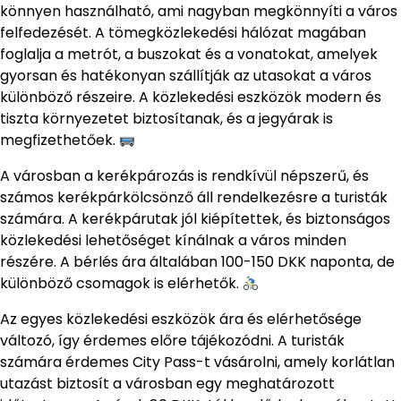
könnyen használható, ami nagyban megkönnyíti a város
felfedezését. A tömegközlekedési hálózat magában
foglalja a metrót, a buszokat és a vonatokat, amelyek
gyorsan és hatékonyan szállítják az utasokat a város
különböző részeire. A közlekedési eszközök modern és
tiszta környezetet biztosítanak, és a jegyárak is
megfizethetőek.
A városban a kerékpározás is rendkívül népszerű, és
számos kerékpárkölcsönző áll rendelkezésre a turisták
számára. A kerékpárutak jól kiépítettek, és biztonságos
közlekedési lehetőséget kínálnak a város minden
részére. A bérlés ára általában 100-150 DKK naponta, de
különböző csomagok is elérhetők.
Az egyes közlekedési eszközök ára és elérhetősége
változó, így érdemes előre tájékozódni. A turisták
számára érdemes City Pass-t vásárolni, amely korlátlan
utazást biztosít a városban egy meghatározott