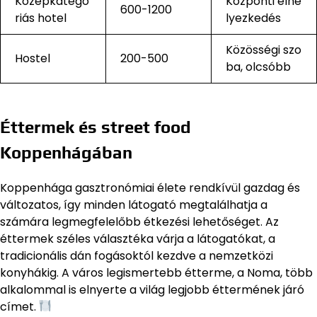
Középkategó
Központi elhe
600-1200
riás hotel
lyezkedés
Közösségi szo
Hostel
200-500
ba, olcsóbb
Éttermek és street food
Koppenhágában
Koppenhága gasztronómiai élete rendkívül gazdag és
változatos, így minden látogató megtalálhatja a
számára legmegfelelőbb étkezési lehetőséget. Az
éttermek széles választéka várja a látogatókat, a
tradicionális dán fogásoktól kezdve a nemzetközi
konyhákig. A város legismertebb étterme, a Noma, több
alkalommal is elnyerte a világ legjobb éttermének járó
címet.