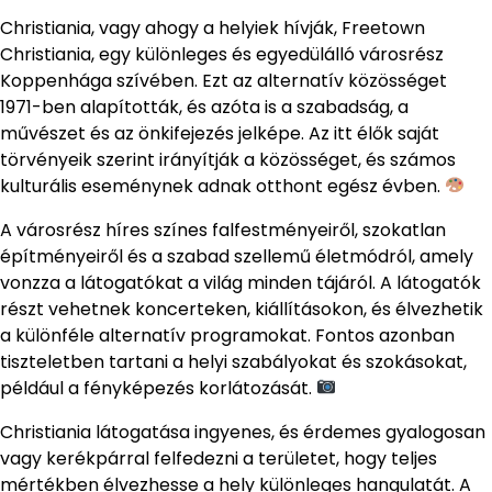
Christiania, vagy ahogy a helyiek hívják, Freetown
Christiania, egy különleges és egyedülálló városrész
Koppenhága szívében. Ezt az alternatív közösséget
1971-ben alapították, és azóta is a szabadság, a
művészet és az önkifejezés jelképe. Az itt élők saját
törvényeik szerint irányítják a közösséget, és számos
kulturális eseménynek adnak otthont egész évben.
A városrész híres színes falfestményeiről, szokatlan
építményeiről és a szabad szellemű életmódról, amely
vonzza a látogatókat a világ minden tájáról. A látogatók
részt vehetnek koncerteken, kiállításokon, és élvezhetik
a különféle alternatív programokat. Fontos azonban
tiszteletben tartani a helyi szabályokat és szokásokat,
például a fényképezés korlátozását.
Christiania látogatása ingyenes, és érdemes gyalogosan
vagy kerékpárral felfedezni a területet, hogy teljes
mértékben élvezhesse a hely különleges hangulatát. A