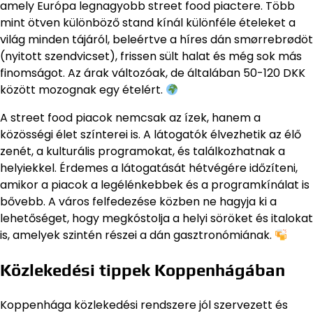
amely Európa legnagyobb street food piactere. Több
mint ötven különböző stand kínál különféle ételeket a
világ minden tájáról, beleértve a híres dán smørrebrødöt
(nyitott szendvicset), frissen sült halat és még sok más
finomságot. Az árak változóak, de általában 50-120 DKK
között mozognak egy ételért.
A street food piacok nemcsak az ízek, hanem a
közösségi élet színterei is. A látogatók élvezhetik az élő
zenét, a kulturális programokat, és találkozhatnak a
helyiekkel. Érdemes a látogatását hétvégére időzíteni,
amikor a piacok a legélénkebbek és a programkínálat is
bővebb. A város felfedezése közben ne hagyja ki a
lehetőséget, hogy megkóstolja a helyi söröket és italokat
is, amelyek szintén részei a dán gasztronómiának.
Közlekedési tippek Koppenhágában
Koppenhága közlekedési rendszere jól szervezett és