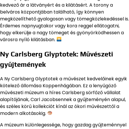
kedvező ár a látványért és a kilátásért. A torony a
belváros központjában található, így könnyen
megközelíthető gyalogosan vagy tömegközlekedéssel is.
Érdemes napnyugtakor vagy kora reggel ellátogatni,
hogy elkerülje a nagy tömeget és gyönyörködhessen a
városra nyíló kilátásban.
Ny Carlsberg Glyptotek: Művészeti
gyűjtemények
A Ny Carlsberg Glyptotek a művészet kedvelőinek egyik
kötelező állomása Koppenhágában. Ez a lenyűgöző
művészeti múzeum a híres Carlsberg sörfőző vállalat
alapítójának, Carl Jacobsennek a gyűjteményén alapul,
és széles körű kollekciót kínál az ókori művészettől a
modern alkotásokig.
A múzeum különlegessége, hogy gazdag gyűjteménnyel