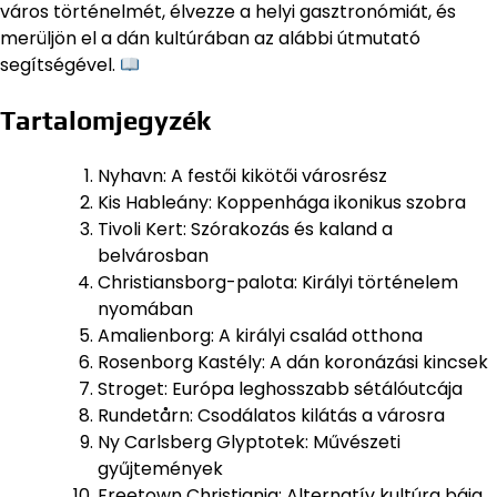
város történelmét, élvezze a helyi gasztronómiát, és
merüljön el a dán kultúrában az alábbi útmutató
segítségével.
Tartalomjegyzék
Nyhavn: A festői kikötői városrész
Kis Hableány: Koppenhága ikonikus szobra
Tivoli Kert: Szórakozás és kaland a
belvárosban
Christiansborg-palota: Királyi történelem
nyomában
Amalienborg: A királyi család otthona
Rosenborg Kastély: A dán koronázási kincsek
Stroget: Európa leghosszabb sétálóutcája
Rundetårn: Csodálatos kilátás a városra
Ny Carlsberg Glyptotek: Művészeti
gyűjtemények
Freetown Christiania: Alternatív kultúra bája