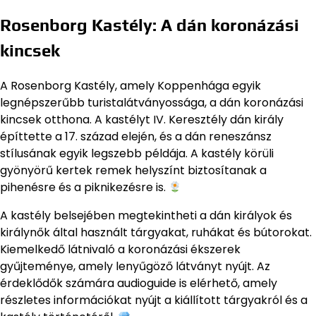
Rosenborg Kastély: A dán koronázási
kincsek
A Rosenborg Kastély, amely Koppenhága egyik
legnépszerűbb turistalátványossága, a dán koronázási
kincsek otthona. A kastélyt IV. Keresztély dán király
építtette a 17. század elején, és a dán reneszánsz
stílusának egyik legszebb példája. A kastély körüli
gyönyörű kertek remek helyszínt biztosítanak a
pihenésre és a piknikezésre is.
A kastély belsejében megtekintheti a dán királyok és
királynők által használt tárgyakat, ruhákat és bútorokat.
Kiemelkedő látnivaló a koronázási ékszerek
gyűjteménye, amely lenyűgöző látványt nyújt. Az
érdeklődők számára audioguide is elérhető, amely
részletes információkat nyújt a kiállított tárgyakról és a