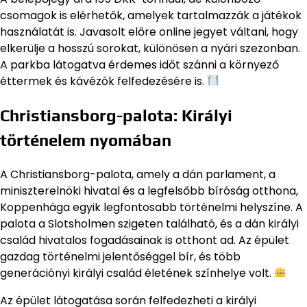
csomagok is elérhetők, amelyek tartalmazzák a játékok
használatát is. Javasolt előre online jegyet váltani, hogy
elkerülje a hosszú sorokat, különösen a nyári szezonban.
A parkba látogatva érdemes időt szánni a környező
éttermek és kávézók felfedezésére is.
Christiansborg-palota: Királyi
történelem nyomában
A Christiansborg-palota, amely a dán parlament, a
miniszterelnöki hivatal és a legfelsőbb bíróság otthona,
Koppenhága egyik legfontosabb történelmi helyszíne. A
palota a Slotsholmen szigeten található, és a dán királyi
család hivatalos fogadásainak is otthont ad. Az épület
gazdag történelmi jelentőséggel bír, és több
generációnyi királyi család életének színhelye volt.
Az épület látogatása során felfedezheti a királyi