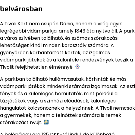
belvárosban
A Tivoli Kert nem csupán Dánia, hanem a világ egyik
legrégebbi vidámparkja, amely 1843 óta nyitva áll. A park
a város szívében található, és számos szórakozási
lehetőséget kínál minden korosztály számára. A
gyönyörűen karbantartott kertek, az izgalmas
vidámparki játékok és a különféle rendezvények teszik a
Tivolit felejthetetlen élménnyé.
A parkban található hullámvasutak, körhinták és más
vidámparki játékok mindenki számára izgalmasak. Az esti
fények és a különleges bemutatók, mint például a
tűzijátékok vagy a színházi előadások, különleges
hangulatot kölcsönöznek a helyszínnek. A Tivoli nemcsak
a gyermekek, hanem a felnőttek számára is remek
szórakozást nyújt.
A belépőjegy ára 135 DKK-tól indul, de különböző