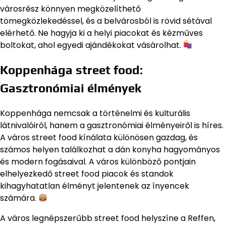
városrész könnyen megközelíthető
tömegközlekedéssel, és a belvárosból is rövid sétával
elérhető. Ne hagyja ki a helyi piacokat és kézműves
boltokat, ahol egyedi ajándékokat vásárolhat.
Koppenhága street food:
Gasztronómiai élmények
Koppenhága nemcsak a történelmi és kulturális
látnivalóiról, hanem a gasztronómiai élményeiről is híres.
A város street food kínálata különösen gazdag, és
számos helyen találkozhat a dán konyha hagyományos
és modern fogásaival. A város különböző pontjain
elhelyezkedő street food piacok és standok
kihagyhatatlan élményt jelentenek az ínyencek
számára.
A város legnépszerűbb street food helyszíne a Reffen,