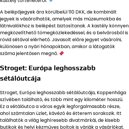
kastély történetéről.
A belépőjegyek ára körülbelül 110 DKK, de kombinált
jegyek is vásárolhatók, amelyek más múzeumokba és
látnivalókhoz is belépést biztosítanak. A kastély könnyen
megközelíthető tömegközlekedéssel, és a belvárosból is
rövid sétával elérhető. Javasolt előre jegyet vásárolni,
különösen a nyári hónapokban, amikor a látogatók
száma jelentősen megnő.
Stroget: Európa leghosszabb
sétálóutcája
Stroget, Európa leghosszabb sétálóutcája, Koppenhága
szívében található, és több mint egy kilométer hosszú.
Ez a sétálóutca a város egyik legforgalmasabb része,
ahol számtalan üzlet, kávézó és étterem sorakozik. Itt
találhatók a világ leghíresebb divatmárkái, de kisebb
butikok és helyi kézműves boltok is várják a vásárlókat.