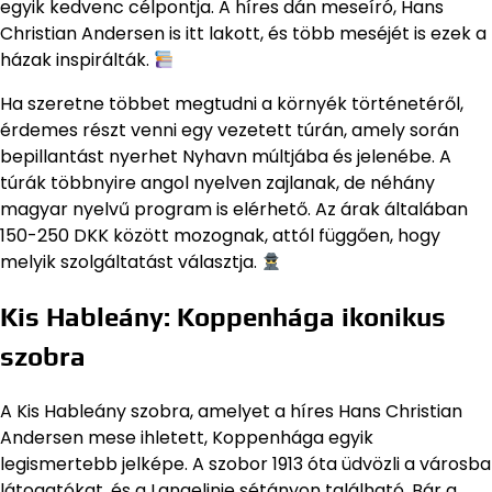
egyik kedvenc célpontja. A híres dán meseíró, Hans
Christian Andersen is itt lakott, és több meséjét is ezek a
házak inspirálták.
Ha szeretne többet megtudni a környék történetéről,
érdemes részt venni egy vezetett túrán, amely során
bepillantást nyerhet Nyhavn múltjába és jelenébe. A
túrák többnyire angol nyelven zajlanak, de néhány
magyar nyelvű program is elérhető. Az árak általában
150-250 DKK között mozognak, attól függően, hogy
melyik szolgáltatást választja.
Kis Hableány: Koppenhága ikonikus
szobra
A Kis Hableány szobra, amelyet a híres Hans Christian
Andersen mese ihletett, Koppenhága egyik
legismertebb jelképe. A szobor 1913 óta üdvözli a városba
látogatókat, és a Langelinie sétányon található. Bár a