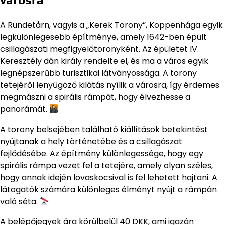
A Rundetårn, vagyis a „Kerek Torony”, Koppenhága egyik
legkülönlegesebb építménye, amely 1642-ben épült
csillagászati megfigyelőtoronyként. Az épületet IV.
Keresztély dán király rendelte el, és ma a város egyik
legnépszerűbb turisztikai látványossága. A torony
tetejéről lenyűgöző kilátás nyílik a városra, így érdemes
megmászni a spirális rámpát, hogy élvezhesse a
panorámát.
A torony belsejében található kiállítások betekintést
nyújtanak a hely történetébe és a csillagászat
fejlődésébe. Az építmény különlegessége, hogy egy
spirális rámpa vezet fel a tetejére, amely olyan széles,
hogy annak idején lovaskocsival is fel lehetett hajtani. A
látogatók számára különleges élményt nyújt a rámpán
való séta.
A belépőjegyek ára körülbelül 40 DKK, ami igazán