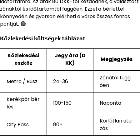
időtartamra. Az árak 80 DKK-tól kezdődnek, a választott
zónáktól és időtartamtól függően. Ezzel a bérlettel
könnyedén és gyorsan elérheti a város összes fontos
pontját.
Közlekedési költségek táblázat
Közlekedési
Jegy ára (D
Megjegyzés
eszköz
KK)
Zónától függ
Metro / Busz
24-36
ően
Kerékpár bér
100-150
Naponta
lés
Korlátlan uta
City Pass
80+
zás