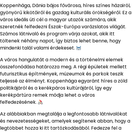
Koppenhága, Dánia bájos fővárosa, híres színes házairól,
gyönyörű kikötőiről és gazdag kulturális örökségéről. Ez a
város ideális úti cél a magyar utazók számára, akik
szeretnék felfedezni Észak-Európa varázslatos világát.
Számos látnivaló és program várja azokat, akik itt
töltenek néhány napot, így biztos lehet benne, hogy
mindenki talál valami érdekeset.
A város hangulatát a modern és a történelmi elemek
összefonódása határozza meg. A régi épületek mellett
futurisztikus építmények, múzeumok és parkok teszik
teljessé az élményt. Koppenhága egyaránt híres a zöld
politikájáról és a kerékpáros kultúrájáról, így egy
kerékpártúra remek módja lehet a város
felfedezésének.
Az alábbiakban megtalálja a legfontosabb látnivalókat
és nevezetességeket, amelyek segítenek abban, hogy a
legtöbbet hozza ki itt tartózkodásából. Fedezze fel a