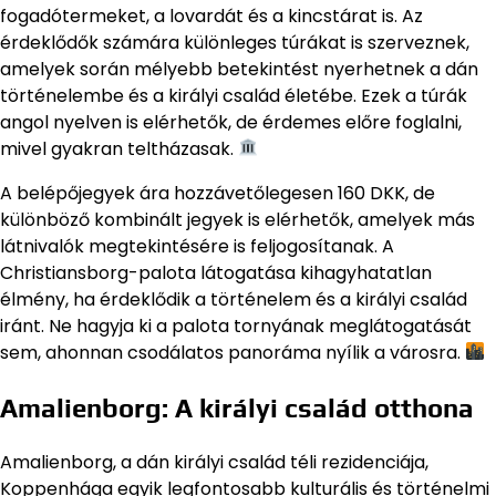
fogadótermeket, a lovardát és a kincstárat is. Az
érdeklődők számára különleges túrákat is szerveznek,
amelyek során mélyebb betekintést nyerhetnek a dán
történelembe és a királyi család életébe. Ezek a túrák
angol nyelven is elérhetők, de érdemes előre foglalni,
mivel gyakran teltházasak.
A belépőjegyek ára hozzávetőlegesen 160 DKK, de
különböző kombinált jegyek is elérhetők, amelyek más
látnivalók megtekintésére is feljogosítanak. A
Christiansborg-palota látogatása kihagyhatatlan
élmény, ha érdeklődik a történelem és a királyi család
iránt. Ne hagyja ki a palota tornyának meglátogatását
sem, ahonnan csodálatos panoráma nyílik a városra.
Amalienborg: A királyi család otthona
Amalienborg, a dán királyi család téli rezidenciája,
Koppenhága egyik legfontosabb kulturális és történelmi