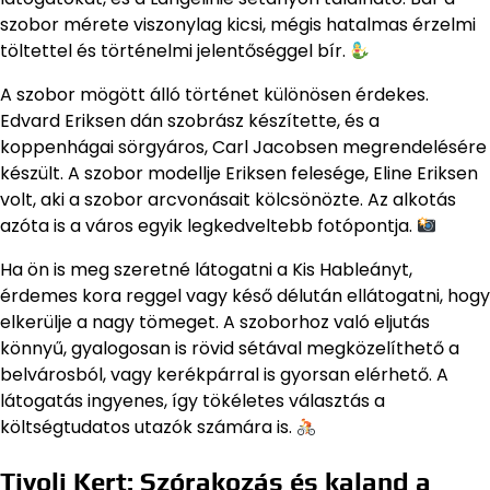
szobor mérete viszonylag kicsi, mégis hatalmas érzelmi
töltettel és történelmi jelentőséggel bír.
A szobor mögött álló történet különösen érdekes.
Edvard Eriksen dán szobrász készítette, és a
koppenhágai sörgyáros, Carl Jacobsen megrendelésére
készült. A szobor modellje Eriksen felesége, Eline Eriksen
volt, aki a szobor arcvonásait kölcsönözte. Az alkotás
azóta is a város egyik legkedveltebb fotópontja.
Ha ön is meg szeretné látogatni a Kis Hableányt,
érdemes kora reggel vagy késő délután ellátogatni, hogy
elkerülje a nagy tömeget. A szoborhoz való eljutás
könnyű, gyalogosan is rövid sétával megközelíthető a
belvárosból, vagy kerékpárral is gyorsan elérhető. A
látogatás ingyenes, így tökéletes választás a
költségtudatos utazók számára is.
Tivoli Kert: Szórakozás és kaland a