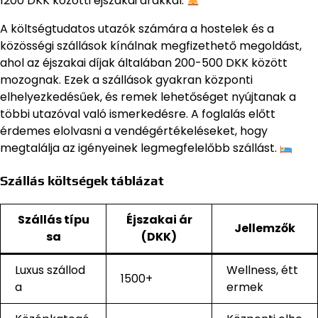
1200 DKK közötti éjszakai árakkal.
A költségtudatos utazók számára a hostelek és a
közösségi szállások kínálnak megfizethető megoldást,
ahol az éjszakai díjak általában 200-500 DKK között
mozognak. Ezek a szállások gyakran központi
elhelyezkedésűek, és remek lehetőséget nyújtanak a
többi utazóval való ismerkedésre. A foglalás előtt
érdemes elolvasni a vendégértékeléseket, hogy
megtalálja az igényeinek legmegfelelőbb szállást.
Szállás költségek táblázat
Szállás típu
Éjszakai ár
Jellemzők
sa
(DKK)
Luxus szállod
Wellness, étt
1500+
a
ermek