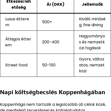
Étkezési leh
Ár (DKK)
Jellemzők
etőség
Luxus éttere
Kiváló minősé
500+
m
g, fine dining
Hagyományo
Átlagos étter
200-400
s és nemzetk
em
özi fogások
Gyors, változ
Street food
50-150
atos, nemzet
közi
Napi költségbecslés Koppenhágában
Koppenhága nem tartozik a legolcsóbb úti célok közé,
de megfelelő tervezéssel és költségtudatos