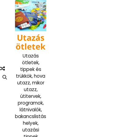
Skip
to
content
Utazás
ötletek
Utazás
ötletek,
tippek és
trükkök, hova
utazz, mikor
utazz,
útitervek,
programok,
látnivalók,
bakancslistás
helyek,
utazási
tippek