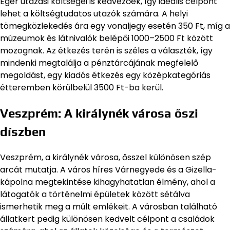
Eger utazási költségei is kedvezőek, így ideális célpont
lehet a költségtudatos utazók számára. A helyi
tömegközlekedés ára egy vonaljegy esetén 350 Ft, míg a
múzeumok és látnivalók belépői 1000–2500 Ft között
mozognak. Az étkezés terén is széles a választék, így
mindenki megtalálja a pénztárcájának megfelelő
megoldást, egy kiadós étkezés egy középkategóriás
étteremben körülbelül 3500 Ft-ba kerül.
Veszprém: A királynék városa őszi
díszben
Veszprém, a királynék városa, ősszel különösen szép
arcát mutatja. A város híres Várnegyede és a Gizella-
kápolna megtekintése kihagyhatatlan élmény, ahol a
látogatók a történelmi épületek között sétálva
ismerhetik meg a múlt emlékeit. A városban található
állatkert pedig különösen kedvelt célpont a családok