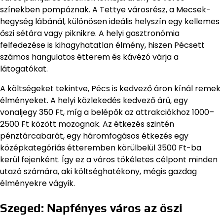
színekben pompáznak. A Tettye városrész, a Mecsek-
hegység lábánál, különösen ideális helyszín egy kellemes
őszi sétára vagy piknikre. A helyi gasztronómia
felfedezése is kihagyhatatlan élmény, hiszen Pécsett
számos hangulatos étterem és kávézó várja a
látogatókat.
A költségeket tekintve, Pécs is kedvező áron kínál remek
élményeket. A helyi közlekedés kedvező árú, egy
vonaljegy 350 Ft, míg a belépők az attrakciókhoz 1000–
2500 Ft között mozognak. Az étkezés szintén
pénztárcabarát, egy háromfogásos étkezés egy
középkategóriás étteremben körülbelül 3500 Ft-ba
kerül fejenként. Így ez a város tökéletes célpont minden
utazó számára, aki költséghatékony, mégis gazdag
élményekre vágyik.
Szeged: Napfényes város az őszi