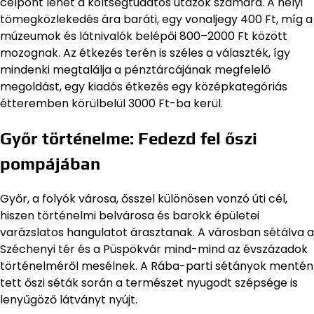
célpont lehet a költségtudatos utazók számára. A helyi
tömegközlekedés ára baráti, egy vonaljegy 400 Ft, míg a
múzeumok és látnivalók belépői 800–2000 Ft között
mozognak. Az étkezés terén is széles a választék, így
mindenki megtalálja a pénztárcájának megfelelő
megoldást, egy kiadós étkezés egy középkategóriás
étteremben körülbelül 3000 Ft-ba kerül.
Győr történelme: Fedezd fel őszi
pompájában
Győr, a folyók városa, ősszel különösen vonzó úti cél,
hiszen történelmi belvárosa és barokk épületei
varázslatos hangulatot árasztanak. A városban sétálva a
Széchenyi tér és a Püspökvár mind-mind az évszázadok
történelméről mesélnek. A Rába-parti sétányok mentén
tett őszi séták során a természet nyugodt szépsége is
lenyűgöző látványt nyújt.