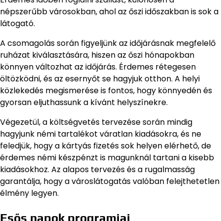
népszerűbb városokban, ahol az őszi időszakban is sok a
látogató.
A csomagolás során figyeljünk az időjárásnak megfelelő
ruházat kiválasztására, hiszen az őszi hónapokban
könnyen változhat az időjárás. Érdemes rétegesen
öltözködni, és az esernyőt se hagyjuk otthon. A helyi
közlekedés megismerése is fontos, hogy könnyedén és
gyorsan eljuthassunk a kívánt helyszínekre.
Végezetül, a költségvetés tervezése során mindig
hagyjunk némi tartalékot váratlan kiadásokra, és ne
feledjük, hogy a kártyás fizetés sok helyen elérhető, de
érdemes némi készpénzt is magunknál tartani a kisebb
kiadásokhoz. Az alapos tervezés és a rugalmasság
garantálja, hogy a városlátogatás valóban felejthetetlen
élmény legyen.
Esős napok programjai