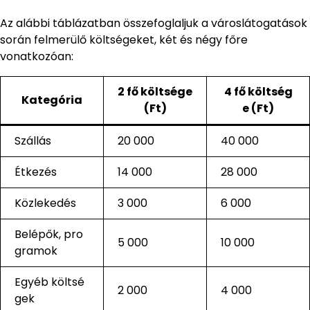
Az alábbi táblázatban összefoglaljuk a városlátogatások
során felmerülő költségeket, két és négy főre
vonatkozóan:
2 fő költsége
4 fő költség
Kategória
(Ft)
e (Ft)
Szállás
20 000
40 000
Étkezés
14 000
28 000
Közlekedés
3 000
6 000
Belépők, pro
5 000
10 000
gramok
Egyéb költsé
2 000
4 000
gek