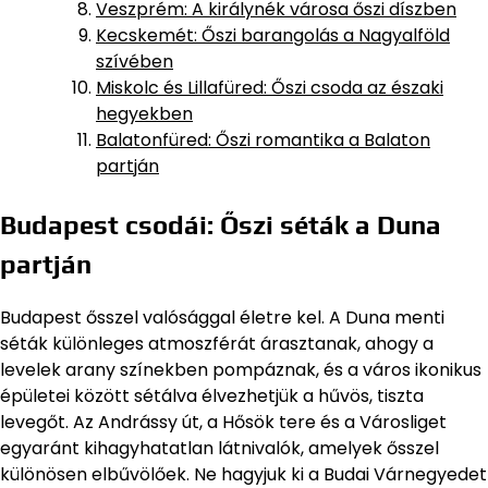
Veszprém: A királynék városa őszi díszben
Kecskemét: Őszi barangolás a Nagyalföld
szívében
Miskolc és Lillafüred: Őszi csoda az északi
hegyekben
Balatonfüred: Őszi romantika a Balaton
partján
Budapest csodái: Őszi séták a Duna
partján
Budapest ősszel valósággal életre kel. A Duna menti
séták különleges atmoszférát árasztanak, ahogy a
levelek arany színekben pompáznak, és a város ikonikus
épületei között sétálva élvezhetjük a hűvös, tiszta
levegőt. Az Andrássy út, a Hősök tere és a Városliget
egyaránt kihagyhatatlan látnivalók, amelyek ősszel
különösen elbűvölőek. Ne hagyjuk ki a Budai Várnegyedet