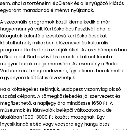
sem, ahol a történelmi épületek és a lenyűgöző kilátás
egyaránt maradandó élményt nyújtanak.
A szezonális programok közül kiemelkedik a már
hagyománnyá vált Kürtőskalács Fesztivál, ahol a
látogatók különféle ízesítésű kürtőskalácsokat
kóstolhatnak, miközben élőzenével és kulturális
programokkal szórakoztatják őket. Az őszi hónapokban
a Budapest Borfesztivál is remek alkalmat kínál a
magyar borok megismerésére. Az esemény a Budai
Várban kerül megrendezésre, így a finom borok mellett
a gyönyörű kilátást is élvezhetjük.
Ha a költségeket tekintjük, Budapest viszonylag olcsó
utazási célpont. A tömegközlekedés jól szervezett és
megfizethető, a napijegy ára mindössze 1650 Ft. A
múzeumok és látnivalók belépői változatosak, de
általában 1000–3000 Ft között mozognak. Egy
ínycsiklandó ebéd vagy vacsora egy hangulatos