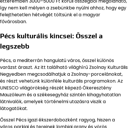
étteremben 3000–5000 Ft körüli összegből megoldható,
így nem kell mélyen a zsebünkbe nyúlni ahhoz, hogy egy
felejthetetlen hétvégét töltsünk el a magyar
fővárosban.
Pécs kulturális kincsei: Ősszel a
legszebb
Pécs, a mediterrán hangulatú város, ősszel különös
varázst áraszt. Az itt található világhírű Zsolnay Kulturális
Negyedben megcsodálhatjuk a Zsolnay-porcelánokat,
és részt vehetünk különféle kulturális programokon. Az
UNESCO világörökség részét képező Ókeresztény
Mauzóleum és a székesegyház szintén kihagyhatatlan
látnivalók, amelyek történelmi utazásra viszik a
látogatókat.
Ősszel Pécs igazi ékszerdobozként ragyog, hiszen a
város parkjai és tereinek lombjai arany és vörös