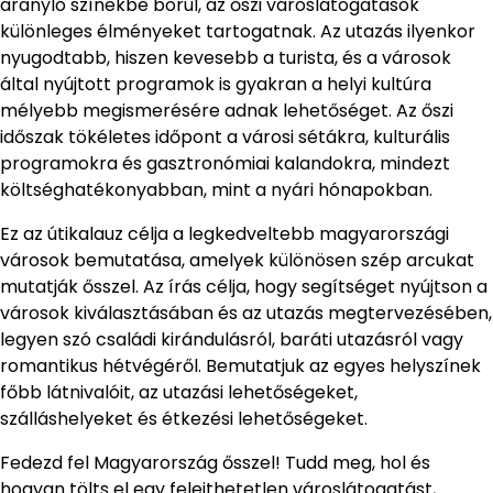
aranyló színekbe borul, az őszi városlátogatások
különleges élményeket tartogatnak. Az utazás ilyenkor
nyugodtabb, hiszen kevesebb a turista, és a városok
által nyújtott programok is gyakran a helyi kultúra
mélyebb megismerésére adnak lehetőséget. Az őszi
időszak tökéletes időpont a városi sétákra, kulturális
programokra és gasztronómiai kalandokra, mindezt
költséghatékonyabban, mint a nyári hónapokban.
Ez az útikalauz célja a legkedveltebb magyarországi
városok bemutatása, amelyek különösen szép arcukat
mutatják ősszel. Az írás célja, hogy segítséget nyújtson a
városok kiválasztásában és az utazás megtervezésében,
legyen szó családi kirándulásról, baráti utazásról vagy
romantikus hétvégéről. Bemutatjuk az egyes helyszínek
főbb látnivalóit, az utazási lehetőségeket,
szálláshelyeket és étkezési lehetőségeket.
Fedezd fel Magyarország ősszel! Tudd meg, hol és
hogyan tölts el egy felejthetetlen városlátogatást,