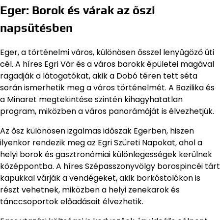
Eger: Borok és várak az őszi
napsütésben
Eger, a történelmi város, különösen ősszel lenyűgöző úti
cél. A híres Egri Vár és a város barokk épületei magával
ragadják a látogatókat, akik a Dobó téren tett séta
során ismerhetik meg a város történelmét. A Bazilika és
a Minaret megtekintése szintén kihagyhatatlan
program, miközben a város panorámáját is élvezhetjük.
Az ősz különösen izgalmas időszak Egerben, hiszen
ilyenkor rendezik meg az Egri Szüreti Napokat, ahol a
helyi borok és gasztronómiai különlegességek kerülnek
középpontba. A híres Szépasszonyvölgy borospincéi tárt
kapukkal várják a vendégeket, akik borkóstolókon is
részt vehetnek, miközben a helyi zenekarok és
tánccsoportok előadásait élvezhetik.