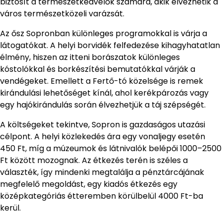
biztosít a természetkedvelők számára, akik élvezhetik a
város természetközeli varázsát.
Az ősz Sopronban különleges programokkal is várja a
látogatókat. A helyi borvidék felfedezése kihagyhatatlan
élmény, hiszen az itteni borászatok különleges
kóstolókkal és borkészítési bemutatókkal várják a
vendégeket. Emellett a Fertő-tó közelsége is remek
kirándulási lehetőséget kínál, ahol kerékpározás vagy
egy hajókirándulás során élvezhetjük a táj szépségét.
A költségeket tekintve, Sopron is gazdaságos utazási
célpont. A helyi közlekedés ára egy vonaljegy esetén
450 Ft, míg a múzeumok és látnivalók belépői 1000–2500
Ft között mozognak. Az étkezés terén is széles a
választék, így mindenki megtalálja a pénztárcájának
megfelelő megoldást, egy kiadós étkezés egy
középkategóriás étteremben körülbelül 4000 Ft-ba
kerül.