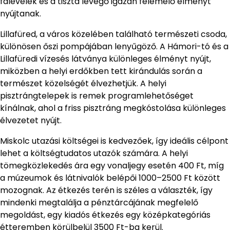
falevelek és a tiszta levegő igazán felemelő élményt
nyújtanak.
Lillafüred, a város közelében található természeti csoda,
különösen őszi pompájában lenyűgöző. A Hámori-tó és a
Lillafüredi vízesés látványa különleges élményt nyújt,
miközben a helyi erdőkben tett kirándulás során a
természet közelségét élvezhetjük. A helyi
pisztrángtelepek is remek programlehetőséget
kínálnak, ahol a friss pisztráng megkóstolása különleges
élvezetet nyújt.
Miskolc utazási költségei is kedvezőek, így ideális célpont
lehet a költségtudatos utazók számára. A helyi
tömegközlekedés ára egy vonaljegy esetén 400 Ft, míg
a múzeumok és látnivalók belépői 1000–2500 Ft között
mozognak. Az étkezés terén is széles a választék, így
mindenki megtalálja a pénztárcájának megfelelő
megoldást, egy kiadós étkezés egy középkategóriás
étteremben körülbelül 3500 Ft-ba kerül.