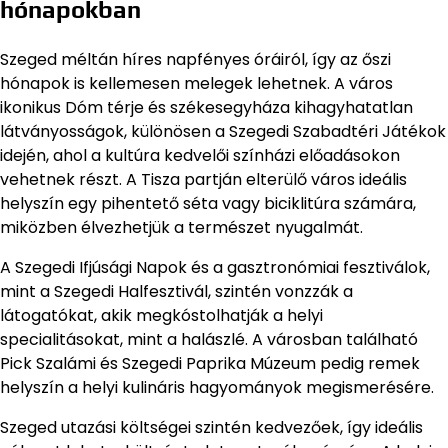
hónapokban
Szeged méltán híres napfényes óráiról, így az őszi
hónapok is kellemesen melegek lehetnek. A város
ikonikus Dóm térje és székesegyháza kihagyhatatlan
látványosságok, különösen a Szegedi Szabadtéri Játékok
idején, ahol a kultúra kedvelői színházi előadásokon
vehetnek részt. A Tisza partján elterülő város ideális
helyszín egy pihentető séta vagy biciklitúra számára,
miközben élvezhetjük a természet nyugalmát.
A Szegedi Ifjúsági Napok és a gasztronómiai fesztiválok,
mint a Szegedi Halfesztivál, szintén vonzzák a
látogatókat, akik megkóstolhatják a helyi
specialitásokat, mint a halászlé. A városban található
Pick Szalámi és Szegedi Paprika Múzeum pedig remek
helyszín a helyi kulináris hagyományok megismerésére.
Szeged utazási költségei szintén kedvezőek, így ideális