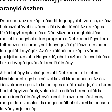
aranyló őszben
Debrecen, az ország második legnagyobb városa, az ősz
beköszöntével is számos látnivalót kínál. Az országos
hírű Nagytemplom és a Déri Múzeum megtekintése
mellett kihagyhatatlan program a Debreceni Egyetem
felfedezése is, amelynek lenyűgöző építészete minden
látogatót lenyűgöz. Az ősz különösen szép a város
parkjaiban, mint a Nagyerdő, ahol a színes falevelek és a
tiszta levegő igazán felemelő élmény.
A Hortobágy közelsége miatt Debrecen tökéletes
kiindulópont egy természetközeli kiruccanásra. Az őszi
időszakban a puszta különleges arcát mutatja, és a híres
hortobágyi vásárok, valamint a csikós bemutatók is
maradandó élményt nyújtanak. Ha szerencsénk van,
még a daru vonulást is megcsodálhatjuk, ami különösen
látványos jelenség.