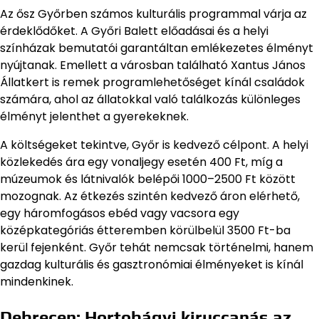
Az ősz Győrben számos kulturális programmal várja az
érdeklődőket. A Győri Balett előadásai és a helyi
színházak bemutatói garantáltan emlékezetes élményt
nyújtanak. Emellett a városban található Xantus János
Állatkert is remek programlehetőséget kínál családok
számára, ahol az állatokkal való találkozás különleges
élményt jelenthet a gyerekeknek.
A költségeket tekintve, Győr is kedvező célpont. A helyi
közlekedés ára egy vonaljegy esetén 400 Ft, míg a
múzeumok és látnivalók belépői 1000–2500 Ft között
mozognak. Az étkezés szintén kedvező áron elérhető,
egy háromfogásos ebéd vagy vacsora egy
középkategóriás étteremben körülbelül 3500 Ft-ba
kerül fejenként. Győr tehát nemcsak történelmi, hanem
gazdag kulturális és gasztronómiai élményeket is kínál
mindenkinek.
Debrecen: Hortobágyi kiruccanás az