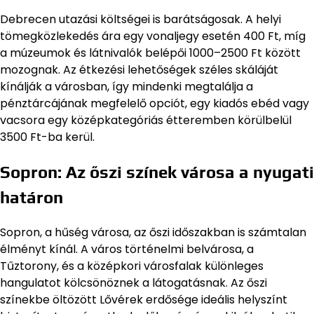
Debrecen utazási költségei is barátságosak. A helyi
tömegközlekedés ára egy vonaljegy esetén 400 Ft, míg
a múzeumok és látnivalók belépői 1000–2500 Ft között
mozognak. Az étkezési lehetőségek széles skáláját
kínálják a városban, így mindenki megtalálja a
pénztárcájának megfelelő opciót, egy kiadós ebéd vagy
vacsora egy középkategóriás étteremben körülbelül
3500 Ft-ba kerül.
Sopron: Az őszi színek városa a nyugati
határon
Sopron, a hűség városa, az őszi időszakban is számtalan
élményt kínál. A város történelmi belvárosa, a
Tűztorony, és a középkori városfalak különleges
hangulatot kölcsönöznek a látogatásnak. Az őszi
színekbe öltözött Lővérek erdősége ideális helyszínt