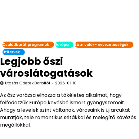
Családbarát programok
Európa
Látnivalók- nevezetességek
Útitervek
Legjobb őszi
városlátogatások
Utazás Ötletek Barbitól
2026-01-10
Az ősz varázsa elhozza a tökéletes alkalmat, hogy
felfedezzük Európa kevésbé ismert gyöngyszemeit.
Ahogy a levelek színt váltanak, városaink is új arcukat
mutatják, tele romantikus sétákkal és melegítő kávézós
megállókkal.