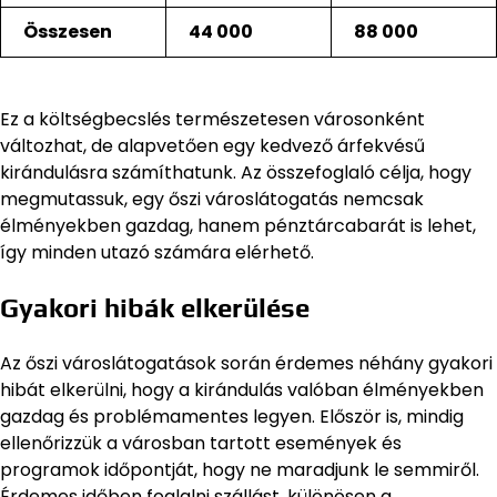
Összesen
44 000
88 000
Ez a költségbecslés természetesen városonként
változhat, de alapvetően egy kedvező árfekvésű
kirándulásra számíthatunk. Az összefoglaló célja, hogy
megmutassuk, egy őszi városlátogatás nemcsak
élményekben gazdag, hanem pénztárcabarát is lehet,
így minden utazó számára elérhető.
Gyakori hibák elkerülése
Az őszi városlátogatások során érdemes néhány gyakori
hibát elkerülni, hogy a kirándulás valóban élményekben
gazdag és problémamentes legyen. Először is, mindig
ellenőrizzük a városban tartott események és
programok időpontját, hogy ne maradjunk le semmiről.
Érdemes időben foglalni szállást, különösen a