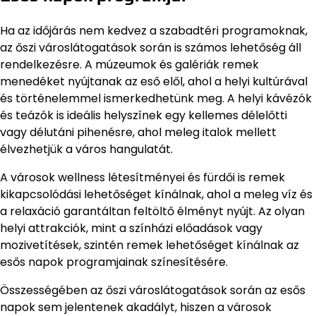
Ha az időjárás nem kedvez a szabadtéri programoknak,
az őszi városlátogatások során is számos lehetőség áll
rendelkezésre. A múzeumok és galériák remek
menedéket nyújtanak az eső elől, ahol a helyi kultúrával
és történelemmel ismerkedhetünk meg. A helyi kávézók
és teázók is ideális helyszínek egy kellemes délelőtti
vagy délutáni pihenésre, ahol meleg italok mellett
élvezhetjük a város hangulatát.
A városok wellness létesítményei és fürdői is remek
kikapcsolódási lehetőséget kínálnak, ahol a meleg víz és
a relaxáció garantáltan feltöltő élményt nyújt. Az olyan
helyi attrakciók, mint a színházi előadások vagy
mozivetítések, szintén remek lehetőséget kínálnak az
esős napok programjainak színesítésére.
Összességében az őszi városlátogatások során az esős
napok sem jelentenek akadályt, hiszen a városok