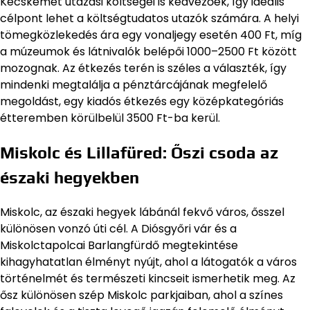
Kecskemét utazási költségei is kedvezőek, így ideális
célpont lehet a költségtudatos utazók számára. A helyi
tömegközlekedés ára egy vonaljegy esetén 400 Ft, míg
a múzeumok és látnivalók belépői 1000–2500 Ft között
mozognak. Az étkezés terén is széles a választék, így
mindenki megtalálja a pénztárcájának megfelelő
megoldást, egy kiadós étkezés egy középkategóriás
étteremben körülbelül 3500 Ft-ba kerül.
Miskolc és Lillafüred: Őszi csoda az
északi hegyekben
Miskolc, az északi hegyek lábánál fekvő város, ősszel
különösen vonzó úti cél. A Diósgyőri vár és a
Miskolctapolcai Barlangfürdő megtekintése
kihagyhatatlan élményt nyújt, ahol a látogatók a város
történelmét és természeti kincseit ismerhetik meg. Az
ősz különösen szép Miskolc parkjaiban, ahol a színes