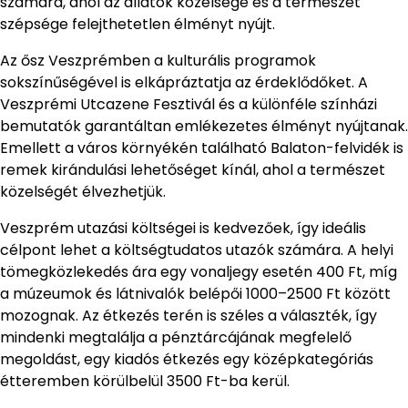
számára, ahol az állatok közelsége és a természet
szépsége felejthetetlen élményt nyújt.
Az ősz Veszprémben a kulturális programok
sokszínűségével is elkápráztatja az érdeklődőket. A
Veszprémi Utcazene Fesztivál és a különféle színházi
bemutatók garantáltan emlékezetes élményt nyújtanak.
Emellett a város környékén található Balaton-felvidék is
remek kirándulási lehetőséget kínál, ahol a természet
közelségét élvezhetjük.
Veszprém utazási költségei is kedvezőek, így ideális
célpont lehet a költségtudatos utazók számára. A helyi
tömegközlekedés ára egy vonaljegy esetén 400 Ft, míg
a múzeumok és látnivalók belépői 1000–2500 Ft között
mozognak. Az étkezés terén is széles a választék, így
mindenki megtalálja a pénztárcájának megfelelő
megoldást, egy kiadós étkezés egy középkategóriás
étteremben körülbelül 3500 Ft-ba kerül.