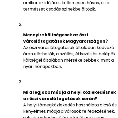
amikor az időjárás kellemesen hűvös, és a
természet csodás színekbe öltözik.
Mennyire költségesek az őszi
városlátogatások Magyarországon?
Az őszi városlátogatások általában kedvező
áron elérhetők, a szállás, étkezés és belépők
költségei általában mérsékeltebbek, mint a
nyári hónapokban.
Mi a legjobb módja a helyi közlekedésnek
az őszi városlátogatások során?
A helyi tömegközlekedés használata olcsó és
kényelmes módja a városok felfedezésének,
sok város kedvező áron kínál napi vagy