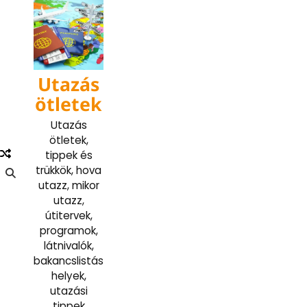
Skip
to
content
Utazás
ötletek
Utazás
ötletek,
tippek és
trükkök, hova
utazz, mikor
utazz,
útitervek,
programok,
látnivalók,
bakancslistás
helyek,
utazási
tippek