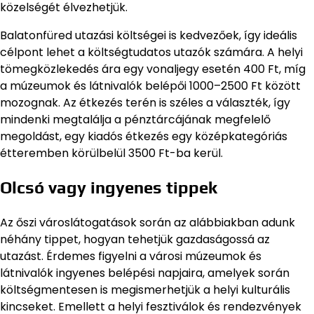
közelségét élvezhetjük.
Balatonfüred utazási költségei is kedvezőek, így ideális
célpont lehet a költségtudatos utazók számára. A helyi
tömegközlekedés ára egy vonaljegy esetén 400 Ft, míg
a múzeumok és látnivalók belépői 1000–2500 Ft között
mozognak. Az étkezés terén is széles a választék, így
mindenki megtalálja a pénztárcájának megfelelő
megoldást, egy kiadós étkezés egy középkategóriás
étteremben körülbelül 3500 Ft-ba kerül.
Olcsó vagy ingyenes tippek
Az őszi városlátogatások során az alábbiakban adunk
néhány tippet, hogyan tehetjük gazdaságossá az
utazást. Érdemes figyelni a városi múzeumok és
látnivalók ingyenes belépési napjaira, amelyek során
költségmentesen is megismerhetjük a helyi kulturális
kincseket. Emellett a helyi fesztiválok és rendezvények