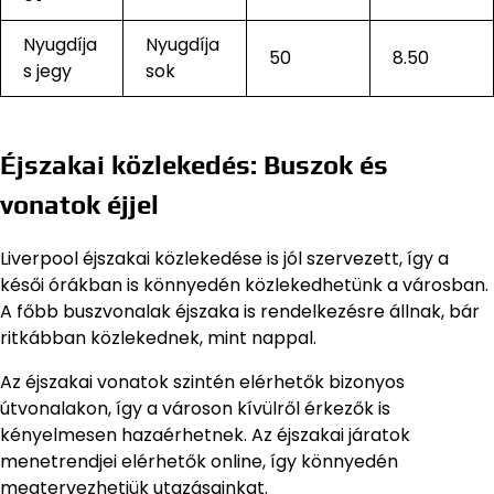
Nyugdíja
Nyugdíja
50
8.50
s jegy
sok
Éjszakai közlekedés: Buszok és
vonatok éjjel
Liverpool éjszakai közlekedése is jól szervezett, így a
késői órákban is könnyedén közlekedhetünk a városban.
A főbb buszvonalak éjszaka is rendelkezésre állnak, bár
ritkábban közlekednek, mint nappal.
Az éjszakai vonatok szintén elérhetők bizonyos
útvonalakon, így a városon kívülről érkezők is
kényelmesen hazaérhetnek. Az éjszakai járatok
menetrendjei elérhetők online, így könnyedén
megtervezhetjük utazásainkat.