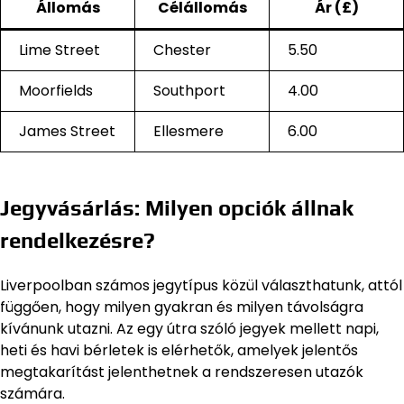
Állomás
Célállomás
Ár (£)
Lime Street
Chester
5.50
Moorfields
Southport
4.00
James Street
Ellesmere
6.00
Jegyvásárlás: Milyen opciók állnak
rendelkezésre?
Liverpoolban számos jegytípus közül választhatunk, attól
függően, hogy milyen gyakran és milyen távolságra
kívánunk utazni. Az egy útra szóló jegyek mellett napi,
heti és havi bérletek is elérhetők, amelyek jelentős
megtakarítást jelenthetnek a rendszeresen utazók
számára.