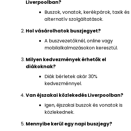
Liverpoolban?
Buszok, vonatok, kerékpárok, taxik és
alternatív szolgáltatások.
Hol vásárolhatok buszjegyet?
A buszvezetőknél, online vagy
mobilalkalmazásokon keresztül.
Milyen kedvezmények érhetők el
diákoknak?
Diák bérletek akár 30%
kedvezménnyel.
Van éjszakai közlekedés Liverpoolban?
Igen, éjszakai buszok és vonatok is
közlekednek.
Mennyibe kerül egy napi buszjegy?