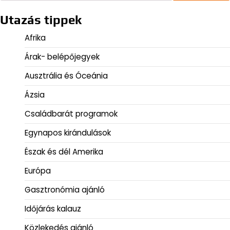
Utazás tippek
Afrika
Árak- belépőjegyek
Ausztrália és Óceánia
Ázsia
Családbarát programok
Egynapos kirándulások
Észak és dél Amerika
Európa
Gasztronómia ajánló
Időjárás kalauz
Közlekedés ajánló