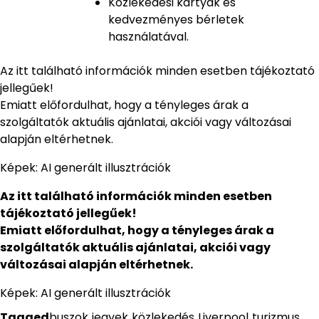
Közlekedési kártyák és
kedvezményes bérletek
használatával.
Az itt található információk minden esetben tájékoztató
jellegűek!
Emiatt előfordulhat, hogy a tényleges árak a
szolgáltatók aktuális ajánlatai, akciói vagy változásai
alapján eltérhetnek.
Képek: AI generált illusztrációk
Az itt található információk minden esetben
tájékoztató jellegűek!
Emiatt előfordulhat, hogy a tényleges árak a
szolgáltatók aktuális ajánlatai, akciói vagy
változásai alapján eltérhetnek.
Képek: AI generált illusztrációk
Tagged
buszok
,
jegyek
,
közlekedés
,
Liverpool
,
turizmus
,