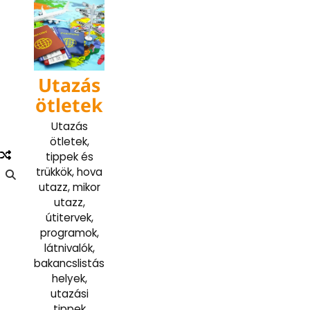
Skip
to
content
Utazás
ötletek
Utazás
ötletek,
tippek és
trükkök, hova
utazz, mikor
utazz,
útitervek,
programok,
látnivalók,
bakancslistás
helyek,
utazási
tippek