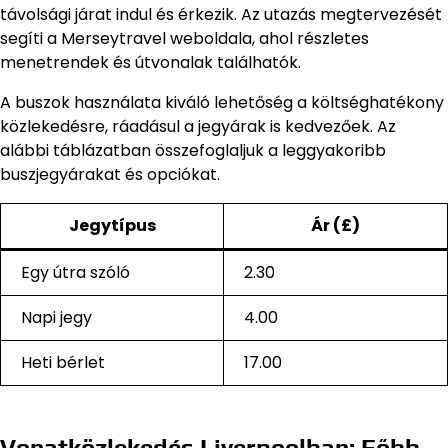
távolsági járat indul és érkezik. Az utazás megtervezését
segíti a Merseytravel weboldala, ahol részletes
menetrendek és útvonalak találhatók.
A buszok használata kiváló lehetőség a költséghatékony
közlekedésre, ráadásul a jegyárak is kedvezőek. Az
alábbi táblázatban összefoglaljuk a leggyakoribb
buszjegyárakat és opciókat.
Jegytípus
Ár (£)
Egy útra szóló
2.30
Napi jegy
4.00
Heti bérlet
17.00
Vonatközlekedés Liverpoolban: Főbb