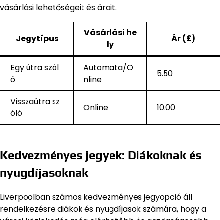
vásárlási lehetőségeit és árait.
Vásárlási he
Jegytípus
Ár (£)
ly
Egy útra szól
Automata/O
5.50
ó
nline
Visszaútra sz
Online
10.00
óló
Kedvezményes jegyek: Diákoknak és
nyugdíjasoknak
Liverpoolban számos kedvezményes jegyopció áll
rendelkezésre diákok és nyugdíjasok számára, hogy a