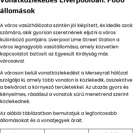
állomások
A város vasúthálózata szintén jól kiépített, és ideális azok
számára, akik gyorsan szeretnének eljutni a város
különböző pontjaira. Liverpool Lime Street Station a
város legnagyobb vasútállomása, amely közvetlen
kapcsolatot biztosít az Egyesült Királyság más
városaival.
A városon belüli vonatközlekedést a Merseyrail hálózat
szolgálja ki, amely több vonalon is közlekedik, összekötve
a belvárost a környező területekkel. Az utazás gyors és
kényelmes, ráadásul a vonatok sűrű menetrend szerint
közlekednek.
Az alábbi táblázatban bemutatjuk a legfontosabb
állomásokat és a vonatjegyek árait.