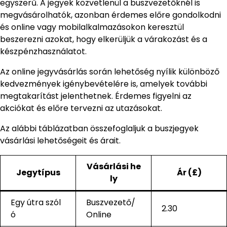
egyszerű. A jegyek közvetlenül a buszvezetőknél is
megvásárolhatók, azonban érdemes előre gondolkodni
és online vagy mobilalkalmazásokon keresztül
beszerezni azokat, hogy elkerüljük a várakozást és a
készpénzhasználatot.
Az online jegyvásárlás során lehetőség nyílik különböző
kedvezmények igénybevételére is, amelyek további
megtakarítást jelenthetnek. Érdemes figyelni az
akciókat és előre tervezni az utazásokat.
Az alábbi táblázatban összefoglaljuk a buszjegyek
vásárlási lehetőségeit és árait.
Vásárlási he
Jegytípus
Ár (£)
ly
Egy útra szól
Buszvezető/
2.30
ó
Online