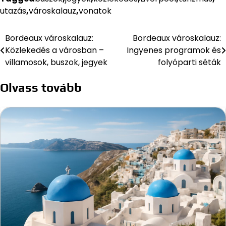
utazás
,
városkalauz
,
vonatok
Bordeaux városkalauz:
Bordeaux városkalauz:
Bejegyzés
Közlekedés a városban –
Ingyenes programok és
navigáció
villamosok, buszok, jegyek
folyóparti séták
Olvass tovább