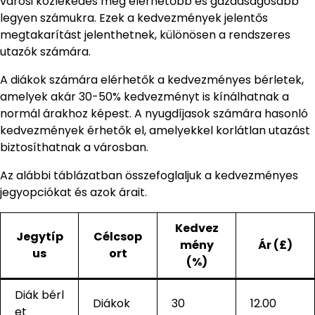
városi közlekedés még elérhetőbb és gazdaságosabb
legyen számukra. Ezek a kedvezmények jelentős
megtakarítást jelenthetnek, különösen a rendszeres
utazók számára.
A diákok számára elérhetők a kedvezményes bérletek,
amelyek akár 30-50% kedvezményt is kínálhatnak a
normál árakhoz képest. A nyugdíjasok számára hasonló
kedvezmények érhetők el, amelyekkel korlátlan utazást
biztosíthatnak a városban.
Az alábbi táblázatban összefoglaljuk a kedvezményes
jegyopciókat és azok árait.
Kedvez
Jegytíp
Célcsop
mény
Ár (£)
us
ort
(%)
Diák bérl
Diákok
30
12.00
et