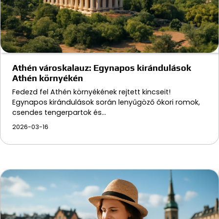
Athén városkalauz: Egynapos kirándulások
Athén környékén
Fedezd fel Athén környékének rejtett kincseit!
Egynapos kirándulások során lenyűgöző ókori romok,
csendes tengerpartok és…
2026-03-16