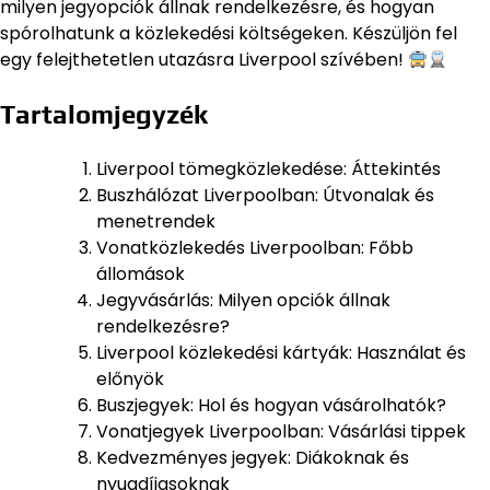
milyen jegyopciók állnak rendelkezésre, és hogyan
spórolhatunk a közlekedési költségeken. Készüljön fel
egy felejthetetlen utazásra Liverpool szívében!
Tartalomjegyzék
Liverpool tömegközlekedése: Áttekintés
Buszhálózat Liverpoolban: Útvonalak és
menetrendek
Vonatközlekedés Liverpoolban: Főbb
állomások
Jegyvásárlás: Milyen opciók állnak
rendelkezésre?
Liverpool közlekedési kártyák: Használat és
előnyök
Buszjegyek: Hol és hogyan vásárolhatók?
Vonatjegyek Liverpoolban: Vásárlási tippek
Kedvezményes jegyek: Diákoknak és
nyugdíjasoknak