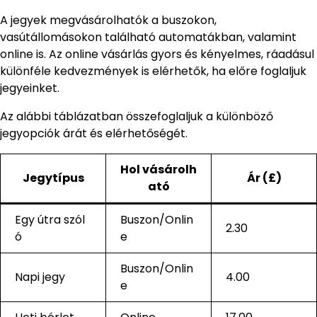
A jegyek megvásárolhatók a buszokon,
vasútállomásokon található automatákban, valamint
online is. Az online vásárlás gyors és kényelmes, ráadásul
különféle kedvezmények is elérhetők, ha előre foglaljuk
jegyeinket.
Az alábbi táblázatban összefoglaljuk a különböző
jegyopciók árát és elérhetőségét.
Hol vásárolh
Jegytípus
Ár (£)
ató
Egy útra szól
Buszon/Onlin
2.30
ó
e
Buszon/Onlin
Napi jegy
4.00
e