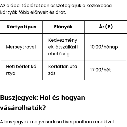
Az alábbi táblázatban összefoglaljuk a közlekedési
kártyák főbb előnyeit és árát.
Kártyatípus
Előnyök
Ár (£)
Kedvezmény
Merseytravel
ek, átszállási l
10.00/hónap
ehetőség
Heti bérlet ká
Korlátlan uta
17.00/hét
rtya
zás
Buszjegyek: Hol és hogyan
vásárolhatók?
A buszjegyek megvásárlása Liverpoolban rendkívül