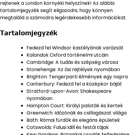
rejtenek a London környéki helyszínek! Az alábbi
tartalomjegyzék segít eligazodni, hogy könnyen
megtaláld a számodra legérdekesebb információkat.
Tartalomjegyzék
Fedezd fel Windsor kastélyának varázsát
Kalandok Oxford történelmi utcáin
Cambridge: A tudás és szépség városa
Stonehenge: Az ősi rejtélyek nyomában
Brighton: Tengerparti élmények egy napra
Canterbury: Fedezd fel a középkor báját
Stratford-upon-Avon: Shakespeare
nyomában
Hampton Court: Királyi paloták és kertek
Greenwich: Időzónák és csillagászat világa
Bath: Római fürdők és elegáns épületek
Cotswolds: Falusi idill és festői tájak
Kew Gardens: Botanikai csodák felfedezése