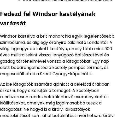
Fedezd fel Windsor kastélyának
varázsát
Windsor kastélya a brit monarchia egyik legjelentősebb
szimbóluma, és alig egy órányira található Londontól. A
világ legnagyobb lakott kastélya, amely több mint 900
éves múltra tekint vissza, lenyűgöző építészetével és
gazdag történelmével vonzza a látogatókat. Egy nap
alatt bebarangolhatod a kastély pompás termeit, és
megcsodálhatod a Szent György-kápolnát is.
Az ide látogatók számára ajánlott a délelőtti órákban
érkezni, hogy elkerüljék a tömeget. A kastélyban
rendszeresen rendeznek különböző eseményeket és
kiállításokat, amelyek még izgalmasabbá teszik a
látogatást. Ne hagyd ki a királyi lakosztályok
megtekintését sem, ahol betekintést nyerhetsz a királyi