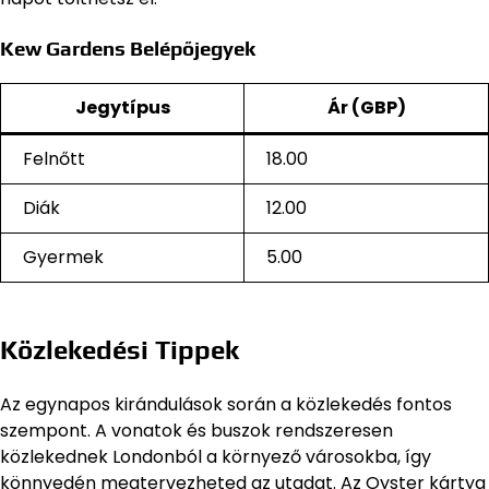
Kew Gardens Belépőjegyek
Jegytípus
Ár (GBP)
Felnőtt
18.00
Diák
12.00
Gyermek
5.00
Közlekedési Tippek
Az egynapos kirándulások során a közlekedés fontos
szempont. A vonatok és buszok rendszeresen
közlekednek Londonból a környező városokba, így
könnyedén megtervezheted az utadat. Az Oyster kártya