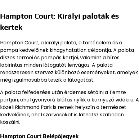
Hampton Court: Királyi paloták és
kertek
Hampton Court, a királyi palota, a történelem és a
pompa kedvelőinek kihagyhatatlan célpontja. A palota
díszes termei és pompás kertjei, valamint a híres
labirintus minden látogatót lenyűgöz. A palota
rendszeresen szervez különböző eseményeket, amelyek
még izgalmasabbá teszik a látogatást.
A palota felfedezése után érdemes sétálni a Temze
partján, ahol gyönyörű kilátás nyílik a környező vidékre. A
közeli Richmond Park is remek helyszín a természet
kedvelőinek, ahol szarvasokat is láthatsz szabadon
kószálni.
Hampton Court Belépőjegyek