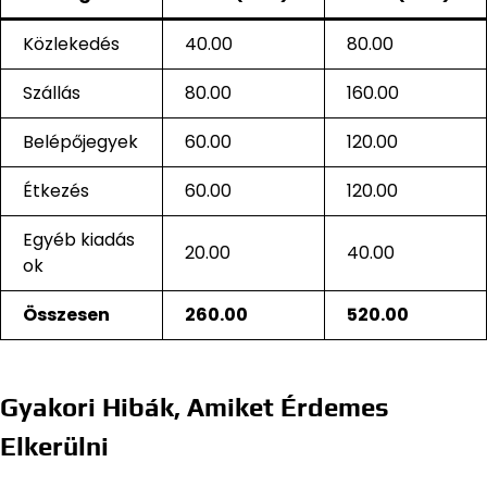
Közlekedés
40.00
80.00
Szállás
80.00
160.00
Belépőjegyek
60.00
120.00
Étkezés
60.00
120.00
Egyéb kiadás
20.00
40.00
ok
Összesen
260.00
520.00
Gyakori Hibák, Amiket Érdemes
Elkerülni