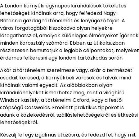
A London környéki egynapos kirándulások tökéletes
lehetőséget kínálnak arra, hogy felfedezd Nagy-
Britannia gazdag történelmét és lenyűgöző tájait. A
város forgatagából kiszakadva olyan helyekre
látogathatsz el, amelyek különleges élményeket ígérnek
minden korosztály számára. Ebben az útikalauzban
részletesen bemutatjuk a legjobb célpontokat, melyeket
érdemes felkeresni egy londoni tartózkodás során.
Akár a történelem szerelmese vagy, akár a természet
csodáit keresed, a környékbeli városok és falvak mind
kínálnak valami egyedit. Az alábbiakban olyan
kirándulóhelyeket ismerhetsz meg, mint a világhírű
Windsor kastély, a történelmi Oxford, vagy a festői
szépségű Cotswolds. Emellett praktikus tippeket is
adunk a közlekedésről, szálláslehetőségekről és étkezési
lehetőségekről.
Készülj fel egy izgalmas utazásra, és fedezd fel, hogy mit