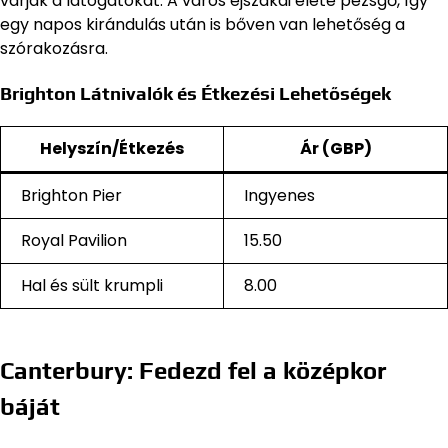
várják a látogatókat. A város éjszakai élete pezsgő, így
egy napos kirándulás után is bőven van lehetőség a
szórakozásra.
Brighton Látnivalók és Étkezési Lehetőségek
Helyszín/Étkezés
Ár (GBP)
Brighton Pier
Ingyenes
Royal Pavilion
15.50
Hal és sült krumpli
8.00
Canterbury: Fedezd fel a középkor
báját