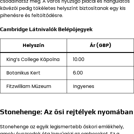
csodálhatsz meg. A város nyüzsgő piacai és hangulatos
kávézói pedig tökéletes helyszínt biztosítanak egy kis
pihenésre és feltöltődésre.
Cambridge Látnivalók Belépőjegyek
Helyszín
Ár (GBP)
King’s College Kápolna
10.00
Botanikus Kert
6.00
Fitzwilliam Múzeum
Ingyenes
Stonehenge: Az ősi rejtélyek nyomában
Stonehenge az egyik legismertebb őskori emlékhely,
amely évezredek óta lenyűgözi az embereket. Ez a