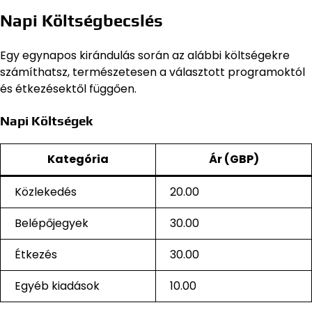
Napi Költségbecslés
Egy egynapos kirándulás során az alábbi költségekre
számíthatsz, természetesen a választott programoktól
és étkezésektől függően.
Napi Költségek
Kategória
Ár (GBP)
Közlekedés
20.00
Belépőjegyek
30.00
Étkezés
30.00
Egyéb kiadások
10.00