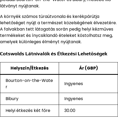
látványt nyújtanak.
A környék számos túraútvonala és kerékpárútja
lehetőséget nyújt a természet közelségének élvezetére.
A falvakban tett látogatás során pedig helyi kézműves
termékeket és ínycsiklandó ételeket kóstolhatsz meg,
amelyek különleges élményt nyújtanak.
Cotswolds Látnivalók és Étkezési Lehetőségek
Helyszín/Étkezés
Ár (GBP)
Bourton-on-the-Wate
Ingyenes
r
Bibury
Ingyenes
Helyi étkezés két főre
30.00