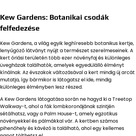
Kew Gardens: Botanikai csodák
felfedezése
Kew Gardens, a világ egyik leghíresebb botanikus kertje,
lenyűgöző látványt nyújt a természet szerelmeseinek. A
kert óriási területén több ezer növényfaj és különleges
üvegházak találhatók, amelyek egyedülálló élményt
kínálnak. Az évszakok változásával a kert mindig új arcát
mutatja, így bármikor is látogatsz el ide, mindig
különleges élményben lesz részed.
A Kew Gardens látogatása során ne hagyd ki a Treetop
Walkway-t, ahol a fák lombkoronájának szintjén
sétálhatsz, vagy a Palm House-t, amely egzotikus
növényekkel és pálmákkal vár. A kertben számos
pihenőhely és kávézó is található, ahol egy kellemes
napot tölthetsz el.