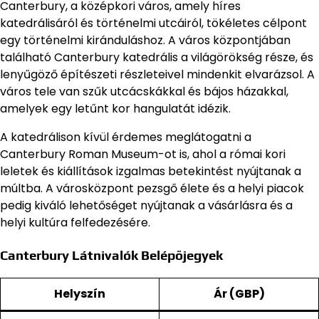
Canterbury, a középkori város, amely híres
katedrálisáról és történelmi utcáiról, tökéletes célpont
egy történelmi kiránduláshoz. A város központjában
található Canterbury katedrális a világörökség része, és
lenyűgöző építészeti részleteivel mindenkit elvarázsol. A
város tele van szűk utcácskákkal és bájos házakkal,
amelyek egy letűnt kor hangulatát idézik.
A katedrálison kívül érdemes meglátogatni a
Canterbury Roman Museum-ot is, ahol a római kori
leletek és kiállítások izgalmas betekintést nyújtanak a
múltba. A városközpont pezsgő élete és a helyi piacok
pedig kiváló lehetőséget nyújtanak a vásárlásra és a
helyi kultúra felfedezésére.
Canterbury Látnivalók Belépőjegyek
Helyszín
Ár (GBP)