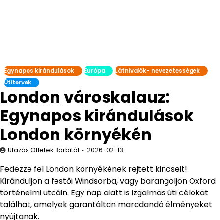
Egynapos kirándulások
Európa
Látnivalók- nevezetességek
Útitervek
London városkalauz:
Egynapos kirándulások
London környékén
Utazás Ötletek Barbitól
2026-02-13
Fedezze fel London környékének rejtett kincseit!
Kiránduljon a festői Windsorba, vagy barangoljon Oxford
történelmi utcáin. Egy nap alatt is izgalmas úti célokat
találhat, amelyek garantáltan maradandó élményeket
nyújtanak.