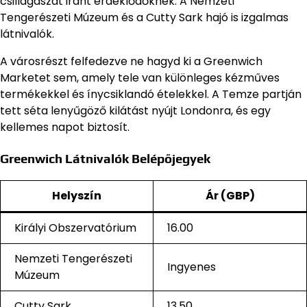
csillagászat iránt érdeklődőknek. A Nemzeti
Tengerészeti Múzeum és a Cutty Sark hajó is izgalmas
látnivalók.
A városrészt felfedezve ne hagyd ki a Greenwich
Marketet sem, amely tele van különleges kézműves
termékekkel és ínycsiklandó ételekkel. A Temze partján
tett séta lenyűgöző kilátást nyújt Londonra, és egy
kellemes napot biztosít.
Greenwich Látnivalók Belépőjegyek
Helyszín
Ár (GBP)
Királyi Obszervatórium
16.00
Nemzeti Tengerészeti
Ingyenes
Múzeum
Cutty Sark
13.50