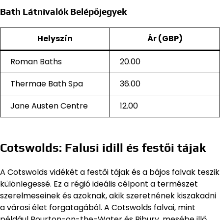
Bath Látnivalók Belépőjegyek
Helyszín
Ár (GBP)
Roman Baths
20.00
Thermae Bath Spa
36.00
Jane Austen Centre
12.00
Cotswolds: Falusi idill és festői tájak
A Cotswolds vidékét a festői tájak és a bájos falvak teszik
különlegessé. Ez a régió ideális célpont a természet
szerelmeseinek és azoknak, akik szeretnének kiszakadni
a városi élet forgatagából. A Cotswolds falvai, mint
például Bourton-on-the-Water és Bibury, mesébe illő