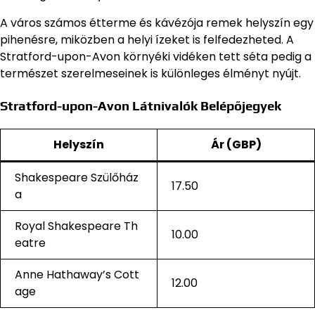
A város számos étterme és kávézója remek helyszín egy
pihenésre, miközben a helyi ízeket is felfedezheted. A
Stratford-upon-Avon környéki vidéken tett séta pedig a
természet szerelmeseinek is különleges élményt nyújt.
Stratford-upon-Avon Látnivalók Belépőjegyek
Helyszín
Ár (GBP)
Shakespeare Szülőház
17.50
a
Royal Shakespeare Th
10.00
eatre
Anne Hathaway’s Cott
12.00
age