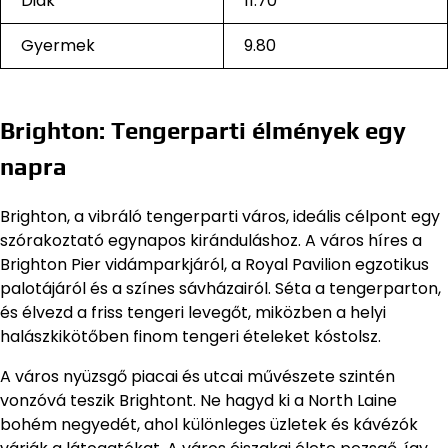
Diák
11.70
Gyermek
9.80
Brighton: Tengerparti élmények egy
napra
Brighton, a vibráló tengerparti város, ideális célpont egy
szórakoztató egynapos kiránduláshoz. A város híres a
Brighton Pier vidámparkjáról, a Royal Pavilion egzotikus
palotájáról és a színes sávházairól. Séta a tengerparton,
és élvezd a friss tengeri levegőt, miközben a helyi
halászkikötőben finom tengeri ételeket kóstolsz.
A város nyüzsgő piacai és utcai művészete szintén
vonzóvá teszik Brightont. Ne hagyd ki a North Laine
bohém negyedét, ahol különleges üzletek és kávézók