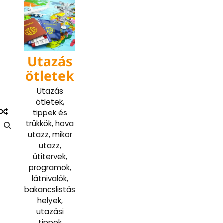
Skip
to
content
Utazás
ötletek
Utazás
ötletek,
tippek és
trükkök, hova
utazz, mikor
utazz,
útitervek,
programok,
látnivalók,
bakancslistás
helyek,
utazási
tippek