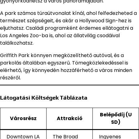
gyönyörködhetsz a város panorámájában.
A park számos túraútvonalat kínál, ahol felfedezheted a
természet szépségeit, és akár a Hollywood Sign-hez is
eljuthatsz. Családi programként érdemes ellátogatni a
Los Angeles Zoo-ba is, ahol az állatvilág csodáival
találkozhatsz.
Griffith Park könnyen megközelíthető autóval, és a
parkolás általában egyszerű. Tömegközlekedéssel is
elérhető, így könnyedén hozzáférhető a város minden
részéről.
Látogatási Költségek Táblázata
Belépődíj (U
Városrész
Attrakció
SD)
Downtown LA
The Broad
Ingyenes