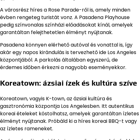
A városrész híres a Rose Parade-ről is, amely minden
évben rengeteg turistát vonz. A Pasadena Playhouse
pedig színvonalas színházi előadásokat kínál, amelyek
garantáltan felejthetetlen élményt nyújtanak.
Pasadena könnyen elérhető autóval és vonattal is, így
akár egy napos kirándulás is tervezhető ide Los Angeles
központjából. A parkolás általában egyszerű, de
érdemes időben érkezni a nagyobb eseményekkor.
Koreatown: ázsiai ízek és kultúra szíve
Koreatown, vagyis K-town, az ázsiai kultúra és
gasztronómia központja Los Angelesben. Itt autentikus
koreai ételeket kóstolhatsz, amelyek garantáltan ízletes
élményt nyújtanak. Próbáld ki a híres koreai BBQ-t vagy
az ízletes rameneket.