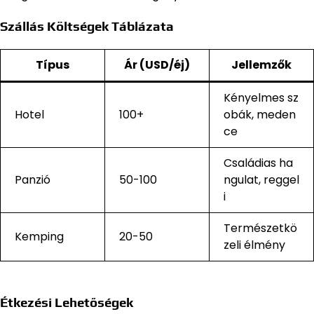
Szállás Költségek Táblázata
Típus
Ár (USD/éj)
Jellemzők
Kényelmes sz
Hotel
100+
obák, meden
ce
Családias ha
Panzió
50-100
ngulat, reggel
i
Természetkö
Kemping
20-50
zeli élmény
Étkezési Lehetőségek