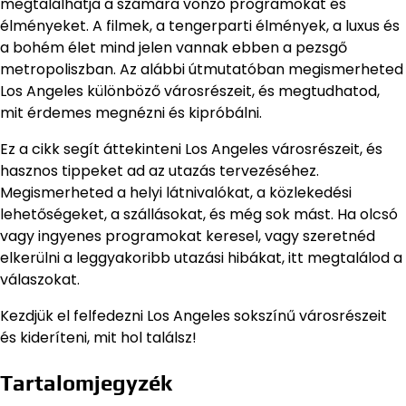
megtalálhatja a számára vonzó programokat és
élményeket. A filmek, a tengerparti élmények, a luxus és
a bohém élet mind jelen vannak ebben a pezsgő
metropoliszban. Az alábbi útmutatóban megismerheted
Los Angeles különböző városrészeit, és megtudhatod,
mit érdemes megnézni és kipróbálni.
Ez a cikk segít áttekinteni Los Angeles városrészeit, és
hasznos tippeket ad az utazás tervezéséhez.
Megismerheted a helyi látnivalókat, a közlekedési
lehetőségeket, a szállásokat, és még sok mást. Ha olcsó
vagy ingyenes programokat keresel, vagy szeretnéd
elkerülni a leggyakoribb utazási hibákat, itt megtalálod a
válaszokat.
Kezdjük el felfedezni Los Angeles sokszínű városrészeit
és kideríteni, mit hol találsz!
Tartalomjegyzék