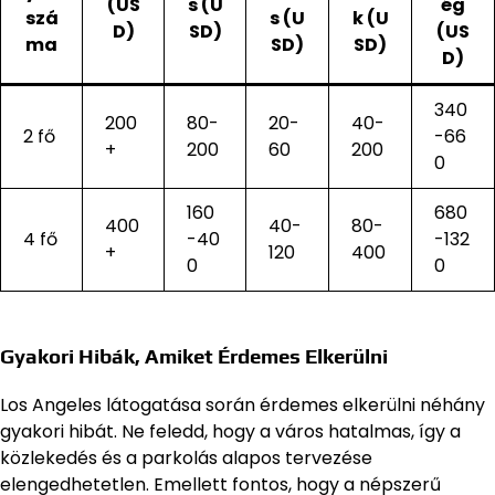
(US
s (U
ég
szá
s (U
k (U
D)
SD)
(US
ma
SD)
SD)
D)
340
200
80-
20-
40-
2 fő
-66
+
200
60
200
0
160
680
400
40-
80-
4 fő
-40
-132
+
120
400
0
0
Gyakori Hibák, Amiket Érdemes Elkerülni
Los Angeles látogatása során érdemes elkerülni néhány
gyakori hibát. Ne feledd, hogy a város hatalmas, így a
közlekedés és a parkolás alapos tervezése
elengedhetetlen. Emellett fontos, hogy a népszerű