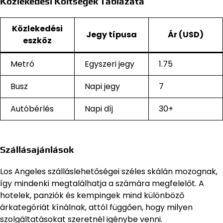
Közlekedési Költségek Táblázata
Közlekedési
Jegy típusa
Ár (USD)
eszköz
Metró
Egyszeri jegy
1.75
Busz
Napi jegy
7
Autóbérlés
Napi díj
30+
Szállásajánlások
Los Angeles szálláslehetőségei széles skálán mozognak,
így mindenki megtalálhatja a számára megfelelőt. A
hotelek, panziók és kempingek mind különböző
árkategóriát kínálnak, attól függően, hogy milyen
szolgáltatásokat szeretnél igénybe venni.