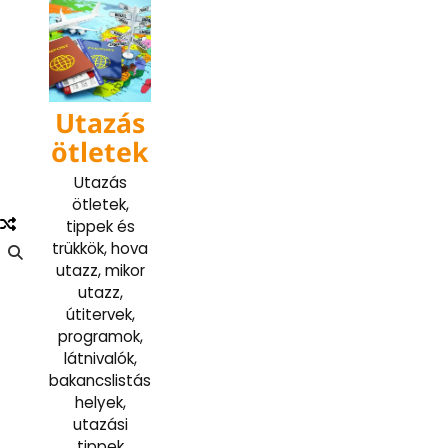
Skip
to
content
Utazás
ötletek
Utazás
ötletek,
tippek és
trükkök, hova
utazz, mikor
utazz,
útitervek,
programok,
látnivalók,
bakancslistás
helyek,
utazási
tippek