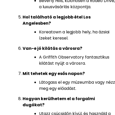
Beverly Hills, különösen a Rodeo Drive,
a luxusvásárlás központja.
Hol található a legjobb étel Los
Angelesben?
Koreatown a legjobb hely, ha ázsiai
ízeket keresel.
Van-e jó kilátás a városra?
A Griffith Observatory fantasztikus
kilátást nyújt a városra.
Mit tehetek egy esős napon?
Látogass el egy múzeumba vagy nézz
meg egy előadást.
Hogyan kerülhetem el a forgalmi
dugókat?
Utazz csúcsidőn kívül, és használd a