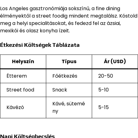
Los Angeles gasztronómiája sokszínű, a fine dining
élményektől a street foodig mindent megtalálsz. Kóstold
meg a helyi specialitásokat, és fedezd fel az ázsiai,
mexikói és olasz konyha ízeit.
Étkezési Költségek Táblázata
Helyszín
Típus
Ár (USD)
Étterem
Főétkezés
20-50
Street food
Snack
5-10
Kávé, sütemé
Kávézó
5-15
ny
Napi Költségbecslés