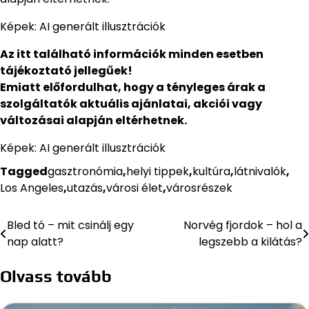
Képek: AI generált illusztrációk
Az itt található információk minden esetben
tájékoztató jellegűek!
Emiatt előfordulhat, hogy a tényleges árak a
szolgáltatók aktuális ajánlatai, akciói vagy
változásai alapján eltérhetnek.
Képek: AI generált illusztrációk
Tagged
gasztronómia
,
helyi tippek
,
kultúra
,
látnivalók
,
Los Angeles
,
utazás
,
városi élet
,
városrészek
Bled tó – mit csinálj egy
Norvég fjordok – hol a
Bejegyzés
nap alatt?
legszebb a kilátás?
navigáció
Olvass tovább