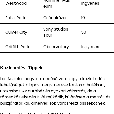
Hammer Mus
Westwood
Ingyenes
eum
Echo Park
Csónakázás
10
Sony Studios
Culver City
50
Tour
Griffith Park
Observatory
Ingyenes
Közlekedési Tippek
Los Angeles nagy kiterjedésű város, így a közlekedési
lehetőségek alapos megismerése fontos a hatékony
utazáshoz. Az autóbérlés gyakori választás, de a
tömegközlekedés is jól működik, különösen a metró- és
buszjáratokkal, amelyek sok városrészt összekötnek.