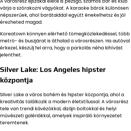
A városrész éjszakai élete is pezsgő, számos bár és klub
várja a szórakozni vágyókat. A karaoke bárok különösen
népszerűek, ahol barátaiddal együtt énekelhetsz és jól
érezheted magad.
Koreatown könnyen elérhető tömegközlekedéssel, több
metró- és buszjárat is áthalad a városrészen. Ha autóval
érkezel, készülj fel arra, hogy a parkolás néha kihívást
jelenthet.
Silver Lake: Los Angeles hipster
központja
Silver Lake a város bohém és hipster központja, ahol a
kreativitás találkozik a modern életstílussal. A városrész
tele van trendi kávézókkal, dizájn boltokkal és helyi
művészeti galériákkal, amelyek inspiráló környezetet
teremtenek.