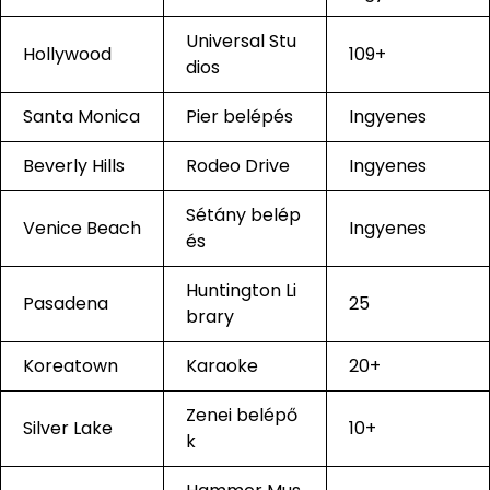
Universal Stu
Hollywood
109+
dios
Santa Monica
Pier belépés
Ingyenes
Beverly Hills
Rodeo Drive
Ingyenes
Sétány belép
Venice Beach
Ingyenes
és
Huntington Li
Pasadena
25
brary
Koreatown
Karaoke
20+
Zenei belépő
Silver Lake
10+
k