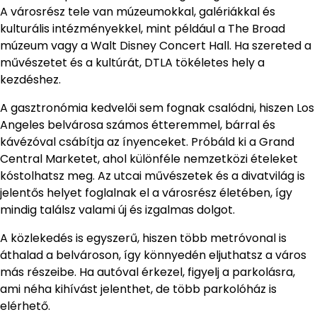
A városrész tele van múzeumokkal, galériákkal és
kulturális intézményekkel, mint például a The Broad
múzeum vagy a Walt Disney Concert Hall. Ha szereted a
művészetet és a kultúrát, DTLA tökéletes hely a
kezdéshez.
A gasztronómia kedvelői sem fognak csalódni, hiszen Los
Angeles belvárosa számos étteremmel, bárral és
kávézóval csábítja az ínyenceket. Próbáld ki a Grand
Central Marketet, ahol különféle nemzetközi ételeket
kóstolhatsz meg. Az utcai művészetek és a divatvilág is
jelentős helyet foglalnak el a városrész életében, így
mindig találsz valami új és izgalmas dolgot.
A közlekedés is egyszerű, hiszen több metróvonal is
áthalad a belvároson, így könnyedén eljuthatsz a város
más részeibe. Ha autóval érkezel, figyelj a parkolásra,
ami néha kihívást jelenthet, de több parkolóház is
elérhető.