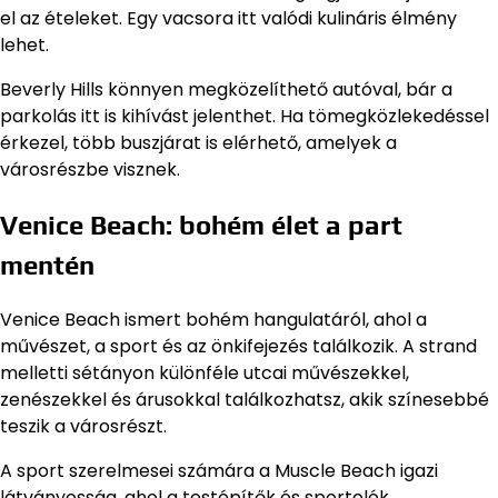
el az ételeket. Egy vacsora itt valódi kulináris élmény
lehet.
Beverly Hills könnyen megközelíthető autóval, bár a
parkolás itt is kihívást jelenthet. Ha tömegközlekedéssel
érkezel, több buszjárat is elérhető, amelyek a
városrészbe visznek.
Venice Beach: bohém élet a part
mentén
Venice Beach ismert bohém hangulatáról, ahol a
művészet, a sport és az önkifejezés találkozik. A strand
melletti sétányon különféle utcai művészekkel,
zenészekkel és árusokkal találkozhatsz, akik színesebbé
teszik a városrészt.
A sport szerelmesei számára a Muscle Beach igazi
látványosság, ahol a testépítők és sportolók