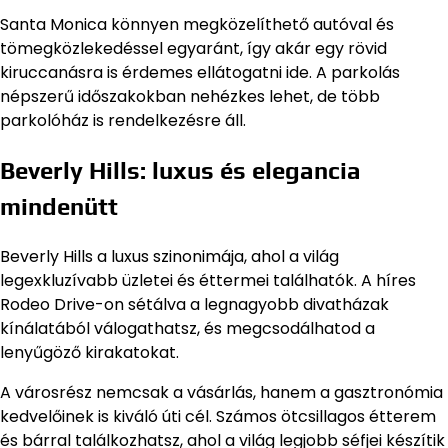
Santa Monica könnyen megközelíthető autóval és
tömegközlekedéssel egyaránt, így akár egy rövid
kiruccanásra is érdemes ellátogatni ide. A parkolás
népszerű időszakokban nehézkes lehet, de több
parkolóház is rendelkezésre áll.
Beverly Hills: luxus és elegancia
mindenütt
Beverly Hills a luxus szinonimája, ahol a világ
legexkluzívabb üzletei és éttermei találhatók. A híres
Rodeo Drive-on sétálva a legnagyobb divatházak
kínálatából válogathatsz, és megcsodálhatod a
lenyűgöző kirakatokat.
A városrész nemcsak a vásárlás, hanem a gasztronómia
kedvelőinek is kiváló úti cél. Számos ötcsillagos étterem
és bárral találkozhatsz, ahol a világ legjobb séfjei készítik