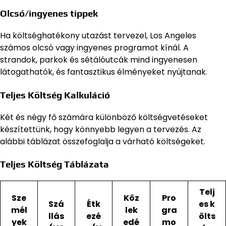
Olcsó/ingyenes tippek
Ha költséghatékony utazást tervezel, Los Angeles
számos olcsó vagy ingyenes programot kínál. A
strandok, parkok és sétálóutcák mind ingyenesen
látogathatók, és fantasztikus élményeket nyújtanak.
Teljes Költség Kalkuláció
Két és négy fő számára különböző költségvetéseket
készítettünk, hogy könnyebb legyen a tervezés. Az
alábbi táblázat összefoglalja a várható költségeket.
Teljes Költség Táblázata
Telj
Sze
Köz
Pro
Szá
Étk
es k
mél
lek
gra
llás
ezé
ölts
yek
edé
mo