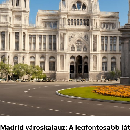
Madrid városkalauz: A legfontosabb lá