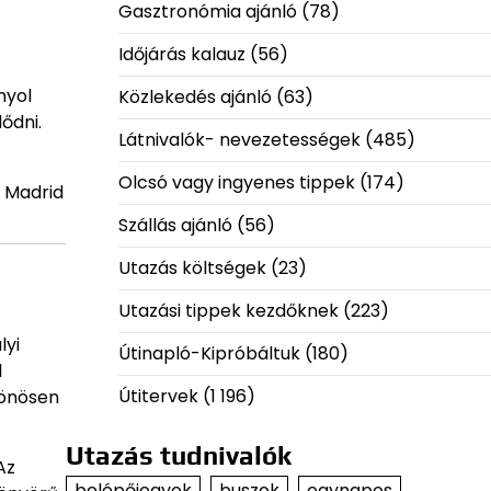
Gasztronómia ajánló
(78)
Időjárás kalauz
(56)
nyol
Közlekedés ajánló
(63)
ődni.
Látnivalók- nevezetességek
(485)
Olcsó vagy ingyenes tippek
(174)
. Madrid
Szállás ajánló
(56)
Utazás költségek
(23)
Utazási tippek kezdőknek
(223)
lyi
Útinapló-Kipróbáltuk
(180)
l
Útitervek
(1 196)
lönösen
Utazás tudnivalók
Az
belépőjegyek
buszok
egynapos