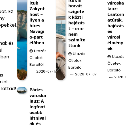
ltuk a
ltuk
városka
horvát
Zakynt
lauz:
ot. Ez
szigete
host –
Csatorn
k közti
ny
ilyen a
atúrák,
hajózás
ppekkel,
híres
hajózás
t – erre
Navagi
és
nem
o-part
városi
számíto
élőben
élmény
nak és
ttunk
ek
i
Utazás
Utazás
zben
Utazás
Ötletek
Ötletek
Ötletek
Barbitól
Barbitól
Barbitól
2026-07-17
2026-07-07
us
2026-
mint
láttad!
Párizs
városka
lauz: A
legfont
osabb
látnival
ók és