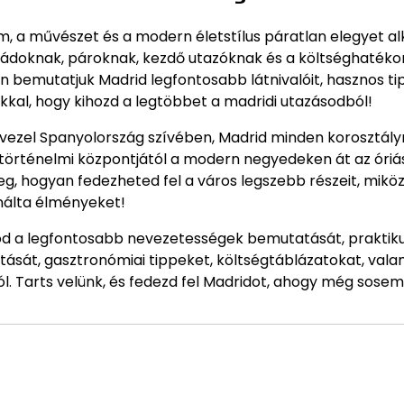
m, a művészet és a modern életstílus páratlan elegyet alk
ládoknak, pároknak, kezdő utazóknak és a költséghatéko
en bemutatjuk Madrid legfontosabb látnivalóit, hasznos ti
kkal, hogy kihozd a legtöbbet a madridi utazásodból!
rvezel Spanyolország szívében, Madrid minden korosztály
történelmi központjától a modern negyedeken át az óriás
g, hogyan fedezheted fel a város legszebb részeit, mikö
nálta élményeket!
od a legfontosabb nevezetességek bemutatását, praktik
tását, gasztronómiai tippeket, költségtáblázatokat, vala
 Tarts velünk, és fedezd fel Madridot, ahogy még sosem 