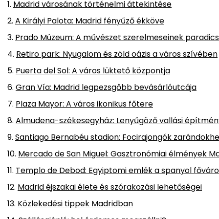
Madrid városának történelmi áttekintése
A Királyi Palota: Madrid fényűző ékköve
Prado Múzeum: A művészet szerelmeseinek paradi
Retiro park: Nyugalom és zöld oázis a város szívében
Puerta del Sol: A város lüktető központja
Gran Vía: Madrid legpezsgőbb bevásárlóutcája
Plaza Mayor: A város ikonikus főtere
Almudena-székesegyház: Lenyűgöző vallási építmén
Santiago Bernabéu stadion: Focirajongók zarándokhe
Mercado de San Miguel: Gasztronómiai élmények M
Templo de Debod: Egyiptomi emlék a spanyol fővár
Madrid éjszakai élete és szórakozási lehetőségei
Közlekedési tippek Madridban