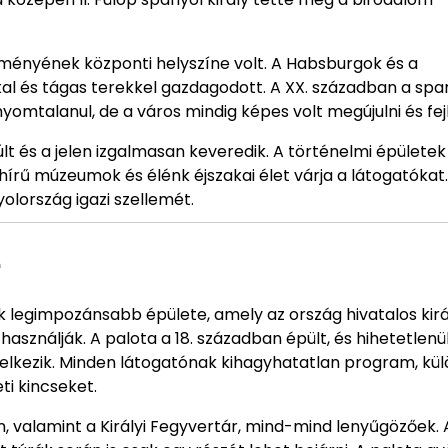
ményének központi helyszíne volt. A Habsburgok és a
l és tágas terekkel gazdagodott. A XX. században a spa
omtalanul, de a város mindig képes volt megújulni és fejl
t és a jelen izgalmasan keveredik. A történelmi épületek
ghírű múzeumok és élénk éjszakai élet várja a látogatókat
olország igazi szellemét.
e
ik legimpozánsabb épülete, amely az ország hivatalos kirá
sználják. A palota a 18. században épült, és hihetetlenü
ndelkezik. Minden látogatónak kihagyhatatlan program, kü
ti kincseket.
n, valamint a Királyi Fegyvertár, mind-mind lenyűgözőek. 