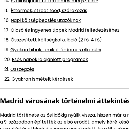
Szállásajánló: hol érdemes megszállni?
Éttermek, street food, szórakozás
Napi költségbecslés utazóknak
Olcsó és ingyenes tippek Madrid felfedezéséhez
Összesített költségkalkuláció (2 fő, 4 fő)
Gyakori hibák, amiket érdemes elkerülni
Esős napokra ajánlott programok
Összegzés
Gyakran ismételt kérdések
Madrid városának történelmi áttekinté
Madrid története az ősi időkig nyúlik vissza, hiszen már a 
a 9. században építették az első erődöt, amely köré késő
visszatértével Madrid gyorsan növekedett, és a 16. száza