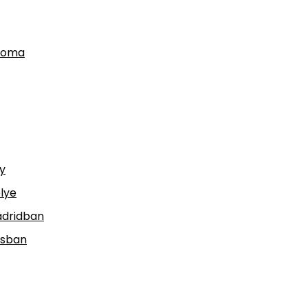
csoma
y
lye
adridban
osban