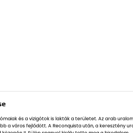
se
rómaiak és a vizigótok is lakták a területet. Az arab uralom
bb a város fejlődött. A Reconquista után, a keresztény u
d közepén II. Fülöp spanyol király tette meg a birodalom