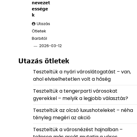
nevezet
essége
k
Utazás
Ötletek
Barbitól
2026-03-12
Utazás ötletek
Teszteltük a nyári városlátogatást – van,
ahol elviselhetetlen volt a hőség
Teszteltük a tengerparti városokat
gyerekkel – melyik a legjobb választás?
Teszteltük az olcsó luxushoteleket – néha
tényleg megéri az akció
Teszteltük a városnézést hajnalban –
teljesen más arcát mutatja a város