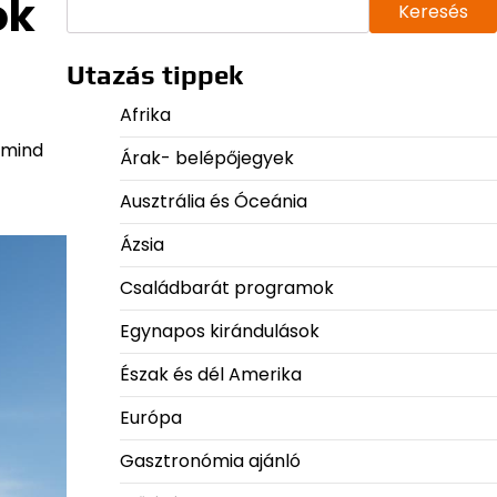
ók
Keresés
Utazás tippek
Afrika
 mind
Árak- belépőjegyek
Ausztrália és Óceánia
Ázsia
Családbarát programok
Egynapos kirándulások
Észak és dél Amerika
Európa
Gasztronómia ajánló