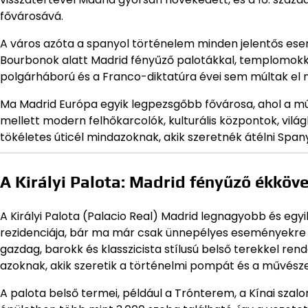
fővárosává.
A város azóta a spanyol történelem minden jelentős ese
Bourbonok alatt Madrid fényűző palotákkal, templomokka
polgárháború és a Franco-diktatúra évei sem múltak el ny
Ma Madrid Európa egyik legpezsgőbb fővárosa, ahol a múl
mellett modern felhőkarcolók, kulturális központok, vilá
tökéletes úticél mindazoknak, akik szeretnék átélni Spany
A Királyi Palota: Madrid fényűző ékköv
A Királyi Palota (Palacio Real) Madrid legnagyobb és egy
rezidenciája, bár ma már csak ünnepélyes eseményekre ha
gazdag, barokk és klasszicista stílusú belső terekkel re
azoknak, akik szeretik a történelmi pompát és a művésze
A palota belső termei, például a Trónterem, a Kínai szalo