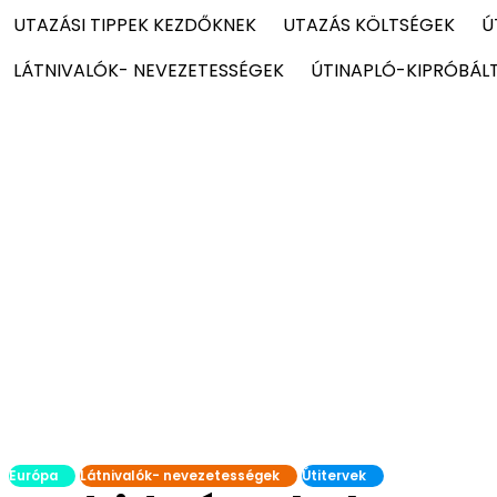
UTAZÁSI TIPPEK KEZDŐKNEK
UTAZÁS KÖLTSÉGEK
Ú
LÁTNIVALÓK- NEVEZETESSÉGEK
ÚTINAPLÓ-KIPRÓBÁL
Európa
Látnivalók- nevezetességek
Útitervek