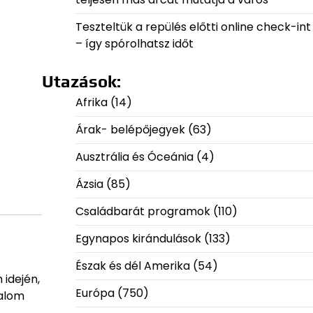
Teszteltük a repülés előtti online check-int
– így spórolhatsz időt
Utazások:
Afrika
(14)
Árak- belépőjegyek
(63)
Ausztrália és Óceánia
(4)
Ázsia
(85)
Családbarát programok
(110)
Egynapos kirándulások
(133)
Észak és dél Amerika
(54)
 idején,
Európa
(750)
ralom