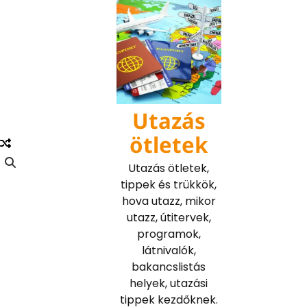
Skip
to
content
Utazás
ötletek
Utazás ötletek,
tippek és trükkök,
hova utazz, mikor
utazz, útitervek,
programok,
látnivalók,
bakancslistás
helyek, utazási
tippek kezdőknek.