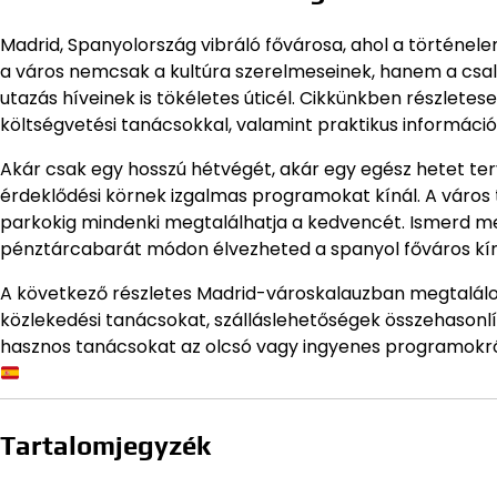
Madrid, Spanyolország vibráló fővárosa, ahol a történele
a város nemcsak a kultúra szerelmeseinek, hanem a csa
utazás híveinek is tökéletes úticél. Cikkünkben részletes
költségvetési tanácsokkal, valamint praktikus információ
Akár csak egy hosszú hétvégét, akár egy egész hetet te
érdeklődési körnek izgalmas programokat kínál. A város 
parkokig mindenki megtalálhatja a kedvencét. Ismerd me
pénztárcabarát módon élvezheted a spanyol főváros kí
A következő részletes Madrid-városkalauzban megtalál
közlekedési tanácsokat, szálláslehetőségek összehasonlí
hasznos tanácsokat az olcsó vagy ingyenes programokról.
Tartalomjegyzék