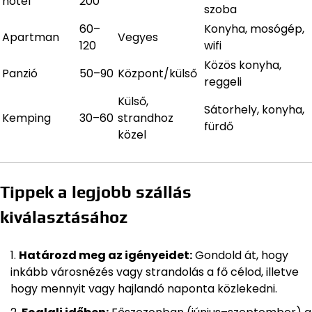
hotel
200
szoba
60–
Konyha, mosógép,
Apartman
Vegyes
120
wifi
Közös konyha,
Panzió
50–90
Központ/külső
reggeli
Külső,
Sátorhely, konyha,
Kemping
30–60
strandhoz
fürdő
közel
Tippek a legjobb szállás
kiválasztásához
Határozd meg az igényeidet:
Gondold át, hogy
inkább városnézés vagy strandolás a fő célod, illetve
hogy mennyit vagy hajlandó naponta közlekedni.