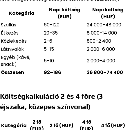
Napi költség
Napi költség
Kategória
(EUR)
(HUF)
Szállás
60–120
24 000–48 000
Étkezés
20–35
8 000–14 000
Közlekedés
2–6
800–2 400
Látnivalók
5–15
2 000–6 000
Egyéb (kávé,
5–10
2 000–4 000
snack)
Összesen
92–186
36 800–74 400
Költségkalkuláció 2 és 4 főre (3
éjszaka, közepes színvonal)
2 fő
4 fő
Kategória
2 fő (HUF)
4 fő (HUF)
(EUR)
(EUR)