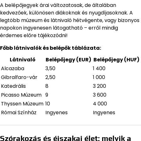
A belépőjegyek árai változatosak, de általában
kedvezőek, különösen diákoknak és nyugdíjasoknak. A
legtöbb múzeum és látnivaló hétvégente, vagy bizonyos
napokon ingyenesen látogatható – erről mindig
érdemes előre tájékozódni!
Főbb látnivalók és belépők táblázata:
Látnivaló
Belépőjegy (EUR)
Belépőjegy (HUF)
Alcazaba
3,50
1 400
Gibralfaro-vár
2,50
1 000
Katedrális
8
3 200
Picasso Múzeum
9
3 600
Thyssen Múzeum
10
4 000
Római Színház
Ingyenes
Ingyenes
Szórakozás és éjszakai élet: melyik a