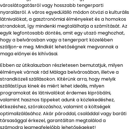
városlátogatásról vagy hosszabb tengerparti
nyaralásról. A város egyedülálló módon ötvözi a kulturális
látnivalókat, a gasztronómiai élményeket és a homokos
strandokat, így mindenki megtalálhatja a számítását. Az
egyik legfontosabb döntés, amit egy utazó meghozhat,
hogy a belvárosban vagy a tengerpart közelében
szálljon-e meg. Mindkét lehetőségnek megvannak a
maga előnyei és kihívásai.
Ebben az útikalauzban részletesen bemutatjuk, milyen
élmények várnak rád Málaga belvárosában, illetve a
strandközeli szállásokon. Kitérünk arra, hogy melyik
szállástípus kinek és miért lehet ideális, milyen
programokat és látnivalókat érdemes kipróbálni,
valamint hasznos tippeket adunk a közlekedéshez,
étkezéshez, szórakozáshoz, valamint a költségek
optimalizálásához. Akár pároddal, családdal vagy baráti
társasággal érkezel, garantáltan megtalálod a
számodra legmegfelelőbb lehetőségeket!