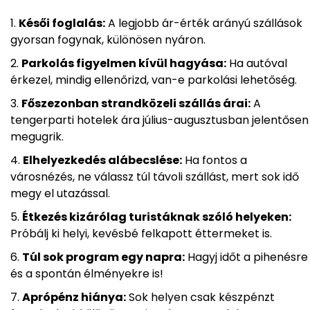
Késői foglalás:
A legjobb ár-érték arányú szállások
gyorsan fogynak, különösen nyáron.
Parkolás figyelmen kívül hagyása:
Ha autóval
érkezel, mindig ellenőrizd, van-e parkolási lehetőség.
Főszezonban strandközeli szállás árai:
A
tengerparti hotelek ára július-augusztusban jelentősen
megugrik.
Elhelyezkedés alábecslése:
Ha fontos a
városnézés, ne válassz túl távoli szállást, mert sok idő
megy el utazással.
Étkezés kizárólag turistáknak szóló helyeken:
Próbálj ki helyi, kevésbé felkapott éttermeket is.
Túl sok program egy napra:
Hagyj időt a pihenésre
és a spontán élményekre is!
Aprópénz hiánya:
Sok helyen csak készpénzt