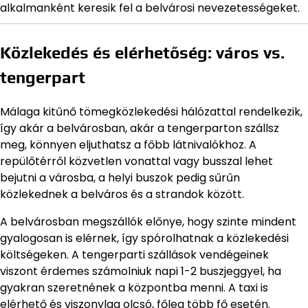
alkalmanként keresik fel a belvárosi nevezetességeket.
Közlekedés és elérhetőség: város vs.
tengerpart
Málaga kitűnő tömegközlekedési hálózattal rendelkezik,
így akár a belvárosban, akár a tengerparton szállsz
meg, könnyen eljuthatsz a főbb látnivalókhoz. A
repülőtérről közvetlen vonattal vagy busszal lehet
bejutni a városba, a helyi buszok pedig sűrűn
közlekednek a belváros és a strandok között.
A belvárosban megszállók előnye, hogy szinte mindent
gyalogosan is elérnek, így spórolhatnak a közlekedési
költségeken. A tengerparti szállások vendégeinek
viszont érdemes számolniuk napi 1-2 buszjeggyel, ha
gyakran szeretnének a központba menni. A taxi is
elérhető és viszonylag olcsó, főleg több fő esetén.