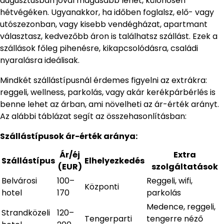
augusztusban jóval magasabb lehet, különösen
hétvégéken. Ugyanakkor, ha időben foglalsz, elő- vagy
utószezonban, vagy kisebb vendégházat, apartmant
választasz, kedvezőbb áron is találhatsz szállást. Ezek a
szállások főleg pihenésre, kikapcsolódásra, családi
nyaralásra ideálisak.
Mindkét szállástípusnál érdemes figyelni az extrákra:
reggeli, wellness, parkolás, vagy akár kerékpárbérlés is
benne lehet az árban, ami növelheti az ár-érték arányt.
Az alábbi táblázat segít az összehasonlításban:
Szállástípusok ár-érték aránya:
Ár/éj
Extra
Szállástípus
Elhelyezkedés
(EUR)
szolgáltatások
Belvárosi
100–
Reggeli, wifi,
Központi
hotel
170
parkolás
Medence, reggeli,
Strandközeli
120–
Tengerparti
tengerre néző