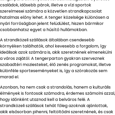
családok, idősebb párok, illetve a vízi sportok
szerelmesei számára a közvetlen strandkapcsolat
hatalmas előny lehet. A tenger közelsége különösen a
nyári forróságban jelent felüdülést, hiszen bármikor
csobbanhatsz egyet a hűsítő hullámokban.
A strandközeli szállások általában csendesebb
környéken találhatók, ahol kevesebb a forgalom, így
ideálisak azok számára is, akik szeretnének elmenekülni
a város zajától. A tengerparton gyakran szerveznek
szabadtéri moziesteket, élő zenés programokat, illetve
különféle sporteseményeket is, így a szórakozás sem
marad el.
Azonban, ha nem csak a strandolás, hanem a kulturális
élmények is fontosak számodra, érdemes számolni azzal,
hogy időnként utaznod kell a belváros felé. A
strandközeli szállások tehát főleg azoknak ajánlottak,
akik elsősorban pihenni, feltöltődni szeretnének, és csak