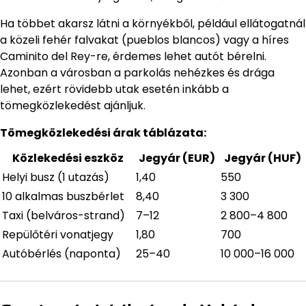
Ha többet akarsz látni a környékből, például ellátogatnál
a közeli fehér falvakat (pueblos blancos) vagy a híres
Caminito del Rey-re, érdemes lehet autót bérelni.
Azonban a városban a parkolás nehézkes és drága
lehet, ezért rövidebb utak esetén inkább a
tömegközlekedést ajánljuk.
Tömegközlekedési árak táblázata:
Közlekedési eszköz
Jegyár (EUR)
Jegyár (HUF)
Helyi busz (1 utazás)
1,40
550
10 alkalmas buszbérlet
8,40
3 300
Taxi (belváros-strand)
7–12
2 800–4 800
Repülőtéri vonatjegy
1,80
700
Autóbérlés (naponta)
25–40
10 000–16 000