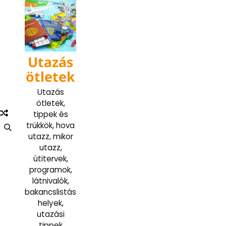
Skip
to
content
Utazás
ötletek
Utazás
ötletek,
tippek és
trükkök, hova
utazz, mikor
utazz,
útitervek,
programok,
látnivalók,
bakancslistás
helyek,
utazási
tippek