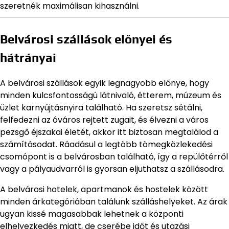
szeretnék maximálisan kihasználni.
Belvárosi szállások előnyei és
hátrányai
A belvárosi szállások egyik legnagyobb előnye, hogy
minden kulcsfontosságú látnivaló, étterem, múzeum és
üzlet karnyújtásnyira található. Ha szeretsz sétálni,
felfedezni az óváros rejtett zugait, és élvezni a város
pezsgő éjszakai életét, akkor itt biztosan megtalálod a
számításodat. Ráadásul a legtöbb tömegközlekedési
csomópont is a belvárosban található, így a repülőtérről
vagy a pályaudvarról is gyorsan eljuthatsz a szállásodra.
A belvárosi hotelek, apartmanok és hostelek között
minden árkategóriában találunk szálláshelyeket. Az árak
ugyan kissé magasabbak lehetnek a központi
elhelyezkedés miatt, de cserébe időt és utazási