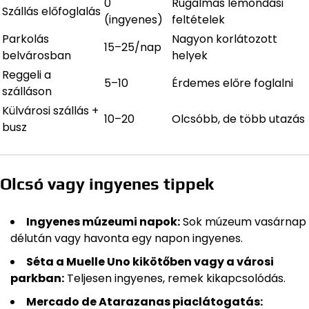
0
Rugalmas lemondási
Szállás előfoglalás
(ingyenes)
feltételek
Parkolás
Nagyon korlátozott
15–25/nap
belvárosban
helyek
Reggeli a
5–10
Érdemes előre foglalni
szálláson
Külvárosi szállás +
10–20
Olcsóbb, de több utazás
busz
Olcsó vagy ingyenes tippek
Ingyenes múzeumi napok:
Sok múzeum vasárnap
délután vagy havonta egy napon ingyenes.
Séta a Muelle Uno kikötőben vagy a városi
parkban:
Teljesen ingyenes, remek kikapcsolódás.
Mercado de Atarazanas piaclátogatás: