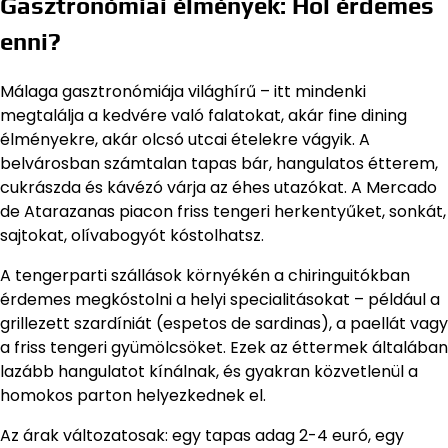
Gasztronómiai élmények: Hol érdemes
enni?
Málaga gasztronómiája világhírű – itt mindenki
megtalálja a kedvére való falatokat, akár fine dining
élményekre, akár olcsó utcai ételekre vágyik. A
belvárosban számtalan tapas bár, hangulatos étterem,
cukrászda és kávézó várja az éhes utazókat. A Mercado
de Atarazanas piacon friss tengeri herkentyűket, sonkát,
sajtokat, olívabogyót kóstolhatsz.
A tengerparti szállások környékén a chiringuitókban
érdemes megkóstolni a helyi specialitásokat – például a
grillezett szardíniát (espetos de sardinas), a paellát vagy
a friss tengeri gyümölcsöket. Ezek az éttermek általában
lazább hangulatot kínálnak, és gyakran közvetlenül a
homokos parton helyezkednek el.
Az árak változatosak: egy tapas adag 2-4 euró, egy