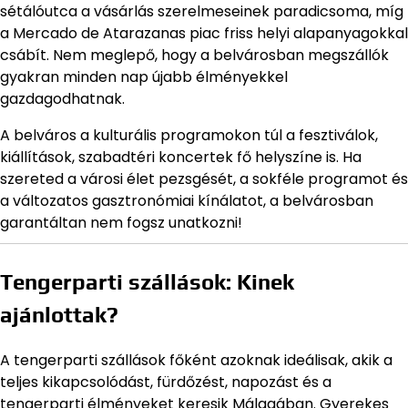
sétálóutca a vásárlás szerelmeseinek paradicsoma, míg
a Mercado de Atarazanas piac friss helyi alapanyagokkal
csábít. Nem meglepő, hogy a belvárosban megszállók
gyakran minden nap újabb élményekkel
gazdagodhatnak.
A belváros a kulturális programokon túl a fesztiválok,
kiállítások, szabadtéri koncertek fő helyszíne is. Ha
szereted a városi élet pezsgését, a sokféle programot és
a változatos gasztronómiai kínálatot, a belvárosban
garantáltan nem fogsz unatkozni!
Tengerparti szállások: Kinek
ajánlottak?
A tengerparti szállások főként azoknak ideálisak, akik a
teljes kikapcsolódást, fürdőzést, napozást és a
tengerparti élményeket keresik Málagában. Gyerekes