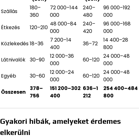
180–
72 000–144
240–
96 000–192
Szállás
360
000
480
000
48 000–84
240–
96 000–168
Étkezés
120–210
000
420
000
7 200–14
14 400–28
Közlekedés
18–36
36–72
400
800
12 000–36
24 000–48
Látnivalók
30–90
60–120
000
000
12 000–24
24 000–48
Egyéb
30–60
60–120
000
000
378–
151 200–302
636–1
254 400–484
Összesen
756
400
212
800
Gyakori hibák, amelyeket érdemes
elkerülni