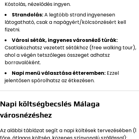
Kóstolás, nézelődés ingyen.
Strandolás:
A legtöbb strand ingyenesen
látogatható, csak a napágyért/kölcsönzésért kell
fizetni.
Városi séták, ingyenes városnéző túrák:
Csatlakozhatsz vezetett sétákhoz (free walking tour),
ahol a végén tetszőleges összeget adhatsz
borravalóként.
Napi menü választása étteremben:
Ezzel
jelentősen spórolhatsz az étkezésen.
Napi költségbecslés Málaga
városnézéshez
Az alábbi táblázat segít a napi költések tervezésében (1
főre, átlagos költség, közepes színvonalú szállással):