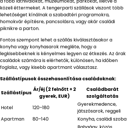
a főbb látnivalókat, múzeumokat, parkokat, illetve a
közeli éttermeket. A tengerparti szállások viszont több
lehetőséget kínálnak a szabadtéri programokra,
homokvár építésre, pancsolásra, vagy akár családi
piknikre a parton.
Fontos szempont lehet a szállás kiválasztásakor a
konyha vagy konyhasarok megléte, hogy a
legkisebbeknek is kényelmes legyen az étkezés. Az árak
családok számára is elérhetők, különösen, ha időben
foglalsz, vagy kisebb apartmant választasz.
Szállástípusok összehasonlítása családoknak:
Ár/éj (2 felnőtt + 2
Családbarát
Szállástípus
gyerek, EUR)
szolgáltatás
Gyerekmedence,
Hotel
120–180
játszósarok, reggeli
Apartman
80–140
Konyha, családi szoba
Babaágy, közös