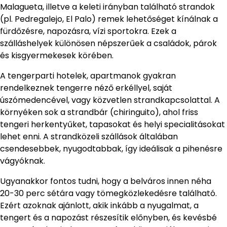
Malagueta, illetve a keleti irányban található strandok
(pl. Pedregalejo, El Palo) remek lehetőséget kínálnak a
fürdőzésre, napozásra, vízi sportokra. Ezek a
szálláshelyek különösen népszerűek a családok, párok
és kisgyermekesek körében.
A tengerparti hotelek, apartmanok gyakran
rendelkeznek tengerre néző erkéllyel, saját
úszómedencével, vagy közvetlen strandkapcsolattal. A
környéken sok a strandbár (chiringuito), ahol friss
tengeri herkentyűket, tapasokat és helyi specialitásokat
lehet enni. A strandközeli szállások általában
csendesebbek, nyugodtabbak, így ideálisak a pihenésre
vágyóknak.
Ugyanakkor fontos tudni, hogy a belváros innen néha
20-30 perc sétára vagy tömegközlekedésre található.
Ezért azoknak ajánlott, akik inkább a nyugalmat, a
tengert és a napozást részesítik előnyben, és kevésbé