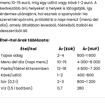
menü 10-15 euró, míg egy üdítő vagy kávé 1-2 euró. A
kedvezőbb árú helyeket a helyiek is látogatják, így
érdemes utánajárni, hol esznek a spanyolok! Ha
szeretnél spórolni, próbáld ki a napi menüt (menú del
día), amely általában levesből, főételből, italból és
desszertből áll.
Étel-ital árak táblázata:
Étel/ital
Ár (EUR)
Ár (HUF)
Tapas adag
2–4
800–1 600
Menü del día (napi menü)
10–15
4 000–6 000
Paella/főétel étteremben
12–18
4 800–7 200
Kávé/üdítő
1–2
400–800
Sör (0,3 l)
2–3
800–1 200
Víz (1,5 l boltban)
0,7
280