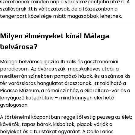
szeretnének minden nap a város központjába utazni. A
szállásárak itt is változatosak, de a főszezonban a
tengerpart közelsége miatt magasabbak lehetnek.
Milyen élményeket kínál Málaga
belvárosa?
Málaga belvárosa igazi kulturális és gasztronómiai
paradicsom. Az óváros szűk, macskaköves utcái, a
mediterrán színekben pompázó házak, és a számos kis
tér varázslatos hangulatot árasztanak. Itt található a
Picasso Múzeum, a római színház, a Gibralfaro-vár és a
lenyűgöző katedrális is – mind könnyen elérhető
gyalogosan.
A történelmi központban reggeltől estig pezseg az élet:
kávézók, tapas bárok, kisboltok, piacok várják a
helyieket és a turistákat egyaránt. A Calle Larios