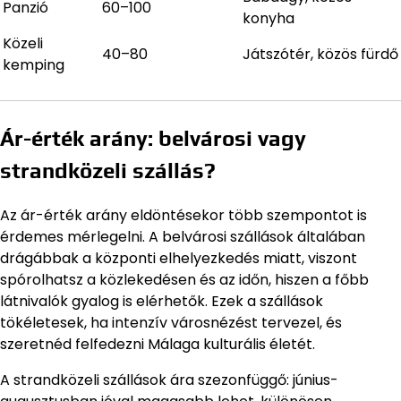
Panzió
60–100
konyha
Közeli
40–80
Játszótér, közös fürdő
kemping
Ár-érték arány: belvárosi vagy
strandközeli szállás?
Az ár-érték arány eldöntésekor több szempontot is
érdemes mérlegelni. A belvárosi szállások általában
drágábbak a központi elhelyezkedés miatt, viszont
spórolhatsz a közlekedésen és az időn, hiszen a főbb
látnivalók gyalog is elérhetők. Ezek a szállások
tökéletesek, ha intenzív városnézést tervezel, és
szeretnéd felfedezni Málaga kulturális életét.
A strandközeli szállások ára szezonfüggő: június-