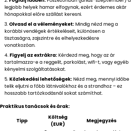
Foglalj időben:
Főszezonban (június–szeptember) a
legjobb helyek hamar elfogynak, ezért érdemes akár
hónapokkal előre szállást keresni.
Olvasd el a véleményeket:
Mindig nézd meg a
korábbi vendégek értékeléseit, különösen a
tisztaságra, zajszintre és elhelyezkedésre
vonatkozóan.
Figyelj az extrákra:
Kérdezd meg, hogy az ár
tartalmazza-e a reggelit, parkolást, wifi-t, vagy egyéb
kényelmi szolgáltatásokat.
Közlekedési lehetőségek:
Nézd meg, mennyi időbe
telik eljutni a főbb látnivalókhoz és a strandhoz – ez
hosszabb tartózkodásnál sokat számíthat.
Praktikus tanácsok és árak:
Költség
Tipp
Megjegyzés
(EUR)