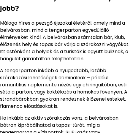
jobb?
Málaga híres a pezsgő éjszakai életéről, amely mind a
belvárosban, mind a tengerparton egyedülálló
élményeket kínál. A belvárosban számtalan bár, klub,
élőzenés hely és tapas bár várja a szórakozni vágyókat.
Itt esténként a helyiek és a turisták is együtt buliznak, a
hangulat garantáltan felejthetetlen.
A tengerparton inkább a nyugodtabb, lazább
szórakozási lehetőségek dominálnak – például
romantikus naplemente nézés egy chiringuitóban, esti
séta a parton, vagy koktélozás a homokos fövenyen. A
strandbárokban gyakran rendeznek élőzenei esteket,
flamenco előadásokat is.
Ha inkább az aktív szórakozás vonz, a belvárosban
bátran kipróbálhatod a tapas-túrát, míg a
tengerparton a vízisportok, SUP-ozás vagy