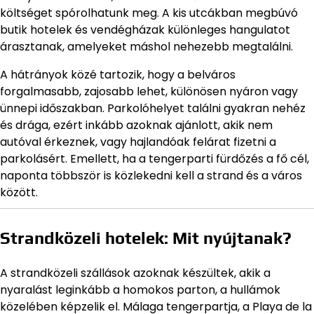
költséget spórolhatunk meg. A kis utcákban megbúvó
butik hotelek és vendégházak különleges hangulatot
árasztanak, amelyeket máshol nehezebb megtalálni.
A hátrányok közé tartozik, hogy a belváros
forgalmasabb, zajosabb lehet, különösen nyáron vagy
ünnepi időszakban. Parkolóhelyet találni gyakran nehéz
és drága, ezért inkább azoknak ajánlott, akik nem
autóval érkeznek, vagy hajlandóak felárat fizetni a
parkolásért. Emellett, ha a tengerparti fürdőzés a fő cél,
naponta többször is közlekedni kell a strand és a város
között.
Strandközeli hotelek: Mit nyújtanak?
A strandközeli szállások azoknak készültek, akik a
nyaralást leginkább a homokos parton, a hullámok
közelében képzelik el. Málaga tengerpartja, a Playa de la