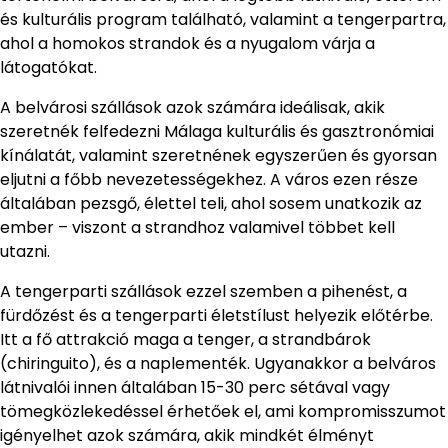
és kulturális program található, valamint a tengerpartra,
ahol a homokos strandok és a nyugalom várja a
látogatókat.
A belvárosi szállások azok számára ideálisak, akik
szeretnék felfedezni Málaga kulturális és gasztronómiai
kínálatát, valamint szeretnének egyszerűen és gyorsan
eljutni a főbb nevezetességekhez. A város ezen része
általában pezsgő, élettel teli, ahol sosem unatkozik az
ember – viszont a strandhoz valamivel többet kell
utazni.
A tengerparti szállások ezzel szemben a pihenést, a
fürdőzést és a tengerparti életstílust helyezik előtérbe.
Itt a fő attrakció maga a tenger, a strandbárok
(chiringuito), és a naplementék. Ugyanakkor a belváros
látnivalói innen általában 15-30 perc sétával vagy
tömegközlekedéssel érhetőek el, ami kompromisszumot
igényelhet azok számára, akik mindkét élményt