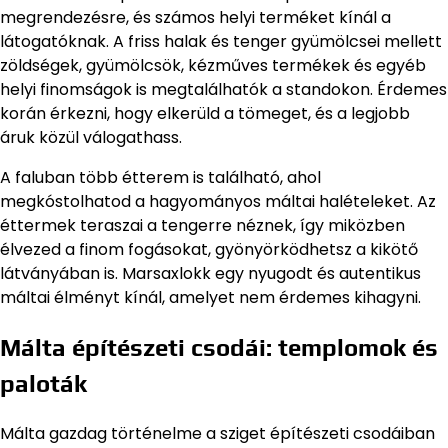
megrendezésre, és számos helyi terméket kínál a
látogatóknak. A friss halak és tenger gyümölcsei mellett
zöldségek, gyümölcsök, kézműves termékek és egyéb
helyi finomságok is megtalálhatók a standokon. Érdemes
korán érkezni, hogy elkerüld a tömeget, és a legjobb
áruk közül válogathass.
A faluban több étterem is található, ahol
megkóstolhatod a hagyományos máltai halételeket. Az
éttermek teraszai a tengerre néznek, így miközben
élvezed a finom fogásokat, gyönyörködhetsz a kikötő
látványában is. Marsaxlokk egy nyugodt és autentikus
máltai élményt kínál, amelyet nem érdemes kihagyni.
Málta építészeti csodái: templomok és
paloták
Málta gazdag történelme a sziget építészeti csodáiban