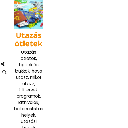
Skip
to
content
Utazás
ötletek
Utazás
ötletek,
tippek és
trükkök, hova
utazz, mikor
utazz,
útitervek,
programok,
látnivalók,
bakancslistás
helyek,
utazási
tippek