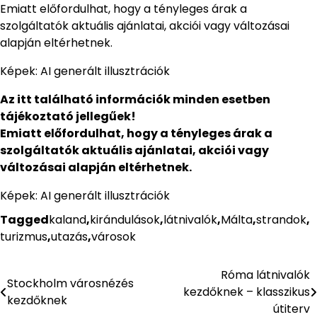
Emiatt előfordulhat, hogy a tényleges árak a
szolgáltatók aktuális ajánlatai, akciói vagy változásai
alapján eltérhetnek.
Képek: AI generált illusztrációk
Az itt található információk minden esetben
tájékoztató jellegűek!
Emiatt előfordulhat, hogy a tényleges árak a
szolgáltatók aktuális ajánlatai, akciói vagy
változásai alapján eltérhetnek.
Képek: AI generált illusztrációk
Tagged
kaland
,
kirándulások
,
látnivalók
,
Málta
,
strandok
,
turizmus
,
utazás
,
városok
Róma látnivalók
Bejegyzés
Stockholm városnézés
kezdőknek – klasszikus
kezdőknek
navigáció
útiterv