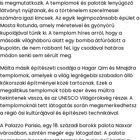
is megmutatkozik. A templomok és paloták lenyűgöző
látványt nyújtanak, és a történelem szerelmesei
számára igazi kincsek. Az egyik legimpozánsabb épület a
Mosta Rotunda, amely méreteivel és gyönyörű
kupolájával tűnik ki. A templom híres arról, hogy a
második világháború alatt egy bomba átfúródott a
kupolán, de nem robbant fel, így csodával határos
módon senki sem sérült meg.
Málta másik építészeti csodája a Hagar Qim és Mnajdra
templomok, amelyek a világ legrégebbi szabadon álló
kőkorszaki építményei közé tartoznak. Ezek a
megalitikus templomok több ezer éves múltra
tekintenek vissza, és az UNESCO Világörökség részei. A
templomoknál tett látogatás során megismerkedhetsz
a régió ősi kultúrájával és építészeti technikáival.
A Palazzo Parisio, egy 18. századi barokk palota Naxxar
városában, szintén megér egy látogatást. A palota