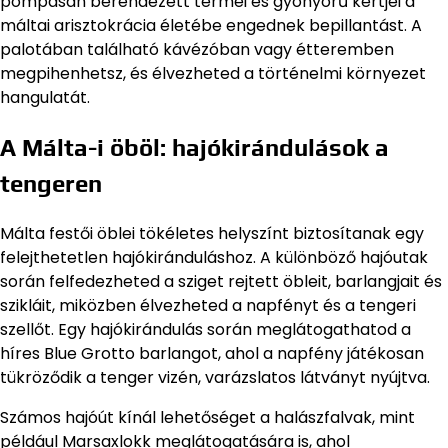
pompásan berendezett termei és gyönyörű kertjei a
máltai arisztokrácia életébe engednek bepillantást. A
palotában található kávézóban vagy étteremben
megpihenhetsz, és élvezheted a történelmi környezet
hangulatát.
A Málta-i öböl: hajókirándulások a
tengeren
Málta festői öblei tökéletes helyszínt biztosítanak egy
felejthetetlen hajókiránduláshoz. A különböző hajóutak
során felfedezheted a sziget rejtett öbleit, barlangjait és
szikláit, miközben élvezheted a napfényt és a tengeri
szellőt. Egy hajókirándulás során meglátogathatod a
híres Blue Grotto barlangot, ahol a napfény játékosan
tükröződik a tenger vizén, varázslatos látványt nyújtva.
Számos hajóút kínál lehetőséget a halászfalvak, mint
például Marsaxlokk meglátogatására is, ahol