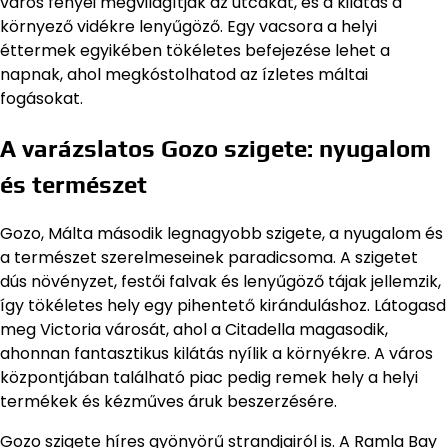
város fényei megvilágítják az utcákat, és a kilátás a
környező vidékre lenyűgöző. Egy vacsora a helyi
éttermek egyikében tökéletes befejezése lehet a
napnak, ahol megkóstolhatod az ízletes máltai
fogásokat.
A varázslatos Gozo szigete: nyugalom
és természet
Gozo, Málta második legnagyobb szigete, a nyugalom és
a természet szerelmeseinek paradicsoma. A szigetet
dús növényzet, festői falvak és lenyűgöző tájak jellemzik,
így tökéletes hely egy pihentető kiránduláshoz. Látogasd
meg Victoria városát, ahol a Citadella magasodik,
ahonnan fantasztikus kilátás nyílik a környékre. A város
központjában található piac pedig remek hely a helyi
termékek és kézműves áruk beszerzésére.
Gozo szigete híres gyönyörű strandjairól is. A Ramla Bay