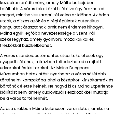
középkori erődítmény, amely Málta belsejében
található. A város falai között sétálva úgy érezheted
magad, mintha visszarepültél volna az időben. Az ódon
utcák, a díszes ajtók és a régi épületek autentikus
hangulatot árasztanak, amit nem érdemes kihagyni.
Mdina egyik legfőbb nevezetessége a Szent Pál-
székesegyház, amely gyönyörű mozaikokkal és
freskókkal büszkélkedhet.
A város csendes, autómentes utcái tökéletesek egy
nyugodt sétához, miközben felfedezheted a rejtett
udvarokat és kis tereket. Az Mdina Dungeons
Múzeumban betekintést nyerhetsz a város sötétebb
történelmi korszakába, ahol a középkori kínzókamrák és
börtönök életre kelnek. Ne hagyd ki az Mdina Experience
kiállítást sem, amely audiovizuális eszközökkel mutatja
be a város történelmét.
Az esti órákban Mdina különösen varázslatos, amikor a