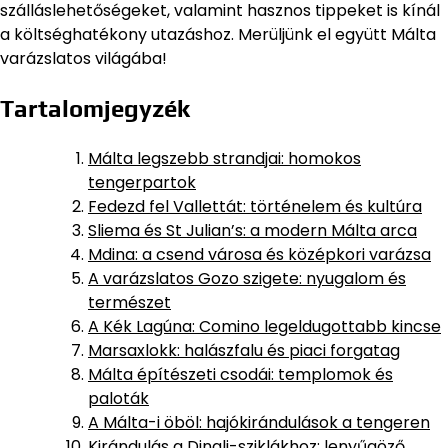
szálláslehetőségeket, valamint hasznos tippeket is kínál
a költséghatékony utazáshoz. Merüljünk el együtt Málta
varázslatos világába!
Tartalomjegyzék
Málta legszebb strandjai: homokos
tengerpartok
Fedezd fel Vallettát: történelem és kultúra
Sliema és St Julian’s: a modern Málta arca
Mdina: a csend városa és középkori varázsa
A varázslatos Gozo szigete: nyugalom és
természet
A Kék Lagúna: Comino legeldugottabb kincse
Marsaxlokk: halászfalu és piaci forgatag
Málta építészeti csodái: templomok és
paloták
A Málta-i öböl: hajókirándulások a tengeren
Kirándulás a Dingli-sziklákhoz: lenyűgöző