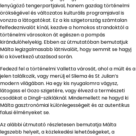
lenyűgöző tengerpartjaival, hanem gazdag történelmi
örökségével és változatos kulturális programjaival is
vonzza a látogatókat. Ez a kis szigetország számtalan
felfedeznivalót kínál, kezdve a homokos strandoktól a
történelmi városokon át egészen a pompás
kirándulóhelyekig. Ebben az útmutatóban bemutatjuk
Málta legizgalmasabb látnivalóit, hogy semmit se hagyj
ki a következő utazásod során.
Fedezd fel a történelmi Valletta városát, ahol a múlt és a
jelen találkozik, vagy merülj el Sliema és St Julian’s
modern világában. Ha egy kis nyugalomra vágysz,
látogass el Gozo szigetére, vagy élvezd a természeti
csodákat a Dingli-szikláknál. Mindemellett ne hagyd ki
Málta gasztronómiai különlegességeit és az autentikus
falusi élményeket se.
Az alábbi útmutató részletesen bemutatja Málta
legszebb helyeit, a közlekedési lehetőségeket, a