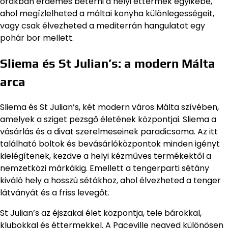
órákban érdemes betérni a helyi éttermek egyikébe,
ahol megízlelheted a máltai konyha különlegességeit,
vagy csak élvezheted a mediterrán hangulatot egy
pohár bor mellett.
Sliema és St Julian’s: a modern Málta
arca
Sliema és St Julian’s, két modern város Málta szívében,
amelyek a sziget pezsgő életének központjai. Sliema a
vásárlás és a divat szerelmeseinek paradicsoma. Az itt
található boltok és bevásárlóközpontok minden igényt
kielégítenek, kezdve a helyi kézműves termékektől a
nemzetközi márkákig. Emellett a tengerparti sétány
kiváló hely a hosszú sétákhoz, ahol élvezheted a tenger
látványát és a friss levegőt.
St Julian’s az éjszakai élet központja, tele bárokkal,
klubokkal és éttermekkel. A Paceville negyed különösen