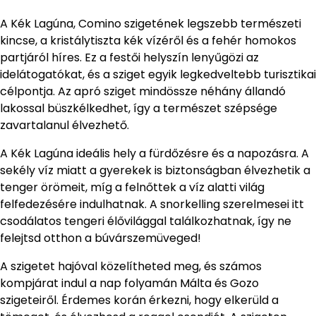
A Kék Lagúna, Comino szigetének legszebb természeti
kincse, a kristálytiszta kék vízéről és a fehér homokos
partjáról híres. Ez a festői helyszín lenyűgözi az
idelátogatókat, és a sziget egyik legkedveltebb turisztikai
célpontja. Az apró sziget mindössze néhány állandó
lakossal büszkélkedhet, így a természet szépsége
zavartalanul élvezhető.
A Kék Lagúna ideális hely a fürdőzésre és a napozásra. A
sekély víz miatt a gyerekek is biztonságban élvezhetik a
tenger örömeit, míg a felnőttek a víz alatti világ
felfedezésére indulhatnak. A snorkelling szerelmesei itt
csodálatos tengeri élővilággal találkozhatnak, így ne
felejtsd otthon a búvárszemüveged!
A szigetet hajóval közelítheted meg, és számos
kompjárat indul a nap folyamán Málta és Gozo
szigeteiről. Érdemes korán érkezni, hogy elkerüld a