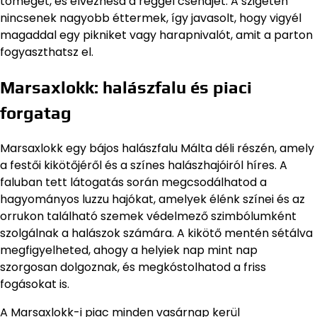
tömeget, és élvezhesd a reggel csendjét. A szigeten
nincsenek nagyobb éttermek, így javasolt, hogy vigyél
magaddal egy pikniket vagy harapnivalót, amit a parton
fogyaszthatsz el.
Marsaxlokk: halászfalu és piaci
forgatag
Marsaxlokk egy bájos halászfalu Málta déli részén, amely
a festői kikötőjéről és a színes halászhajóiról híres. A
faluban tett látogatás során megcsodálhatod a
hagyományos luzzu hajókat, amelyek élénk színei és az
orrukon található szemek védelmező szimbólumként
szolgálnak a halászok számára. A kikötő mentén sétálva
megfigyelheted, ahogy a helyiek nap mint nap
szorgosan dolgoznak, és megkóstolhatod a friss
fogásokat is.
A Marsaxlokk-i piac minden vasárnap kerül