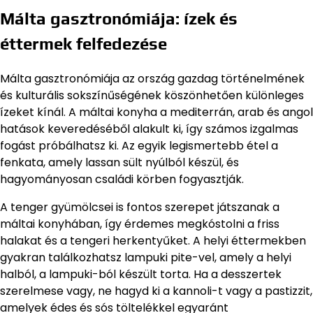
Málta gasztronómiája: ízek és
éttermek felfedezése
Málta gasztronómiája az ország gazdag történelmének
és kulturális sokszínűségének köszönhetően különleges
ízeket kínál. A máltai konyha a mediterrán, arab és angol
hatások keveredéséből alakult ki, így számos izgalmas
fogást próbálhatsz ki. Az egyik legismertebb étel a
fenkata, amely lassan sült nyúlból készül, és
hagyományosan családi körben fogyasztják.
A tenger gyümölcsei is fontos szerepet játszanak a
máltai konyhában, így érdemes megkóstolni a friss
halakat és a tengeri herkentyűket. A helyi éttermekben
gyakran találkozhatsz lampuki pite-vel, amely a helyi
halból, a lampuki-ból készült torta. Ha a desszertek
szerelmese vagy, ne hagyd ki a kannoli-t vagy a pastizzit,
amelyek édes és sós töltelékkel egyaránt