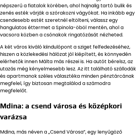
népszerű a fiatalok körében, ahol hajnalig tartó bulik és
zenés esték várják a szórakozni vágyókat. Ha inkább egy
csendesebb estét szeretnél eltölteni, válassz egy
hangulatos éttermet a Spinola-öböl mentén, ahol a
vacsora közben a csónakok ringatózását nézheted.
A két város kiváló kiindulópont a sziget felfedezéséhez,
hiszen a közlekedési hálózat jól kiépített, és könnyedén
elérhetők innen Málta más részei is. Ha autót bérelsz, az
utazás még kényelmesebb lesz. Az itt található szállodák
és apartmanok széles választéka minden pénztárcának
megfelel, így biztosan megtalálod a számodra
megfelelőt.
Mdina: a csend városa és középkori
varázsa
Mdina, más néven a „Csend Városa”, egy lenyűgöző