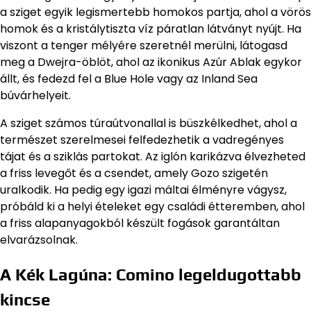
a sziget egyik legismertebb homokos partja, ahol a vörös
homok és a kristálytiszta víz páratlan látványt nyújt. Ha
viszont a tenger mélyére szeretnél merülni, látogasd
meg a Dwejra-öblöt, ahol az ikonikus Azúr Ablak egykor
állt, és fedezd fel a Blue Hole vagy az Inland Sea
búvárhelyeit.
A sziget számos túraútvonallal is büszkélkedhet, ahol a
természet szerelmesei felfedezhetik a vadregényes
tájat és a sziklás partokat. Az iglón karikázva élvezheted
a friss levegőt és a csendet, amely Gozo szigetén
uralkodik. Ha pedig egy igazi máltai élményre vágysz,
próbáld ki a helyi ételeket egy családi étteremben, ahol
a friss alapanyagokból készült fogások garantáltan
elvarázsolnak.
A Kék Lagúna: Comino legeldugottabb
kincse