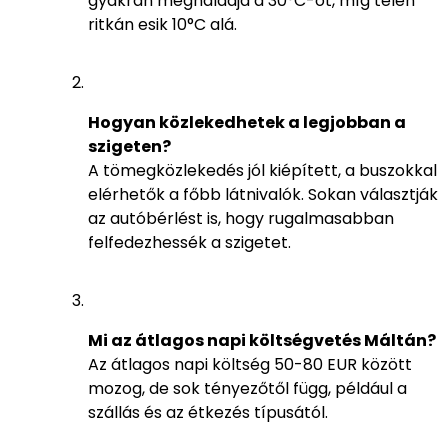
gyakran meghaladja a 30°C-ot, míg télen
ritkán esik 10°C alá.
Hogyan közlekedhetek a legjobban a
szigeten?
A tömegközlekedés jól kiépített, a buszokkal
elérhetők a főbb látnivalók. Sokan választják
az autóbérlést is, hogy rugalmasabban
felfedezhessék a szigetet.
Mi az átlagos napi költségvetés Máltán?
Az átlagos napi költség 50-80 EUR között
mozog, de sok tényezőtől függ, például a
szállás és az étkezés típusától.