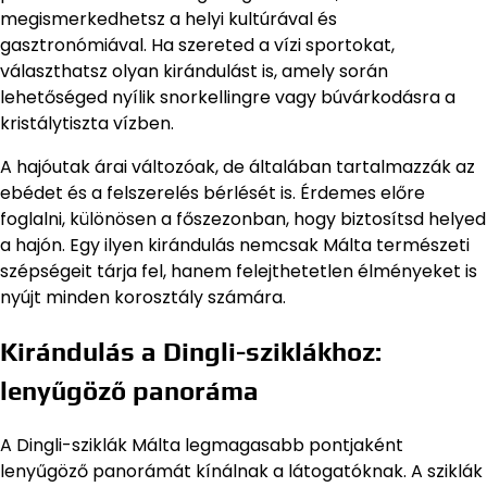
megismerkedhetsz a helyi kultúrával és
gasztronómiával. Ha szereted a vízi sportokat,
választhatsz olyan kirándulást is, amely során
lehetőséged nyílik snorkellingre vagy búvárkodásra a
kristálytiszta vízben.
A hajóutak árai változóak, de általában tartalmazzák az
ebédet és a felszerelés bérlését is. Érdemes előre
foglalni, különösen a főszezonban, hogy biztosítsd helyed
a hajón. Egy ilyen kirándulás nemcsak Málta természeti
szépségeit tárja fel, hanem felejthetetlen élményeket is
nyújt minden korosztály számára.
Kirándulás a Dingli-sziklákhoz:
lenyűgöző panoráma
A Dingli-sziklák Málta legmagasabb pontjaként
lenyűgöző panorámát kínálnak a látogatóknak. A sziklák