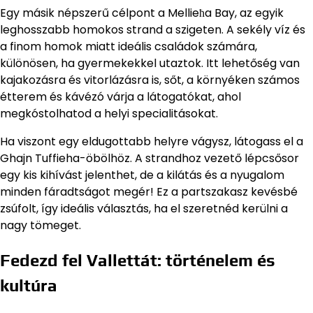
Egy másik népszerű célpont a Mellieħa Bay, az egyik
leghosszabb homokos strand a szigeten. A sekély víz és
a finom homok miatt ideális családok számára,
különösen, ha gyermekekkel utaztok. Itt lehetőség van
kajakozásra és vitorlázásra is, sőt, a környéken számos
étterem és kávézó várja a látogatókat, ahol
megkóstolhatod a helyi specialitásokat.
Ha viszont egy eldugottabb helyre vágysz, látogass el a
Ghajn Tuffieha-öbölhöz. A strandhoz vezető lépcsősor
egy kis kihívást jelenthet, de a kilátás és a nyugalom
minden fáradtságot megér! Ez a partszakasz kevésbé
zsúfolt, így ideális választás, ha el szeretnéd kerülni a
nagy tömeget.
Fedezd fel Vallettát: történelem és
kultúra