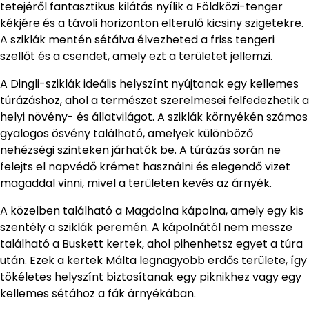
tetejéről fantasztikus kilátás nyílik a Földközi-tenger
kékjére és a távoli horizonton elterülő kicsiny szigetekre.
A sziklák mentén sétálva élvezheted a friss tengeri
szellőt és a csendet, amely ezt a területet jellemzi.
A Dingli-sziklák ideális helyszínt nyújtanak egy kellemes
túrázáshoz, ahol a természet szerelmesei felfedezhetik a
helyi növény- és állatvilágot. A sziklák környékén számos
gyalogos ösvény található, amelyek különböző
nehézségi szinteken járhatók be. A túrázás során ne
felejts el napvédő krémet használni és elegendő vizet
magaddal vinni, mivel a területen kevés az árnyék.
A közelben található a Magdolna kápolna, amely egy kis
szentély a sziklák peremén. A kápolnától nem messze
található a Buskett kertek, ahol pihenhetsz egyet a túra
után. Ezek a kertek Málta legnagyobb erdős területe, így
tökéletes helyszínt biztosítanak egy piknikhez vagy egy
kellemes sétához a fák árnyékában.