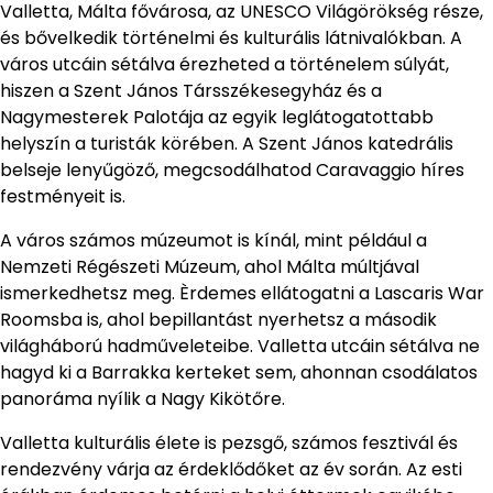
Valletta, Málta fővárosa, az UNESCO Világörökség része,
és bővelkedik történelmi és kulturális látnivalókban. A
város utcáin sétálva érezheted a történelem súlyát,
hiszen a Szent János Társszékesegyház és a
Nagymesterek Palotája az egyik leglátogatottabb
helyszín a turisták körében. A Szent János katedrális
belseje lenyűgöző, megcsodálhatod Caravaggio híres
festményeit is.
A város számos múzeumot is kínál, mint például a
Nemzeti Régészeti Múzeum, ahol Málta múltjával
ismerkedhetsz meg. Èrdemes ellátogatni a Lascaris War
Roomsba is, ahol bepillantást nyerhetsz a második
világháború hadműveleteibe. Valletta utcáin sétálva ne
hagyd ki a Barrakka kerteket sem, ahonnan csodálatos
panoráma nyílik a Nagy Kikötőre.
Valletta kulturális élete is pezsgő, számos fesztivál és
rendezvény várja az érdeklődőket az év során. Az esti