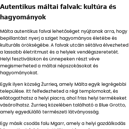
Autentikus máltai falvak: kultúra és
hagyományok
Málta autentikus falvai lehetőséget nyújtanak arra, hogy
bepillantást nyerj a sziget hagyományos életébe és
kulturális örökségébe. A falvak utcáin sétálva élvezheted
a lassabb életritmust és a helyiek vendégszeretetét.
Helyi fesztiválokon és ünnepeken részt véve
megismerheted a máltai népszokásokat és
hagyományokat.
Egyik ilyen község Żurrieq, amely Málta egyik legrégebbi
települése. Itt felfedezheted a régi templomokat, és
ellátogathatsz a helyi piacra, ahol friss helyi termékeket
vásárolhatsz. Żurrieq közelében található a Blue Grotto,
amely egyedülálló természeti látványosság.
Egy másik csodás falu Mgarr, amely a helyi gazdálkodás