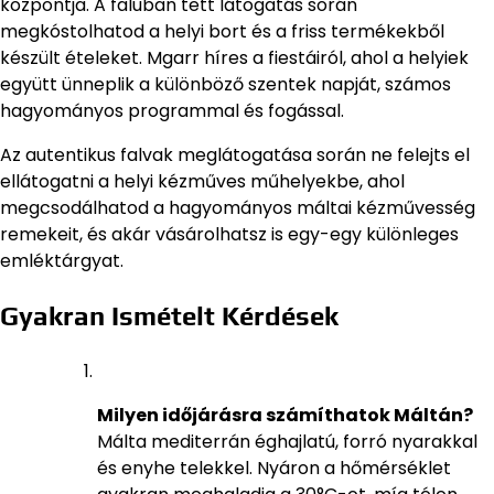
központja. A faluban tett látogatás során
megkóstolhatod a helyi bort és a friss termékekből
készült ételeket. Mgarr híres a fiestáiról, ahol a helyiek
együtt ünneplik a különböző szentek napját, számos
hagyományos programmal és fogással.
Az autentikus falvak meglátogatása során ne felejts el
ellátogatni a helyi kézműves műhelyekbe, ahol
megcsodálhatod a hagyományos máltai kézművesség
remekeit, és akár vásárolhatsz is egy-egy különleges
emléktárgyat.
Gyakran Ismételt Kérdések
Milyen időjárásra számíthatok Máltán?
Málta mediterrán éghajlatú, forró nyarakkal
és enyhe telekkel. Nyáron a hőmérséklet