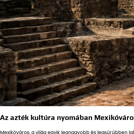
Az azték kultúra nyomában Mexikóváro
Mexikóváros, a világ egyik legnagyobb és legsűrűbben lak