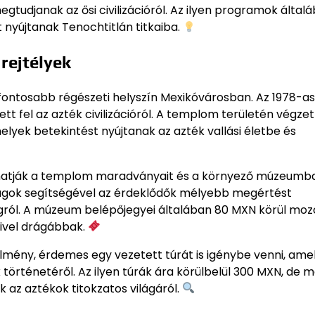
gtudjanak az ősi civilizációról. Az ilyen programok által
nyújtanak Tenochtitlán titkaiba.
rejtélyek
fontosabb régészeti helyszín Mexikóvárosban. Az 1978-as
tt fel az azték civilizációról. A templom területén végzet
elyek betekintést nyújtanak az azték vallási életbe és
lhatják a templom maradványait és a környező múzeumb
ganyagok segítségével az érdeklődők mélyebb megértést
ágról. A múzeum belépőjegyei általában 80 MXN körül moz
ivel drágábbak.
ény, érdemes egy vezetett túrát is igénybe venni, ame
történetéről. Az ilyen túrák ára körülbelül 300 MXN, de m
 az aztékok titokzatos világáról.