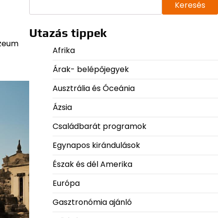
Keresés
Utazás tippek
úzeum
Afrika
Árak- belépőjegyek
Ausztrália és Óceánia
Ázsia
Családbarát programok
Egynapos kirándulások
Észak és dél Amerika
Európa
Gasztronómia ajánló