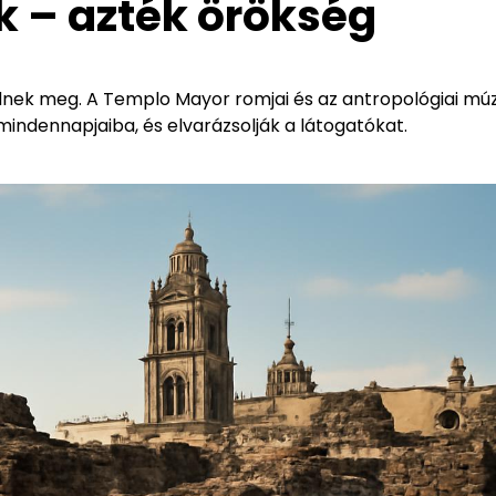
k – azték örökség
dnek meg. A Templo Mayor romjai és az antropológiai m
 mindennapjaiba, és elvarázsolják a látogatókat.