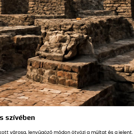
s szívében
ott városa, lenyűgöző módon ötvözi a múltat és a jelent.