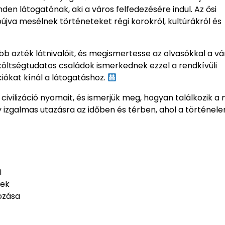
n látogatónak, aki a város felfedezésére indul. Az ősi
jva mesélnek történeteket régi korokról, kultúrákról és
b azték látnivalóit, és megismertesse az olvasókkal a vá
 költségtudatos családok ismerkednek ezzel a rendkívüli
iókat kínál a látogatáshoz.
 civilizáció nyomait, és ismerjük meg, hogyan találkozik a 
gy izgalmas utazásra az időben és térben, ahol a történel
i
yek
ozása