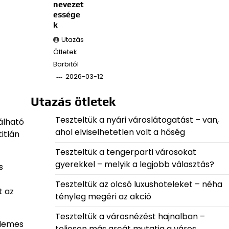
nevezet
essége
k
Utazás
Ötletek
Barbitól
2026-03-12
Utazás ötletek
Teszteltük a nyári városlátogatást – van,
álható
ahol elviselhetetlen volt a hőség
itlán
Teszteltük a tengerparti városokat
gyerekkel – melyik a legjobb választás?
s
Teszteltük az olcsó luxushoteleket – néha
t az
tényleg megéri az akció
Teszteltük a városnézést hajnalban –
rdemes
teljesen más arcát mutatja a város