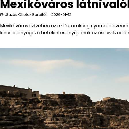
Mexikóváros látnivaló
Utazás Ötletek Barbitól
2026-01-12
Mexikóváros szívében az azték örökség nyomai elevene
kincsei lenyűgöző betekintést nyújtanak az ősi civilizáció