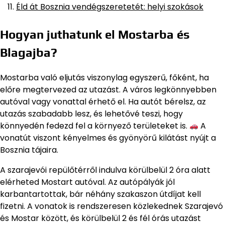
Éld át Bosznia vendégszeretetét: helyi szokások
Hogyan juthatunk el Mostarba és
Blagajba?
Mostarba való eljutás viszonylag egyszerű, főként, ha
előre megtervezed az utazást. A város legkönnyebben
autóval vagy vonattal érhető el. Ha autót bérelsz, az
utazás szabadabb lesz, és lehetővé teszi, hogy
könnyedén fedezd fel a környező területeket is.
A
vonatút viszont kényelmes és gyönyörű kilátást nyújt a
Bosznia tájaira.
A szarajevói repülőtérről indulva körülbelül 2 óra alatt
elérheted Mostart autóval. Az autópályák jól
karbantartottak, bár néhány szakaszon útdíjat kell
fizetni. A vonatok is rendszeresen közlekednek Szarajevó
és Mostar között, és körülbelül 2 és fél órás utazást