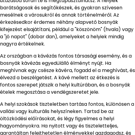
utazásod során te is megtapasztalhatsz. A helyiek
barátságosak és segítőkészek, és gyakran szívesen
mesélnek a városukról és annak történelméről. Az
érkezésedkor érdemes néhány alapvető bosnyák
kifejezést elsajátítani, például a "köszönöm" (hvala) vagy
a "jó napot" (dobar dan), amelyeket a helyiek mindig
nagyra értékelnek.
Az országban a kávézás fontos társasági esemény, és a
bosnyák kávézás egyedülálló élményt nyújt. Ha
meghívnak egy csésze kávéra, fogadd el a meghívást, és
élvezd a beszélgetést. A kávé mellett az étkezés is
fontos szerepet játszik a helyi kultúrában, és a bosnyák
ételek megosztása a vendégszeretet jele.
A helyi szokások tiszteletben tartása fontos, különösen a
vallási vagy kulturális helyszíneken. Tartsd be az
öltözködési előírásokat, és légy figyelmes a helyi
hagyományokra. Ha nyitott vagy és tiszteletteljes,
garantáltan felejthetetlen élményekkel gazdagodsz, és