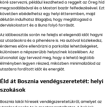
köré szervezni, például kezdheted a reggelt az Öreg híd
megcsodálásával és a Mostari bazár felfedezésével. Ezt
követően ebédelhetsz egy helyi étteremben, majd
délután indulhatsz Blagajba, hogy meglátogasd a
derviskolostort és a Buna folyó forrását.
Az időbeosztás során ne felejts el elegendő időt hagyni
az utazásokra és a pihenésre is. Ha autóval közlekedsz,
érdemes előre ellenőrizni a parkolási lehetőségeket,
különösen a népszerűbb helyszínek közelében. Az
útvonalat úgy tervezd meg, hogy a lehető legtöbb
élményben legyen részed, miközben minimalizálod az
utazásra fordított időt és energiát.
Éld át Bosznia vendégszeretetét: helyi
szokások
Bosznia lakói híresek vendégszeretetükről, amelyet az