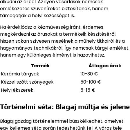
alkudni az árból. Az ilyen vásárlások nemcsak
emlékezetes szuveníreket biztosítanak, hanem
támogatják a helyi közösséget is.
Ha érdeklődsz a kézművesség iránt, érdemes
megkérdezni az árusokat a termékeik készítéséről,
hiszen sokan szívesen mesélnek a műhely titkairól és a
hagyományos technikákról. Így nemcsak tárgyi emléket,
hanem egy különleges élményt is hazavihetsz.
Termék
Átlagos árak
Kerámia tárgyak
10-30 €
Kézzel szőtt szőnyegek
50-100 €
Helyi ékszerek
5-15 €
Történelmi séta: Blagaj múltja és jelene
Blagaj gazdag történelemmel büszkélkedhet, amelyet
egy kellemes séta során fedezhetünk fel. A város tele