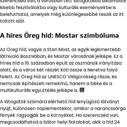
szerencséd van, a városban tett látogatásod alkalmával
kisebb fesztiválokba vagy kulturális eseményekbe is
belefuthatsz, amelyek még különlegesebbé teszik az itt
töltött időt.
A híres Öreg híd: Mostar szimbóluma
Az Öreg híd, vagyis a Stari Most, az egyik legismertebb
látnivaló Boszniában, és Mostar városának jelképe. Ez a
híres híd a 16. században épült az oszmánok irányítása
alatt, és a város két részét köti össze a Neretva folyó
felett. Az Öreg híd az UNESCO Világörökség része, és
nemcsak építészeti remekmű, hanem a béke és a
multikulturális együttélés jelképe is.
A látogatók számára elérhető híd lenyűgöző látványt
nyújt, különösen naplementekor, amikor a narancssárga
fények ragyogják be a környéket. Ha szerencséd van,
megcsodálhatod a bátor helyi fiatalokat, akik a híd 24