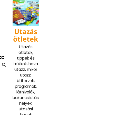
Skip
to
content
Utazás
ötletek
Utazás
ötletek,
tippek és
trükkök, hova
utazz, mikor
utazz,
útitervek,
programok,
látnivalók,
bakancslistás
helyek,
utazási
tippek