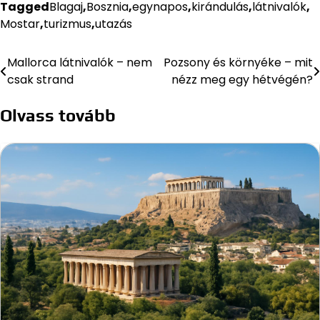
Tagged
Blagaj
,
Bosznia
,
egynapos
,
kirándulás
,
látnivalók
,
Mostar
,
turizmus
,
utazás
Mallorca látnivalók – nem
Pozsony és környéke – mit
Bejegyzés
csak strand
nézz meg egy hétvégén?
navigáció
Olvass tovább