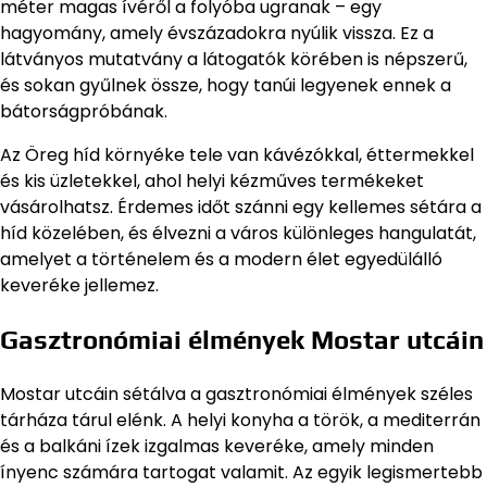
méter magas ívéről a folyóba ugranak – egy
hagyomány, amely évszázadokra nyúlik vissza. Ez a
látványos mutatvány a látogatók körében is népszerű,
és sokan gyűlnek össze, hogy tanúi legyenek ennek a
bátorságpróbának.
Az Öreg híd környéke tele van kávézókkal, éttermekkel
és kis üzletekkel, ahol helyi kézműves termékeket
vásárolhatsz. Érdemes időt szánni egy kellemes sétára a
híd közelében, és élvezni a város különleges hangulatát,
amelyet a történelem és a modern élet egyedülálló
keveréke jellemez.
Gasztronómiai élmények Mostar utcáin
Mostar utcáin sétálva a gasztronómiai élmények széles
tárháza tárul elénk. A helyi konyha a török, a mediterrán
és a balkáni ízek izgalmas keveréke, amely minden
ínyenc számára tartogat valamit. Az egyik legismertebb