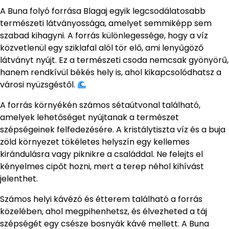
A Buna folyó forrása Blagaj egyik legcsodálatosabb
természeti látványossága, amelyet semmiképp sem
szabad kihagyni. A forrás különlegessége, hogy a víz
közvetlenül egy sziklafal alól tör elő, ami lenyűgöző
látványt nyújt. Ez a természeti csoda nemcsak gyönyörű,
hanem rendkívül békés hely is, ahol kikapcsolódhatsz a
városi nyüzsgéstől.
A forrás környékén számos sétaútvonal található,
amelyek lehetőséget nyújtanak a természet
szépségeinek felfedezésére. A kristálytiszta víz és a buja
zöld környezet tökéletes helyszín egy kellemes
kirándulásra vagy piknikre a családdal. Ne felejts el
kényelmes cipőt hozni, mert a terep néhol kihívást
jelenthet.
Számos helyi kávézó és étterem található a forrás
közelében, ahol megpihenhetsz, és élvezheted a táj
szépségét egy csésze bosnyák kávé mellett. A Buna