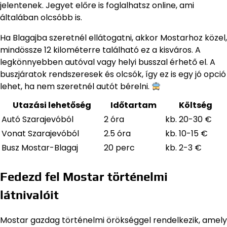
jelentenek. Jegyet előre is foglalhatsz online, ami
általában olcsóbb is.
Ha Blagajba szeretnél ellátogatni, akkor Mostarhoz közel,
mindössze 12 kilométerre található ez a kisváros. A
legkönnyebben autóval vagy helyi busszal érhető el. A
buszjáratok rendszeresek és olcsók, így ez is egy jó opció
lehet, ha nem szeretnél autót bérelni.
Utazási lehetőség
Időtartam
Költség
Autó Szarajevóból
2 óra
kb. 20-30 €
Vonat Szarajevóból
2.5 óra
kb. 10-15 €
Busz Mostar-Blagaj
20 perc
kb. 2-3 €
Fedezd fel Mostar történelmi
látnivalóit
Mostar gazdag történelmi örökséggel rendelkezik, amely