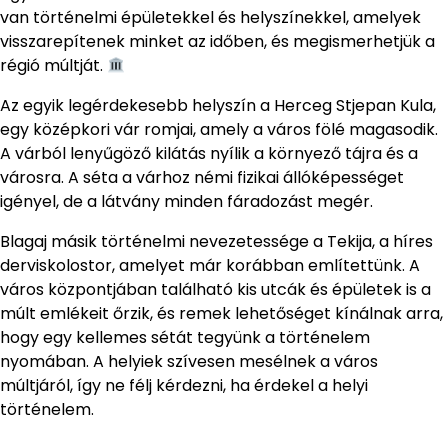
van történelmi épületekkel és helyszínekkel, amelyek
visszarepítenek minket az időben, és megismerhetjük a
régió múltját.
Az egyik legérdekesebb helyszín a Herceg Stjepan Kula,
egy középkori vár romjai, amely a város fölé magasodik.
A várból lenyűgöző kilátás nyílik a környező tájra és a
városra. A séta a várhoz némi fizikai állóképességet
igényel, de a látvány minden fáradozást megér.
Blagaj másik történelmi nevezetessége a Tekija, a híres
derviskolostor, amelyet már korábban említettünk. A
város központjában található kis utcák és épületek is a
múlt emlékeit őrzik, és remek lehetőséget kínálnak arra,
hogy egy kellemes sétát tegyünk a történelem
nyomában. A helyiek szívesen mesélnek a város
múltjáról, így ne félj kérdezni, ha érdekel a helyi
történelem.