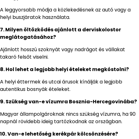
A leggyorsabb módja a közlekedésnek az autó vagy a
helyi buszjáratok használata.
7. Milyen öltözködés ajánlott a derviskolostor
meglátogatásához?
Ajánlott hosszú szoknyát vagy nadrágot és vállakat
takaró felsőt viselni.
8. Hol lehet a legjobb helyi ételeket megkóstolni?
A helyi éttermek és utcai árusok kínálják a legjobb
autentikus bosnyák ételeket.
9. Szükség van-e vízumra Bosznia-Hercegovinába?
Magyar állampolgároknak nincs szükség vízumra, ha 90
napnál rövidebb ideig tartózkodnak az országban.
10. Van-e lehetőség kerékpár kölcsönzésére?