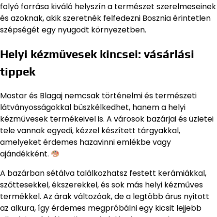
folyó forrása kiváló helyszín a természet szerelmeseinek
és azoknak, akik szeretnék felfedezni Bosznia érintetlen
szépségét egy nyugodt környezetben.
Helyi kézművesek kincsei: vásárlási
tippek
Mostar és Blagaj nemcsak történelmi és természeti
látványosságokkal büszkélkedhet, hanem a helyi
kézművesek termékeivel is. A városok bazárjai és üzletei
tele vannak egyedi, kézzel készített tárgyakkal,
amelyeket érdemes hazavinni emlékbe vagy
ajándékként.
A bazárban sétálva találkozhatsz festett kerámiákkal,
szőttesekkel, ékszerekkel, és sok más helyi kézműves
termékkel. Az árak változóak, de a legtöbb árus nyitott
az alkura, így érdemes megpróbálni egy kicsit lejjebb