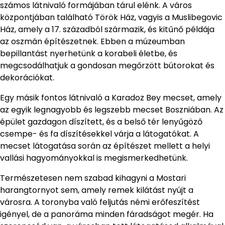
számos látnivaló formájában tárul elénk. A város
központjában található Török Ház, vagyis a Muslibegovic
Ház, amely a 17. századból származik, és kitűnő példája
az oszmán építészetnek. Ebben a múzeumban
bepillantást nyerhetünk a korabeli életbe, és
megcsodálhatjuk a gondosan megőrzött bútorokat és
dekorációkat.
Egy másik fontos látnivaló a Karadoz Bey mecset, amely
az egyik legnagyobb és legszebb mecset Boszniában. Az
épület gazdagon díszített, és a belső tér lenyűgöző
csempe- és fa díszítésekkel várja a látogatókat. A
mecset látogatása során az építészet mellett a helyi
vallási hagyományokkal is megismerkedhetünk.
Természetesen nem szabad kihagyni a Mostari
harangtornyot sem, amely remek kilátást nyújt a
városra. A toronyba való feljutás némi erőfeszítést
igényel, de a panoráma minden fáradságot megér. Ha