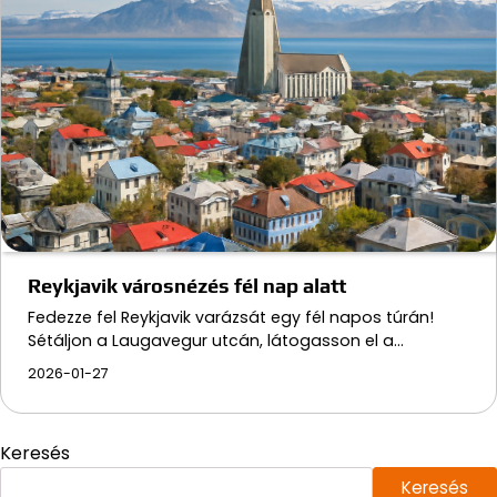
Reykjavik városnézés fél nap alatt
Fedezze fel Reykjavik varázsát egy fél napos túrán!
Sétáljon a Laugavegur utcán, látogasson el a…
2026-01-27
Keresés
Keresés