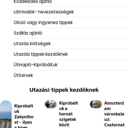
Közlekedés ajánló
Látnivalók- nevezetességek
Olcsó vagy ingyenes tippek
Szállás ajánló
Utazás költségek
Utazási tippek kezdőknek
Útinapló-Kipróbáltuk
Útitervek
Utazási tippek kezdőknek
Kipróbált
Amszterd
Kipróbált
uk a
am
uk
horvát
városkala
Zakyntho
szigetek
uz:
st – ilyen
közti
Csatornat
a híres