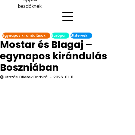
kezdőknek.
Egynapos kirándulások
Európa
Útitervek
Mostar és Blagaj –
egynapos kirándulás
Boszniában
Utazás Ötletek Barbitól
2026-01-11