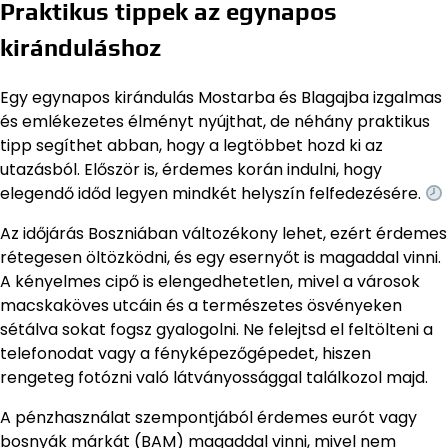
Praktikus tippek az egynapos
kiránduláshoz
Egy egynapos kirándulás Mostarba és Blagajba izgalmas
és emlékezetes élményt nyújthat, de néhány praktikus
tipp segíthet abban, hogy a legtöbbet hozd ki az
utazásból. Először is, érdemes korán indulni, hogy
elegendő időd legyen mindkét helyszín felfedezésére.
Az időjárás Boszniában változékony lehet, ezért érdemes
rétegesen öltözködni, és egy esernyőt is magaddal vinni.
A kényelmes cipő is elengedhetetlen, mivel a városok
macskaköves utcáin és a természetes ösvényeken
sétálva sokat fogsz gyalogolni. Ne felejtsd el feltölteni a
telefonodat vagy a fényképezőgépedet, hiszen
rengeteg fotózni való látványossággal találkozol majd.
A pénzhasználat szempontjából érdemes eurót vagy
bosnyák márkát (BAM) magaddal vinni, mivel nem