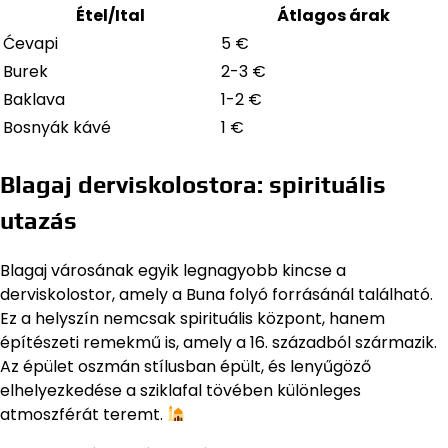
Étel/Ital
Átlagos árak
Ćevapi
5 €
Burek
2-3 €
Baklava
1-2 €
Bosnyák kávé
1 €
Blagaj derviskolostora: spirituális
utazás
Blagaj városának egyik legnagyobb kincse a
derviskolostor, amely a Buna folyó forrásánál található.
Ez a helyszín nemcsak spirituális központ, hanem
építészeti remekmű is, amely a 16. századból származik.
Az épület oszmán stílusban épült, és lenyűgöző
elhelyezkedése a sziklafal tövében különleges
atmoszférát teremt.