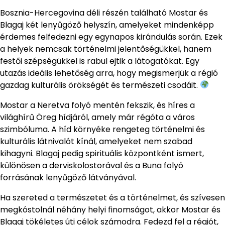
Bosznia-Hercegovina déli részén található Mostar és
Blagaj két lenyűgöző helyszín, amelyeket mindenképp
érdemes felfedezni egy egynapos kirándulás során. Ezek
a helyek nemcsak történelmi jelentőségükkel, hanem
festői szépségükkel is rabul ejtik a látogatókat. Egy
utazás ideális lehetőség arra, hogy megismerjük a régió
gazdag kulturális örökségét és természeti csodáit.
Mostar a Neretva folyó mentén fekszik, és híres a
világhírű Öreg hídjáról, amely már régóta a város
szimbóluma. A híd környéke rengeteg történelmi és
kulturális látnivalót kínál, amelyeket nem szabad
kihagyni. Blagaj pedig spirituális központként ismert,
különösen a derviskolostorával és a Buna folyó
forrásának lenyűgöző látványával.
Ha szereted a természetet és a történelmet, és szívesen
megkóstolnál néhány helyi finomságot, akkor Mostar és
Blagaj tökéletes úti célok számodra. Fedezd fel a régiót,