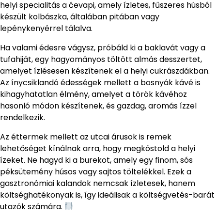
helyi specialitás a ćevapi, amely ízletes, fűszeres húsból
készült kolbászka, általában pitában vagy
lepénykenyérrel tálalva.
Ha valami édesre vágysz, próbáld ki a baklavát vagy a
tufahiját, egy hagyományos töltött almás desszertet,
amelyet ízlésesen készítenek el a helyi cukrászdákban.
Az ínycsiklandó édességek mellett a bosnyák kávé is
kihagyhatatlan élmény, amelyet a török kávéhoz
hasonló módon készítenek, és gazdag, aromás ízzel
rendelkezik.
Az éttermek mellett az utcai árusok is remek
lehetőséget kínálnak arra, hogy megkóstold a helyi
ízeket. Ne hagyd ki a burekot, amely egy finom, sós
péksütemény húsos vagy sajtos töltelékkel. Ezek a
gasztronómiai kalandok nemcsak ízletesek, hanem
költséghatékonyak is, így ideálisak a költségvetés-barát
utazók számára.