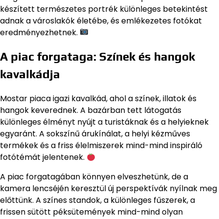
készített természetes portrék különleges betekintést
adnak a városlakók életébe, és emlékezetes fotókat
eredményezhetnek.
A piac forgataga: Színek és hangok
kavalkádja
Mostar piaca igazi kavalkád, ahol a színek, illatok és
hangok keverednek. A bazárban tett látogatás
különleges élményt nyújt a turistáknak és a helyieknek
egyaránt. A sokszínű árukínálat, a helyi kézműves
termékek és a friss élelmiszerek mind-mind inspiráló
fotótémát jelentenek.
A piac forgatagában könnyen elveszhetünk, de a
kamera lencséjén keresztül új perspektívák nyílnak meg
előttünk. A színes standok, a különleges fűszerek, a
frissen sütött péksütemények mind-mind olyan