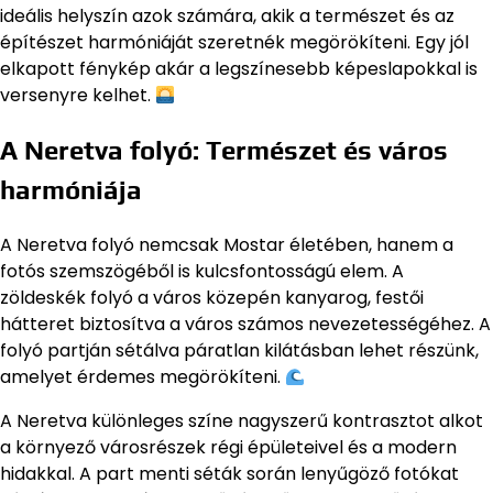
ideális helyszín azok számára, akik a természet és az
építészet harmóniáját szeretnék megörökíteni. Egy jól
elkapott fénykép akár a legszínesebb képeslapokkal is
versenyre kelhet.
A Neretva folyó: Természet és város
harmóniája
A Neretva folyó nemcsak Mostar életében, hanem a
fotós szemszögéből is kulcsfontosságú elem. A
zöldeskék folyó a város közepén kanyarog, festői
hátteret biztosítva a város számos nevezetességéhez. A
folyó partján sétálva páratlan kilátásban lehet részünk,
amelyet érdemes megörökíteni.
A Neretva különleges színe nagyszerű kontrasztot alkot
a környező városrészek régi épületeivel és a modern
hidakkal. A part menti séták során lenyűgöző fotókat