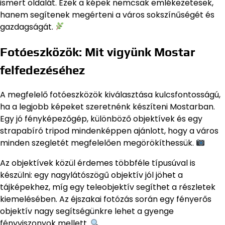
ismert oldalát. Ezek a képek nemcsak emlékezetesek,
hanem segítenek megérteni a város sokszínűségét és
gazdagságát.
Fotóeszközök: Mit vigyünk Mostar
felfedezéséhez
A megfelelő fotóeszközök kiválasztása kulcsfontosságú,
ha a legjobb képeket szeretnénk készíteni Mostarban.
Egy jó fényképezőgép, különböző objektívek és egy
strapabíró tripod mindenképpen ajánlott, hogy a város
minden szegletét megfelelően megörökíthessük.
Az objektívek közül érdemes többféle típusúval is
készülni: egy nagylátószögű objektív jól jöhet a
tájképekhez, míg egy teleobjektív segíthet a részletek
kiemelésében. Az éjszakai fotózás során egy fényerős
objektív nagy segítségünkre lehet a gyenge
fényviszonyok mellett.