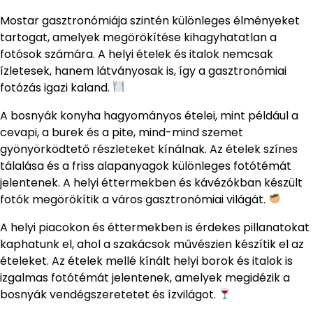
Mostar gasztronómiája szintén különleges élményeket
tartogat, amelyek megörökítése kihagyhatatlan a
fotósok számára. A helyi ételek és italok nemcsak
ízletesek, hanem látványosak is, így a gasztronómiai
fotózás igazi kaland.
A bosnyák konyha hagyományos ételei, mint például a
cevapi, a burek és a pite, mind-mind szemet
gyönyörködtető részleteket kínálnak. Az ételek színes
tálalása és a friss alapanyagok különleges fotótémát
jelentenek. A helyi éttermekben és kávézókban készült
fotók megörökítik a város gasztronómiai világát.
A helyi piacokon és éttermekben is érdekes pillanatokat
kaphatunk el, ahol a szakácsok művészien készítik el az
ételeket. Az ételek mellé kínált helyi borok és italok is
izgalmas fotótémát jelentenek, amelyek megidézik a
bosnyák vendégszeretetet és ízvilágot.