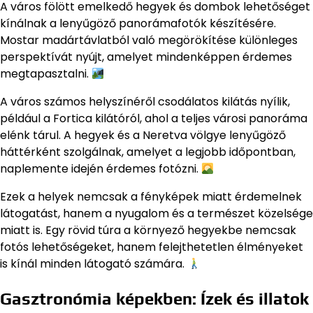
A város fölött emelkedő hegyek és dombok lehetőséget
kínálnak a lenyűgöző panorámafotók készítésére.
Mostar madártávlatból való megörökítése különleges
perspektívát nyújt, amelyet mindenképpen érdemes
megtapasztalni.
A város számos helyszínéről csodálatos kilátás nyílik,
például a Fortica kilátóról, ahol a teljes városi panoráma
elénk tárul. A hegyek és a Neretva völgye lenyűgöző
háttérként szolgálnak, amelyet a legjobb időpontban,
naplemente idején érdemes fotózni.
Ezek a helyek nemcsak a fényképek miatt érdemelnek
látogatást, hanem a nyugalom és a természet közelsége
miatt is. Egy rövid túra a környező hegyekbe nemcsak
fotós lehetőségeket, hanem felejthetetlen élményeket
is kínál minden látogató számára.
Gasztronómia képekben: Ízek és illatok