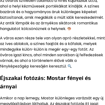
Az óváros szívében található a híres Kujundžiluk utca,
ahol a helyi kézművesek portékáikat kínálják. A színes
bazárok és a hagyományos áruk különleges képeket
biztosítanak, amik megidézik a múlt idők kereskedelmét.
Az antik lámpák és az árnyékos sikátorok romantikus
hangulatot kölcsönöznek a helynek.
A város ezen része tele van olyan apró részletekkel, mint
az íves ablakok, a színes faajtók és a kőfalak, melyek
mindegyike külön-külön is megér egy-egy fotót. Az
óváros igazi kincs, ahol minden sarokban új felfedezések
várnak, és ahol a történelem élővé válik a
fényképezőgép keresőjén keresztül.
Éjszakai fotózás: Mostar fényei és
árnyai
Amikor a nap lemegy, Mostar különleges varázsát egy új
megvilágításban láthatjuk. Az éjszakai fotózás itt igazi