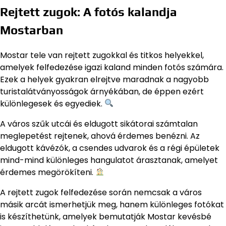
Rejtett zugok: A fotós kalandja
Mostarban
Mostar tele van rejtett zugokkal és titkos helyekkel,
amelyek felfedezése igazi kaland minden fotós számára.
Ezek a helyek gyakran elrejtve maradnak a nagyobb
turistalátványosságok árnyékában, de éppen ezért
különlegesek és egyediek.
A város szűk utcái és eldugott sikátorai számtalan
meglepetést rejtenek, ahová érdemes benézni. Az
eldugott kávézók, a csendes udvarok és a régi épületek
mind-mind különleges hangulatot árasztanak, amelyet
érdemes megörökíteni.
A rejtett zugok felfedezése során nemcsak a város
másik arcát ismerhetjük meg, hanem különleges fotókat
is készíthetünk, amelyek bemutatják Mostar kevésbé