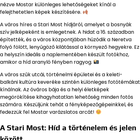
nézve Mostar különleges lehetőségeket kínál a
felejthetetlen képek készítésére.
A város híres a Stari Most hídjáról, amelyet a bosnyák
szív jelképeként is emlegetnek. A hidat a 16. században
építették, és a város központjában húzódik a Neretva
folyó fölött, lenyűgöző kilátással a környező hegyekre. Ez
a helyszín ideális a naplementében készült fotókhoz,
amikor a híd aranyló fényben ragyog.
A város szűk utcái, történelmi épületei és a keleti-
balkáni kultúra keveréke szintén különleges fotótémákat
kínálnak. Az óváros bája és a helyi életképek
megörökítése kihagyhatatlan lehetőség minden fotós
számára. Készüljünk tehát a fényképezőgépeinkkel, és
fedezzük fel Mostar varázslatos arcát!
A Stari Most: Híd a történelem és jelen
között