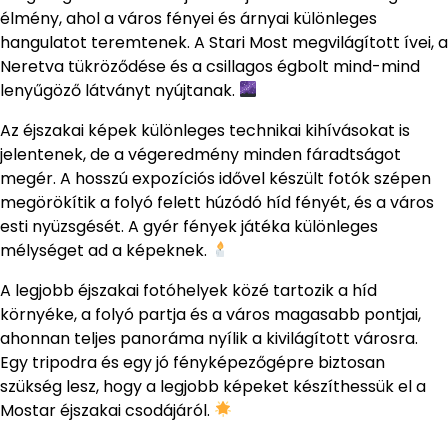
élmény, ahol a város fényei és árnyai különleges
hangulatot teremtenek. A Stari Most megvilágított ívei, a
Neretva tükröződése és a csillagos égbolt mind-mind
lenyűgöző látványt nyújtanak.
Az éjszakai képek különleges technikai kihívásokat is
jelentenek, de a végeredmény minden fáradtságot
megér. A hosszú expozíciós idővel készült fotók szépen
megörökítik a folyó felett húzódó híd fényét, és a város
esti nyüzsgését. A gyér fények játéka különleges
mélységet ad a képeknek.
A legjobb éjszakai fotóhelyek közé tartozik a híd
környéke, a folyó partja és a város magasabb pontjai,
ahonnan teljes panoráma nyílik a kivilágított városra.
Egy tripodra és egy jó fényképezőgépre biztosan
szükség lesz, hogy a legjobb képeket készíthessük el a
Mostar éjszakai csodájáról.