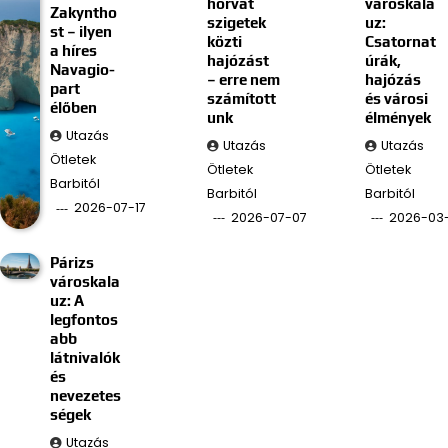
horvát
városkala
Zakyntho
szigetek
uz:
st – ilyen
közti
Csatornat
a híres
hajózást
úrák,
Navagio-
– erre nem
hajózás
part
számított
és városi
élőben
unk
élmények
Utazás
Utazás
Utazás
Ötletek
Ötletek
Ötletek
Barbitól
Barbitól
Barbitól
2026-07-17
2026-07-07
2026-03
Párizs
városkala
uz: A
legfontos
abb
látnivalók
és
nevezetes
ségek
Utazás