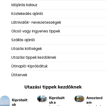
Időjárás kalauz
Közlekedés ajánló
Látnivalók- nevezetességek
Olcsó vagy ingyenes tippek
Szállás ajánló
Utazás költségek
Utazási tippek kezdőknek
Útinapló-Kipróbáltuk
Útitervek
Utazási tippek kezdőknek
Kipróbált
Amszterd
Kipróbált
uk a
am
uk