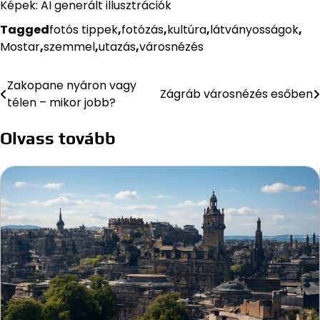
Képek: AI generált illusztrációk
Tagged
fotós tippek
,
fotózás
,
kultúra
,
látványosságok
,
Mostar
,
szemmel
,
utazás
,
városnézés
Zakopane nyáron vagy
Bejegyzés
Zágráb városnézés esőben
télen – mikor jobb?
navigáció
Olvass tovább