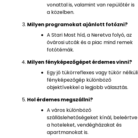
vonattal is, valamint van repülőtér is
a közelben.
Milyen programokat ajánlott fotózni?
A Stari Most híd, a Neretva folyó, az
óvárosi utcák és a piac mind remek
fotótémák.
Milyen fényképezőgépet érdemes vinni?
Egy jó tükörreflexes vagy tükör nélküli
fényképezőgép különböző
objektívekkel a legjobb választás.
Hol érdemes megszállni?
A város különböző
szálláslehetőségeket kínál, beleértve
a hoteleket, vendégházakat és
apartmanokat is.