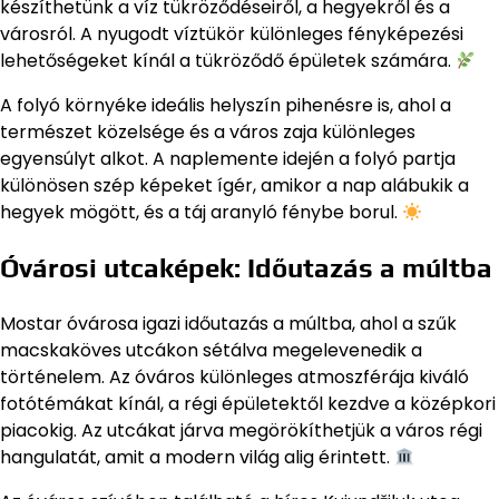
készíthetünk a víz tükröződéseiről, a hegyekről és a
városról. A nyugodt víztükör különleges fényképezési
lehetőségeket kínál a tükröződő épületek számára.
A folyó környéke ideális helyszín pihenésre is, ahol a
természet közelsége és a város zaja különleges
egyensúlyt alkot. A naplemente idején a folyó partja
különösen szép képeket ígér, amikor a nap alábukik a
hegyek mögött, és a táj aranyló fénybe borul.
Óvárosi utcaképek: Időutazás a múltba
Mostar óvárosa igazi időutazás a múltba, ahol a szűk
macskaköves utcákon sétálva megelevenedik a
történelem. Az óváros különleges atmoszférája kiváló
fotótémákat kínál, a régi épületektől kezdve a középkori
piacokig. Az utcákat járva megörökíthetjük a város régi
hangulatát, amit a modern világ alig érintett.