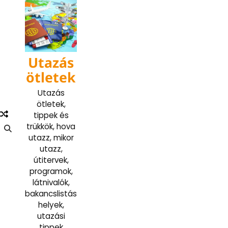
Skip
to
content
Utazás
ötletek
Utazás
ötletek,
tippek és
trükkök, hova
utazz, mikor
utazz,
útitervek,
programok,
látnivalók,
bakancslistás
helyek,
utazási
tippek