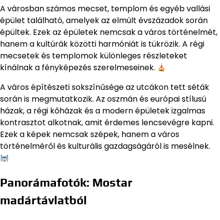
A városban számos mecset, templom és egyéb vallási
épület található, amelyek az elmúlt évszázadok során
épültek. Ezek az épületek nemcsak a város történelmét,
hanem a kultúrák közötti harmóniát is tükrözik. A régi
mecsetek és templomok különleges részleteket
kínálnak a fényképezés szerelmeseinek.
A város építészeti sokszínűsége az utcákon tett séták
során is megmutatkozik. Az oszmán és európai stílusú
házak, a régi kőházak és a modern épületek izgalmas
kontrasztot alkotnak, amit érdemes lencsevégre kapni.
Ezek a képek nemcsak szépek, hanem a város
történelméről és kulturális gazdagságáról is mesélnek.
Panorámafotók: Mostar
madártávlatból