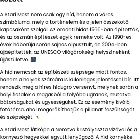
A Stari Most nem csak egy híd, hanem a város
szimbóluma, mely a történelem és a jelen összekötő
kapcsaként szolgál. Az eredeti hidat 1566-ban építették,
és az oszmán építészet egyik remeke volt. Az 1990-es
évek háborúja során sajnos elpusztult, de 2004-ben
újjáépítették, az UNESCO világörökségi helyszíneként
újjászületve.
A híd nemcsak az építészeti szépsége miatt fontos,
hanem a helyiek számára is különleges jelentéssel bír. Itt
rendezik meg a híres hídugró versenyt, melynek során a
helyi fiatalok a magasból a folyóba ugranak, mutatva
bátorságukat és ügyességüket. Ez az esemény kiváló
fotótéma, ahol megörökíthetjük a pillanat feszültségét
és szépségét.
A Stari Most látképe a Neretva kristálytiszta vizével és a
környező hegyekkel együtt lenyűgöző. A híd környéke