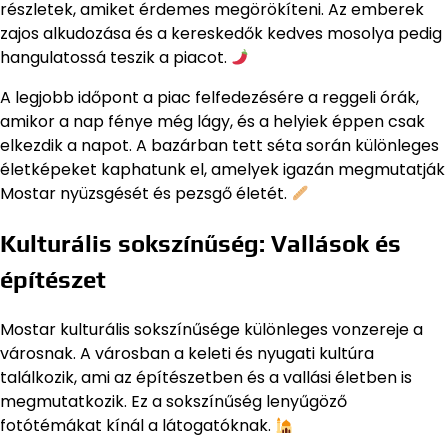
részletek, amiket érdemes megörökíteni. Az emberek
zajos alkudozása és a kereskedők kedves mosolya pedig
hangulatossá teszik a piacot.
A legjobb időpont a piac felfedezésére a reggeli órák,
amikor a nap fénye még lágy, és a helyiek éppen csak
elkezdik a napot. A bazárban tett séta során különleges
életképeket kaphatunk el, amelyek igazán megmutatják
Mostar nyüzsgését és pezsgő életét.
Kulturális sokszínűség: Vallások és
építészet
Mostar kulturális sokszínűsége különleges vonzereje a
városnak. A városban a keleti és nyugati kultúra
találkozik, ami az építészetben és a vallási életben is
megmutatkozik. Ez a sokszínűség lenyűgöző
fotótémákat kínál a látogatóknak.