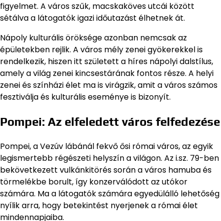
figyelmet. A város szűk, macskaköves utcái között
sétálva a látogatók igazi időutazást élhetnek át.
Nápoly kulturális öröksége azonban nemcsak az
épületekben rejlik. A város mély zenei gyökerekkel is
rendelkezik, hiszen itt született a híres nápolyi dalstílus,
amely a világ zenei kincsestárának fontos része. A helyi
zenei és színházi élet ma is virágzik, amit a város számos
fesztiválja és kulturális eseménye is bizonyít.
Pompei: Az elfeledett város felfedezése
Pompei, a Vezúv lábánál fekvő ősi római város, az egyik
legismertebb régészeti helyszín a világon. Az i.sz. 79-ben
bekövetkezett vulkánkitörés során a város hamuba és
törmelékbe borult, így konzerválódott az utókor
számára. Ma a látogatók számára egyedülálló lehetőség
nyílik arra, hogy betekintést nyerjenek a római élet
mindennapjaiba.