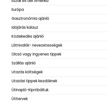
Észak és dél Amerika
Európa
Gasztronómia ajánló
Időjárás kalauz
Közlekedés ajánló
Látnivalók- nevezetességek
Olcsó vagy ingyenes tippek
Szállás ajánló
Utazás költségek
Utazási tippek kezdőknek
Útinapló-Kipróbáltuk
Útitervek