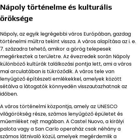
Nápoly történelme és kulturális
öröksége
Nápoly, az egyik legrégebbi város Európában, gazdag
történelmi múltra tekint vissza. A város alapítása az i. e.
7. századra tehető, amikor a görög telepesek
megérkeztek a területre. Az évezredek során Nápoly
különböző kultúrák találkozási pontja lett, ami a város
mai arculatában is tükröződik. A város tele van
lenyűgöző építészeti emlékekkel, amelyek között
sétálva a látogatók könnyedén visszautazhatnak az
időben.
A város történelmi központja, amely az UNESCO
világörökség része, számos lenyűgöző épületet és
műemléket rejt magában. A Castel Nuovo, a királyi
palota vagy a San Carlo operaház csak néhány a
számos látnivaló közül, amelyek megérdemlik a