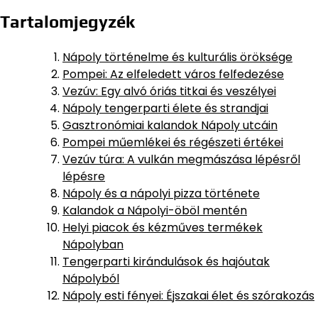
Tartalomjegyzék
Nápoly történelme és kulturális öröksége
Pompei: Az elfeledett város felfedezése
Vezúv: Egy alvó óriás titkai és veszélyei
Nápoly tengerparti élete és strandjai
Gasztronómiai kalandok Nápoly utcáin
Pompei műemlékei és régészeti értékei
Vezúv túra: A vulkán megmászása lépésről
lépésre
Nápoly és a nápolyi pizza története
Kalandok a Nápolyi-öböl mentén
Helyi piacok és kézműves termékek
Nápolyban
Tengerparti kirándulások és hajóutak
Nápolyból
Nápoly esti fényei: Éjszakai élet és szórakozás