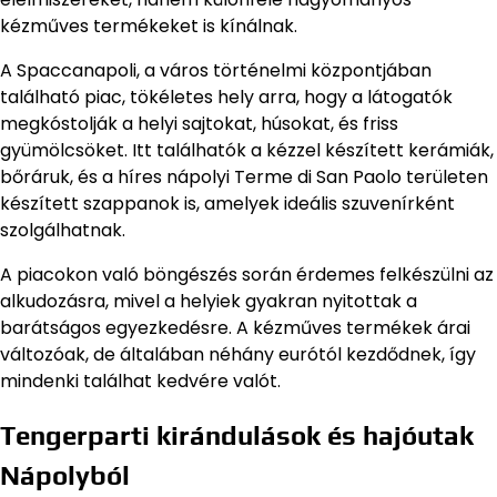
kézműves termékeket is kínálnak.
A Spaccanapoli, a város történelmi központjában
található piac, tökéletes hely arra, hogy a látogatók
megkóstolják a helyi sajtokat, húsokat, és friss
gyümölcsöket. Itt találhatók a kézzel készített kerámiák,
bőráruk, és a híres nápolyi Terme di San Paolo területen
készített szappanok is, amelyek ideális szuvenírként
szolgálhatnak.
A piacokon való böngészés során érdemes felkészülni az
alkudozásra, mivel a helyiek gyakran nyitottak a
barátságos egyezkedésre. A kézműves termékek árai
változóak, de általában néhány eurótól kezdődnek, így
mindenki találhat kedvére valót.
Tengerparti kirándulások és hajóutak
Nápolyból