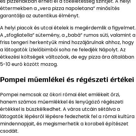
és pizzériákban érheti el a tökéletesség szintjét. A helyi
éttermekben a „vera pizza napoletana” minősítés
garantálja az autentikus élményt.
A helyi piacok és utcai ételek is megérdemlik a figyelmet.
A „sfogliatella” sütemény, a „babà” rumos süti, valamint a
friss tengeri herkentyűk mind hozzájárulnak ahhoz, hogy
a látogatók ízlelőbimbói soha ne feledjék Nápolyt. Az
étkezési költségek változóak, de egy pizza ára általában
5-10 euró között mozog.
Pompei műemlékei és régészeti értékei
Pompei nemcsak az ókori római élet emlékeit őrzi,
hanem számos műemlékkel és lenyűgöző régészeti
értékkel is büszkélkedhet. A város utcáin sétálva a
látogatók lépésről lépésre fedezhetik fel a római kultúra
mindennapjait, és megismerhetik a korabeli építészet
csodáit.