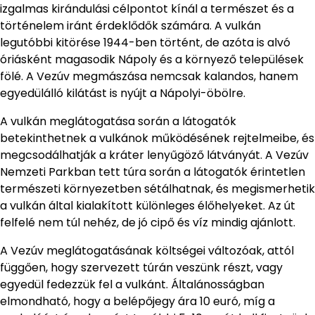
izgalmas kirándulási célpontot kínál a természet és a
történelem iránt érdeklődők számára. A vulkán
legutóbbi kitörése 1944-ben történt, de azóta is alvó
óriásként magasodik Nápoly és a környező települések
fölé. A Vezúv megmászása nemcsak kalandos, hanem
egyedülálló kilátást is nyújt a Nápolyi-öbölre.
A vulkán meglátogatása során a látogatók
betekinthetnek a vulkánok működésének rejtelmeibe, és
megcsodálhatják a kráter lenyűgöző látványát. A Vezúv
Nemzeti Parkban tett túra során a látogatók érintetlen
természeti környezetben sétálhatnak, és megismerhetik
a vulkán által kialakított különleges élőhelyeket. Az út
felfelé nem túl nehéz, de jó cipő és víz mindig ajánlott.
A Vezúv meglátogatásának költségei változóak, attól
függően, hogy szervezett túrán veszünk részt, vagy
egyedül fedezzük fel a vulkánt. Általánosságban
elmondható, hogy a belépőjegy ára 10 euró, míg a