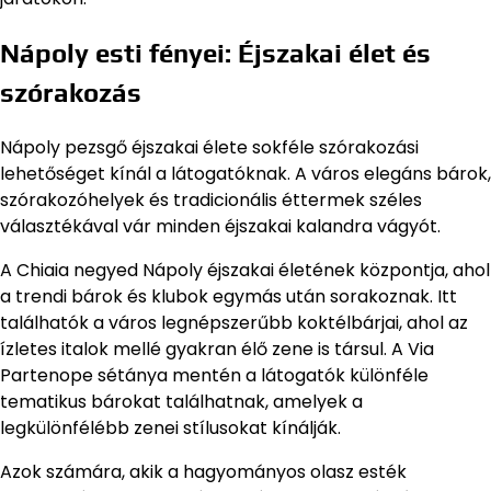
Nápoly esti fényei: Éjszakai élet és
szórakozás
Nápoly pezsgő éjszakai élete sokféle szórakozási
lehetőséget kínál a látogatóknak. A város elegáns bárok,
szórakozóhelyek és tradicionális éttermek széles
választékával vár minden éjszakai kalandra vágyót.
A Chiaia negyed Nápoly éjszakai életének központja, ahol
a trendi bárok és klubok egymás után sorakoznak. Itt
találhatók a város legnépszerűbb koktélbárjai, ahol az
ízletes italok mellé gyakran élő zene is társul. A Via
Partenope sétánya mentén a látogatók különféle
tematikus bárokat találhatnak, amelyek a
legkülönfélébb zenei stílusokat kínálják.
Azok számára, akik a hagyományos olasz esték