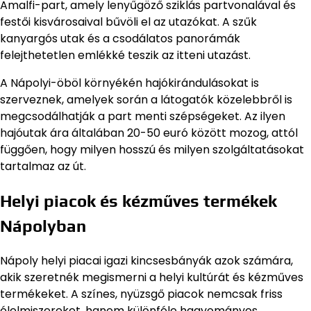
Amalfi-part, amely lenyűgöző sziklás partvonalával és
festői kisvárosaival bűvöli el az utazókat. A szűk
kanyargós utak és a csodálatos panorámák
felejthetetlen emlékké teszik az itteni utazást.
A Nápolyi-öböl környékén hajókirándulásokat is
szerveznek, amelyek során a látogatók közelebbről is
megcsodálhatják a part menti szépségeket. Az ilyen
hajóutak ára általában 20-50 euró között mozog, attól
függően, hogy milyen hosszú és milyen szolgáltatásokat
tartalmaz az út.
Helyi piacok és kézműves termékek
Nápolyban
Nápoly helyi piacai igazi kincsesbányák azok számára,
akik szeretnék megismerni a helyi kultúrát és kézműves
termékeket. A színes, nyüzsgő piacok nemcsak friss
élelmiszereket, hanem különféle hagyományos