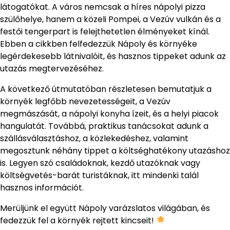
látogatókat. A város nemcsak a híres nápolyi pizza
szülőhelye, hanem a közeli Pompei, a Vezúv vulkán és a
festői tengerpart is felejthetetlen élményeket kínál.
Ebben a cikkben felfedezzük Nápoly és környéke
legérdekesebb látnivalóit, és hasznos tippeket adunk az
utazás megtervezéséhez.
A következő útmutatóban részletesen bemutatjuk a
környék legfőbb nevezetességeit, a Vezúv
megmászását, a nápolyi konyha ízeit, és a helyi piacok
hangulatát. Továbbá, praktikus tanácsokat adunk a
szállásválasztáshoz, a közlekedéshez, valamint
megosztunk néhány tippet a költséghatékony utazáshoz
is. Legyen szó családoknak, kezdő utazóknak vagy
költségvetés-barát turistáknak, itt mindenki talál
hasznos információt.
Merüljünk el együtt Nápoly varázslatos világában, és
fedezzük fel a környék rejtett kincseit!