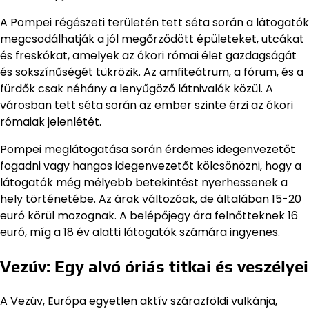
A Pompei régészeti területén tett séta során a látogatók
megcsodálhatják a jól megőrződött épületeket, utcákat
és freskókat, amelyek az ókori római élet gazdagságát
és sokszínűségét tükrözik. Az amfiteátrum, a fórum, és a
fürdők csak néhány a lenyűgöző látnivalók közül. A
városban tett séta során az ember szinte érzi az ókori
rómaiak jelenlétét.
Pompei meglátogatása során érdemes idegenvezetőt
fogadni vagy hangos idegenvezetőt kölcsönözni, hogy a
látogatók még mélyebb betekintést nyerhessenek a
hely történetébe. Az árak változóak, de általában 15-20
euró körül mozognak. A belépőjegy ára felnőtteknek 16
euró, míg a 18 év alatti látogatók számára ingyenes.
Vezúv: Egy alvó óriás titkai és veszélyei
A Vezúv, Európa egyetlen aktív szárazföldi vulkánja,