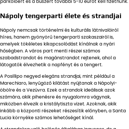
parkolóért és a buszért további 5-10 eurót kell fizetnünk.
Nápoly tengerparti élete és strandjai
Nápoly nemcsak történelmi és kulturális látnivalóiról
híres, hanem gyönyörű tengerparti szakaszairól is,
amelyek tökéletes kikapcsolódást kínálnak a nyári
hőségben. A város part menti részei számos
szabadstrandot és magánstrandot rejtenek, ahol a
látogatók élvezhetik a napfényt és a tengert.
A Posillipo negyed elegáns strandjai, mint például a
Marechiaro, lenyűgöző kilátást nyújtanak a Nápolyi-
öbölre és a Vezúvra. Ezek a strandok ideálisak azok
számára, akik pihenésre és nyugalomra vágynak,
miközben élvezik a kristálytiszta vizet. Azoknak, akik
inkább a központi részeket részesítik előnyben, a Santa
Lucia környéke számos lehetőséget kínál.