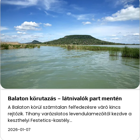
Balaton körutazás – látnivalók part mentén
A Balaton körül számtalan felfedezésre váró kincs
rejtőzik. Tihany varázslatos levendulamezőitől kezdve a
keszthelyi Festetics-kastély…
2026-01-07