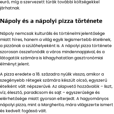
euró, míg a szervezett túrák további költségekkel
járhatnak.
Nápoly és a nápolyi pizza története
Nápoly nemcsak kulturális és történelmi jelentősége
miatt híres, hanem a világ egyik legismertebb ételének,
a pizzának a szülőhelyeként is. A nápolyi pizza története
szorosan összefonódik a város mindennapjaival, és a
látogatók számára is kihagyhatatlan gasztronómiai
élményt jelent.
A pizza eredete a 18. századra nyúlik vissza, amikor a
szegényebb rétegek számára készült olcsó, egyszerű
ételként vált népszerűvé. Az alapvető hozzávalók – liszt,
víz, élesztő, paradicsom és sajt – egyszerűsége és
elérhetősége miatt gyorsan elterjedt. A hagyományos
nápolyi pizza, mint a Margherita, mára világszerte ismert
és kedvelt fogássá vált.