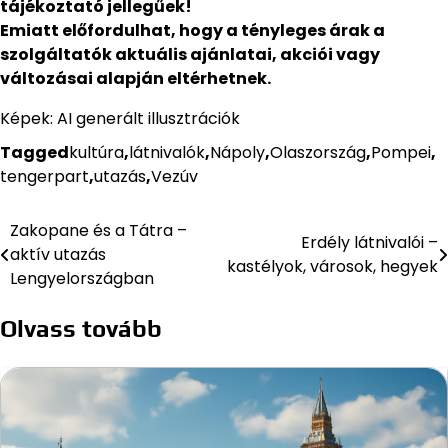
tájékoztató jellegűek!
Emiatt előfordulhat, hogy a tényleges árak a
szolgáltatók aktuális ajánlatai, akciói vagy
változásai alapján eltérhetnek.
Képek: AI generált illusztrációk
Tagged
kultúra
,
látnivalók
,
Nápoly
,
Olaszország
,
Pompei
,
tengerpart
,
utazás
,
Vezúv
Zakopane és a Tátra –
Bejegyzés
Erdély látnivalói –
aktív utazás
kastélyok, városok, hegyek
navigáció
Lengyelországban
Olvass tovább