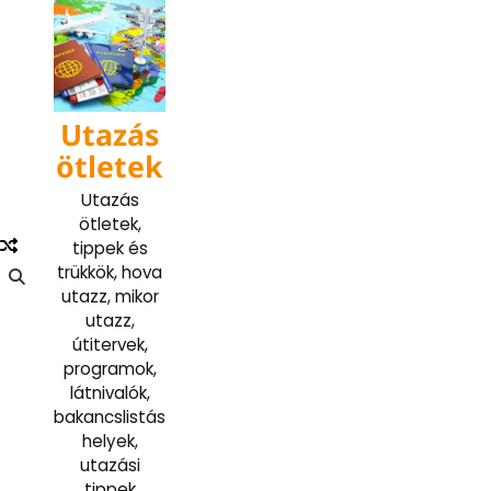
Skip
to
content
Utazás
ötletek
Utazás
ötletek,
tippek és
trükkök, hova
utazz, mikor
utazz,
útitervek,
programok,
látnivalók,
bakancslistás
helyek,
utazási
tippek