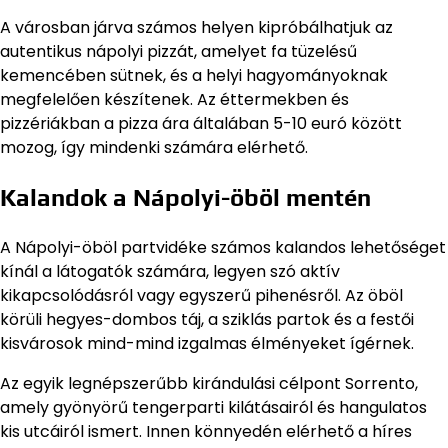
A városban járva számos helyen kipróbálhatjuk az
autentikus nápolyi pizzát, amelyet fa tüzelésű
kemencében sütnek, és a helyi hagyományoknak
megfelelően készítenek. Az éttermekben és
pizzériákban a pizza ára általában 5-10 euró között
mozog, így mindenki számára elérhető.
Kalandok a Nápolyi-öböl mentén
A Nápolyi-öböl partvidéke számos kalandos lehetőséget
kínál a látogatók számára, legyen szó aktív
kikapcsolódásról vagy egyszerű pihenésről. Az öböl
körüli hegyes-dombos táj, a sziklás partok és a festői
kisvárosok mind-mind izgalmas élményeket ígérnek.
Az egyik legnépszerűbb kirándulási célpont Sorrento,
amely gyönyörű tengerparti kilátásairól és hangulatos
kis utcáiról ismert. Innen könnyedén elérhető a híres