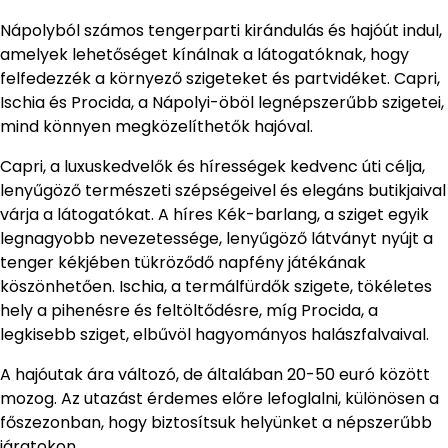
Nápolyból számos tengerparti kirándulás és hajóút indul,
amelyek lehetőséget kínálnak a látogatóknak, hogy
felfedezzék a környező szigeteket és partvidéket. Capri,
Ischia és Procida, a Nápolyi-öböl legnépszerűbb szigetei,
mind könnyen megközelíthetők hajóval.
Capri, a luxuskedvelők és hírességek kedvenc úti célja,
lenyűgöző természeti szépségeivel és elegáns butikjaival
várja a látogatókat. A híres Kék-barlang, a sziget egyik
legnagyobb nevezetessége, lenyűgöző látványt nyújt a
tenger kékjében tükröződő napfény játékának
köszönhetően. Ischia, a termálfürdők szigete, tökéletes
hely a pihenésre és feltöltődésre, míg Procida, a
legkisebb sziget, elbűvöl hagyományos halászfalvaival.
A hajóutak ára változó, de általában 20-50 euró között
mozog. Az utazást érdemes előre lefoglalni, különösen a
főszezonban, hogy biztosítsuk helyünket a népszerűbb
járatokon.