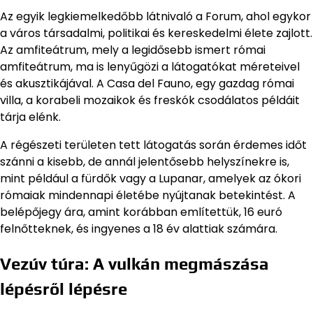
Az egyik legkiemelkedőbb látnivaló a Forum, ahol egykor
a város társadalmi, politikai és kereskedelmi élete zajlott.
Az amfiteátrum, mely a legidősebb ismert római
amfiteátrum, ma is lenyűgözi a látogatókat méreteivel
és akusztikájával. A Casa del Fauno, egy gazdag római
villa, a korabeli mozaikok és freskók csodálatos példáit
tárja elénk.
A régészeti területen tett látogatás során érdemes időt
szánni a kisebb, de annál jelentősebb helyszínekre is,
mint például a fürdők vagy a Lupanar, amelyek az ókori
rómaiak mindennapi életébe nyújtanak betekintést. A
belépőjegy ára, amint korábban említettük, 16 euró
felnőtteknek, és ingyenes a 18 év alattiak számára.
Vezúv túra: A vulkán megmászása
lépésről lépésre