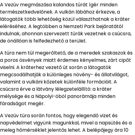
A Vezúv megmászása kalandos túrát ígér minden
természetkedvelőnek. A vulkán lábához érkezve, a
látogatók több lehetőség közül választhatnak a kráter
eléréséhez. A legtöbben a Nemzeti Park bejáratától
indulnak, ahonnan szervezett túrák vezetnek a csúcsra,
de önállóan is felfedezhető a terület.
A túra nem túl megerőltető, de a meredek szakaszok és
a poros ösvények miatt érdemes kényelmes, zárt cipőt
viselni. A kráterhez vezető út során a látogatók
megcsodálhatják a különleges növény- és állatvilágot,
valamint a vulkáni kőzetek különféle formációit. A
csúcsra érve a látvány lélegzetelállító: a kráter
mélysége és a Nápolyi-öböl panorámája minden
fáradságot megér.
A Vezúv túra során fontos, hogy elegendő vizet és
napvédelmet vigyünk magunkkal, mivel a napsütés és a
meleg hőmérséklet jelentős lehet. A belépőjegy ára 10