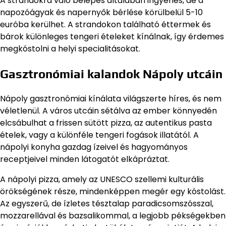
A strandokra való belépés általában ingyenes, de a
napozóágyak és napernyők bérlése körülbelül 5-10
euróba kerülhet. A strandokon található éttermek és
bárok különleges tengeri ételeket kínálnak, így érdemes
megkóstolni a helyi specialitásokat.
Gasztronómiai kalandok Nápoly utcáin
Nápoly gasztronómiai kínálata világszerte híres, és nem
véletlenül. A város utcáin sétálva az ember könnyedén
elcsábulhat a frissen sütött pizza, az autentikus pasta
ételek, vagy a különféle tengeri fogások illatától. A
nápolyi konyha gazdag ízeivel és hagyományos
receptjeivel minden látogatót elkápráztat.
A nápolyi pizza, amely az UNESCO szellemi kulturális
örökségének része, mindenképpen megér egy kóstolást.
Az egyszerű, de ízletes tésztalap paradicsomszósszal,
mozzarellával és bazsalikommal, a legjobb pékségekben