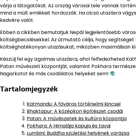
várja a látogatókat. Az ország városai tele vannak törté
mind a múlt emlékeit hordozzák. Ha olcsó utazásra vágysz,
kedvére valót.
Ebben a cikkben bemutatjuk Nepál legjelentősebb városait
költségbecslésekkel. Az útmutató célja, hogy segítsége
költséghatékonyan utazásukat, miközben maximálisan kih
Készülj fel egy izgalmas utazásra, ahol felfedezheted Ka
Patan művészeti központját, valamint Pokhara természeti 
Nagarkotot és más csodálatos helyeket sem!
Tartalomjegyzék
Katmandu: A főváros történelmi kincsei
Bhaktapur: A középkori építészet csodái
Patan: A művészetek és kultúra központja
Pokhara: A Himalája kapuja és tavai
Lumbini: Buddha születési helyének varázsa