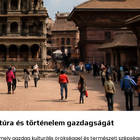
ultúra és történelem gazdagságát
amely gazdag kulturális örökséggel és természeti szépség