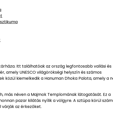
a
et
sztikuma
k
árháza. Itt találhatóak az ország legfontosabb vallási és
 tér, amely UNESCO világörökségi helyszín és számos
tek közül kiemelkedik a Hanuman Dhoka Palota, amely a n
h, más néven a Majmok Templomának látogatását. Ez a
honnan pazar kilátás nyílik a völgyre. A sztúpa körül szá
l várják az érkezőket.