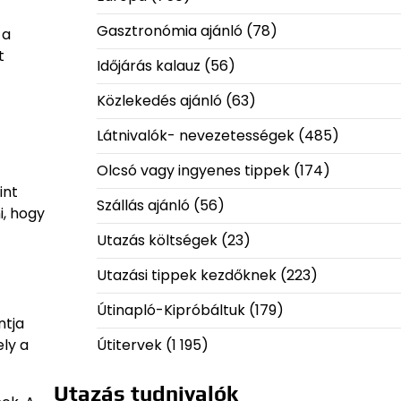
Gasztronómia ajánló
(78)
 a
t
Időjárás kalauz
(56)
Közlekedés ajánló
(63)
Látnivalók- nevezetességek
(485)
Olcsó vagy ingyenes tippek
(174)
int
Szállás ajánló
(56)
i, hogy
Utazás költségek
(23)
Utazási tippek kezdőknek
(223)
Útinapló-Kipróbáltuk
(179)
ntja
Útitervek
(1 195)
ly a
Utazás tudnivalók