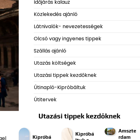
Időjárás kalauz
Közlekedés ajánló
Látnivalók- nevezetességek
Olcsó vagy ingyenes tippek
Szállás ajánló
Utazás költségek
Utazási tippek kezdőknek
Útinapló-Kipróbáltuk
Útitervek
Utazási tippek kezdőknek
Amszte
Kipróbá
Kipróbá
rdam
gel