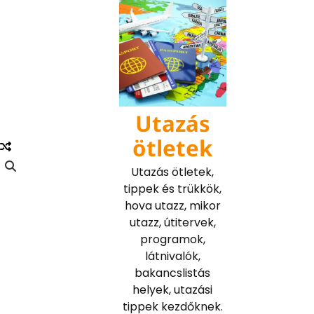
Skip
to
content
Utazás
ötletek
Utazás ötletek,
tippek és trükkök,
hova utazz, mikor
utazz, útitervek,
programok,
látnivalók,
bakancslistás
helyek, utazási
tippek kezdőknek.