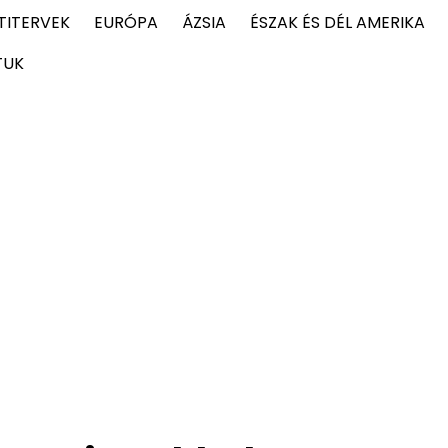
TITERVEK
EURÓPA
ÁZSIA
ÉSZAK ÉS DÉL AMERIKA
TUK