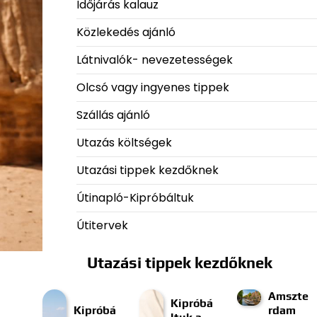
Időjárás kalauz
Közlekedés ajánló
Látnivalók- nevezetességek
Olcsó vagy ingyenes tippek
Szállás ajánló
Utazás költségek
Utazási tippek kezdőknek
Útinapló-Kipróbáltuk
Útitervek
Utazási tippek kezdőknek
Amszte
Kipróbá
Kipróbá
rdam