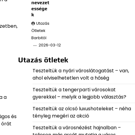
nevezet
essége
k
Utazás
ezetben,
Ötletek
Barbitól
2026-03-12
Utazás ötletek
Teszteltük a nyári városlátogatást – van,
ahol elviselhetetlen volt a hőség
Teszteltük a tengerparti városokat
gyerekkel – melyik a legjobb választás?
a a
Teszteltük az olcsó luxushoteleket – néha
tényleg megéri az akció
ágos és
 órát
Teszteltük a városnézést hajnalban –
teljesen más arcát mutatja a város