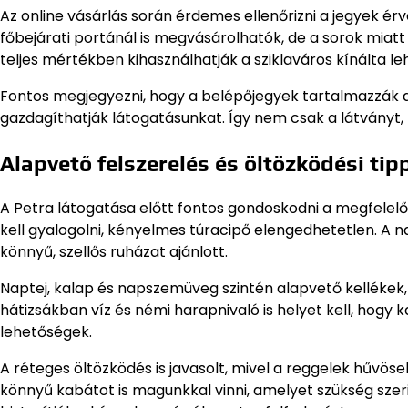
Az online vásárlás során érdemes ellenőrizni a jegyek érv
főbejárati portánál is megvásárolhatók, de a sorok miatt
teljes mértékben kihasználhatják a sziklaváros kínálta l
Fontos megjegyezni, hogy a belépőjegyek tartalmazzák a h
gazdagíthatják látogatásunkat. Így nem csak a látványt
Alapvető felszerelés és öltözködési tip
A Petra látogatása előtt fontos gondoskodni a megfelelő fe
kell gyalogolni, kényelmes túracipő elengedhetetlen. A
könnyű, szellős ruházat ajánlott.
Naptej, kalap és napszemüveg szintén alapvető kellékek
hátizsákban víz és némi harapnivaló is helyet kell, hogy k
lehetőségek.
A réteges öltözködés is javasolt, mivel a reggelek hűvö
könnyű kabátot is magunkkal vinni, amelyet szükség szer