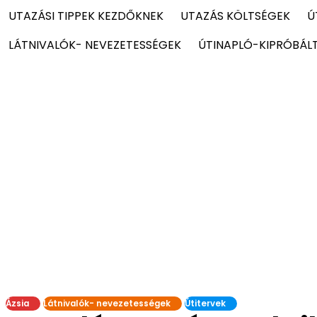
UTAZÁSI TIPPEK KEZDŐKNEK
UTAZÁS KÖLTSÉGEK
Ú
LÁTNIVALÓK- NEVEZETESSÉGEK
ÚTINAPLÓ-KIPRÓBÁL
Ázsia
Látnivalók- nevezetességek
Útitervek