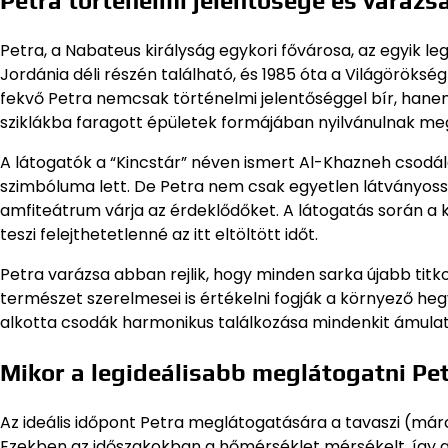
Petra történelmi jelentősége és varázs
Petra, a Nabateus királyság egykori fővárosa, az egyik le
Jordánia déli részén található, és 1985 óta a Világöröks
fekvő Petra nemcsak történelmi jelentőséggel bír, hanem
sziklákba faragott épületek formájában nyilvánulnak me
A látogatók a “Kincstár” néven ismert Al-Khazneh csodál
szimbóluma lett. De Petra nem csak egyetlen látványossá
amfiteátrum várja az érdeklődőket. A látogatás során a 
teszi felejthetetlenné az itt eltöltött időt.
Petra varázsa abban rejlik, hogy minden sarka újabb tit
természet szerelmesei is értékelni fogják a környező heg
alkotta csodák harmonikus találkozása mindenkit ámulat
Mikor a legideálisabb meglátogatni Pe
Az ideális időpont Petra meglátogatására a tavaszi (m
Ezekben az időszakokban a hőmérséklet mérsékelt, így a