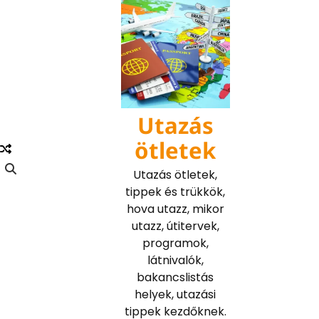
Skip
to
content
Utazás
ötletek
Utazás ötletek,
tippek és trükkök,
hova utazz, mikor
utazz, útitervek,
programok,
látnivalók,
bakancslistás
helyek, utazási
tippek kezdőknek.