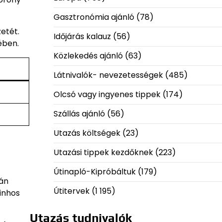
Gasztronómia ajánló
(78)
etét.
Időjárás kalauz
(56)
ében.
Közlekedés ajánló
(63)
Látnivalók- nevezetességek
(485)
Olcsó vagy ingyenes tippek
(174)
Szállás ajánló
(56)
Utazás költségek
(23)
Utazási tippek kezdőknek
(223)
Útinapló-Kipróbáltuk
(179)
eán
Útitervek
(1 195)
sinhos
Utazás tudnivalók