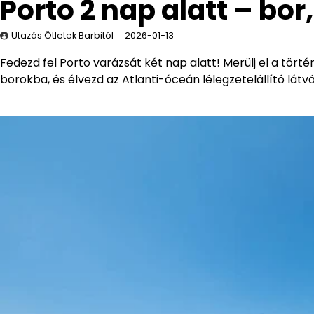
Porto 2 nap alatt – bor
Utazás Ötletek Barbitól
2026-01-13
Fedezd fel Porto varázsát két nap alatt! Merülj el a törté
borokba, és élvezd az Atlanti-óceán lélegzetelállító látv