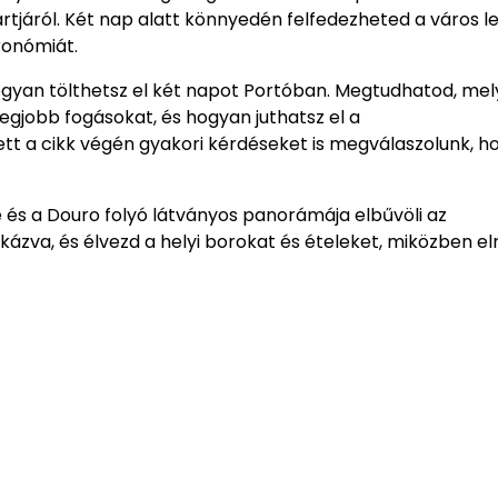
artjáról. Két nap alatt könnyedén felfedezheted a város 
tronómiát.
hogyan tölthetsz el két napot Portóban. Megtudhatod, mel
egjobb fogásokat, és hogyan juthatsz el a
tt a cikk végén gyakori kérdéseket is megválaszolunk, h
 és a Douro folyó látványos panorámája elbűvöli az
kázva, és élvezd a helyi borokat és ételeket, miközben e