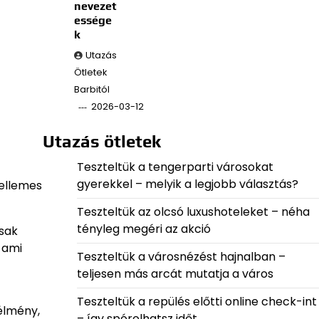
nevezet
essége
k
Utazás
Ötletek
Barbitól
2026-03-12
Utazás ötletek
Teszteltük a tengerparti városokat
gyerekkel – melyik a legjobb választás?
kellemes
Teszteltük az olcsó luxushoteleket – néha
tényleg megéri az akció
csak
 ami
Teszteltük a városnézést hajnalban –
teljesen más arcát mutatja a város
Teszteltük a repülés előtti online check-int
élmény,
– így spórolhatsz időt