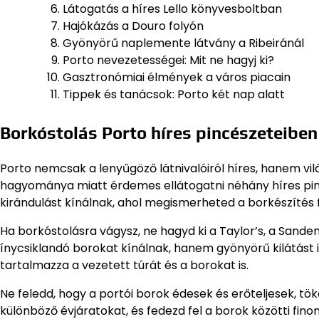
Látogatás a híres Lello könyvesboltban
Hajókázás a Douro folyón
Gyönyörű naplemente látvány a Ribeiránál
Porto nevezetességei: Mit ne hagyj ki?
Gasztronómiai élmények a város piacain
Tippek és tanácsok: Porto két nap alatt
Borkóstolás Porto híres pincészeteiben
Porto nemcsak a lenyűgöző látnivalóiról híres, hanem világ
hagyománya miatt érdemes ellátogatni néhány híres pin
kirándulást kínálnak, ahol megismerheted a borkészítés 
Ha borkóstolásra vágysz, ne hagyd ki a Taylor’s, a San
ínycsiklandó borokat kínálnak, hanem gyönyörű kilátást i
tartalmazza a vezetett túrát és a borokat is.
Ne feledd, hogy a portói borok édesek és erőteljesek, tö
különböző évjáratokat, és fedezd fel a borok közötti fi