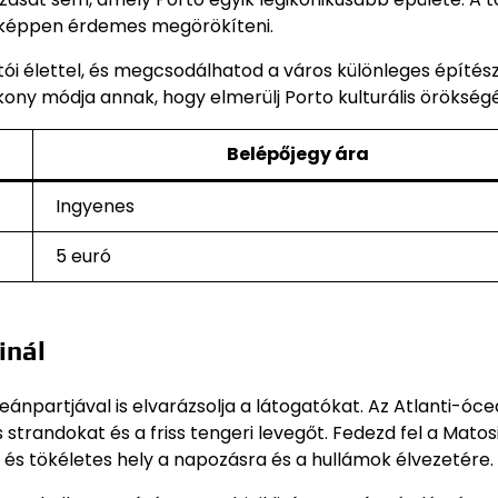
enképpen érdemes megörökíteni.
tói élettel, és megcsodálhatod a város különleges építész
ony módja annak, hogy elmerülj Porto kulturális örökség
Belépőjegy ára
Ingyenes
5 euró
inál
ánpartjával is elvarázsolja a látogatókat. Az Atlanti-óc
strandokat és a friss tengeri levegőt. Fedezd fel a Mato
 és tökéletes hely a napozásra és a hullámok élvezetére.