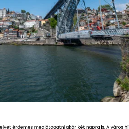
lyet érdemes meglátogatni akár két napra is. A város hí