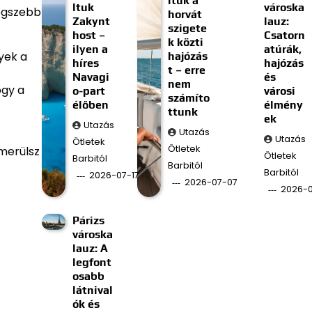
ltuk a
ltuk
városka
legszebb
horvát
Zakynt
lauz:
szigete
host –
Csatorn
k közti
ilyen a
atúrák,
yek a
hajózás
híres
hajózás
t – erre
Navagi
és
nem
ogy a
o-part
városi
számíto
élőben
élmény
ttunk
ek
Utazás
Utazás
Utazás
Ötletek
Ötletek
lmerülsz
Ötletek
Barbitól
Barbitól
Barbitól
2026-07-17
2026-07-07
2026-
Párizs
városka
lauz: A
legfont
osabb
látnival
ók és