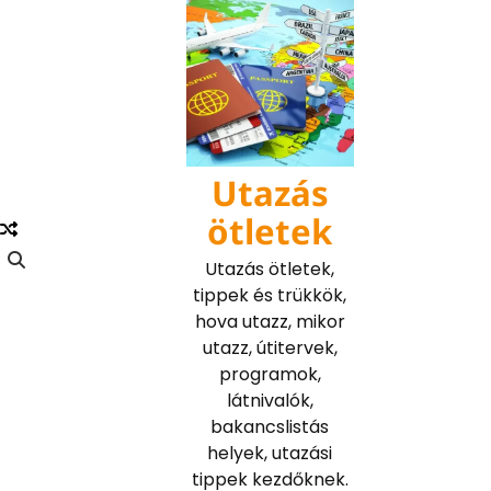
Skip
to
content
Utazás
ötletek
Utazás ötletek,
tippek és trükkök,
hova utazz, mikor
utazz, útitervek,
programok,
látnivalók,
bakancslistás
helyek, utazási
tippek kezdőknek.