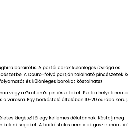
hírű borairól is. A portói borok különleges ízvilága és
cészetbe. A Douro-folyó partján található pincészetek 
folyamatát és különleges borokat kóstolhatsz.
deman vagy a Graham’s pincészeteket. Ezek a helyek nem
s a városra. Egy borkóstoló általában 10-20 euróba kerül,
kéletes kiegészítői egy kellemes délutánnak. Kóstolj meg
nom különbségeket. A borkóstolás nemcsak gasztronómiai 