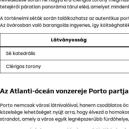
tetejéről páratlan panoráma tárul eléd, amelyet mind
A történelmi séták során találkozhatsz az autentikus por
Az óvárosban való barangolás ingyenes, így költséghaték
Látványosság
Sé katedrális
Clérigos torony
Az Atlanti-óceán vonzereje Porto partja
Porto nemcsak városi látnivalóival, hanem csodálatos óce
közelsége lehetőséget nyújt arra, hogy élvezd a homokos 
strandot, amely a város egyik legnépszerűbb fürdőhelye,