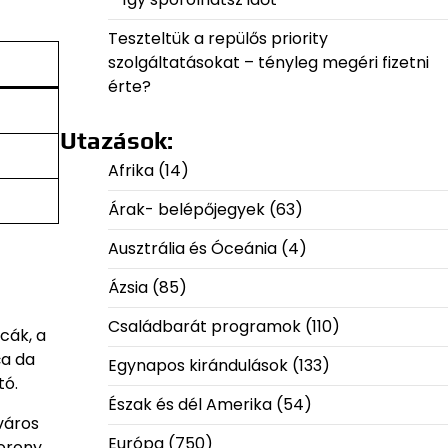
Teszteltük a repülős priority
szolgáltatásokat – tényleg megéri fizetni
érte?
Utazások:
Afrika
(14)
Árak- belépőjegyek
(63)
Ausztrália és Óceánia
(4)
Ázsia
(85)
Családbarát programok
(110)
cák, a
ça da
Egynapos kirándulások
(133)
tó.
Észak és dél Amerika
(54)
város
Európa
(750)
torony