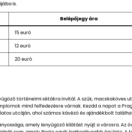
jába is.
Belépőjegy ára
15 euró
12 euró
20 euró
űgöző történelmi sétákra invitál. A szűk, macskaköves ut
emplomok mind felfedezésre várnak. Kezdd a napot a Pra
ulatos utcáján, ahol számos kávézó és ajándékbolt találha
ányossága, amely lenyűgöző kilátást nyújt a városra. Az ó
zását sem, amely Porto egyik legikonikusabb épülete. A 