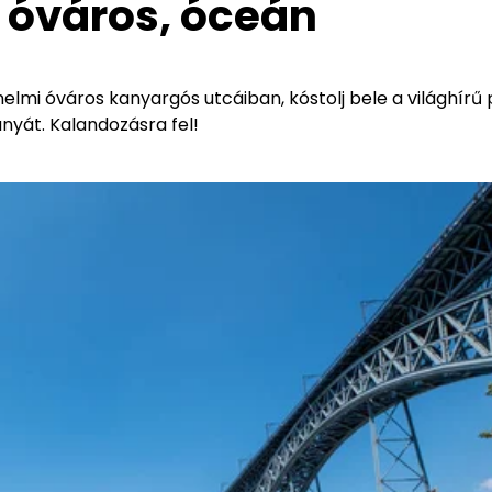
, óváros, óceán
nelmi óváros kanyargós utcáiban, kóstolj bele a világhírű 
ányát. Kalandozásra fel!