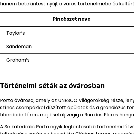
hanem betekintést nyújt a város történelmébe és kultúrá
Pincészet neve
Taylor’s
Sandeman
Graham’s
Történelmi séták az óvárosban
Porto óvárosa, amely az UNESCO Világörökség része, leny
színes csempékkel díszített épületek és a grandiózus t
Liberdade téren, majd sétálj végig a Rua das Flores hang
A Sé katedrális Porto egyik legfontosabb történelmi látv
felfedezése során ne hagyd ki a Clérigos torony megmás