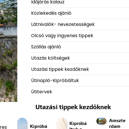
Időjárás kalauz
Közlekedés ajánló
Látnivalók- nevezetességek
Olcsó vagy ingyenes tippek
Szállás ajánló
Utazás költségek
Utazási tippek kezdőknek
Útinapló-Kipróbáltuk
Útitervek
Utazási tippek kezdőknek
Amszte
Kipróbá
Kipróbá
rdam
res