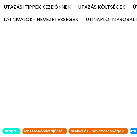
UTAZÁSI TIPPEK KEZDŐKNEK
UTAZÁS KÖLTSÉGEK
Ú
LÁTNIVALÓK- NEVEZETESSÉGEK
ÚTINAPLÓ-KIPRÓBÁL
Európa
Gasztronómia ajánló
Látnivalók- nevezetességek
Úti