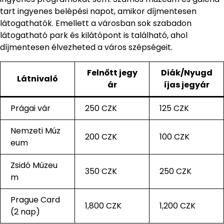
tart ingyenes belépési napot, amikor díjmentesen
látogathatók. Emellett a városban sok szabadon
látogatható park és kilátópont is található, ahol
díjmentesen élvezheted a város szépségeit.
Felnőtt jegy
Diák/Nyugd
Látnivaló
ár
íjas jegyár
Prágai vár
250 CZK
125 CZK
Nemzeti Múz
200 CZK
100 CZK
eum
Zsidó Múzeu
350 CZK
250 CZK
m
Prague Card
1,800 CZK
1,200 CZK
(2 nap)