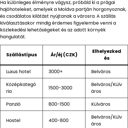
Ha különleges élményre vágysz, próbáld ki a prágai
hajóhoteleket, amelyek a Moldva partján horgonyoznak,
és csodálatos kilátást nyújtanak a városra. A szállás
kiválasztásakor mindig érdemes figyelembe venni a
közlekedési lehetőségeket és az adott környék
hangulatát.
Elhelyezked
Szállástípus
Ár/éj (CZK)
és
Luxus hotel
3000+
Belváros
Középkategó
Belváros/Külv
1500-3000
ria
áros
Panzió
800-1500
Külváros
Belváros/Külv
Hostel
400-800
áros