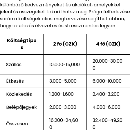
különböző kedvezményeket és akciókat, amelyekkel
jelentős összegeket takaríthatsz meg. Prága felfedezése
során a költségek okos megtervezése segíthet abban,
hogy az utazás élvezetes és stresszmentes legyen.
Költségtípu
2 fő (CZK)
4 fő (CZK)
s
20,000-30,00
Szállás
10,000-15,000
0
Étkezés
3,000-5,000
6,000-10,000
Közlekedés
1,200-1,600
2,400-3,200
Belépőjegyek
2,000-3,000
4,000-6,000
16,200-24,60
32,400-49,20
Összesen
0
0