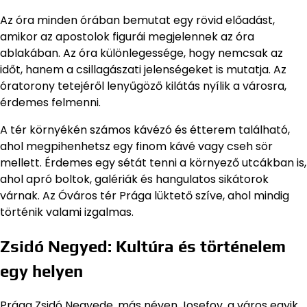
Az óra minden órában bemutat egy rövid előadást,
amikor az apostolok figurái megjelennek az óra
ablakában. Az óra különlegessége, hogy nemcsak az
időt, hanem a csillagászati jelenségeket is mutatja. Az
óratorony tetejéről lenyűgöző kilátás nyílik a városra,
érdemes felmenni.
A tér környékén számos kávézó és étterem található,
ahol megpihenhetsz egy finom kávé vagy cseh sör
mellett. Érdemes egy sétát tenni a környező utcákban is,
ahol apró boltok, galériák és hangulatos sikátorok
várnak. Az Óváros tér Prága lüktető szíve, ahol mindig
történik valami izgalmas.
Zsidó Negyed: Kultúra és történelem
egy helyen
Prága Zsidó Negyede, más néven Josefov, a város egyik