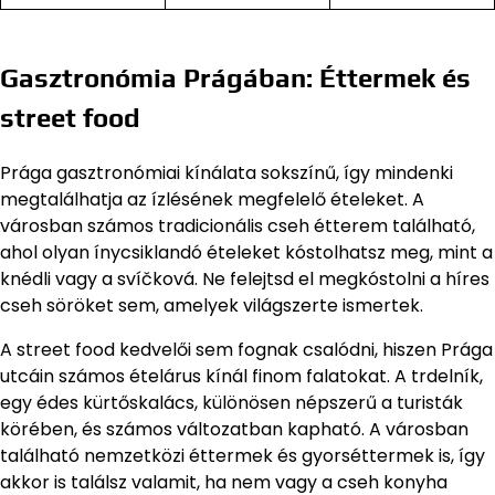
Gasztronómia Prágában: Éttermek és
street food
Prága gasztronómiai kínálata sokszínű, így mindenki
megtalálhatja az ízlésének megfelelő ételeket. A
városban számos tradicionális cseh étterem található,
ahol olyan ínycsiklandó ételeket kóstolhatsz meg, mint a
knédli vagy a svíčková. Ne felejtsd el megkóstolni a híres
cseh söröket sem, amelyek világszerte ismertek.
A street food kedvelői sem fognak csalódni, hiszen Prága
utcáin számos ételárus kínál finom falatokat. A trdelník,
egy édes kürtőskalács, különösen népszerű a turisták
körében, és számos változatban kapható. A városban
található nemzetközi éttermek és gyorséttermek is, így
akkor is találsz valamit, ha nem vagy a cseh konyha