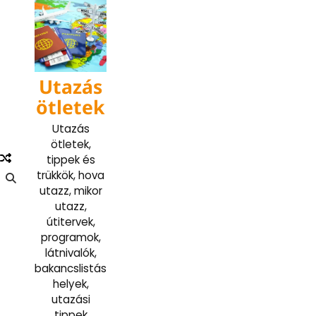
Skip
to
content
Utazás
ötletek
Utazás
ötletek,
tippek és
trükkök, hova
utazz, mikor
utazz,
útitervek,
programok,
látnivalók,
bakancslistás
helyek,
utazási
tippek