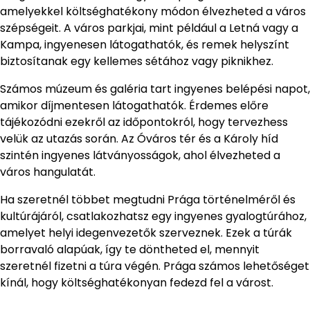
amelyekkel költséghatékony módon élvezheted a város
szépségeit. A város parkjai, mint például a Letná vagy a
Kampa, ingyenesen látogathatók, és remek helyszínt
biztosítanak egy kellemes sétához vagy piknikhez.
Számos múzeum és galéria tart ingyenes belépési napot,
amikor díjmentesen látogathatók. Érdemes előre
tájékozódni ezekről az időpontokról, hogy tervezhess
velük az utazás során. Az Óváros tér és a Károly híd
szintén ingyenes látványosságok, ahol élvezheted a
város hangulatát.
Ha szeretnél többet megtudni Prága történelméről és
kultúrájáról, csatlakozhatsz egy ingyenes gyalogtúrához,
amelyet helyi idegenvezetők szerveznek. Ezek a túrák
borravaló alapúak, így te döntheted el, mennyit
szeretnél fizetni a túra végén. Prága számos lehetőséget
kínál, hogy költséghatékonyan fedezd fel a várost.