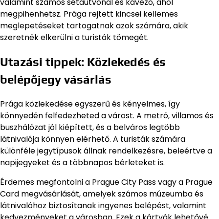
valamint számos sétaútvonal és kávézó, ahol
megpihenhetsz. Prága rejtett kincsei kellemes
meglepetéseket tartogatnak azok számára, akik
szeretnék elkerülni a turisták tömegét.
Utazási tippek: Közlekedés és
belépőjegy vásárlás
Prága közlekedése egyszerű és kényelmes, így
könnyedén felfedezheted a várost. A metró, villamos és
buszhálózat jól kiépített, és a belváros legtöbb
látnivalója könnyen elérhető. A turisták számára
különféle jegytípusok állnak rendelkezésre, beleértve a
napijegyeket és a többnapos bérleteket is.
Érdemes megfontolni a Prague City Pass vagy a Prague
Card megvásárlását, amelyek számos múzeumba és
látnivalóhoz biztosítanak ingyenes belépést, valamint
kedvezményeket a városban. Ezek a kártyák lehetővé