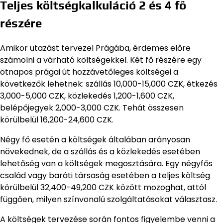
Teljes költségkalkuláció 2 és 4 fő
részére
Amikor utazást tervezel Prágába, érdemes előre
számolni a várható költségekkel. Két fő részére egy
ötnapos prágai út hozzávetőleges költségei a
következők lehetnek: szállás 10,000-15,000 CZK, étkezés
3,000-5,000 CZK, közlekedés 1,200-1,600 CZK,
belépőjegyek 2,000-3,000 CZK. Tehát összesen
körülbelül 16,200-24,600 CZK.
Négy fő esetén a költségek általában arányosan
növekednek, de a szállás és a közlekedés esetében
lehetőség van a költségek megosztására. Egy négyfős
család vagy baráti társaság esetében a teljes költség
körülbelül 32,400-49,200 CZK között mozoghat, attól
függően, milyen színvonalú szolgáltatásokat választasz.
A költségek tervezése során fontos figyelembe venni a