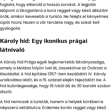
foglalni, hogy elkerüld a hosszú sorokat. A legjobb
időpont a látogatásra a kora reggeli vagy késő délutáni
órák, amikor kevesebb a turista. Ne felejts el kényelmes
cipőt hozni, hiszen a vár területe nagy, és sokat kell
gyalogolni.
Károly híd: Egy ikonikus prágai
látnivaló
A Károly híd Prága egyik legismertebb látványossága,
amely a Moldva folyón ível át, összekötve az Óvárost a
Kisoldallal. A híd építése 1357-ben kezdődött IV. Károly
uralkodása alatt, és a 15. század elején fejeződött be. A
híd különlegessége, hogy 16 ívből áll, és 30 barokk szobor
díszíti.
A híd nemcsak a turisták, hanem a helyiek körében is
népszerű sétálóutca. Érdemes korán reggel vagy késő