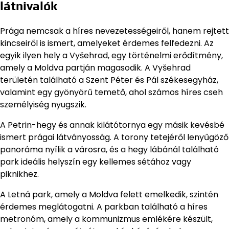
látnivalók
Prága nemcsak a híres nevezetességeiről, hanem rejtett
kincseiről is ismert, amelyeket érdemes felfedezni. Az
egyik ilyen hely a Vyšehrad, egy történelmi erődítmény,
amely a Moldva partján magasodik. A Vyšehrad
területén található a Szent Péter és Pál székesegyház,
valamint egy gyönyörű temető, ahol számos híres cseh
személyiség nyugszik.
A Petrin-hegy és annak kilátótornya egy másik kevésbé
ismert prágai látványosság. A torony tetejéről lenyűgöző
panoráma nyílik a városra, és a hegy lábánál található
park ideális helyszín egy kellemes sétához vagy
piknikhez.
A Letná park, amely a Moldva felett emelkedik, szintén
érdemes meglátogatni. A parkban található a híres
metronóm, amely a kommunizmus emlékére készült,