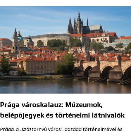
Prága városkalauz: Múzeumok,
belépőjegyek és történelmi látnivalók
Prága, a „száztornyú város”, gazdag történelmével és