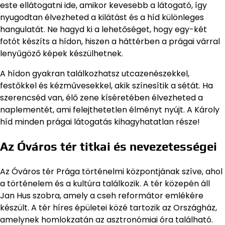
este ellátogatni ide, amikor kevesebb a látogató, így
nyugodtan élvezheted a kilátást és a híd különleges
hangulatát. Ne hagyd ki a lehetőséget, hogy egy-két
fotót készíts a hídon, hiszen a háttérben a prágai várral
lenyűgöző képek készülhetnek.
A hídon gyakran találkozhatsz utcazenészekkel,
festőkkel és kézművesekkel, akik színesítik a sétát. Ha
szerencséd van, élő zene kíséretében élvezheted a
naplementét, ami felejthetetlen élményt nyújt. A Károly
híd minden prágai látogatás kihagyhatatlan része!
Az Óváros tér titkai és nevezetességei
Az Óváros tér Prága történelmi központjának szíve, ahol
a történelem és a kultúra találkozik. A tér közepén áll
Jan Hus szobra, amely a cseh reformátor emlékére
készült. A tér híres épületei közé tartozik az Országház,
amelynek homlokzatán az asztronómiai óra található.