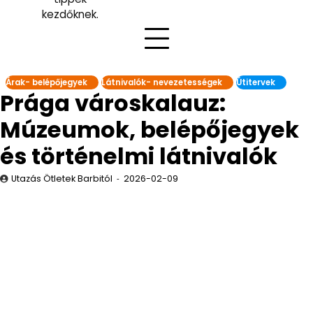
kezdőknek.
Árak- belépőjegyek
Látnivalók- nevezetességek
Útitervek
Prága városkalauz:
Múzeumok, belépőjegyek
és történelmi látnivalók
Utazás Ötletek Barbitól
2026-02-09