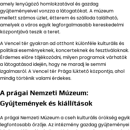
amely lenyűgöző homlokzatával és gazdag
gyűjteményeivel vonzza a látogatókat. A múzeum
mellett számos üzlet, étterem és szálloda található,
amelyek a város egyik legforgalmasabb kereskedelmi
központjává teszik a teret.
A Vencel tér gyakran ad otthont különféle kulturális és
politikai eseményeknek, koncerteknek és fesztiváloknak.
Érdemes előre tájékozódni, milyen programok várhatók
a látogatásod idején, hogy ne maradj le semmi
izgalmasról. A Vencel tér Prága lüktető központja, ahol
mindig történik valami érdekes.
A prágai Nemzeti Múzeum:
Gyűjtemények és kiállítások
A prágai Nemzeti Múzeum a cseh kulturális örökség egyik
legfontosabb őrzője. Az intézmény gazdag gyűjteményei