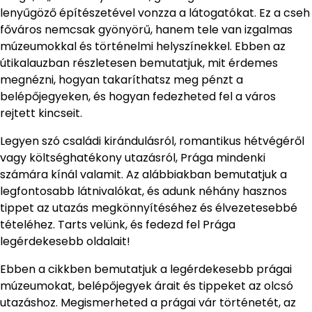
lenyűgöző építészetével vonzza a látogatókat. Ez a cseh
főváros nemcsak gyönyörű, hanem tele van izgalmas
múzeumokkal és történelmi helyszínekkel. Ebben az
útikalauzban részletesen bemutatjuk, mit érdemes
megnézni, hogyan takaríthatsz meg pénzt a
belépőjegyeken, és hogyan fedezheted fel a város
rejtett kincseit.
Legyen szó családi kirándulásról, romantikus hétvégéről
vagy költséghatékony utazásról, Prága mindenki
számára kínál valamit. Az alábbiakban bemutatjuk a
legfontosabb látnivalókat, és adunk néhány hasznos
tippet az utazás megkönnyítéséhez és élvezetesebbé
tételéhez. Tarts velünk, és fedezd fel Prága
legérdekesebb oldalait!
Ebben a cikkben bemutatjuk a legérdekesebb prágai
múzeumokat, belépőjegyek árait és tippeket az olcsó
utazáshoz. Megismerheted a prágai vár történetét, az