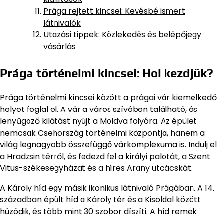
Prága rejtett kincsei: Kevésbé ismert
látnivalók
Utazási tippek: Közlekedés és belépőjegy
vásárlás
Prága történelmi kincsei: Hol kezdjük?
Prága történelmi kincsei között a prágai vár kiemelkedő
helyet foglal el. A vár a város szívében található, és
lenyűgöző kilátást nyújt a Moldva folyóra. Az épület
nemcsak Csehország történelmi központja, hanem a
világ legnagyobb összefüggő várkomplexuma is. Indulj el
a Hradzsin térről, és fedezd fel a királyi palotát, a Szent
Vitus-székesegyházat és a híres Arany utcácskát.
A Károly híd egy másik ikonikus látnivaló Prágában. A 14.
században épült híd a Károly tér és a Kisoldal között
húzódik, és több mint 30 szobor díszíti. A híd remek