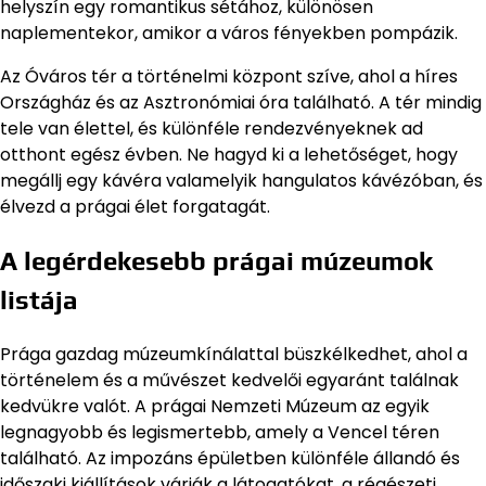
helyszín egy romantikus sétához, különösen
naplementekor, amikor a város fényekben pompázik.
Az Óváros tér a történelmi központ szíve, ahol a híres
Országház és az Asztronómiai óra található. A tér mindig
tele van élettel, és különféle rendezvényeknek ad
otthont egész évben. Ne hagyd ki a lehetőséget, hogy
megállj egy kávéra valamelyik hangulatos kávézóban, és
élvezd a prágai élet forgatagát.
A legérdekesebb prágai múzeumok
listája
Prága gazdag múzeumkínálattal büszkélkedhet, ahol a
történelem és a művészet kedvelői egyaránt találnak
kedvükre valót. A prágai Nemzeti Múzeum az egyik
legnagyobb és legismertebb, amely a Vencel téren
található. Az impozáns épületben különféle állandó és
időszaki kiállítások várják a látogatókat, a régészeti