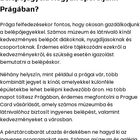
Prágában?
Prága felfedezésekor fontos, hogy okosan gazdálkodjunk
a belépőjegyekkel. Számos múzeum és látnivaló kínál
kedvezményes belépőt diákoknak, nyugdíjasoknak és
csoportoknak. Érdemes előre tájékozódni ezekről a
kedvezményekről, és szükség esetén igazolást
bemutatni a belépéskor.
Néhány helyszín, mint például a prágai vár, több
kombinált jegyet is kínál, amelyekkel különféle
épületekbe lehet belépni kedvezőbb áron. Ha több
napot töltesz Prágában, érdemes megfontolni a Prague
Card vásárlását, amely számos múzeumba és
látnivalóhoz biztosít ingyenes belépést, valamint
kedvezményeket a városban.
A pénztárcabarát utazás érdekében ne hagyd ki az
ingyenes programokat sem. Számos múzeum és galéria