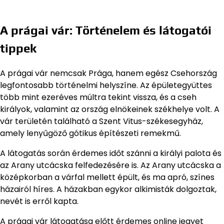
A prágai vár: Történelem és látogatói
tippek
A prágai vár nemcsak Prága, hanem egész Csehország
legfontosabb történelmi helyszíne. Az épületegyüttes
több mint ezeréves múltra tekint vissza, és a cseh
királyok, valamint az ország elnökeinek székhelye volt. A
vár területén található a Szent Vitus-székesegyház,
amely lenyűgöző gótikus építészeti remekmű.
A látogatás során érdemes időt szánni a királyi palota és
az Arany utcácska felfedezésére is. Az Arany utcácska a
középkorban a várfal mellett épült, és ma apró, színes
házairól híres. A házakban egykor alkimisták dolgoztak,
nevét is erről kapta.
A prágai vár látogatása előtt érdemes online jegyet