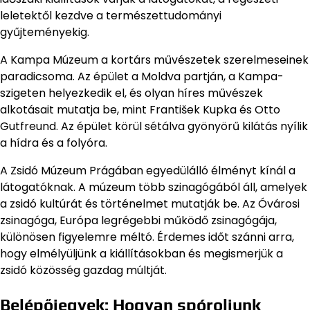
leletektől kezdve a természettudományi
gyűjteményekig.
A Kampa Múzeum a kortárs művészetek szerelmeseinek
paradicsoma. Az épület a Moldva partján, a Kampa-
szigeten helyezkedik el, és olyan híres művészek
alkotásait mutatja be, mint František Kupka és Otto
Gutfreund. Az épület körül sétálva gyönyörű kilátás nyílik
a hídra és a folyóra.
A Zsidó Múzeum Prágában egyedülálló élményt kínál a
látogatóknak. A múzeum több szinagógából áll, amelyek
a zsidó kultúrát és történelmet mutatják be. Az Óvárosi
zsinagóga, Európa legrégebbi működő zsinagógája,
különösen figyelemre méltó. Érdemes időt szánni arra,
hogy elmélyüljünk a kiállításokban és megismerjük a
zsidó közösség gazdag múltját.
Belépőjegyek: Hogyan spóroljunk