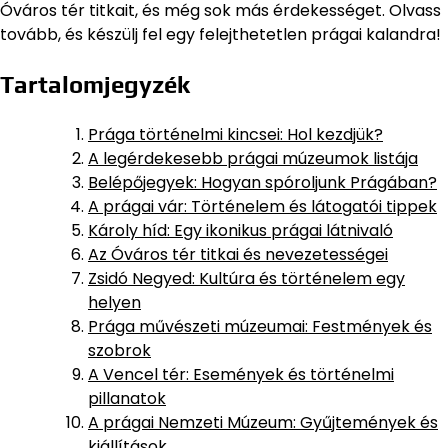
Óváros tér titkait, és még sok más érdekességet. Olvass
tovább, és készülj fel egy felejthetetlen prágai kalandra!
Tartalomjegyzék
Prága történelmi kincsei: Hol kezdjük?
A legérdekesebb prágai múzeumok listája
Belépőjegyek: Hogyan spóroljunk Prágában?
A prágai vár: Történelem és látogatói tippek
Károly híd: Egy ikonikus prágai látnivaló
Az Óváros tér titkai és nevezetességei
Zsidó Negyed: Kultúra és történelem egy
helyen
Prága művészeti múzeumai: Festmények és
szobrok
A Vencel tér: Események és történelmi
pillanatok
A prágai Nemzeti Múzeum: Gyűjtemények és
kiállítások