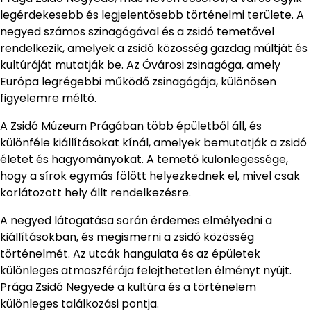
legérdekesebb és legjelentősebb történelmi területe. A
negyed számos szinagógával és a zsidó temetővel
rendelkezik, amelyek a zsidó közösség gazdag múltját és
kultúráját mutatják be. Az Óvárosi zsinagóga, amely
Európa legrégebbi működő zsinagógája, különösen
figyelemre méltó.
A Zsidó Múzeum Prágában több épületből áll, és
különféle kiállításokat kínál, amelyek bemutatják a zsidó
életet és hagyományokat. A temető különlegessége,
hogy a sírok egymás fölött helyezkednek el, mivel csak
korlátozott hely állt rendelkezésre.
A negyed látogatása során érdemes elmélyedni a
kiállításokban, és megismerni a zsidó közösség
történelmét. Az utcák hangulata és az épületek
különleges atmoszférája felejthetetlen élményt nyújt.
Prága Zsidó Negyede a kultúra és a történelem
különleges találkozási pontja.