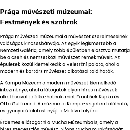
Prága művészeti múzeumai:
Festmények és szobrok
Prága művészeti múzeumai a művészet szerelmeseinek
valóságos kincsesbányája. Az egyik legismertebb a
Nemzeti Galéria, amely több épületben elosztva mutatja
be a cseh és nemzetközi művészet remekműveit. Az
épületek közül kiemelkedik a Veletržní palota, ahol a
modern és kortárs művészet alkotásai találhatók.
A Kampa Múzeum a modern művészet kiemelkedő
intézménye, ahol a látogatók olyan híres művészek
alkotásaival találkozhatnak, mint František Kupka és
Otto Gutfreund. A múzeum a Kampa-szigeten található,
és gyönyörű kilátást nyújt a Moldva folyóra.
Érdemes ellátogatni a Mucha Múzeumba is, amely a
híres szecessziós művész, Alfons Mucha munkásságát