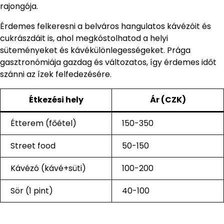
rajongója.
Érdemes felkeresni a belváros hangulatos kávézóit és
cukrászdáit is, ahol megkóstolhatod a helyi
süteményeket és kávékülönlegességeket. Prága
gasztronómiája gazdag és változatos, így érdemes időt
szánni az ízek felfedezésére.
Étkezési hely
Ár (CZK)
Étterem (főétel)
150-350
Street food
50-150
Kávézó (kávé+süti)
100-200
Sör (1 pint)
40-100