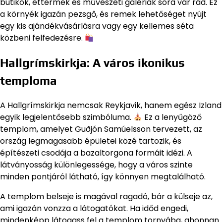
butikok, éttermek és művészeti galériák sora vár rád. Ez
a környék igazán pezsgő, és remek lehetőséget nyújt
egy kis ajándékvásárlásra vagy egy kellemes séta
közbeni felfedezésre.
Hallgrímskirkja: A város ikonikus
temploma
A Hallgrímskirkja nemcsak Reykjavik, hanem egész Izland
egyik legjelentősebb szimbóluma.
Ez a lenyűgöző
templom, amelyet Guðjón Samúelsson tervezett, az
ország legmagasabb épületei közé tartozik, és
építészeti csodája a bazaltorgona formáit idézi. A
látványosság különlegessége, hogy a város szinte
minden pontjáról látható, így könnyen megtalálható.
A templom belseje is magával ragadó, bár a külseje az,
ami igazán vonzza a látogatókat. Ha időd engedi,
mindenképp látogass fel a templom tornyába, ahonnan