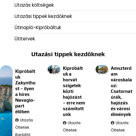
Utazás költségek
Utazási tippek kezdőknek
Útinapló-Kipróbáltuk
Útitervek
Utazási tippek kezdőknek
Kipróbált
Amszterd
Kipróbált
uk a
am
uk
horvát
városkala
Zakyntho
szigetek
uz:
st – ilyen
közti
Csatornat
a híres
hajózást
úrák,
Navagio-
– erre nem
hajózás
part
számított
és városi
élőben
unk
élmények
Utazás
Utazás
Utazás
Ötletek
Ötletek
Ötletek
Barbitól