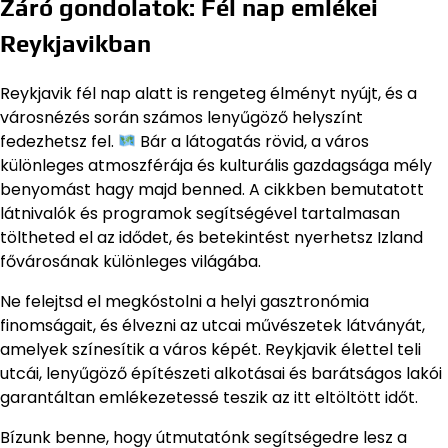
Záró gondolatok: Fél nap emlékei
Reykjavikban
Reykjavik fél nap alatt is rengeteg élményt nyújt, és a
városnézés során számos lenyűgöző helyszínt
fedezhetsz fel.
Bár a látogatás rövid, a város
különleges atmoszférája és kulturális gazdagsága mély
benyomást hagy majd benned. A cikkben bemutatott
látnivalók és programok segítségével tartalmasan
töltheted el az idődet, és betekintést nyerhetsz Izland
fővárosának különleges világába.
Ne felejtsd el megkóstolni a helyi gasztronómia
finomságait, és élvezni az utcai művészetek látványát,
amelyek színesítik a város képét. Reykjavik élettel teli
utcái, lenyűgöző építészeti alkotásai és barátságos lakói
garantáltan emlékezetessé teszik az itt eltöltött időt.
Bízunk benne, hogy útmutatónk segítségedre lesz a