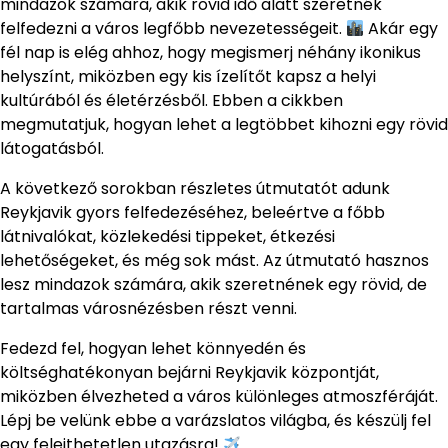
mindazok számára, akik rövid idő alatt szeretnék
felfedezni a város legfőbb nevezetességeit.
Akár egy
fél nap is elég ahhoz, hogy megismerj néhány ikonikus
helyszínt, miközben egy kis ízelítőt kapsz a helyi
kultúrából és életérzésből. Ebben a cikkben
megmutatjuk, hogyan lehet a legtöbbet kihozni egy rövid
látogatásból.
A következő sorokban részletes útmutatót adunk
Reykjavik gyors felfedezéséhez, beleértve a főbb
látnivalókat, közlekedési tippeket, étkezési
lehetőségeket, és még sok mást. Az útmutató hasznos
lesz mindazok számára, akik szeretnének egy rövid, de
tartalmas városnézésben részt venni.
Fedezd fel, hogyan lehet könnyedén és
költséghatékonyan bejárni Reykjavik központját,
miközben élvezheted a város különleges atmoszféráját.
Lépj be velünk ebbe a varázslatos világba, és készülj fel
egy felejthetetlen utazásra!