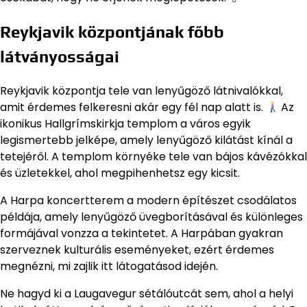
Reykjavik központjának főbb
látványosságai
Reykjavik központja tele van lenyűgöző látnivalókkal,
amit érdemes felkeresni akár egy fél nap alatt is.
Az
ikonikus Hallgrímskirkja templom a város egyik
legismertebb jelképe, amely lenyűgöző kilátást kínál a
tetejéről. A templom környéke tele van bájos kávézókkal
és üzletekkel, ahol megpihenhetsz egy kicsit.
A Harpa koncertterem a modern építészet csodálatos
példája, amely lenyűgöző üvegborításával és különleges
formájával vonzza a tekintetet. A Harpában gyakran
szerveznek kulturális eseményeket, ezért érdemes
megnézni, mi zajlik itt látogatásod idején.
Ne hagyd ki a Laugavegur sétálóutcát sem, ahol a helyi