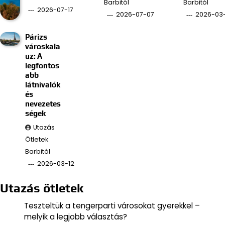
Barbitól
Barbitól
2026-07-17
2026-07-07
2026-03
Párizs
városkala
uz: A
legfontos
abb
látnivalók
és
nevezetes
ségek
Utazás
Ötletek
Barbitól
2026-03-12
Utazás ötletek
Teszteltük a tengerparti városokat gyerekkel –
melyik a legjobb választás?