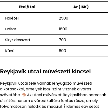
Étel/Ital
Ár (ISK)
Halétel
2500
Hákarl
1800
Skyr desszert
700
Kávé
600
Reykjavík utcai művészeti kincsei
Reykjavik utcái tele vannak lenyűgöző művészeti
alkotásokkal, amelyek igazi színt visznek a város
szövetébe.
Az utcai művészet Reykjavikban nemcsak
díszítés, hanem a városi kultúra fontos része, amely
folyamatosan fejlődik és megújul. Érdemes egy sétát