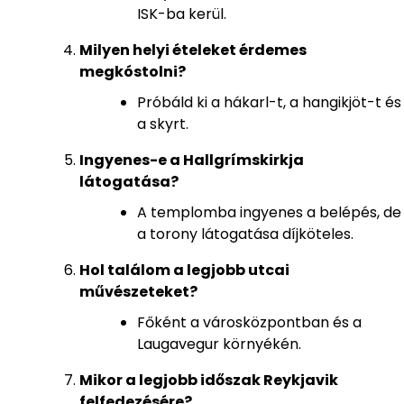
ISK-ba kerül.
Milyen helyi ételeket érdemes
megkóstolni?
Próbáld ki a hákarl-t, a hangikjöt-t és
a skyrt.
Ingyenes-e a Hallgrímskirkja
látogatása?
A templomba ingyenes a belépés, de
a torony látogatása díjköteles.
Hol találom a legjobb utcai
művészeteket?
Főként a városközpontban és a
Laugavegur környékén.
Mikor a legjobb időszak Reykjavik
felfedezésére?