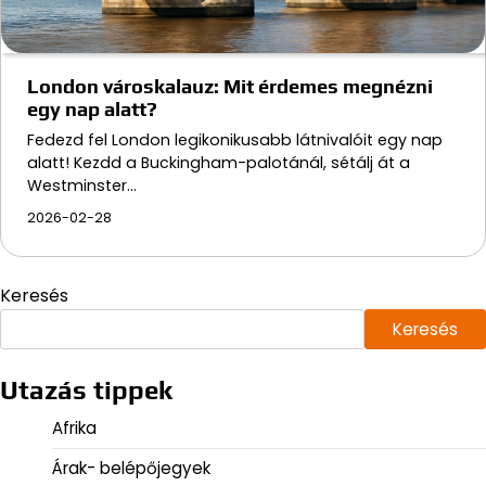
London városkalauz: Mit érdemes megnézni
egy nap alatt?
Fedezd fel London legikonikusabb látnivalóit egy nap
alatt! Kezdd a Buckingham-palotánál, sétálj át a
Westminster…
2026-02-28
Keresés
Keresés
Utazás tippek
Afrika
Árak- belépőjegyek