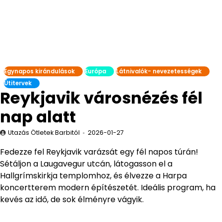
Egynapos kirándulások
Európa
Látnivalók- nevezetességek
Útitervek
Reykjavik városnézés fél
nap alatt
Utazás Ötletek Barbitól
2026-01-27
Fedezze fel Reykjavik varázsát egy fél napos túrán!
Sétáljon a Laugavegur utcán, látogasson el a
Hallgrímskirkja templomhoz, és élvezze a Harpa
koncertterem modern építészetét. Ideális program, ha
kevés az idő, de sok élményre vágyik.