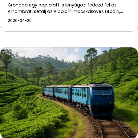
Granada egy nap alatt is lenyűgöz: fedezd fel az
Alhambrát, sétálj az Albaicín macskaköves utcáin,…
2026-04-25