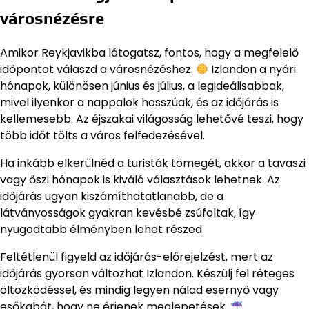
városnézésre
Amikor Reykjavikba látogatsz, fontos, hogy a megfelelő
időpontot válaszd a városnézéshez.
Izlandon a nyári
hónapok, különösen június és július, a legideálisabbak,
mivel ilyenkor a nappalok hosszúak, és az időjárás is
kellemesebb. Az éjszakai világosság lehetővé teszi, hogy
több időt tölts a város felfedezésével.
Ha inkább elkerülnéd a turisták tömegét, akkor a tavaszi
vagy őszi hónapok is kiváló választások lehetnek. Az
időjárás ugyan kiszámíthatatlanabb, de a
látványosságok gyakran kevésbé zsúfoltak, így
nyugodtabb élményben lehet részed.
Feltétlenül figyeld az időjárás-előrejelzést, mert az
időjárás gyorsan változhat Izlandon. Készülj fel réteges
öltözködéssel, és mindig legyen nálad esernyő vagy
esőkabát, hogy ne érjenek meglepetések.