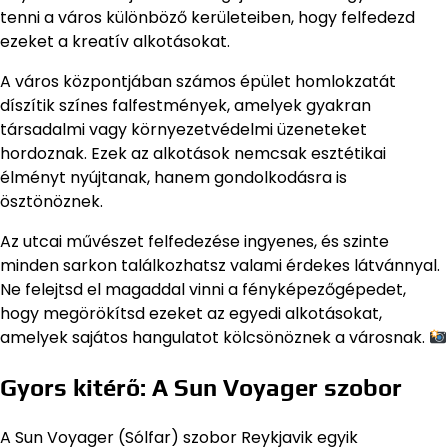
tenni a város különböző kerületeiben, hogy felfedezd
ezeket a kreatív alkotásokat.
A város központjában számos épület homlokzatát
díszítik színes falfestmények, amelyek gyakran
társadalmi vagy környezetvédelmi üzeneteket
hordoznak. Ezek az alkotások nemcsak esztétikai
élményt nyújtanak, hanem gondolkodásra is
ösztönöznek.
Az utcai művészet felfedezése ingyenes, és szinte
minden sarkon találkozhatsz valami érdekes látvánnyal.
Ne felejtsd el magaddal vinni a fényképezőgépedet,
hogy megörökítsd ezeket az egyedi alkotásokat,
amelyek sajátos hangulatot kölcsönöznek a városnak.
Gyors kitérő: A Sun Voyager szobor
A Sun Voyager (Sólfar) szobor Reykjavik egyik