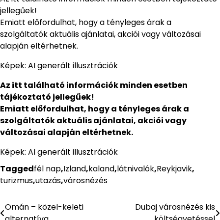
jellegűek!
Emiatt előfordulhat, hogy a tényleges árak a
szolgáltatók aktuális ajánlatai, akciói vagy változásai
alapján eltérhetnek.
Képek: AI generált illusztrációk
Az itt található információk minden esetben
tájékoztató jellegűek!
Emiatt előfordulhat, hogy a tényleges árak a
szolgáltatók aktuális ajánlatai, akciói vagy
változásai alapján eltérhetnek.
Képek: AI generált illusztrációk
Tagged
fél nap
,
Izland
,
kaland
,
látnivalók
,
Reykjavik
,
turizmus
,
utazás
,
városnézés
Omán – közel-keleti
Dubaj városnézés kis
Bejegyzés
alternatíva
költségvetéssel