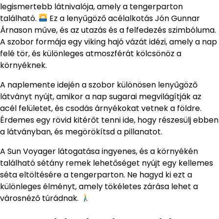
legismertebb látnivalója, amely a tengerparton
található.
Ez a lenyűgöző acélalkotás Jón Gunnar
Árnason műve, és az utazás és a felfedezés szimbóluma.
A szobor formája egy viking hajó vázát idézi, amely a nap
felé tör, és különleges atmoszférát kölcsönöz a
környéknek.
A naplemente idején a szobor különösen lenyűgöző
látványt nyújt, amikor a nap sugarai megvilágítják az
acél felületet, és csodás árnyékokat vetnek a földre.
Érdemes egy rövid kitérőt tenni ide, hogy részesülj ebben
a látványban, és megörökítsd a pillanatot.
A Sun Voyager látogatása ingyenes, és a környékén
található sétány remek lehetőséget nyújt egy kellemes
séta eltöltésére a tengerparton. Ne hagyd ki ezt a
különleges élményt, amely tökéletes zárása lehet a
városnéző túrádnak.