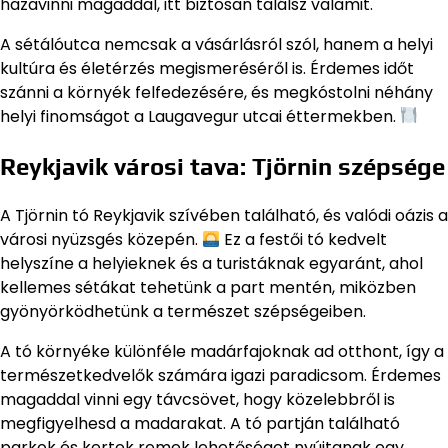
hazavinni magaddal, itt biztosan találsz valamit.
A sétálóutca nemcsak a vásárlásról szól, hanem a helyi
kultúra és életérzés megismeréséről is. Érdemes időt
szánni a környék felfedezésére, és megkóstolni néhány
helyi finomságot a Laugavegur utcai éttermekben.
Reykjavik városi tava: Tjörnin szépsége
A Tjörnin tó Reykjavik szívében található, és valódi oázis a
városi nyüzsgés közepén.
Ez a festői tó kedvelt
helyszíne a helyieknek és a turistáknak egyaránt, ahol
kellemes sétákat tehetünk a part mentén, miközben
gyönyörködhetünk a természet szépségeiben.
A tó környéke különféle madárfajoknak ad otthont, így a
természetkedvelők számára igazi paradicsom. Érdemes
magaddal vinni egy távcsövet, hogy közelebbről is
megfigyelhesd a madarakat. A tó partján található
parkok és kertek remek lehetőséget nyújtanak egy