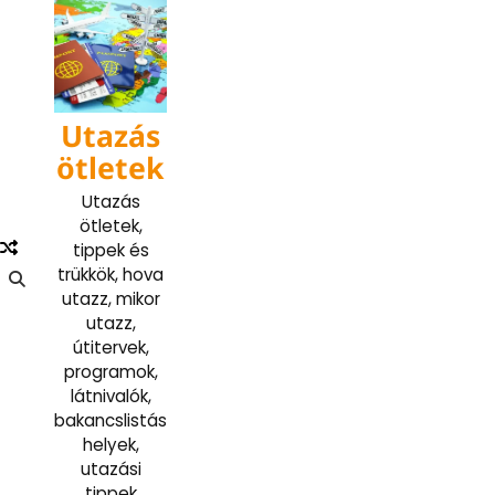
Skip
to
content
Utazás
ötletek
Utazás
ötletek,
tippek és
trükkök, hova
utazz, mikor
utazz,
útitervek,
programok,
látnivalók,
bakancslistás
helyek,
utazási
tippek