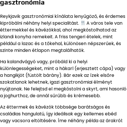
gasztronómia
Reykjavik gasztronómiai kínálata lenyűgöző, és érdemes
kipróbálni néhány helyi specialitást.
A város tele van
éttermekkel és kávézókkal, ahol megkóstolhatod az
izlandi konyha remekeit. A friss tengeri ételek, mint
például a lazac és a tőkehal, különösen népszerűek, és
szinte minden étlapon megtalálhatók.
Ha kalandvágyó vagy, próbáld ki a helyi
különlegességeket, mint a hákarl (erjesztett cápa) vagy
a hangikjöt (füstölt bárány). Bár ezek az ízek elsőre
szokatlanok lehetnek, igazi gasztronómiai élményt
nyújtanak. Ne felejtsd el megkóstolni a skyrt, ami hasonló
a joghurthoz, de annál sűrűbb és krémesebb.
Az éttermek és kávézók többsége barátságos és
családias hangulatú, így ideálisak egy kellemes ebéd
vagy vacsora eltöltésére. Íme néhány példa az árakról: