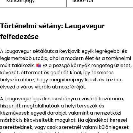
Koncertjegy
3000-tól
Történelmi sétány: Laugavegur
felfedezése
A Laugavegur sétálóutca Reykjavik egyik legrégebbi és
legismertebb utcája, ahol a modern élet és a történelmi
múlt találkozik.
Ez a pezsgő környék rengeteg üzletet,
kávézót, éttermet és galériát kínál, így tökéletes
helyszín ahhoz, hogy megpihenj egy kicsit, és közben
élvezd a város vibráló atmoszféráját.
A Laugavegur igazi kincsesbánya a vásárlók számára,
hiszen itt megtalálhatóak a helyi tervezők és
kézművesek egyedi darabjai, valamint a nemzetközi
márkák is képviseltetik magukat. Ha ajándékot keresel
szeretteidnek, vagy csak szeretnél valami különlegeset