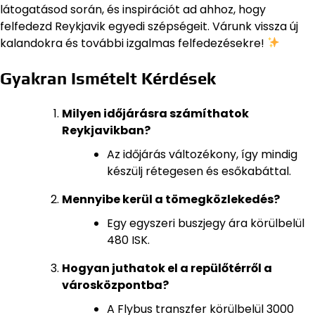
látogatásod során, és inspirációt ad ahhoz, hogy
felfedezd Reykjavik egyedi szépségeit. Várunk vissza új
kalandokra és további izgalmas felfedezésekre!
Gyakran Ismételt Kérdések
Milyen időjárásra számíthatok
Reykjavikban?
Az időjárás változékony, így mindig
készülj rétegesen és esőkabáttal.
Mennyibe kerül a tömegközlekedés?
Egy egyszeri buszjegy ára körülbelül
480 ISK.
Hogyan juthatok el a repülőtérről a
városközpontba?
A Flybus transzfer körülbelül 3000