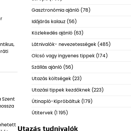
Gasztronómia ajánló
(78)
r
Időjárás kalauz
(56)
Közlekedés ajánló
(63)
ntikus,
Látnivalók- nevezetességek
(485)
ráti
Olcsó vagy ingyenes tippek
(174)
Szállás ajánló
(56)
Utazás költségek
(23)
Utazási tippek kezdőknek
(223)
a Szent
Útinapló-Kipróbáltuk
(179)
hossza
Útitervek
(1 195)
ehetett
Utazás tudnivalók