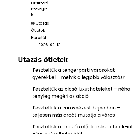
nevezet
essége
k
Utazás
Ötletek
Barbitól
2026-03-12
Utazás ötletek
Teszteltük a tengerparti városokat
gyerekkel – melyik a legjobb választás?
Teszteltük az olcsó luxushoteleket – néha
tényleg megéri az akció
Teszteltük a városnézést hajnalban –
teljesen más arcát mutatja a város
Teszteltük a repülés előtti online check-int
– így spórolhatsz időt