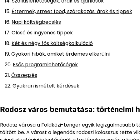
Szálláslehetőségek: árak és ajánlások
Éttermek, street food, szórakozás: árak és tippek
Napi költségbecslés
Olcsó és ingyenes tippek
Két és négy fős költségkalkuláció
Gyakori hibák, amiket érdemes elkerülni
Esős programlehetőségek
Összegzés
Gyakran ismételt kérdések
Rodosz város bemutatása: történelmi h
Rodosz városa a Földközi-tenger egyik legizgalmasabb tö
töltött be. A várost a legendás rodoszi kolosszus tette vi
sziget stratégiai jelentőségét a történelem során a bizán