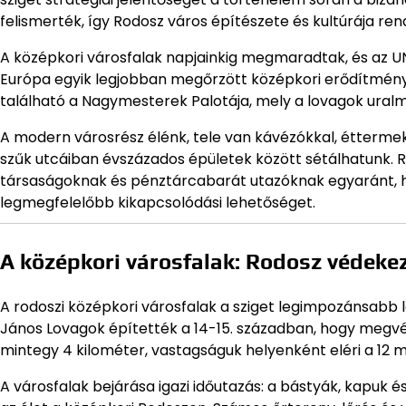
felismerték, így Rodosz város építészete és kultúrája ren
A középkori városfalak napjainkig megmaradtak, és az UN
Európa egyik legjobban megőrzött középkori erődítménye
található a Nagymesterek Palotája, mely a lovagok uralm
A modern városrész élénk, tele van kávézókkal, étterme
szűk utcáiban évszázados épületek között sétálhatunk. R
társaságoknak és pénztárcabarát utazóknak egyaránt, h
legmegfelelőbb kikapcsolódási lehetőséget.
A középkori városfalak: Rodosz védek
A rodoszi középkori városfalak a sziget legimpozánsabb
János Lovagok építették a 14-15. században, hogy megvéd
mintegy 4 kilométer, vastagságuk helyenként eléri a 12 
A városfalak bejárása igazi időutazás: a bástyák, kapuk é