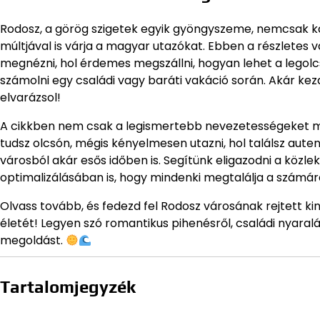
Rodosz, a görög szigetek egyik gyöngyszeme, nemcsak k
múltjával is várja a magyar utazókat. Ebben a részlet
megnézni, hol érdemes megszállni, hogyan lehet a legolc
számolni egy családi vagy baráti vakáció során. Akár kezd
elvarázsol!
A cikkben nem csak a legismertebb nevezetességeket mu
tudsz olcsón, mégis kényelmesen utazni, hol találsz aute
városból akár esős időben is. Segítünk eligazodni a köz
optimalizálásában is, hogy mindenki megtalálja a számár
Olvass tovább, és fedezd fel Rodosz városának rejtett kin
életét! Legyen szó romantikus pihenésről, családi nyara
megoldást.
Tartalomjegyzék