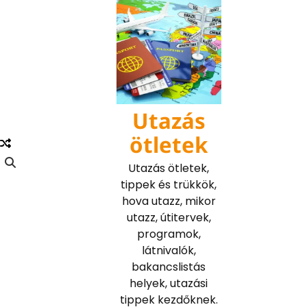
Skip
to
content
Utazás
ötletek
Utazás ötletek,
tippek és trükkök,
hova utazz, mikor
utazz, útitervek,
programok,
látnivalók,
bakancslistás
helyek, utazási
tippek kezdőknek.