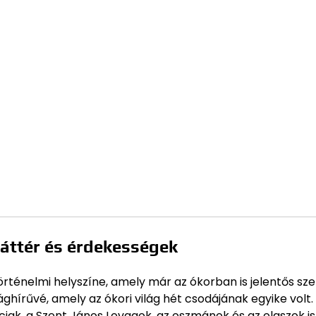
áttér és érdekességek
rténelmi helyszíne, amely már az ókorban is jelentős sz
lághírűvé, amely az ókori világ hét csodájának egyike volt.
ciak, a Szent János Lovagok, az oszmánok és az olaszok is