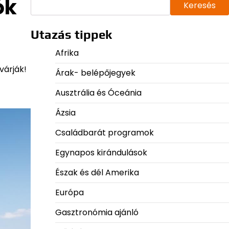
ók
Keresés
Utazás tippek
Afrika
várják!
Árak- belépőjegyek
Ausztrália és Óceánia
Ázsia
Családbarát programok
Egynapos kirándulások
Észak és dél Amerika
Európa
Gasztronómia ajánló