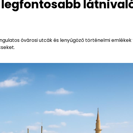
 legfontosabb látnival
angulatos óvárosi utcák és lenyűgöző történelmi emlékek 
cseket.