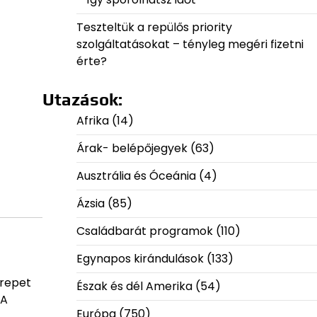
Teszteltük a repülős priority
szolgáltatásokat – tényleg megéri fizetni
érte?
Utazások:
Afrika
(14)
Árak- belépőjegyek
(63)
Ausztrália és Óceánia
(4)
Ázsia
(85)
Családbarát programok
(110)
Egynapos kirándulások
(133)
erepet
Észak és dél Amerika
(54)
 A
Európa
(750)