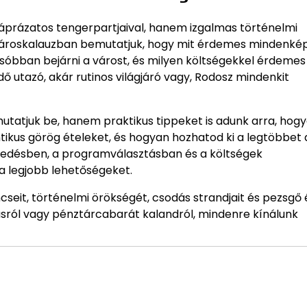
áprázatos tengerpartjaival, hanem izgalmas történelmi
es városkalauzban bemutatjuk, hogy mit érdemes mindenk
sóbban bejárni a várost, és milyen költségekkel érdemes
ő utazó, akár rutinos világjáró vagy, Rodosz mindenkit
tatjuk be, hanem praktikus tippeket is adunk arra, hog
ntikus görög ételeket, és hogyan hozhatod ki a legtöbbet 
lekedésben, a programválasztásban és a költségek
a legjobb lehetőségeket.
cseit, történelmi örökségét, csodás strandjait és pezsgő 
lásról vagy pénztárcabarát kalandról, mindenre kínálunk