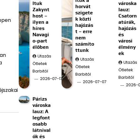
ltuk a
ltuk
városka
horvát
Zakynt
lauz:
szigete
host –
Csatorn
k közti
éppen
ilyen a
atúrák,
hajózás
híres
hajózás
t – erre
Navagi
és
nem
o-part
városi
számíto
élőben
élmény
ttunk
ek
yan
Utazás
Utazás
a
Utazás
Ötletek
Ötletek
Ötletek
Barbitól
Barbitól
Barbitól
2026-07-17
2026-07-07
2026-
éjszakai
Párizs
városka
lauz: A
legfont
osabb
látnival
ók és