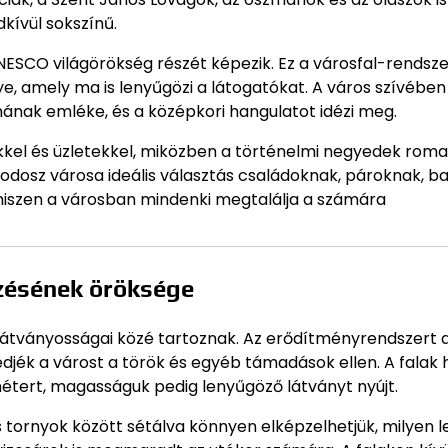
dkívül sokszínű.
ESCO világörökség részét képezik. Ez a városfal-rendsze
, amely ma is lenyűgözi a látogatókat. A város szívében
ának emléke, és a középkori hangulatot idézi meg.
kkel és üzletekkel, miközben a történelmi negyedek roma
odosz városa ideális választás családoknak, pároknak, ba
iszen a városban mindenki megtalálja a számára
ezésének öröksége
 látványosságai közé tartoznak. Az erődítményrendszert 
jék a várost a török és egyéb támadások ellen. A falak 
métert, magasságuk pedig lenyűgöző látványt nyújt.
s tornyok között sétálva könnyen elképzelhetjük, milyen l