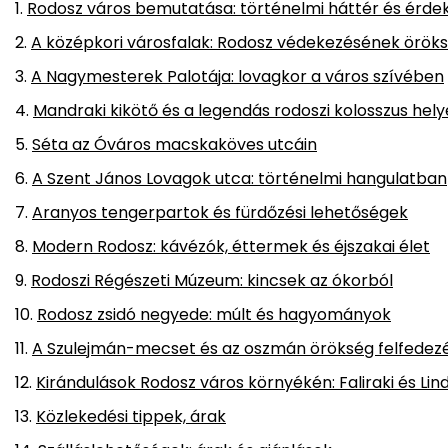
Rodosz város bemutatása: történelmi háttér és érd
A középkori városfalak: Rodosz védekezésének örök
A Nagymesterek Palotája: lovagkor a város szívében
Mandraki kikötő és a legendás rodoszi kolosszus hely
Séta az Óváros macskaköves utcáin
A Szent János Lovagok utca: történelmi hangulatban
Aranyos tengerpartok és fürdőzési lehetőségek
Modern Rodosz: kávézók, éttermek és éjszakai élet
Rodoszi Régészeti Múzeum: kincsek az ókorból
Rodosz zsidó negyede: múlt és hagyományok
A Szulejmán-mecset és az oszmán örökség felfedez
Kirándulások Rodosz város környékén: Faliraki és Lin
Közlekedési tippek, árak