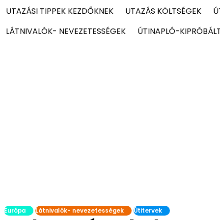
UTAZÁSI TIPPEK KEZDŐKNEK
UTAZÁS KÖLTSÉGEK
Ú
LÁTNIVALÓK- NEVEZETESSÉGEK
ÚTINAPLÓ-KIPRÓBÁL
Európa
Látnivalók- nevezetességek
Útitervek