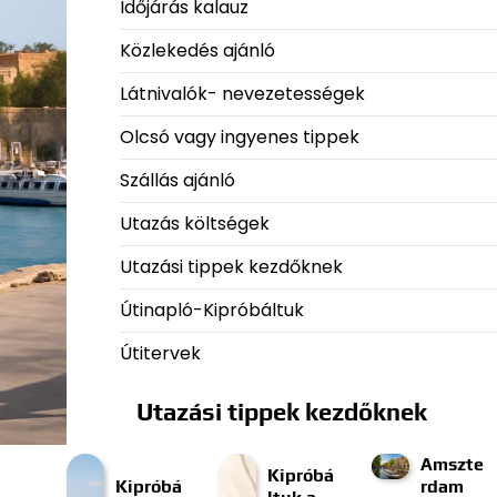
Időjárás kalauz
Közlekedés ajánló
Látnivalók- nevezetességek
Olcsó vagy ingyenes tippek
Szállás ajánló
Utazás költségek
Utazási tippek kezdőknek
Útinapló-Kipróbáltuk
Útitervek
Utazási tippek kezdőknek
Amszte
Kipróbá
Kipróbá
rdam