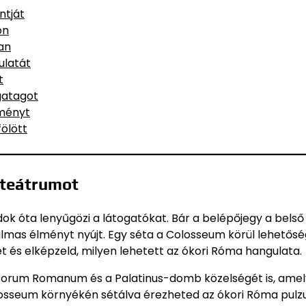
ntját
on
an
ulatát
t
gatagot
tményt
ölött
iteátrumot
k óta lenyűgözi a látogatókat. Bár a belépőjegy a belső
almas élményt nyújt. Egy séta a Colosseum körül lehetős
t és elképzeld, milyen lehetett az ókori Róma hangulata.
a Forum Romanum és a Palatinus-domb közelségét is, ame
olosseum környékén sétálva érezheted az ókori Róma pulzu