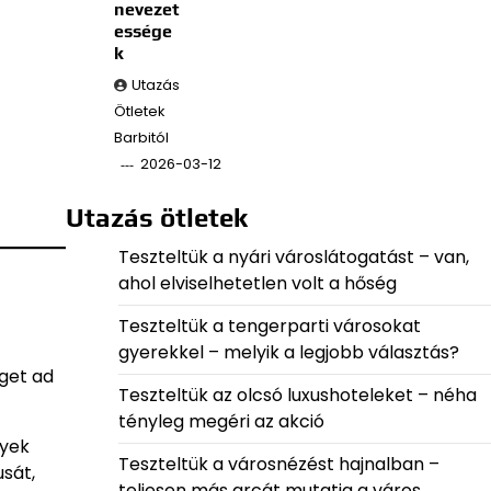
nevezet
essége
k
Utazás
Ötletek
Barbitól
2026-03-12
Utazás ötletek
Teszteltük a nyári városlátogatást – van,
ahol elviselhetetlen volt a hőség
Teszteltük a tengerparti városokat
gyerekkel – melyik a legjobb választás?
éget ad
Teszteltük az olcsó luxushoteleket – néha
tényleg megéri az akció
lyek
Teszteltük a városnézést hajnalban –
sát,
teljesen más arcát mutatja a város