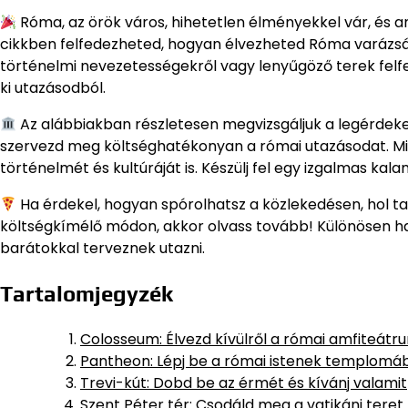
Róma, az örök város, hihetetlen élményekkel vár, és a
cikkben felfedezheted, hogyan élvezheted Róma varázsát
történelmi nevezetességekről vagy lenyűgöző terek felf
ki utazásodból.
Az alábbiakban részletesen megvizsgáljuk a legérdeke
szervezd meg költséghatékonyan a római utazásodat. Mi
történelmét és kultúráját is. Készülj fel egy izgalmas kal
Ha érdekel, hogyan spórolhatsz a közlekedésen, hol tal
költségkímélő módon, akkor olvass tovább! Különösen has
barátokkal terveznek utazni.
Tartalomjegyzék
Colosseum: Élvezd kívülről a római amfiteátr
Pantheon: Lépj be a római istenek templomá
Trevi-kút: Dobd be az érmét és kívánj valamit
Szent Péter tér: Csodáld meg a vatikáni teret