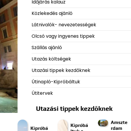
Időjárás kalauz
Közlekedés ajánló
Látnivalók- nevezetességek
Olcsó vagy ingyenes tippek
Szállás ajánló
Utazás költségek
Utazási tippek kezdőknek
Útinapló-Kipróbáltuk
Útitervek
Utazási tippek kezdőknek
Amszte
Kipróbá
Kipróbá
rdam