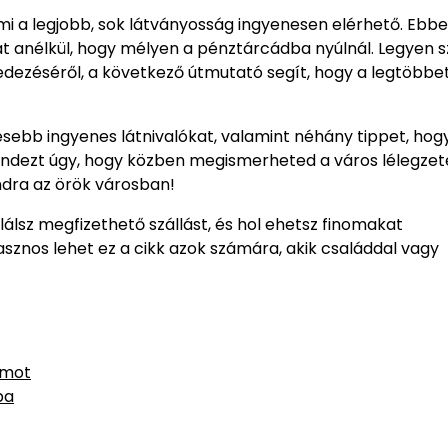
mi a legjobb, sok látványosság ingyenesen elérhető. Ebb
 anélkül, hogy mélyen a pénztárcádba nyúlnál. Legyen s
edezéséről, a következő útmutató segít, hogy a legtöbbe
sebb ingyenes látnivalókat, valamint néhány tippet, hog
ndezt úgy, hogy közben megismerheted a város lélegzete
andra az örök városban!
álsz megfizethető szállást, és hol ehetsz finomakat
znos lehet ez a cikk azok számára, akik családdal vagy
umot
ba