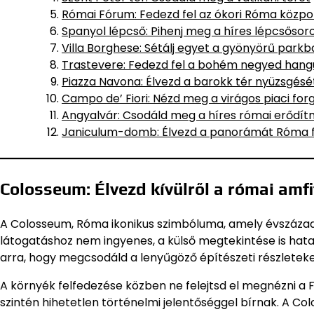
Római Fórum: Fedezd fel az ókori Róma közpo
Spanyol lépcső: Pihenj meg a híres lépcsősor
Villa Borghese: Sétálj egyet a gyönyörű parkb
Trastevere: Fedezd fel a bohém negyed hang
Piazza Navona: Élvezd a barokk tér nyüzsgésé
Campo de’ Fiori: Nézd meg a virágos piaci for
Angyalvár: Csodáld meg a híres római erődí
Janiculum-domb: Élvezd a panorámát Róma f
Colosseum: Élvezd kívülről a római amf
A Colosseum, Róma ikonikus szimbóluma, amely évszázado
látogatáshoz nem ingyenes, a külső megtekintése is hat
arra, hogy megcsodáld a lenyűgöző építészeti részleteke
A környék felfedezése közben ne felejtsd el megnézni 
szintén hihetetlen történelmi jelentőséggel bírnak. A C