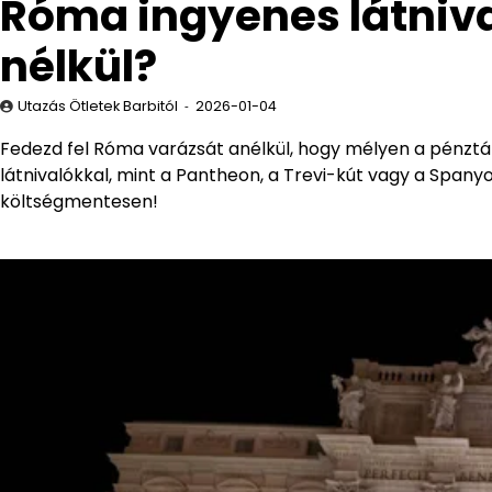
Róma ingyenes látniva
nélkül?
Utazás Ötletek Barbitól
2026-01-04
Fedezd fel Róma varázsát anélkül, hogy mélyen a pénztá
látnivalókkal, mint a Pantheon, a Trevi-kút vagy a Spanyo
költségmentesen!