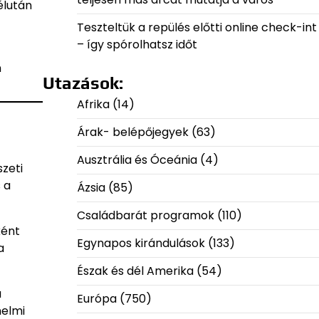
élután
Teszteltük a repülés előtti online check-int
– így spórolhatsz időt
n
Utazások:
Afrika
(14)
Árak- belépőjegyek
(63)
Ausztrália és Óceánia
(4)
zeti
 a
Ázsia
(85)
Családbarát programok
(110)
ként
Egynapos kirándulások
(133)
a
Észak és dél Amerika
(54)
a
Európa
(750)
nelmi