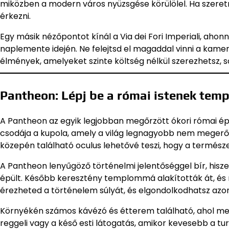
miközben a modern város nyüzsgése körülölel. Ha szeretn
érkezni.
Egy másik nézőpontot kínál a Via dei Fori Imperiali, ahon
naplemente idején. Ne felejtsd el magaddal vinni a kame
élmények, amelyeket szinte költség nélkül szerezhetsz, 
Pantheon: Lépj be a római istenek te
A Pantheon az egyik legjobban megőrzött ókori római épü
csodája a kupola, amely a világ legnagyobb nem megerősí
közepén található oculus lehetővé teszi, hogy a termész
A Pantheon lenyűgöző történelmi jelentőséggel bír, hisz
épült. Később keresztény templommá alakították át, és 
érezheted a történelem súlyát, és elgondolkodhatsz azon,
Környékén számos kávézó és étterem található, ahol m
reggeli vagy a késő esti látogatás, amikor kevesebb a t