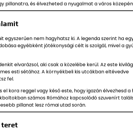
gy pillanatra, és élvezheted a nyugalmat a város közepén
alamit
t egyszerűen nem hagyhatsz ki. A legenda szerint ha eg
bása egyébként jótékonysági célt is szolgál, mivel a gyű
it elvarázsol, aki csak a közelébe kerül. Az este kivilág
emes esti sétához. A környékbeli kis utcákban eltévedve
z fel.
 el kora reggel vagy késő este, hogy igazán élvezhesd a 
dékboltokban számos Rómához kapcsolódó szuvenírt találs
sebb pillanat lesz római utad során.
 teret