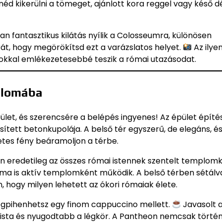
éd kikerülni a tömeget, ajánlott kora reggel vagy késő d
nan fantasztikus kilátás nyílik a Colosseumra, különösen
rát, hogy megörökítsd ezt a varázslatos helyet.
Az ilye
sokkal emlékezetesebbé teszik a római utazásodat.
mplomába
let, és szerencsére a belépés ingyenes! Az épület építés
tett betonkupolája. A belső tér egyszerű, de elegáns, és
etes fény beáramoljon a térbe.
en eredetileg az összes római istennek szentelt templom
ma is aktív templomként működik. A belső térben sétálv
 hogy milyen lehetett az ókori rómaiak élete.
egpihenhetsz egy finom cappuccino mellett.
Javasolt 
urista és nyugodtabb a légkör. A Pantheon nemcsak törté