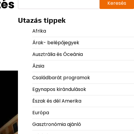
tés
Keresés
Utazás tippek
Afrika
Árak- belépőjegyek
Ausztrália és Óceánia
Ázsia
Családbarát programok
Egynapos kirándulások
Észak és dél Amerika
Európa
Gasztronómia ajánló