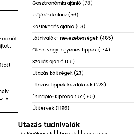
Gasztronómia ajánló
(78)
.
Időjárás kalauz
(56)
Közlekedés ajánló
(63)
Látnivalók- nevezetességek
(485)
y érmét
jtött
Olcsó vagy ingyenes tippek
(174)
Szállás ajánló
(56)
ított
Utazás költségek
(23)
Utazási tippek kezdőknek
(223)
hely
Útinapló-Kipróbáltuk
(180)
z. A
Útitervek
(1 196)
Utazás tudnivalók
belépőjegyek
buszok
egynapos