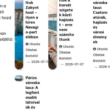
ltuk a
ltuk
városka
horvát
en a
Zakynt
lauz:
szigete
zó
host –
Csatorn
k közti
ilyen a
atúrák,
t hozd
hajózás
híres
hajózás
t – erre
Navagi
és
nem
o-part
városi
yan
számíto
élőben
élmény
lállító
ttunk
ek
Utazás
Utazás
Utazás
Ötletek
Ötletek
Ötletek
Barbitól
Barbitól
Barbitól
2026-07-17
2026-07-07
2026-
Párizs
városka
lauz: A
legfont
osabb
látnival
ók és