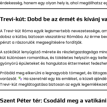
érdekesség, hanem egy olyan hely is, ahol megállhatsz e
Trevi-kút: Dobd be az érmét és kívánj v
A Trevi-kút Róma egyik legismertebb nevezetessége, ami
dobsz a kútba, biztosan visszatérsz Rómába. Az érme bedo
pénzt a rászorulók megsegítésére fordítják.
A szökőkút lenyűgöző mérete és részletgazdagsága mindenk
kút különösen romantikus, és tökéletes helyszín egy kell
gyönyörű épületeket és hangulatos éttermeket fedezhets
Próbáld meg elkerülni a legnagyobb tömeget, és látogass
varázsát.
Ha szeretnél egy kis emléket, a közeli aján
Trevi-kút meglátogatása biztosan az egyik legemlékezete
Szent Péter tér: Csodáld meg a vatikáni