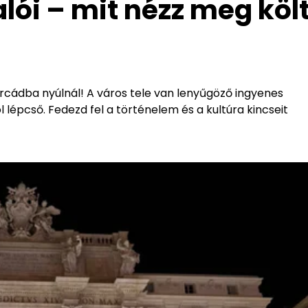
lói – mit nézz meg köl
rcádba nyúlnál! A város tele van lenyűgöző ingyenes
l lépcső. Fedezd fel a történelem és a kultúra kincseit