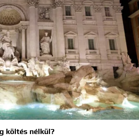
g költés nélkül?