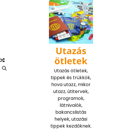
Skip
to
content
Utazás
ötletek
Utazás ötletek,
tippek és trükkök,
hova utazz, mikor
utazz, útitervek,
programok,
látnivalók,
bakancslistás
helyek, utazási
tippek kezdőknek.