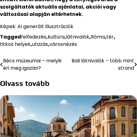
szolgáltatók aktuális ajánlatai, akciói vagy
változásai alapján eltérhetnek.
Képek: AI generált illusztrációk
Tagged
felfedezés
,
kultúra
,
látnivalók
,
Róma
,
tér
,
titkos helyek
,
utazás
,
városnézés
Bécs múzeumai – melyik
Bali látnivalók – több mint
Bejegyzés
éri meg igazán?
strand
navigáció
Olvass tovább