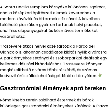
A Santa Cecilia templom környéke különösen izgalmas,
ahol a középkori építészeti elemek keverednek a
modern kávézók és éttermek stílusával. A közelben
található piazzákon gyakran tartanak helyi piacokat,
ahol friss alapanyagokat és kézműves termékeket
vásárolhatsz.
Trastevere titkos helyei közé tartozik a Parco del
Gianicolo is, ahonnan csodálatos kilátás nyílik a városra.
A park árnyékos sétányai és szoborparkjai ideálisak egy
kellemes délutáni kiránduláshoz. Trastevere könnyen
megközelíthető a város többi részéből, és számos
kedvező árú szálláslehetőséget kínál a környéken.
Gasztronómiai élmények apró tereken
Róma kisebb terein található éttermek és bárok
különleges gasztronómiai élményeket kínálnak. A Piazza