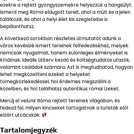
ezekre a rejtett gyöngyszemekre helyezzük a hangsúlyt.
Ismerd meg Róma eldugott tereit, ahol a múlt és a jelen
találkozik, és ahol a helyi élet kis szegleteibe is
bepillanthatsz.
A következő sorokban részletes útmutatót adunk a
város kevésbé ismert tereinek felfedezéséhez, melyek
nemcsak nyugalmat, hanem különleges élményeket is
kínálnak. Ideális útiterv kezdő és költségtudatos utazók,
valamint családok számára. Azt is megtudhatod, hogyan
lehet megközelíteni ezeket a helyeket
tömegközlekedéssel, hol érdemes megszállni a
közelben, és hol találhatsz autentikus római ízeket.
Merülj el velünk Róma rejtett tereinek világában, és
fedezd fel, milyen kincseket tartogatnak a turisták elől
elzárt utcácskák.
Tartalomjegyzék