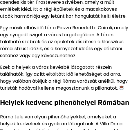
csendes kis tér Trastevere szívében, amely a múlt
emlékeit idézi. Itt a régi épületek és a macskaköves
utcák harmóniája egy letűnt kor hangulatát kelti életre.
Egy másik elbűvölő tér a Piazza Benedetto Cairoli, amely
egy nyugodt sziget a város forgatagában. A téren
található szobrok és az épületek díszítése a klasszikus
római stílust idézik, és a környezet ideális egy délutáni
sétához vagy egy kávészünethez.
Ezek a helyek a város kevésbé látogatott részein
találhatók, így az itt eltöltött idő lehetőséget ad arra,
hogy valóban átéljük a régi Róma varázsát anélkül, hogy
turisták hadával kellene megosztanunk a pillanatot.
Helyiek kedvenc pihenőhelyei Rómában
Róma tele van olyan pihenőhelyekkel, amelyeket a
helyiek kedvelnek és gyakran látogatnak. A Villa Doria