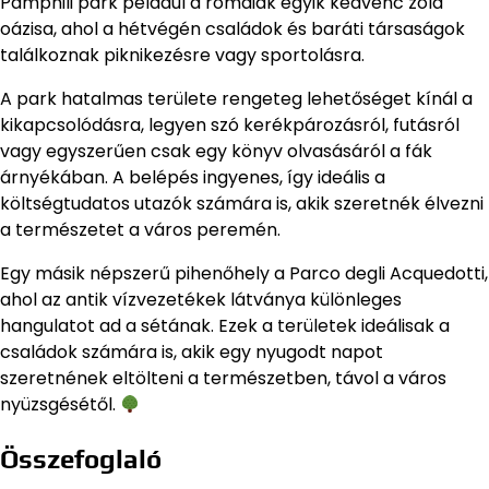
Pamphili park például a rómaiak egyik kedvenc zöld
oázisa, ahol a hétvégén családok és baráti társaságok
találkoznak piknikezésre vagy sportolásra.
A park hatalmas területe rengeteg lehetőséget kínál a
kikapcsolódásra, legyen szó kerékpározásról, futásról
vagy egyszerűen csak egy könyv olvasásáról a fák
árnyékában. A belépés ingyenes, így ideális a
költségtudatos utazók számára is, akik szeretnék élvezni
a természetet a város peremén.
Egy másik népszerű pihenőhely a Parco degli Acquedotti,
ahol az antik vízvezetékek látványa különleges
hangulatot ad a sétának. Ezek a területek ideálisak a
családok számára is, akik egy nyugodt napot
szeretnének eltölteni a természetben, távol a város
nyüzsgésétől.
Összefoglaló