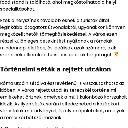
food stand is található, ahol megkóstolhatod a helyi
specialitásokat.
Ezek a helyszínek távolabb esnek a turisták által
leginkább látogatott útvonalaktól, ugyanakkor könnyen
megközelíthetők tömegközlekedéssel. A város ezen
részei különleges betekintést nyújtanak a rómaiak
mindennapi életébe, és ideálisak azok számára, akik
szeretnék elkerülni a turistacsoportok forgatagát.
Történelmi séták a rejtett utcákon
Róma utcáin sétálva észrevétlenül is visszautazhatsz az
időben. A város rejtett utcái és terecskéi történelmi
emlékeket őriznek, amelyek a múlt különböző korszakait
idézik. Az ilyen séták során felfedezheted a középkori
városfalak maradványait, és olyan épületeket, amelyek
a római korból származnak.