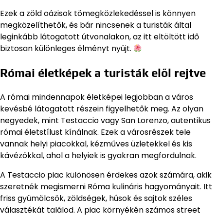
Ezek a zöld oázisok tömegközlekedéssel is könnyen
megközelíthetők, és bár nincsenek a turisták által
leginkább látogatott útvonalakon, az itt eltöltött idő
biztosan különleges élményt nyújt.
Római életképek a turisták elől rejtve
A római mindennapok életképei legjobban a város
kevésbé látogatott részein figyelhetők meg. Az olyan
negyedek, mint Testaccio vagy San Lorenzo, autentikus
római életstílust kínálnak. Ezek a városrészek tele
vannak helyi piacokkal, kézműves üzletekkel és kis
kávézókkal, ahol a helyiek is gyakran megfordulnak.
A Testaccio piac különösen érdekes azok számára, akik
szeretnék megismerni Róma kulináris hagyományait. Itt
friss gyümölcsök, zöldségek, húsok és sajtok széles
választékát találod. A piac környékén számos street