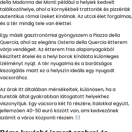
della Madonna dei Monti például a helyiek kedvelt
találkozóhelye, ahol a környékbeli trattoriák és pizzériák
autentikus római ízeket kínálnak. Az utcai élet forgalmas,
és a tér mindig tele van élettel.
Egy másik gasztronómiai gyöngyszem a Piazza della
Quercia, ahol az elegáns Osteria della Quercia étterem
várja vendégeit. Az étterem friss alapanyagokból
készített ételei és a helyi borok kínálata különleges
ízélményt nyújt. A tér nyugalma és a barátságos
kiszolgálás miatt ez a helyszín ideális egy nyugodt
vacsorához.
Az árak itt általában mérsékeltek, különösen, ha a
turisták által gyakrabban látogatott helyekhez
viszonyítjuk. Egy vacsora két fő részére, italokkal együtt,
jellemzően 40-50 euró között van, ami kedvezőnek
számít a város központi részein.