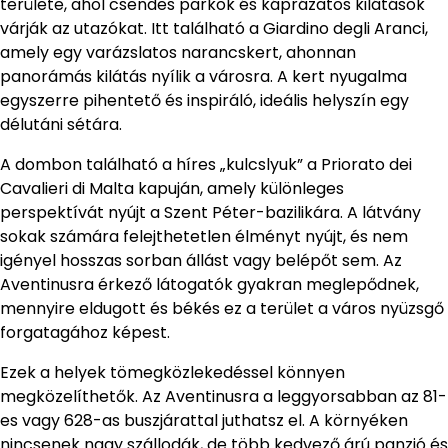
területe, ahol csendes parkok és káprázatos kilátások
várják az utazókat. Itt található a Giardino degli Aranci,
amely egy varázslatos narancskert, ahonnan
panorámás kilátás nyílik a városra. A kert nyugalma
egyszerre pihentető és inspiráló, ideális helyszín egy
délutáni sétára.
A dombon található a híres „kulcslyuk” a Priorato dei
Cavalieri di Malta kapuján, amely különleges
perspektívát nyújt a Szent Péter-bazilikára. A látvány
sokak számára felejthetetlen élményt nyújt, és nem
igényel hosszas sorban állást vagy belépőt sem. Az
Aventinusra érkező látogatók gyakran meglepődnek,
mennyire eldugott és békés ez a terület a város nyüzsgő
forgatagához képest.
Ezek a helyek tömegközlekedéssel könnyen
megközelíthetők. Az Aventinusra a leggyorsabban az 81-
es vagy 628-as buszjárattal juthatsz el. A környéken
nincsenek nagy szállodák, de több kedvező árú panzió és