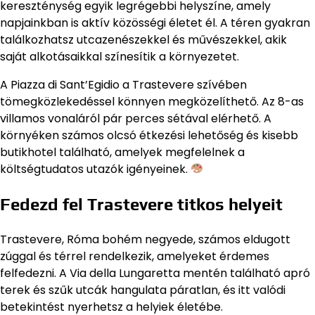
kereszténység egyik legrégebbi helyszíne, amely
napjainkban is aktív közösségi életet él. A téren gyakran
találkozhatsz utcazenészekkel és művészekkel, akik
saját alkotásaikkal színesítik a környezetet.
A Piazza di Sant’Egidio a Trastevere szívében
tömegközlekedéssel könnyen megközelíthető. Az 8-as
villamos vonaláról pár perces sétával elérhető. A
környéken számos olcsó étkezési lehetőség és kisebb
butikhotel található, amelyek megfelelnek a
költségtudatos utazók igényeinek.
Fedezd fel Trastevere titkos helyeit
Trastevere, Róma bohém negyede, számos eldugott
zúggal és térrel rendelkezik, amelyeket érdemes
felfedezni. A Via della Lungaretta mentén található apró
terek és szűk utcák hangulata páratlan, és itt valódi
betekintést nyerhetsz a helyiek életébe.