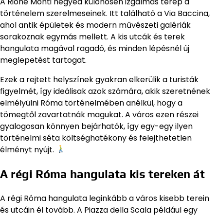
A Rione Monti negyed különösen izgalmas terep a
történelem szerelmeseinek. Itt található a Via Baccina,
ahol antik épületek és modern művészeti galériák
sorakoznak egymás mellett. A kis utcák és terek
hangulata magával ragadó, és minden lépésnél új
meglepetést tartogat.
Ezek a rejtett helyszínek gyakran elkerülik a turisták
figyelmét, így ideálisak azok számára, akik szeretnének
elmélyülni Róma történelmében anélkül, hogy a
tömegtől zavartatnák magukat. A város ezen részei
gyalogosan könnyen bejárhatók, így egy-egy ilyen
történelmi séta költséghatékony és felejthetetlen
élményt nyújt.
A régi Róma hangulata kis tereken át
A régi Róma hangulata leginkább a város kisebb terein
és utcáin él tovább. A Piazza della Scala például egy