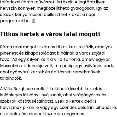
felfedezni Róma művészeti értékeit. A legtöbb ilyen
helyszín könnyen megközelíthető gyalogosan, így az
utazók kényelmesen beilleszthetik őket a napi
programjukba.
Titkos kertek a város falai mögött
Róma falai mögött számos titkos kert rejtőzik, amelyek
pihenést és kikapcsolódást kínálnak a város zajától
távol. Az egyik ilyen kert a Villa Torlonia, amely egykor
Mussolini rezidenciája volt, ma pedig egy nyilvános park,
ahol gyönyörű kertek és építészeti remekművek
találhatók.
A Villa Borghese mellett található kisebb kertek is
különleges látványt nyújtanak, ahol virágágyások és
szobrok között sétálhatsz. Ezek a kertek ideális
helyszínek piknikre vagy egy csendes délutáni pihenésre,
és a belépés mindenki számára ingyenes.