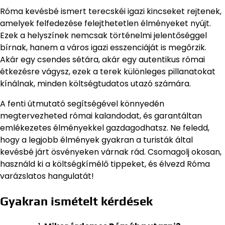
Róma kevésbé ismert terecskéi igazi kincseket rejtenek,
amelyek felfedezése felejthetetlen élményeket nyújt.
Ezek a helyszínek nemcsak történelmi jelentőséggel
bírnak, hanem a város igazi esszenciáját is megőrzik.
Akár egy csendes sétára, akár egy autentikus római
étkezésre vágysz, ezek a terek különleges pillanatokat
kínálnak, minden költségtudatos utazó számára.
A fenti útmutató segítségével könnyedén
megtervezheted római kalandodat, és garantáltan
emlékezetes élményekkel gazdagodhatsz. Ne feledd,
hogy a legjobb élmények gyakran a turisták által
kevésbé járt ösvényeken várnak rád. Csomagolj okosan,
használd ki a költségkímélő tippeket, és élvezd Róma
varázslatos hangulatát!
Gyakran ismételt kérdések