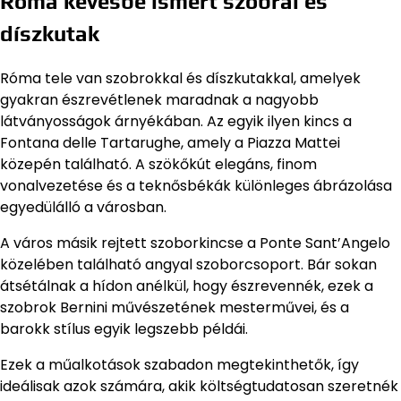
Róma kevésbé ismert szobrai és
díszkutak
Róma tele van szobrokkal és díszkutakkal, amelyek
gyakran észrevétlenek maradnak a nagyobb
látványosságok árnyékában. Az egyik ilyen kincs a
Fontana delle Tartarughe, amely a Piazza Mattei
közepén található. A szökőkút elegáns, finom
vonalvezetése és a teknősbékák különleges ábrázolása
egyedülálló a városban.
A város másik rejtett szoborkincse a Ponte Sant’Angelo
közelében található angyal szoborcsoport. Bár sokan
átsétálnak a hídon anélkül, hogy észrevennék, ezek a
szobrok Bernini művészetének mesterművei, és a
barokk stílus egyik legszebb példái.
Ezek a műalkotások szabadon megtekinthetők, így
ideálisak azok számára, akik költségtudatosan szeretnék