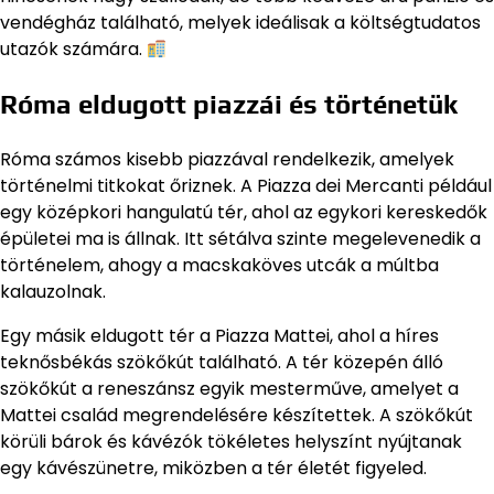
vendégház található, melyek ideálisak a költségtudatos
utazók számára.
Róma eldugott piazzái és történetük
Róma számos kisebb piazzával rendelkezik, amelyek
történelmi titkokat őriznek. A Piazza dei Mercanti például
egy középkori hangulatú tér, ahol az egykori kereskedők
épületei ma is állnak. Itt sétálva szinte megelevenedik a
történelem, ahogy a macskaköves utcák a múltba
kalauzolnak.
Egy másik eldugott tér a Piazza Mattei, ahol a híres
teknősbékás szökőkút található. A tér közepén álló
szökőkút a reneszánsz egyik mesterműve, amelyet a
Mattei család megrendelésére készítettek. A szökőkút
körüli bárok és kávézók tökéletes helyszínt nyújtanak
egy kávészünetre, miközben a tér életét figyeled.