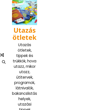
Skip
to
content
Utazás
ötletek
Utazás
ötletek,
tippek és
trükkök, hova
utazz, mikor
utazz,
útitervek,
programok,
látnivalók,
bakancslistás
helyek,
utazási
tippek