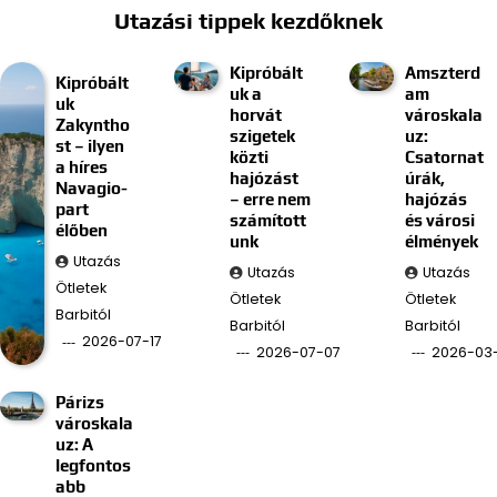
Utazási tippek kezdőknek
Kipróbált
Amszterd
Kipróbált
uk a
am
uk
horvát
városkala
Zakyntho
szigetek
uz:
st – ilyen
közti
Csatornat
a híres
hajózást
úrák,
Navagio-
– erre nem
hajózás
part
számított
és városi
élőben
unk
élmények
Utazás
Utazás
Utazás
Ötletek
Ötletek
Ötletek
Barbitól
Barbitól
Barbitól
2026-07-17
2026-07-07
2026-03
Párizs
városkala
uz: A
legfontos
abb