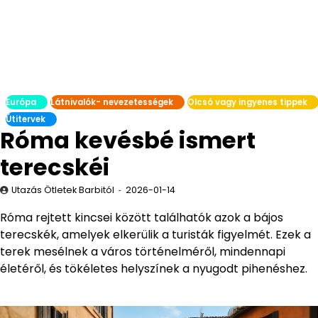
Európa
Látnivalók- nevezetességek
Olcsó vagy ingyenes tippek
Útitervek
Róma kevésbé ismert
terecskéi
Utazás Ötletek Barbitól
2026-01-14
Róma rejtett kincsei között találhatók azok a bájos
terecskék, amelyek elkerülik a turisták figyelmét. Ezek a
terek mesélnek a város történelméről, mindennapi
életéről, és tökéletes helyszínek a nyugodt pihenéshez.