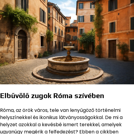
Elbűvölő zugok Róma szívében
Róma, az örök város, tele van lenyűgöző történelmi
helyszínekkel és ikonikus látványosságokkal. De mi a
helyzet azokkal a kevésbé ismert terekkel, amelyek
ugyanúgy megérik a felfedezést? Ebben a cikkben