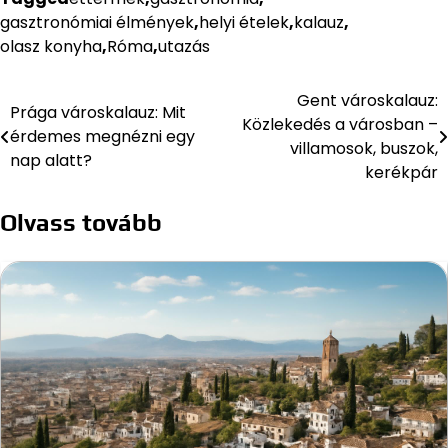
gasztronómiai élmények
,
helyi ételek
,
kalauz
,
olasz konyha
,
Róma
,
utazás
Gent városkalauz:
Bejegyzés
Prága városkalauz: Mit
Közlekedés a városban –
érdemes megnézni egy
navigáció
villamosok, buszok,
nap alatt?
kerékpár
Olvass tovább