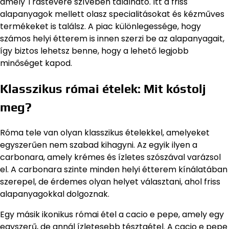
amely Trastevere szívében található. Itt a friss
alapanyagok mellett olasz specialitásokat és kézműves
termékeket is találsz. A piac különlegessége, hogy
számos helyi étterem is innen szerzi be az alapanyagait,
így biztos lehetsz benne, hogy a lehető legjobb
minőséget kapod.
Klasszikus római ételek: Mit kóstolj
meg?
Róma tele van olyan klasszikus ételekkel, amelyeket
egyszerűen nem szabad kihagyni. Az egyik ilyen a
carbonara, amely krémes és ízletes szószával varázsol
el. A carbonara szinte minden helyi étterem kínálatában
szerepel, de érdemes olyan helyet választani, ahol friss
alapanyagokkal dolgoznak.
Egy másik ikonikus római étel a cacio e pepe, amely egy
egyszerű, de annál ízletesebb tésztaétel. A cacio e pepe