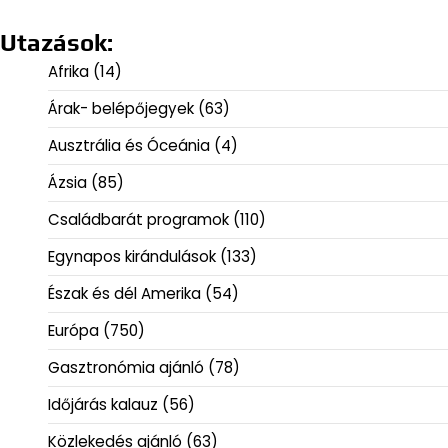
Utazások:
Afrika
(14)
Árak- belépőjegyek
(63)
Ausztrália és Óceánia
(4)
Ázsia
(85)
Családbarát programok
(110)
Egynapos kirándulások
(133)
Észak és dél Amerika
(54)
Európa
(750)
Gasztronómia ajánló
(78)
Időjárás kalauz
(56)
Közlekedés ajánló
(63)