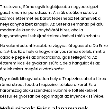
Trastevere, Róma egyik legbájosabb negyede, igazi
gasztronómiai paradicsom. A szűk utcákon sétálva
számos éttermet és bárot fedezhetsz fel, amelyek a
helyi konyha ízeit kínálják. Az Osteria Fernanda például
modern és kreatív konyhájáról híres, ahol a
hagyományos ízek újraértelmezésével találkozhatsz.
Ha valami autentikusabbra vágysz, látogass el a Da Enzo
al 29-be. Ez a hely a hagyományos római ételek, mint a
cacio e pepe és az amatriciana, igazi fellegvára. Az
étterem kicsi és gyakran zsúfolt, de a hangulat és az
ételek miatt megéri a várakozást.
Egy másik kihagyhatatlan hely a Trapizzino, ahol a híres
római street food, a trapizzino, tálalásra kerül. Ez a
háromszög alakú szendvics különféle töltelékekkel
készül, és gyorsan belopja magát az ínyencek szívébe.
Helyi piacok: Friss alapanyagok