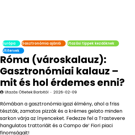
Európa
Gasztronómia ajánló
Utazási tippek kezdőknek
Útitervek
Róma (városkalauz):
Gasztronómiai kalauz –
mit és hol érdemes enni?
Utazás Ötletek Barbitól
2026-02-09
Rómában a gasztronómia igazi élmény, ahol a friss
tészták, zamatos pizzák és a krémes gelato minden
sarkon várja az ínyenceket. Fedezze fel a Trastevere
hangulatos trattoriáit és a Campo de’ Fiori piaci
finomságait!