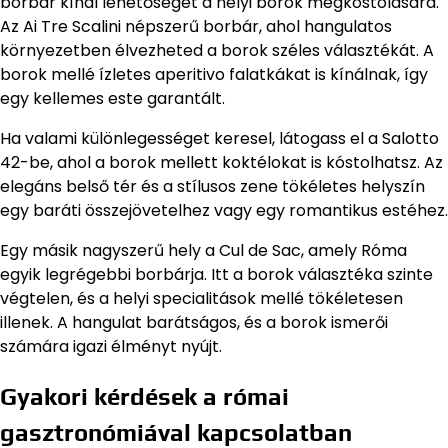
borbár kínál lehetőséget a helyi borok megkóstolására.
Az Ai Tre Scalini népszerű borbár, ahol hangulatos
környezetben élvezheted a borok széles választékát. A
borok mellé ízletes aperitivo falatkákat is kínálnak, így
egy kellemes este garantált.
Ha valami különlegességet keresel, látogass el a Salotto
42-be, ahol a borok mellett koktélokat is kóstolhatsz. Az
elegáns belső tér és a stílusos zene tökéletes helyszín
egy baráti összejövetelhez vagy egy romantikus estéhez.
Egy másik nagyszerű hely a Cul de Sac, amely Róma
egyik legrégebbi borbárja. Itt a borok választéka szinte
végtelen, és a helyi specialitások mellé tökéletesen
illenek. A hangulat barátságos, és a borok ismerői
számára igazi élményt nyújt.
Gyakori kérdések a római
gasztronómiával kapcsolatban