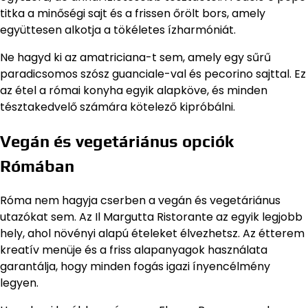
titka a minőségi sajt és a frissen őrölt bors, amely
együttesen alkotja a tökéletes ízharmóniát.
Ne hagyd ki az amatriciana-t sem, amely egy sűrű
paradicsomos szósz guanciale-val és pecorino sajttal. Ez
az étel a római konyha egyik alapköve, és minden
tésztakedvelő számára kötelező kipróbálni.
Vegán és vegetáriánus opciók
Rómában
Róma nem hagyja cserben a vegán és vegetáriánus
utazókat sem. Az Il Margutta Ristorante az egyik legjobb
hely, ahol növényi alapú ételeket élvezhetsz. Az étterem
kreatív menüje és a friss alapanyagok használata
garantálja, hogy minden fogás igazi ínyencélmény
legyen.