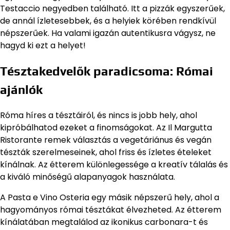
Testaccio negyedben található. Itt a pizzák egyszerűek,
de annál ízletesebbek, és a helyiek körében rendkívül
népszerűek. Ha valami igazán autentikusra vágysz, ne
hagyd ki ezt a helyet!
Tésztakedvelők paradicsoma: Római
ajánlók
Róma híres a tésztáiról, és nincs is jobb hely, ahol
kipróbálhatod ezeket a finomságokat. Az Il Margutta
Ristorante remek választás a vegetáriánus és vegán
tészták szerelmeseinek, ahol friss és ízletes ételeket
kínálnak. Az étterem különlegessége a kreatív tálalás és
a kiváló minőségű alapanyagok használata.
A Pasta e Vino Osteria egy másik népszerű hely, ahol a
hagyományos római tésztákat élvezheted. Az étterem
kínálatában megtalálod az ikonikus carbonara-t és