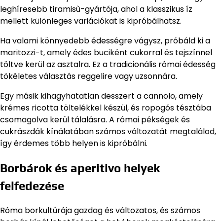
leghíresebb tiramisù-gyártója, ahol a klasszikus íz
mellett különleges variációkat is kipróbálhatsz.
Ha valami könnyedebb édességre vágysz, próbáld ki a
maritozzi-t, amely édes buciként cukorral és tejszínnel
töltve kerül az asztalra. Ez a tradicionális római édesség
tökéletes választás reggelire vagy uzsonnára.
Egy másik kihagyhatatlan desszert a cannolo, amely
krémes ricotta töltelékkel készül, és ropogós tésztába
csomagolva kerül tálalásra. A római pékségek és
cukrászdák kínálatában számos változatát megtalálod,
így érdemes több helyen is kipróbálni.
Borbárok és aperitivo helyek
felfedezése
Róma borkultúrája gazdag és változatos, és számos