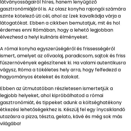
látványosságairól híres, hanem lenyűgöző
gasztronómiájáról is. Az olasz konyha rajongói számára
szinte kötelező úti cél, ahol az ízek kavalkádja várja a
látogatókat. Ebben a cikkben bemutatjuk, mit és hol
érdemes enni Rómában, hogy a lehető legjobban
élvezhesd a helyi kulináris élményeket.
A római konyha egyszerűségéről és frissességéről
ismert, amelyet az olívaolaj, paradicsom, sajtok és friss
fűszernövények egészítenek ki. Ha valami autentikusra
vágysz, Róma a tökéletes hely arra, hogy felfedezd a
hagyományos ételeket és italokat.
Ebben az útmutatóban részletesen ismertetjük a
legjobb helyeket, ahol kipróbálhatod a római
gasztronómiát, és tippeket adunk a költséghatékony
étkezési lehetőségekhez is. Készülj fel egy ínycsiklandó
utazásra a pizza, tészta, gelato, kávé és még sok más
világába!