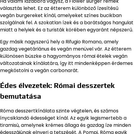
Ha valami lazábbra vágysz, a Flower Burger remek
választás lehet. Ez az étterem különböző ízesítésű
vegán burgereket kínál, amelyeket színes bucikban
szolgálnak fel. A szokatlan ízek és a barátságos hangulat
miatt a helyiek és a turisták körében egyaránt népszerű.
Egy másik nagyszerű hely a Rifugio Romano, amely
gazdag vegetáriánus és vegán menüvel vár. Az étterem
különösen büszke a hagyományos római ételek vegán
változatainak kínálatára, így itt mindenképpen érdemes
megkóstolni a vegán carbonarát.
Édes élvezetek: Római desszertek
bemutatása
Róma desszertkínálata szinte végtelen, és számos
ínycsiklandó édességet kínál. Az egyik legismertebb a
tiramisù, amelynek krémes állaga és gazdag íze minden
édesszájúnak elnyeri a tetszését. A Pompi, Róma egyik