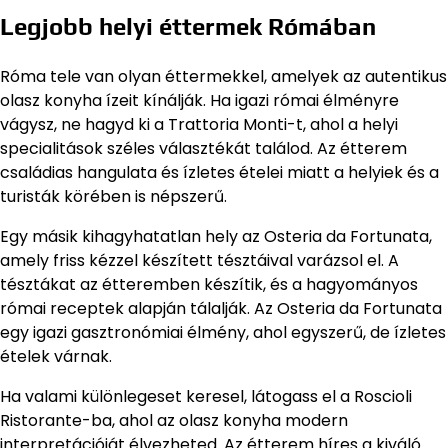
Legjobb helyi éttermek Rómában
Róma tele van olyan éttermekkel, amelyek az autentikus
olasz konyha ízeit kínálják. Ha igazi római élményre
vágysz, ne hagyd ki a Trattoria Monti-t, ahol a helyi
specialitások széles választékát találod. Az étterem
családias hangulata és ízletes ételei miatt a helyiek és a
turisták körében is népszerű.
Egy másik kihagyhatatlan hely az Osteria da Fortunata,
amely friss kézzel készített tésztáival varázsol el. A
tésztákat az étteremben készítik, és a hagyományos
római receptek alapján tálalják. Az Osteria da Fortunata
egy igazi gasztronómiai élmény, ahol egyszerű, de ízletes
ételek várnak.
Ha valami különlegeset keresel, látogass el a Roscioli
Ristorante-ba, ahol az olasz konyha modern
interpretációját élvezheted. Az étterem híres a kiváló