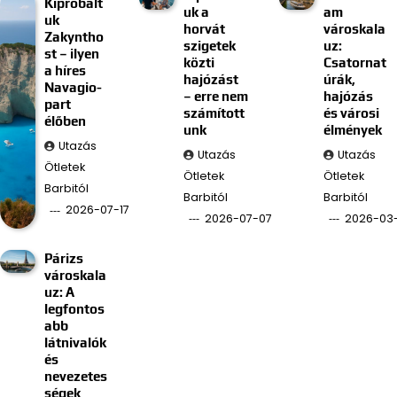
Kipróbált
uk a
am
uk
horvát
városkala
Zakyntho
szigetek
uz:
st – ilyen
közti
Csatornat
a híres
hajózást
úrák,
Navagio-
– erre nem
hajózás
part
számított
és városi
élőben
unk
élmények
Utazás
Utazás
Utazás
Ötletek
Ötletek
Ötletek
Barbitól
Barbitól
Barbitól
2026-07-17
2026-07-07
2026-03
Párizs
városkala
uz: A
legfontos
abb
látnivalók
és
nevezetes
ségek