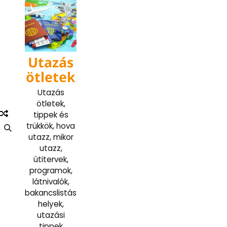
Skip
to
content
Utazás
ötletek
Utazás
ötletek,
tippek és
trükkök, hova
utazz, mikor
utazz,
útitervek,
programok,
látnivalók,
bakancslistás
helyek,
utazási
tippek