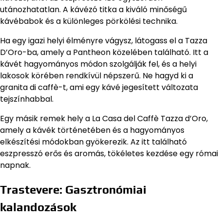
utánozhatatlan. A kávézó titka a kiváló minőségű
kávébabok és a különleges pörkölési technika.
Ha egy igazi helyi élményre vágysz, látogass el a Tazza
D’Oro-ba, amely a Pantheon közelében található. Itt a
kávét hagyományos módon szolgálják fel, és a helyi
lakosok körében rendkívül népszerű. Ne hagyd ki a
granita di caffè-t, ami egy kávé jegesített változata
tejszínhabbal.
Egy másik remek hely a La Casa del Caffè Tazza d’Oro,
amely a kávék történetében és a hagyományos
elkészítési módokban gyökerezik. Az itt található
eszpresszó erős és aromás, tökéletes kezdése egy római
napnak.
Trastevere: Gasztronómiai
kalandozások