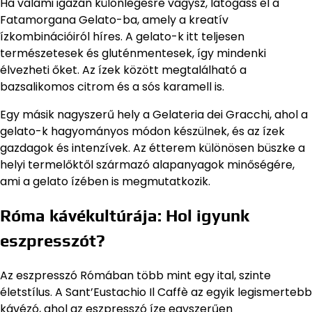
Ha valami igazán különlegesre vágysz, látogass el a
Fatamorgana Gelato-ba, amely a kreatív
ízkombinációiról híres. A gelato-k itt teljesen
természetesek és gluténmentesek, így mindenki
élvezheti őket. Az ízek között megtalálható a
bazsalikomos citrom és a sós karamell is.
Egy másik nagyszerű hely a Gelateria dei Gracchi, ahol a
gelato-k hagyományos módon készülnek, és az ízek
gazdagok és intenzívek. Az étterem különösen büszke a
helyi termelőktől származó alapanyagok minőségére,
ami a gelato ízében is megmutatkozik.
Róma kávékultúrája: Hol igyunk
eszpresszót?
Az eszpresszó Rómában több mint egy ital, szinte
életstílus. A Sant’Eustachio Il Caffè az egyik legismertebb
kávézó, ahol az eszpresszó íze egyszerűen