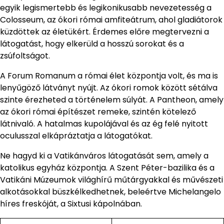
egyik legismertebb és legikonikusabb nevezetesség a
Colosseum, az ókori római amfiteátrum, ahol gladiátorok
küzdöttek az életükért. Érdemes előre megtervezni a
látogatást, hogy elkerüld a hosszú sorokat és a
zsúfoltságot.
A Forum Romanum a római élet központja volt, és ma is
lenyűgöző látványt nyújt. Az ókori romok között sétálva
szinte érezheted a történelem súlyát. A Pantheon, amely
az ókori római építészet remeke, szintén kötelező
látnivaló. A hatalmas kupolájával és az ég felé nyitott
oculusszal elkápráztatja a látogatókat.
Ne hagyd ki a Vatikánváros látogatását sem, amely a
katolikus egyház központja. A Szent Péter-bazilika és a
Vatikáni Múzeumok világhírű műtárgyakkal és művészeti
alkotásokkal büszkélkedhetnek, beleértve Michelangelo
híres freskóját, a Sixtusi kápolnában.