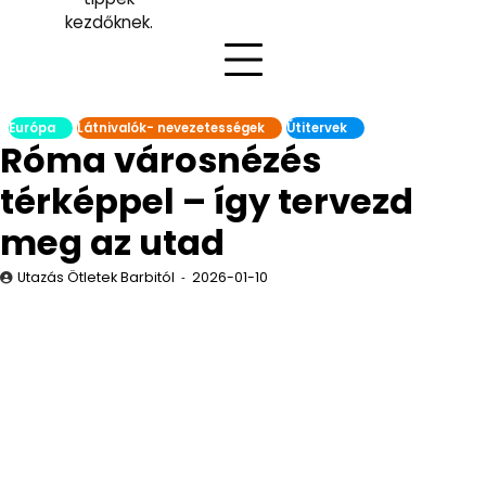
kezdőknek.
Európa
Látnivalók- nevezetességek
Útitervek
Róma városnézés
térképpel – így tervezd
meg az utad
Utazás Ötletek Barbitól
2026-01-10