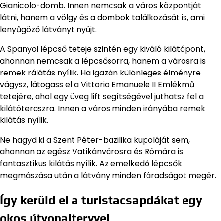
Gianicolo-domb. Innen nemcsak a város központját
látni, hanem a völgy és a dombok találkozását is, ami
lenyűgöző látványt nyújt.
A Spanyol lépcső teteje szintén egy kiváló kilátópont,
ahonnan nemcsak a lépcsősorra, hanem a városra is
remek rálátás nyílik. Ha igazán különleges élményre
vágysz, látogass el a Vittorio Emanuele II Emlékmű
tetejére, ahol egy üveg lift segítségével juthatsz fel a
kilátóteraszra. Innen a város minden irányába remek
kilátás nyílik.
Ne hagyd ki a Szent Péter-bazilika kupoláját sem,
ahonnan az egész Vatikánvárosra és Rómára is
fantasztikus kilátás nyílik. Az emelkedő lépcsők
megmászása után a látvány minden fáradságot megér.
Így kerüld el a turistacsapdákat egy
okos útvonaltervvel