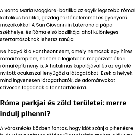
A Santa Maria Maggiore-bazilika az egyik legszebb római
katolikus bazilika, gazdag történelemmel és gyönyörű
mozaikokkal. A San Giovanni in Laterano a pápa
székhelye, és Róma első bazilikája, ahol különleges
szertartásoknak lehetsz tanúja.
Ne hagyd ki a Pantheont sem, amely nemcsak egy híres
római templom, hanem a legjobban megőrzött ókori
római építmény is. A hatalmas kupolájával és az ég felé
nyitott oculusszal lenyűgözi a látogatókat. Ezek a helyek
mind ingyenesen látogathatók, de adományokat
szívesen fogadnak a fenntartásukra.
Róma parkjai és zöld területei: merre
indulj pihenni?
A városnézés közben fontos, hogy időt szánj a pihenésre