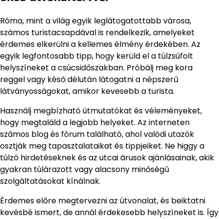
Róma, mint a világ egyik leglátogatottabb városa,
számos turistacsapdával is rendelkezik, amelyeket
érdemes elkerülni a kellemes élmény érdekében. Az
egyik legfontosabb tipp, hogy kerüld el a túlzsúfolt
helyszíneket a csúcsidőszakban. Próbálj meg kora
reggel vagy késő délután látogatni a népszerű
látványosságokat, amikor kevesebb a turista.
Használj megbízható útmutatókat és véleményeket,
hogy megtaláld a legjobb helyeket. Az interneten
számos blog és fórum található, ahol valódi utazók
osztják meg tapasztalataikat és tippjeiket. Ne higgy a
túlzó hirdetéseknek és az utcai árusok ajánlásainak, akik
gyakran túlárazott vagy alacsony minőségű
szolgáltatásokat kínálnak.
Érdemes előre megtervezni az útvonalat, és beiktatni
kevésbé ismert, de annál érdekesebb helyszíneket is. Így