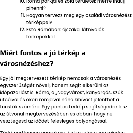
Róma parkjai és zöld területei: merre indulj
pihenni?
Hogyan tervezz meg egy családi városnézést
térképpel?
Este Rómában: éjszakai látnivalók
térképekkel
Miért fontos a jó térkép a
városnézéshez?
Egy jól megtervezett térkép nemcsak a városnézés
egyszerűségét növeli, hanem segít elkerülni az
időpazarlást is. Róma, a „Nagyváros”, kanyargós, szűk
utcáival és ókori romjaival néha kihívást jelenthet a
turisták számára. Egy pontos térkép segítségedre lesz
az útvonal megtervezésében és abban, hogy ne
vesztegesd az idődet felesleges bolyongással.
Térképed legyen naprakész, és tartalmazzon minden