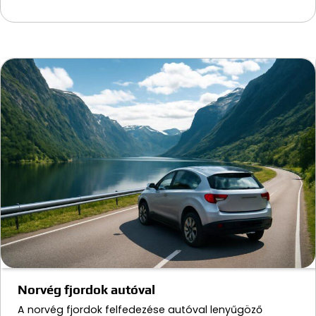
Norvég fjordok autóval
A norvég fjordok felfedezése autóval lenyűgöző