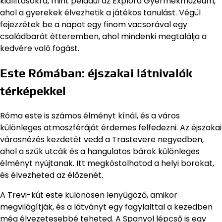
kiállításokra, mint például az Explora Gyermekmúzeum,
ahol a gyerekek élvezhetik a játékos tanulást. Végül
fejezzétek be a napot egy finom vacsorával egy
családbarát étteremben, ahol mindenki megtalálja a
kedvére való fogást.
Este Rómában: éjszakai látnivalók
térképekkel
Róma este is számos élményt kínál, és a város
különleges atmoszféráját érdemes felfedezni. Az éjszakai
városnézés kezdetét vedd a Trastevere negyedben,
ahol a szűk utcák és a hangulatos bárok különleges
élményt nyújtanak. Itt megkóstolhatod a helyi borokat,
és élvezheted az élőzenét.
A Trevi-kút este különösen lenyűgöző, amikor
megvilágítják, és a látványt egy fagylalttal a kezedben
még élvezetesebbé teheted. A Spanyol lépcső is egy