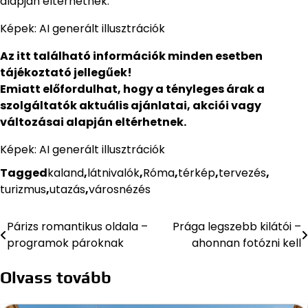
alapján eltérhetnek.
Képek: AI generált illusztrációk
Az itt található információk minden esetben
tájékoztató jellegűek!
Emiatt előfordulhat, hogy a tényleges árak a
szolgáltatók aktuális ajánlatai, akciói vagy
változásai alapján eltérhetnek.
Képek: AI generált illusztrációk
Tagged
kaland
,
látnivalók
,
Róma
,
térkép
,
tervezés
,
turizmus
,
utazás
,
városnézés
Párizs romantikus oldala –
Prága legszebb kilátói –
Bejegyzés
programok pároknak
ahonnan fotózni kell
navigáció
Olvass tovább