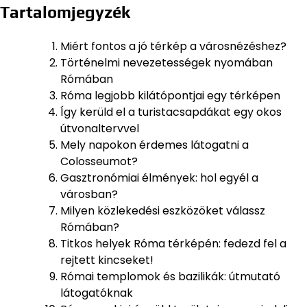
Tartalomjegyzék
Miért fontos a jó térkép a városnézéshez?
Történelmi nevezetességek nyomában
Rómában
Róma legjobb kilátópontjai egy térképen
Így kerüld el a turistacsapdákat egy okos
útvonaltervvel
Mely napokon érdemes látogatni a
Colosseumot?
Gasztronómiai élmények: hol egyél a
városban?
Milyen közlekedési eszközöket válassz
Rómában?
Titkos helyek Róma térképén: fedezd fel a
rejtett kincseket!
Római templomok és bazilikák: útmutató
látogatóknak