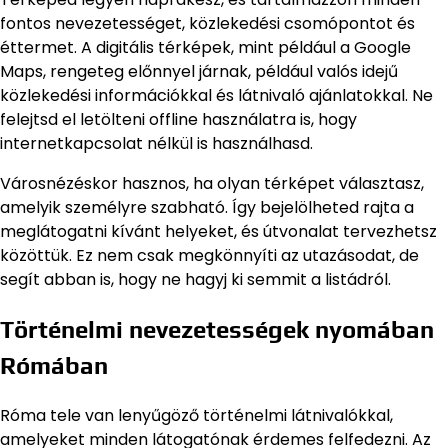
fontos nevezetességet, közlekedési csomópontot és
éttermet. A digitális térképek, mint például a Google
Maps, rengeteg előnnyel járnak, például valós idejű
közlekedési információkkal és látnivaló ajánlatokkal. Ne
felejtsd el letölteni offline használatra is, hogy
internetkapcsolat nélkül is használhasd.
Városnézéskor hasznos, ha olyan térképet választasz,
amelyik személyre szabható. Így bejelölheted rajta a
meglátogatni kívánt helyeket, és útvonalat tervezhetsz
közöttük. Ez nem csak megkönnyíti az utazásodat, de
segít abban is, hogy ne hagyj ki semmit a listádról.
Történelmi nevezetességek nyomában
Rómában
Róma tele van lenyűgöző történelmi látnivalókkal,
amelyeket minden látogatónak érdemes felfedezni. Az