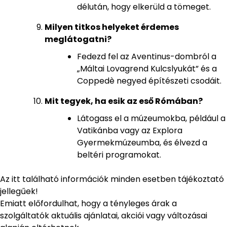
délután, hogy elkerüld a tömeget.
Milyen titkos helyeket érdemes
meglátogatni?
Fedezd fel az Aventinus-dombról a
„Máltai Lovagrend Kulcslyukát” és a
Coppedè negyed építészeti csodáit.
Mit tegyek, ha esik az eső Rómában?
Látogass el a múzeumokba, például a
Vatikánba vagy az Explora
Gyermekmúzeumba, és élvezd a
beltéri programokat.
Az itt található információk minden esetben tájékoztató
jellegűek!
Emiatt előfordulhat, hogy a tényleges árak a
szolgáltatók aktuális ajánlatai, akciói vagy változásai