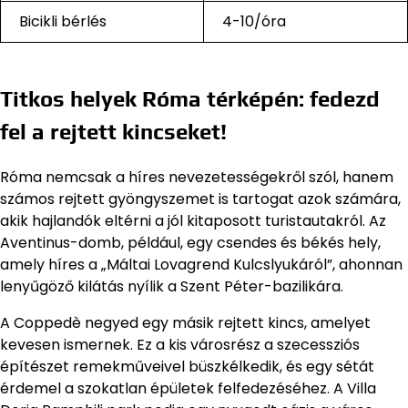
Bicikli bérlés
4-10/óra
Titkos helyek Róma térképén: fedezd
fel a rejtett kincseket!
Róma nemcsak a híres nevezetességekről szól, hanem
számos rejtett gyöngyszemet is tartogat azok számára,
akik hajlandók eltérni a jól kitaposott turistautakról. Az
Aventinus-domb, például, egy csendes és békés hely,
amely híres a „Máltai Lovagrend Kulcslyukáról”, ahonnan
lenyűgöző kilátás nyílik a Szent Péter-bazilikára.
A Coppedè negyed egy másik rejtett kincs, amelyet
kevesen ismernek. Ez a kis városrész a szecessziós
építészet remekműveivel büszkélkedik, és egy sétát
érdemel a szokatlan épületek felfedezéséhez. A Villa