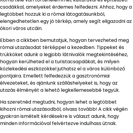
csodákkal, amelyeket érdemes felfedezni. Ahhoz, hogy a
legtöbbet hozzuk ki a római látogatásunkból,
elengedhetetlen egy jó térkép, amely segít eligazodni az
ókori város utcáin.
Ebben a cikkben bemutatjuk, hogyan tervezheted meg
római utazásodat térképpel a kezedben. Tippeket és
trükköket adunk a legjobb látnivalók megtekintéséhez,
hogyan kerülheted el a turistacsapdákat, és milyen
közlekedési eszközökkel juthatsz el a város különböző
pontjaira. Emellett felfedezzük a gasztronómiai
élvezeteket, és ajánlunk szálláshelyeket is, hogy az
utazás élményét a lehető legkellemesebbé tegyük.
Ha szeretnéd megtudni, hogyan lehet a legtöbbet
kihozni római utazásodból, olvass tovább! A cikk végén
gyakran ismételt kérdésekre is választ adunk, hogy
minden információval felvértezve indulhass útnak.