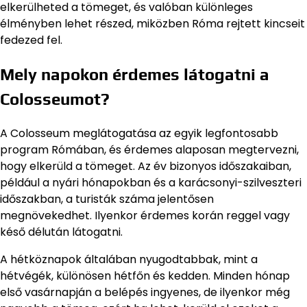
elkerülheted a tömeget, és valóban különleges
élményben lehet részed, miközben Róma rejtett kincseit
fedezed fel.
Mely napokon érdemes látogatni a
Colosseumot?
A Colosseum meglátogatása az egyik legfontosabb
program Rómában, és érdemes alaposan megtervezni,
hogy elkerüld a tömeget. Az év bizonyos időszakaiban,
például a nyári hónapokban és a karácsonyi-szilveszteri
időszakban, a turisták száma jelentősen
megnövekedhet. Ilyenkor érdemes korán reggel vagy
késő délután látogatni.
A hétköznapok általában nyugodtabbak, mint a
hétvégék, különösen hétfőn és kedden. Minden hónap
első vasárnapján a belépés ingyenes, de ilyenkor még