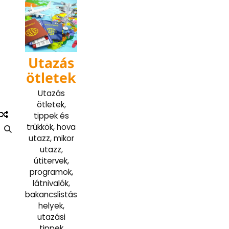
Skip
to
content
Utazás
ötletek
Utazás
ötletek,
tippek és
trükkök, hova
utazz, mikor
utazz,
útitervek,
programok,
látnivalók,
bakancslistás
helyek,
utazási
tippek