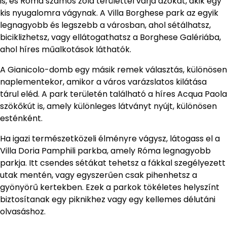
is, és Róma számos zöld területtel várja azokat, akik egy
kis nyugalomra vágynak. A Villa Borghese park az egyik
legnagyobb és legszebb a városban, ahol sétálhatsz,
biciklizhetsz, vagy ellátogathatsz a Borghese Galériába,
ahol híres műalkotások láthatók.
A Gianicolo-domb egy másik remek választás, különösen
naplementekor, amikor a város varázslatos kilátása
tárul eléd. A park területén található a híres Acqua Paola
szökőkút is, amely különleges látványt nyújt, különösen
esténként.
Ha igazi természetközeli élményre vágysz, látogass el a
Villa Doria Pamphili parkba, amely Róma legnagyobb
parkja. Itt csendes sétákat tehetsz a fákkal szegélyezett
utak mentén, vagy egyszerűen csak pihenhetsz a
gyönyörű kertekben. Ezek a parkok tökéletes helyszínt
biztosítanak egy piknikhez vagy egy kellemes délutáni
olvasáshoz.