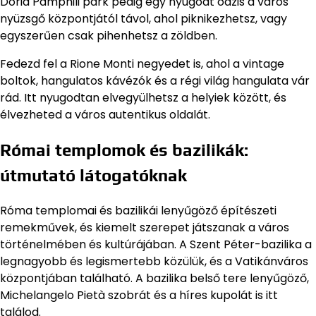
Doria Pamphili park pedig egy nyugodt oázis a város
nyüzsgő központjától távol, ahol piknikezhetsz, vagy
egyszerűen csak pihenhetsz a zöldben.
Fedezd fel a Rione Monti negyedet is, ahol a vintage
boltok, hangulatos kávézók és a régi világ hangulata vár
rád. Itt nyugodtan elvegyülhetsz a helyiek között, és
élvezheted a város autentikus oldalát.
Római templomok és bazilikák:
útmutató látogatóknak
Róma templomai és bazilikái lenyűgöző építészeti
remekművek, és kiemelt szerepet játszanak a város
történelmében és kultúrájában. A Szent Péter-bazilika a
legnagyobb és legismertebb közülük, és a Vatikánváros
központjában található. A bazilika belső tere lenyűgöző,
Michelangelo Pietà szobrát és a híres kupolát is itt
találod.