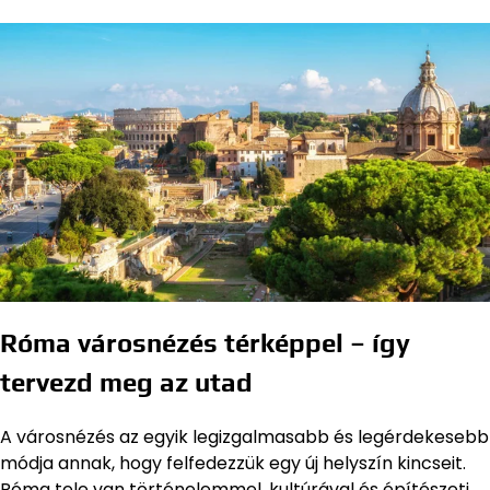
Róma városnézés térképpel – így
tervezd meg az utad
A városnézés az egyik legizgalmasabb és legérdekesebb
módja annak, hogy felfedezzük egy új helyszín kincseit.
Róma tele van történelemmel, kultúrával és építészeti