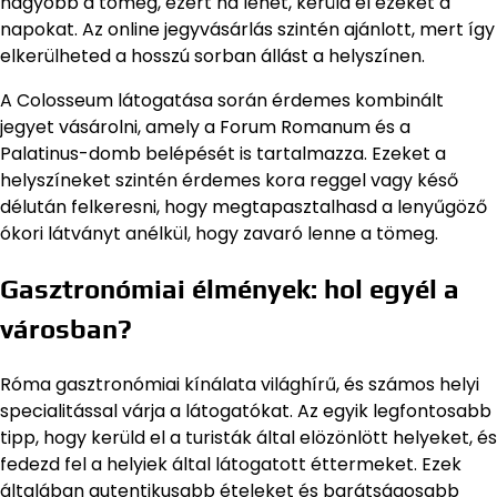
nagyobb a tömeg, ezért ha lehet, kerüld el ezeket a
napokat. Az online jegyvásárlás szintén ajánlott, mert így
elkerülheted a hosszú sorban állást a helyszínen.
A Colosseum látogatása során érdemes kombinált
jegyet vásárolni, amely a Forum Romanum és a
Palatinus-domb belépését is tartalmazza. Ezeket a
helyszíneket szintén érdemes kora reggel vagy késő
délután felkeresni, hogy megtapasztalhasd a lenyűgöző
ókori látványt anélkül, hogy zavaró lenne a tömeg.
Gasztronómiai élmények: hol egyél a
városban?
Róma gasztronómiai kínálata világhírű, és számos helyi
specialitással várja a látogatókat. Az egyik legfontosabb
tipp, hogy kerüld el a turisták által elözönlött helyeket, és
fedezd fel a helyiek által látogatott éttermeket. Ezek
általában autentikusabb ételeket és barátságosabb