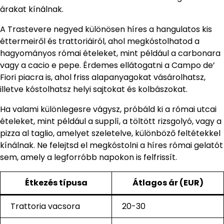
árakat kínálnak.
A Trastevere negyed különösen híres a hangulatos kis
éttermeiről és trattoriáiról, ahol megkóstolhatod a
hagyományos római ételeket, mint például a carbonara
vagy a cacio e pepe. Érdemes ellátogatni a Campo de’
Fiori piacra is, ahol friss alapanyagokat vásárolhatsz,
illetve kóstolhatsz helyi sajtokat és kolbászokat.
Ha valami különlegesre vágysz, próbáld ki a római utcai
ételeket, mint például a supplì, a töltött rizsgolyó, vagy a
pizza al taglio, amelyet szeletelve, különböző feltétekkel
kínálnak. Ne felejtsd el megkóstolni a híres római gelatót
sem, amely a legforróbb napokon is felfrissít.
Étkezés típusa
Átlagos ár (EUR)
Trattoria vacsora
20-30