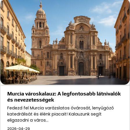
Murcia városkalauz: A legfontosabb látnivalók
és nevezetességek
Fedezd fel Murcia varázslatos óvárosát, lenyűgöző
katedrálisát és élénk piacait! Kalauzunk segít
eligazodni a város…
2026-04-29