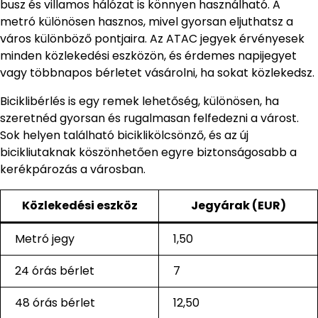
busz és villamos hálózat is könnyen használható. A
metró különösen hasznos, mivel gyorsan eljuthatsz a
város különböző pontjaira. Az ATAC jegyek érvényesek
minden közlekedési eszközön, és érdemes napijegyet
vagy többnapos bérletet vásárolni, ha sokat közlekedsz.
Biciklibérlés is egy remek lehetőség, különösen, ha
szeretnéd gyorsan és rugalmasan felfedezni a várost.
Sok helyen található biciklikölcsönző, és az új
bicikliutaknak köszönhetően egyre biztonságosabb a
kerékpározás a városban.
Közlekedési eszköz
Jegyárak (EUR)
Metró jegy
1,50
24 órás bérlet
7
48 órás bérlet
12,50