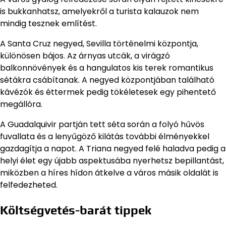
is bukkanhatsz, amelyekről a turista kalauzok nem
mindig tesznek említést.
A Santa Cruz negyed, Sevilla történelmi központja,
különösen bájos. Az árnyas utcák, a virágzó
balkonnövények és a hangulatos kis terek romantikus
sétákra csábítanak. A negyed központjában található
kávézók és éttermek pedig tökéletesek egy pihentető
megállóra.
A Guadalquivir partján tett séta során a folyó hűvös
fuvallata és a lenyűgöző kilátás további élményekkel
gazdagítja a napot. A Triana negyed felé haladva pedig a
helyi élet egy újabb aspektusába nyerhetsz bepillantást,
miközben a híres hídon átkelve a város másik oldalát is
felfedezheted.
Költségvetés-barát tippek