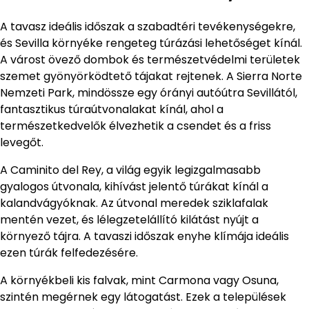
A tavasz ideális időszak a szabadtéri tevékenységekre,
és Sevilla környéke rengeteg túrázási lehetőséget kínál.
A várost övező dombok és természetvédelmi területek
szemet gyönyörködtető tájakat rejtenek. A Sierra Norte
Nemzeti Park, mindössze egy órányi autóútra Sevillától,
fantasztikus túraútvonalakat kínál, ahol a
természetkedvelők élvezhetik a csendet és a friss
levegőt.
A Caminito del Rey, a világ egyik legizgalmasabb
gyalogos útvonala, kihívást jelentő túrákat kínál a
kalandvágyóknak. Az útvonal meredek sziklafalak
mentén vezet, és lélegzetelállító kilátást nyújt a
környező tájra. A tavaszi időszak enyhe klímája ideális
ezen túrák felfedezésére.
A környékbeli kis falvak, mint Carmona vagy Osuna,
szintén megérnek egy látogatást. Ezek a települések