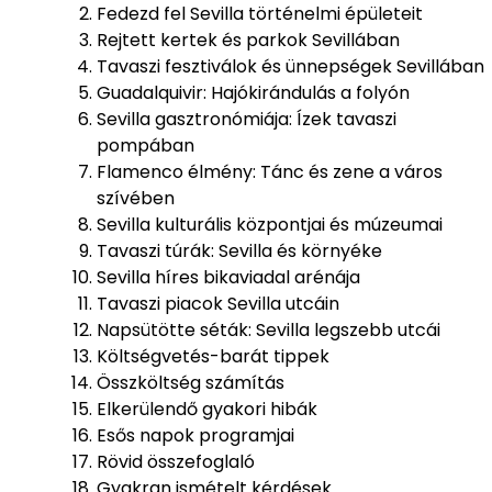
Fedezd fel Sevilla történelmi épületeit
Rejtett kertek és parkok Sevillában
Tavaszi fesztiválok és ünnepségek Sevillában
Guadalquivir: Hajókirándulás a folyón
Sevilla gasztronómiája: Ízek tavaszi
pompában
Flamenco élmény: Tánc és zene a város
szívében
Sevilla kulturális központjai és múzeumai
Tavaszi túrák: Sevilla és környéke
Sevilla híres bikaviadal arénája
Tavaszi piacok Sevilla utcáin
Napsütötte séták: Sevilla legszebb utcái
Költségvetés-barát tippek
Összköltség számítás
Elkerülendő gyakori hibák
Esős napok programjai
Rövid összefoglaló
Gyakran ismételt kérdések