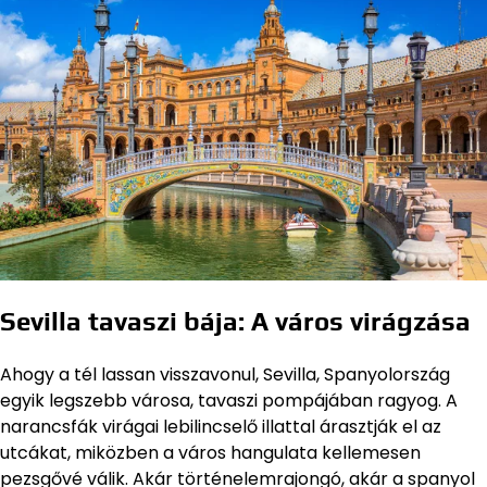
Sevilla tavaszi bája: A város virágzása
Ahogy a tél lassan visszavonul, Sevilla, Spanyolország
egyik legszebb városa, tavaszi pompájában ragyog. A
narancsfák virágai lebilincselő illattal árasztják el az
utcákat, miközben a város hangulata kellemesen
pezsgővé válik. Akár történelemrajongó, akár a spanyol