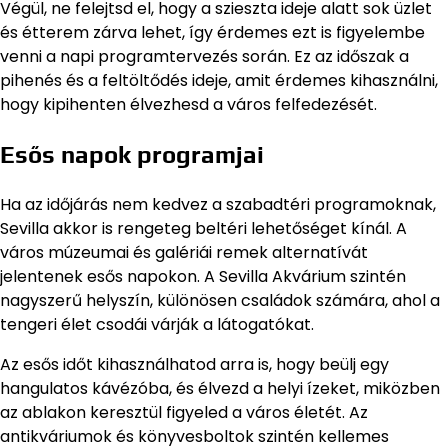
Végül, ne felejtsd el, hogy a szieszta ideje alatt sok üzlet
és étterem zárva lehet, így érdemes ezt is figyelembe
venni a napi programtervezés során. Ez az időszak a
pihenés és a feltöltődés ideje, amit érdemes kihasználni,
hogy kipihenten élvezhesd a város felfedezését.
Esős napok programjai
Ha az időjárás nem kedvez a szabadtéri programoknak,
Sevilla akkor is rengeteg beltéri lehetőséget kínál. A
város múzeumai és galériái remek alternatívát
jelentenek esős napokon. A Sevilla Akvárium szintén
nagyszerű helyszín, különösen családok számára, ahol a
tengeri élet csodái várják a látogatókat.
Az esős időt kihasználhatod arra is, hogy beülj egy
hangulatos kávézóba, és élvezd a helyi ízeket, miközben
az ablakon keresztül figyeled a város életét. Az
antikváriumok és könyvesboltok szintén kellemes