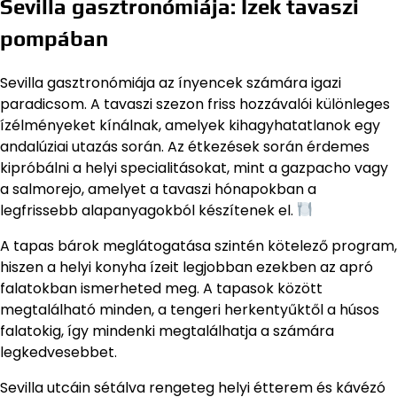
Sevilla gasztronómiája: Ízek tavaszi
pompában
Sevilla gasztronómiája az ínyencek számára igazi
paradicsom. A tavaszi szezon friss hozzávalói különleges
ízélményeket kínálnak, amelyek kihagyhatatlanok egy
andalúziai utazás során. Az étkezések során érdemes
kipróbálni a helyi specialitásokat, mint a gazpacho vagy
a salmorejo, amelyet a tavaszi hónapokban a
legfrissebb alapanyagokból készítenek el.
A tapas bárok meglátogatása szintén kötelező program,
hiszen a helyi konyha ízeit legjobban ezekben az apró
falatokban ismerheted meg. A tapasok között
megtalálható minden, a tengeri herkentyűktől a húsos
falatokig, így mindenki megtalálhatja a számára
legkedvesebbet.
Sevilla utcáin sétálva rengeteg helyi étterem és kávézó