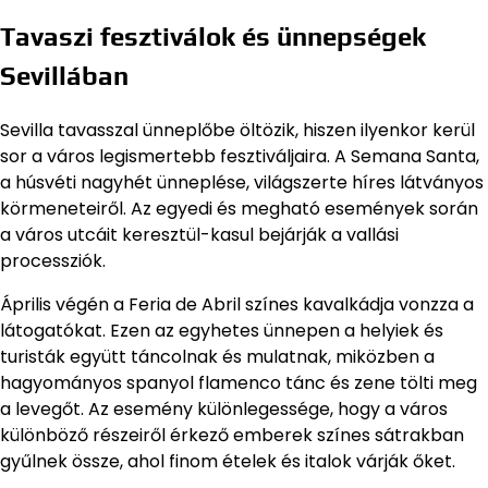
Tavaszi fesztiválok és ünnepségek
Sevillában
Sevilla tavasszal ünneplőbe öltözik, hiszen ilyenkor kerül
sor a város legismertebb fesztiváljaira. A Semana Santa,
a húsvéti nagyhét ünneplése, világszerte híres látványos
körmeneteiről. Az egyedi és megható események során
a város utcáit keresztül-kasul bejárják a vallási
processziók.
Április végén a Feria de Abril színes kavalkádja vonzza a
látogatókat. Ezen az egyhetes ünnepen a helyiek és
turisták együtt táncolnak és mulatnak, miközben a
hagyományos spanyol flamenco tánc és zene tölti meg
a levegőt. Az esemény különlegessége, hogy a város
különböző részeiről érkező emberek színes sátrakban
gyűlnek össze, ahol finom ételek és italok várják őket.