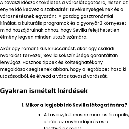
A tavaszi időszak tökéletes a városlátogatásra, hiszen az
enyhe idő kedvez a szabadtéri tevékenységeknek és a
városnézésnek egyaránt. A gazdag gasztronómiai
kínálat, a kulturális programok és a gyönyörű környezet
mind hozzájárulnak ahhoz, hogy Sevilla felejthetetlen
élmény legyen minden utazó számára.
Akár egy romantikus kiruccanást, akár egy családi
nyaralást tervezel, Sevilla sokszínűsége garantáltan
lenyűgöz. Hasznos tippek és költséghatékony
megoldások segítenek abban, hogy a legtöbbet hozd ki
utazásodból, és élvezd a város tavaszi varázsát.
Gyakran ismételt kérdések
Mikor a legjobb idő Sevilla látogatására?
A tavasz, különösen március és április,
ideális az enyhe időjárás és a
fesztiválok miatt.