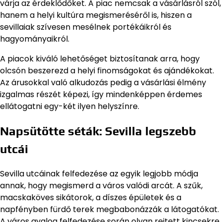
várja az érdeklődőket. A piac nemcsak a vásárlásról szól,
hanem a helyi kultúra megismeréséről is, hiszen a
sevillaiak szívesen mesélnek portékáikról és
hagyományaikról.
A piacok kiváló lehetőséget biztosítanak arra, hogy
olcsón beszerezd a helyi finomságokat és ajándékokat.
Az árusokkal való alkudozás pedig a vásárlási élmény
izgalmas részét képezi, így mindenképpen érdemes
ellátogatni egy-két ilyen helyszínre.
Napsütötte séták: Sevilla legszebb
utcái
Sevilla utcáinak felfedezése az egyik legjobb módja
annak, hogy megismerd a város valódi arcát. A szűk,
macskaköves sikátorok, a díszes épületek és a
napfényben fürdő terek megbabonázzák a látogatókat.
A város gyalog felfedezése során olyan rejtett kincsekre