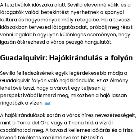
A fesztiválok időszaka alatt Sevilla elevenné válik, és a
látogatók valódi betekintést nyerhetnek a spanyol
kultúra és hagyományok mély rétegeibe. Ha a tavaszi
időszakban tervezed látogatásodat, próbálj meg részt
venni legalább egy ilyen különleges eseményen, hogy
igazán átérezhesd a város pezsgő hangulatát.
Guadalquivir: Hajókirándulás a folyón
Sevilla felfedezésének egyik legérdekesebb módja a
Guadalquivir folyón való hajókirándulás. Ez az élmény
lehetővé teszi, hogy a várost egy teljesen új
perspektívából ismerd meg, miközben a hajó lassan
ringatózik a vízen.
A hajókirándulások során a város híres nevezetességeit,
mint a Torre del Oro vagy a Triana híd, a vízről
csodálhatod meg. A tavaszi kellemes időjárás és a friss
levegő tökéletes körülményeket biztosít a