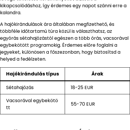
kikapcsolódáshoz, így érdemes egy napot szánni erre a
kalandra.
A hajókirándulások ára általában megfizethető, és
többféle időtartamú túra közül is választhatsz, az
egyórás sétahajózástól egészen a több órás, vacsorával
egybekötött programokig. Érdemes előre foglalni a
jegyeket, különösen a főszezonban, hogy biztosítsd a
helyed a fedélzeten.
Hajókirándulás típus
Árak
Sétahajózás
18-25 EUR
Vacsorával egybekötö
55-70 EUR
tt