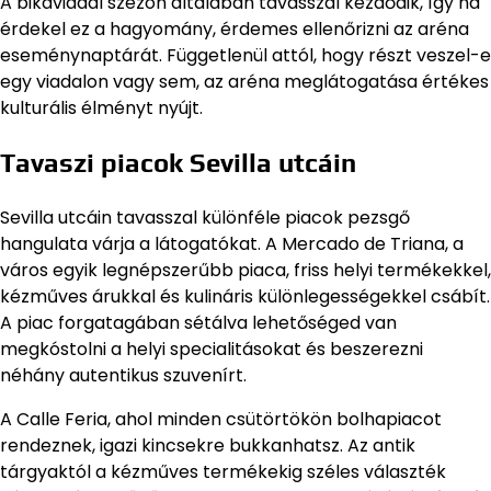
A bikaviadal szezon általában tavasszal kezdődik, így ha
érdekel ez a hagyomány, érdemes ellenőrizni az aréna
eseménynaptárát. Függetlenül attól, hogy részt veszel-e
egy viadalon vagy sem, az aréna meglátogatása értékes
kulturális élményt nyújt.
Tavaszi piacok Sevilla utcáin
Sevilla utcáin tavasszal különféle piacok pezsgő
hangulata várja a látogatókat. A Mercado de Triana, a
város egyik legnépszerűbb piaca, friss helyi termékekkel,
kézműves árukkal és kulináris különlegességekkel csábít.
A piac forgatagában sétálva lehetőséged van
megkóstolni a helyi specialitásokat és beszerezni
néhány autentikus szuvenírt.
A Calle Feria, ahol minden csütörtökön bolhapiacot
rendeznek, igazi kincsekre bukkanhatsz. Az antik
tárgyaktól a kézműves termékekig széles választék