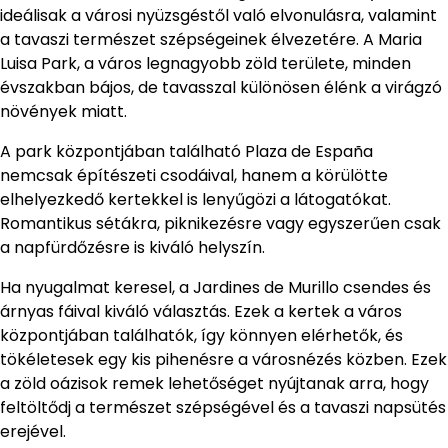
ideálisak a városi nyüzsgéstől való elvonulásra, valamint
a tavaszi természet szépségeinek élvezetére. A Maria
Luisa Park, a város legnagyobb zöld területe, minden
évszakban bájos, de tavasszal különösen élénk a virágzó
növények miatt.
A park központjában található Plaza de España
nemcsak építészeti csodáival, hanem a körülötte
elhelyezkedő kertekkel is lenyűgözi a látogatókat.
Romantikus sétákra, piknikezésre vagy egyszerűen csak
a napfürdőzésre is kiváló helyszín.
Ha nyugalmat keresel, a Jardines de Murillo csendes és
árnyas fáival kiváló választás. Ezek a kertek a város
központjában találhatók, így könnyen elérhetők, és
tökéletesek egy kis pihenésre a városnézés közben. Ezek
a zöld oázisok remek lehetőséget nyújtanak arra, hogy
feltöltődj a természet szépségével és a tavaszi napsütés
erejével.