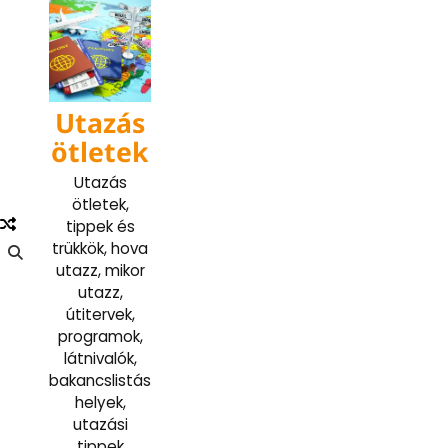
Skip
to
content
Utazás
ötletek
Utazás
ötletek,
tippek és
trükkök, hova
utazz, mikor
utazz,
útitervek,
programok,
látnivalók,
bakancslistás
helyek,
utazási
tippek