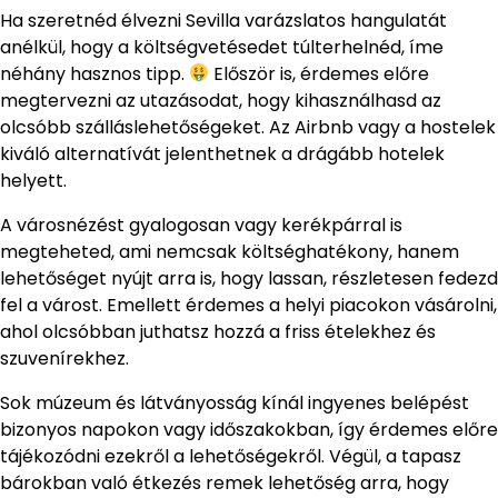
Ha szeretnéd élvezni Sevilla varázslatos hangulatát
anélkül, hogy a költségvetésedet túlterhelnéd, íme
néhány hasznos tipp.
Először is, érdemes előre
megtervezni az utazásodat, hogy kihasználhasd az
olcsóbb szálláslehetőségeket. Az Airbnb vagy a hostelek
kiváló alternatívát jelenthetnek a drágább hotelek
helyett.
A városnézést gyalogosan vagy kerékpárral is
megteheted, ami nemcsak költséghatékony, hanem
lehetőséget nyújt arra is, hogy lassan, részletesen fedezd
fel a várost. Emellett érdemes a helyi piacokon vásárolni,
ahol olcsóbban juthatsz hozzá a friss ételekhez és
szuvenírekhez.
Sok múzeum és látványosság kínál ingyenes belépést
bizonyos napokon vagy időszakokban, így érdemes előre
tájékozódni ezekről a lehetőségekről. Végül, a tapasz
bárokban való étkezés remek lehetőség arra, hogy