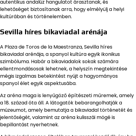
autentikus andalúz hangulatot árasztanak, és
lehetőséget biztosítanak arra, hogy elmélyülj a helyi
kultúrában és történelemben.
Sevilla híres bikaviadal arénája
A Plaza de Toros de la Maestranza, Sevilla híres
bikaviadal arénája, a spanyol kultúra egyik ikonikus
szimbóluma. Habár a bikaviadalok sokak számára
ellentmondásosak lehetnek, a helyszín megtekintése
mégis izgalmas betekintést nyújt a hagyományos
spanyol élet egyik aspektusába.
Az aréna maga is lenyűgöző építészeti műremek, amely
a 18. század óta áll. A látogatók bebarangolhatják a
múzeumot, amely bemutatja a bikaviadal történetét és
jelentőségét, valamint az aréna kulisszái mögé is
bepillantást nyerhetnek.