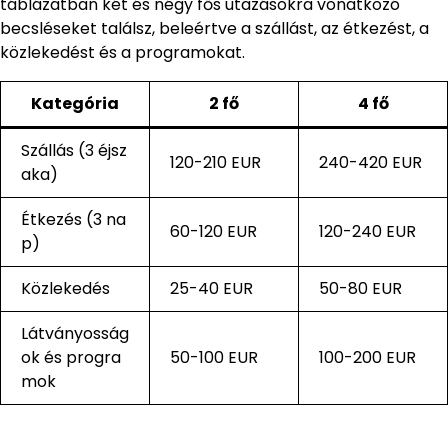
táblázatban két és négy fős utazásokra vonatkozó
becsléseket találsz, beleértve a szállást, az étkezést, a
közlekedést és a programokat.
Kategória
2 fő
4 fő
Szállás (3 éjsz
120-210 EUR
240-420 EUR
aka)
Étkezés (3 na
60-120 EUR
120-240 EUR
p)
Közlekedés
25-40 EUR
50-80 EUR
Látványosság
ok és progra
50-100 EUR
100-200 EUR
mok