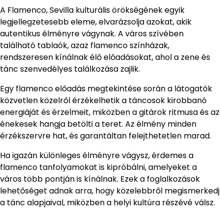
A Flamenco, Sevilla kulturális örökségének egyik
legjellegzetesebb eleme, elvarázsolja azokat, akik
autentikus élményre vágynak. A város szívében
található tablaók, azaz flamenco színházak,
rendszeresen kínálnak élő előadásokat, ahol a zene és
tánc szenvedélyes találkozása zajlik.
Egy flamenco előadás megtekintése során a látogatók
közvetlen közelről érzékelhetik a táncosok kirobbanó
energiáját és érzelmeit, miközben a gitárok ritmusa és az
énekesek hangja betölti a teret. Az élmény minden
érzékszervre hat, és garantáltan felejthetetlen marad.
Ha igazán különleges élményre vágysz, érdemes a
flamenco tanfolyamokat is kipróbálni, amelyeket a
város több pontján is kínálnak. Ezek a foglalkozások
lehetőséget adnak arra, hogy közelebbről megismerkedj
a tánc alapjaival, miközben a helyi kultúra részévé válsz.