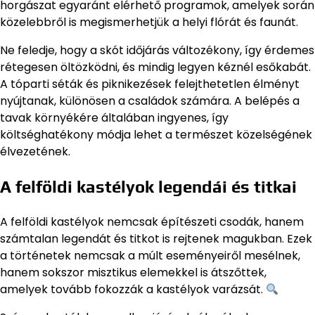
horgászat egyaránt elérhető programok, amelyek során
közelebbről is megismerhetjük a helyi flórát és faunát.
Ne feledje, hogy a skót időjárás változékony, így érdemes
rétegesen öltözködni, és mindig legyen kéznél esőkabát.
A tóparti séták és piknikezések felejthetetlen élményt
nyújtanak, különösen a családok számára. A belépés a
tavak környékére általában ingyenes, így
költséghatékony módja lehet a természet közelségének
élvezetének.
A felföldi kastélyok legendái és titkai
A felföldi kastélyok nemcsak építészeti csodák, hanem
számtalan legendát és titkot is rejtenek magukban. Ezek
a történetek nemcsak a múlt eseményeiről mesélnek,
hanem sokszor misztikus elemekkel is átszőttek,
amelyek tovább fokozzák a kastélyok varázsát.