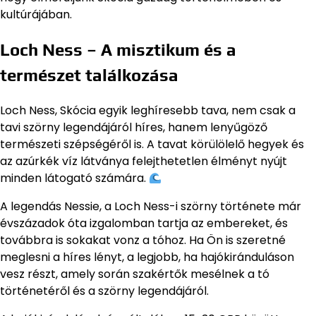
kultúrájában.
Loch Ness – A misztikum és a
természet találkozása
Loch Ness, Skócia egyik leghíresebb tava, nem csak a
tavi szörny legendájáról híres, hanem lenyűgöző
természeti szépségéről is. A tavat körülölelő hegyek és
az azúrkék víz látványa felejthetetlen élményt nyújt
minden látogató számára.
A legendás Nessie, a Loch Ness-i szörny története már
évszázadok óta izgalomban tartja az embereket, és
továbbra is sokakat vonz a tóhoz. Ha Ön is szeretné
meglesni a híres lényt, a legjobb, ha hajókiránduláson
vesz részt, amely során szakértők mesélnek a tó
történetéről és a szörny legendájáról.