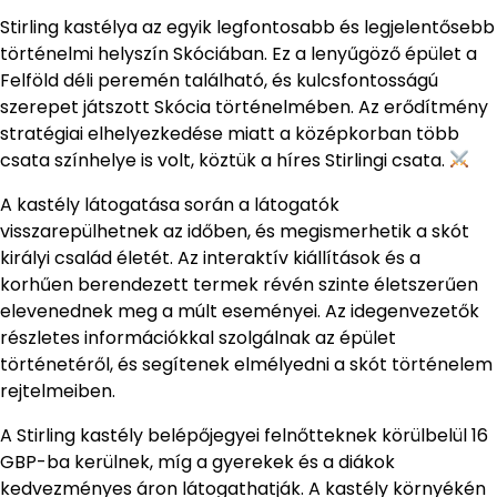
Stirling kastélya az egyik legfontosabb és legjelentősebb
történelmi helyszín Skóciában. Ez a lenyűgöző épület a
Felföld déli peremén található, és kulcsfontosságú
szerepet játszott Skócia történelmében. Az erődítmény
stratégiai elhelyezkedése miatt a középkorban több
csata színhelye is volt, köztük a híres Stirlingi csata.
A kastély látogatása során a látogatók
visszarepülhetnek az időben, és megismerhetik a skót
királyi család életét. Az interaktív kiállítások és a
korhűen berendezett termek révén szinte életszerűen
elevenednek meg a múlt eseményei. Az idegenvezetők
részletes információkkal szolgálnak az épület
történetéről, és segítenek elmélyedni a skót történelem
rejtelmeiben.
A Stirling kastély belépőjegyei felnőtteknek körülbelül 16
GBP-ba kerülnek, míg a gyerekek és a diákok
kedvezményes áron látogathatják. A kastély környékén