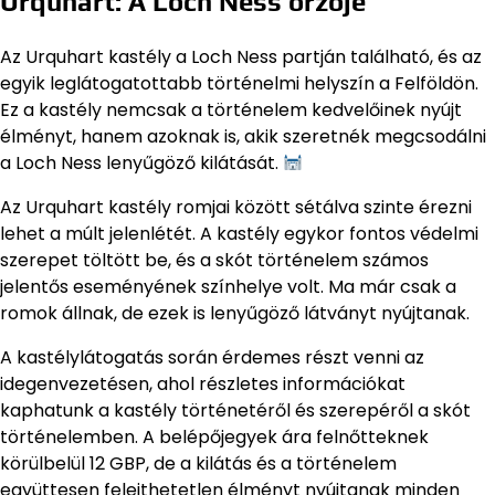
Urquhart: A Loch Ness őrzője
Az Urquhart kastély a Loch Ness partján található, és az
egyik leglátogatottabb történelmi helyszín a Felföldön.
Ez a kastély nemcsak a történelem kedvelőinek nyújt
élményt, hanem azoknak is, akik szeretnék megcsodálni
a Loch Ness lenyűgöző kilátását.
Az Urquhart kastély romjai között sétálva szinte érezni
lehet a múlt jelenlétét. A kastély egykor fontos védelmi
szerepet töltött be, és a skót történelem számos
jelentős eseményének színhelye volt. Ma már csak a
romok állnak, de ezek is lenyűgöző látványt nyújtanak.
A kastélylátogatás során érdemes részt venni az
idegenvezetésen, ahol részletes információkat
kaphatunk a kastély történetéről és szerepéről a skót
történelemben. A belépőjegyek ára felnőtteknek
körülbelül 12 GBP, de a kilátás és a történelem
együttesen felejthetetlen élményt nyújtanak minden