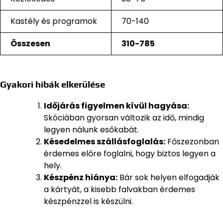
Kastély és programok
70-140
Összesen
310-785
Gyakori hibák elkerülése
Időjárás figyelmen kívül hagyása:
Skóciában gyorsan változik az idő, mindig
legyen nálunk esőkabát.
Késedelmes szállásfoglalás:
Főszezonban
érdemes előre foglalni, hogy biztos legyen a
hely.
Készpénz hiánya:
Bár sok helyen elfogadják
a kártyát, a kisebb falvakban érdemes
készpénzzel is készülni.