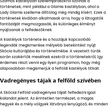
Számos kastélyban szellemjárásokról szólnak a
történetek, mint például a Glamis kastélyban, ahol a
Lady Glamis szelleme állítólag még mindig kísért. Ezek a
történetek kiválóan alkalmasak arra, hogy a látogatók
fantáziáját megmozgassák, és különleges élményt
nyújtsanak a felfedezőknek.
A kastélyok története és a hozzájuk kapcsolódó
legendák megismerése mélyebb betekintést nyújt
Skócia kultúrájába és történelmébe. A vezetett túrák
során szakértők mesélnek ezekről a történetekről, így
érdemes részt venni egy ilyen programon, hogy még
alaposabban megismerjük a felföldi kastélyok titkait.
Vadregényes tájak a felföld szívében
A Skóciai Felföld vadregényes tájait felfedezni igazi
kalandot jelent. Az érintetlen természet, a magas
hegyek és a mély völgyek látványa lenyűgöző, és minden