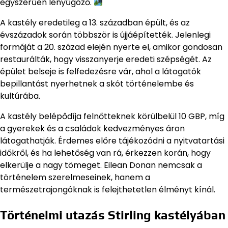
egyszerűen lenyűgöző.
A kastély eredetileg a 13. században épült, és az
évszázadok során többször is újjáépítették. Jelenlegi
formáját a 20. század elején nyerte el, amikor gondosan
restaurálták, hogy visszanyerje eredeti szépségét. Az
épület belseje is felfedezésre vár, ahol a látogatók
bepillantást nyerhetnek a skót történelembe és
kultúrába.
A kastély belépődíja felnőtteknek körülbelül 10 GBP, míg
a gyerekek és a családok kedvezményes áron
látogathatják. Érdemes előre tájékozódni a nyitvatartási
időkről, és ha lehetőség van rá, érkezzen korán, hogy
elkerülje a nagy tömeget. Eilean Donan nemcsak a
történelem szerelmeseinek, hanem a
természetrajongóknak is felejthetetlen élményt kínál.
Történelmi utazás Stirling kastélyában