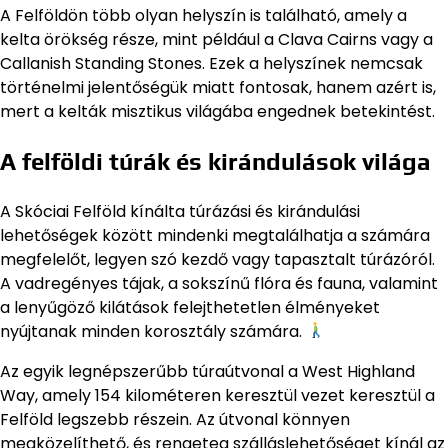
A Felföldön több olyan helyszín is található, amely a
kelta örökség része, mint például a Clava Cairns vagy a
Callanish Standing Stones. Ezek a helyszínek nemcsak
történelmi jelentőségük miatt fontosak, hanem azért is,
mert a kelták misztikus világába engednek betekintést.
A felföldi túrák és kirándulások világa
A Skóciai Felföld kínálta túrázási és kirándulási
lehetőségek között mindenki megtalálhatja a számára
megfelelőt, legyen szó kezdő vagy tapasztalt túrázóról.
A vadregényes tájak, a sokszínű flóra és fauna, valamint
a lenyűgöző kilátások felejthetetlen élményeket
nyújtanak minden korosztály számára.
Az egyik legnépszerűbb túraútvonal a West Highland
Way, amely 154 kilométeren keresztül vezet keresztül a
Felföld legszebb részein. Az útvonal könnyen
megközelíthető, és rengeteg szálláslehetőséget kínál az