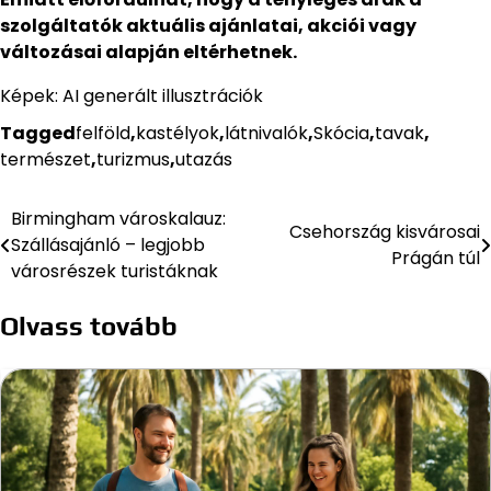
szolgáltatók aktuális ajánlatai, akciói vagy
változásai alapján eltérhetnek.
Képek: AI generált illusztrációk
Tagged
felföld
,
kastélyok
,
látnivalók
,
Skócia
,
tavak
,
természet
,
turizmus
,
utazás
Birmingham városkalauz:
Bejegyzés
Csehország kisvárosai
Szállásajánló – legjobb
Prágán túl
navigáció
városrészek turistáknak
Olvass tovább