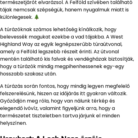
természetjárót elvarázsol. A Felföld szívében található
tájak nemcsak szépségük, hanem nyugalmuk miatt is
különlegesek.
A túrázóknak számos lehetőség kínálkozik, hogy
belevessék magukat ezekbe a vad tájakba. A West
Highland Way az egyik legnépszerűbb túraútvonal,
amely a Felföld legszebb részeit érinti. Az útvonal
mentén található kis falvak és vendégházak biztosítják,
hogy a túrázók mindig megpihenhessenek egy-egy
hosszabb szakasz után.
A túrázás során fontos, hogy mindig legyen megfelelő
felszerelésünk, hiszen az időjárás itt gyakran változik.
Győződjön meg róla, hogy van nálunk térkép és
elegendő ivóvíz, valamint figyeljünk arra, hogy a
természetet tiszteletben tartva járjunk el minden
helyszínen.