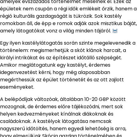
amelyek évszázados történelmet mesélnek el. Ezek az
épületek nem csupán a régi idők emlékeit őrzik, hanem a
régió kulturális gazdagságát is tükrözik. Sok kastély
romokban áll, de épp e romok adják azok misztikus báját,
amely látogatókat vonz a világ minden tájáról.
Egy ilyen kastélylátogatás során szinte megelevenedik a
történelem: megismerhetjük a skót klánok harcait, a
királyi intrikákat és az építészet időtálló szépségét.
Amikor meglátogatunk egy kastélyt, érdemes
idegenvezetést kérni, hogy még alaposabban
megérthessük az épület történetét és az ott zajlott
eseményeket.
A belépődíjak változóak, általában 10-20 GBP között
mozognak, de érdemes előre tájékozódni, mert sok
helyen kedvezményeket kínálnak diákoknak és
családoknak. A kastélyok látogatása nemcsak
nagyszerű időtöltés, hanem egyedi lehetőség is arra,
hogy elmerüljünk Skócia gazdag történelmében és