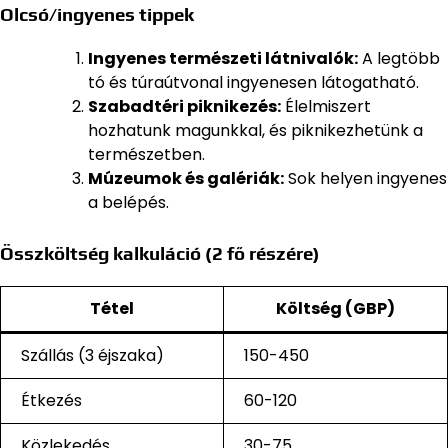
Olcsó/ingyenes tippek
Ingyenes természeti látnivalók:
A legtöbb
tó és túraútvonal ingyenesen látogatható.
Szabadtéri piknikezés:
Élelmiszert
hozhatunk magunkkal, és piknikezhetünk a
természetben.
Múzeumok és galériák:
Sok helyen ingyenes
a belépés.
Összköltség kalkuláció (2 fő részére)
Tétel
Költség (GBP)
Szállás (3 éjszaka)
150-450
Étkezés
60-120
Közlekedés
30-75