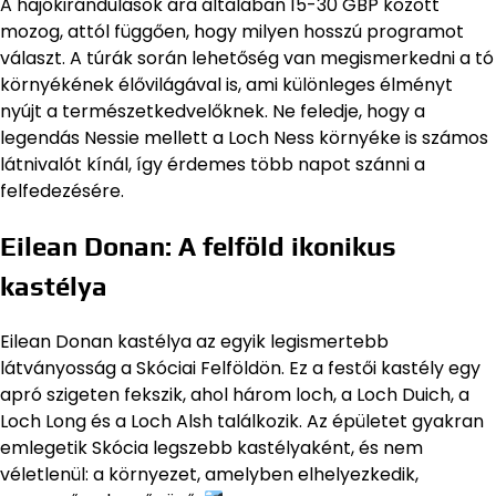
A hajókirándulások ára általában 15-30 GBP között
mozog, attól függően, hogy milyen hosszú programot
választ. A túrák során lehetőség van megismerkedni a tó
környékének élővilágával is, ami különleges élményt
nyújt a természetkedvelőknek. Ne feledje, hogy a
legendás Nessie mellett a Loch Ness környéke is számos
látnivalót kínál, így érdemes több napot szánni a
felfedezésére.
Eilean Donan: A felföld ikonikus
kastélya
Eilean Donan kastélya az egyik legismertebb
látványosság a Skóciai Felföldön. Ez a festői kastély egy
apró szigeten fekszik, ahol három loch, a Loch Duich, a
Loch Long és a Loch Alsh találkozik. Az épületet gyakran
emlegetik Skócia legszebb kastélyaként, és nem
véletlenül: a környezet, amelyben elhelyezkedik,