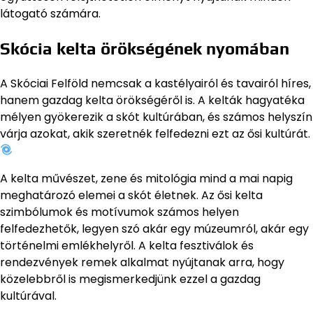
látogató számára.
Skócia kelta örökségének nyomában
A Skóciai Felföld nemcsak a kastélyairól és tavairól híres,
hanem gazdag kelta örökségéről is. A kelták hagyatéka
mélyen gyökerezik a skót kultúrában, és számos helyszín
várja azokat, akik szeretnék felfedezni ezt az ősi kultúrát.
A kelta művészet, zene és mitológia mind a mai napig
meghatározó elemei a skót életnek. Az ősi kelta
szimbólumok és motívumok számos helyen
felfedezhetők, legyen szó akár egy múzeumról, akár egy
történelmi emlékhelyről. A kelta fesztiválok és
rendezvények remek alkalmat nyújtanak arra, hogy
közelebbről is megismerkedjünk ezzel a gazdag
kultúrával.