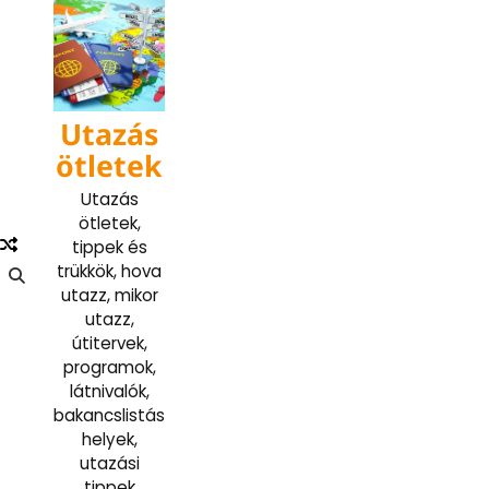
Skip
to
content
Utazás
ötletek
Utazás
ötletek,
tippek és
trükkök, hova
utazz, mikor
utazz,
útitervek,
programok,
látnivalók,
bakancslistás
helyek,
utazási
tippek