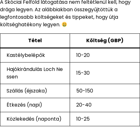
A Skóciai Felföld látogatása nem feltétlenül kell, hogy
drága legyen. Az alábbiakban összegyűjtöttük a
legfontosabb költségeket és tippeket, hogy útja
költséghatékony legyen.
Tétel
Költség (GBP)
Kastélybelépők
10-20
Hajókirándulás Loch Ne
15-30
ssen
Szállás (éjszaka)
50-150
Étkezés (napi)
20-40
Közlekedés (naponta)
10-25