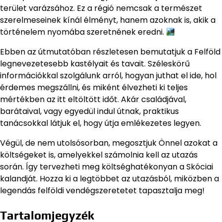
terület varázsához. Ez a régió nemcsak a természet
szerelmeseinek kínál élményt, hanem azoknak is, akik a
történelem nyomába szeretnének eredni.
Ebben az útmutatóban részletesen bemutatjuk a Felföld
legnevezetesebb kastélyait és tavait. Széleskörű
információkkal szolgálunk arról, hogyan juthat el ide, hol
érdemes megszállni, és miként élvezheti ki teljes
mértékben az itt eltöltött időt. Akár családjával,
barátaival, vagy egyedül indul útnak, praktikus
tanácsokkal látjuk el, hogy útja emlékezetes legyen.
Végül, de nem utolsósorban, megosztjuk Önnel azokat a
költségeket is, amelyekkel számolnia kell az utazás
során. Így tervezheti meg költséghatékonyan a Skóciai
kalandját. Hozza ki a legtöbbet az utazásból, miközben a
legendás felföldi vendégszeretetet tapasztalja meg!
Tartalomjegyzék